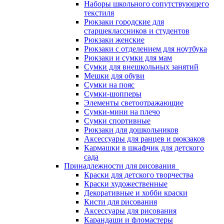
Наборы школьного сопутствующего
текстиля
Рюкзаки городские для
старшеклассников и студентов
Рюкзаки женские
Рюкзаки с отделением для ноутбука
Рюкзаки и сумки для мам
Сумки для внешкольных занятий
Мешки для обуви
Сумки на пояс
Сумки-шопперы
Элементы светоотражающие
Сумки-мини на плечо
Сумки спортивные
Рюкзаки для дошкольников
Аксессуары для ранцев и рюкзаков
Кармашки в шкафчик для детского
сада
Принадлежности для рисования
Краски для детского творчества
Краски художественные
Декоративные и хобби краски
Кисти для рисования
Аксессуары для рисования
Карандаши и фломастеры