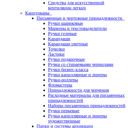
Средства для искусственной
вентиляции легких
Канцтовары
Письменные и чертежные принадлежности
Ручки шариковые
Маркеры и текстовыделители
Ручки гелевые
Карандаши
Карандаши цветные
Точилки
Ластики
Ручки подарочные
Ручки со стираемыми чернилами
Ручки бизнес-класса
Ручки капиллярные и линеры
Ручки-роллеры
Фломастеры
Принадлежности для черчения
Расходные материалы для письменных
принадлежностей
Наборы письменных принадлежностей
Ручки перьевые
Ручки капиллярные и линеры
художественные
Папки и системы архивации