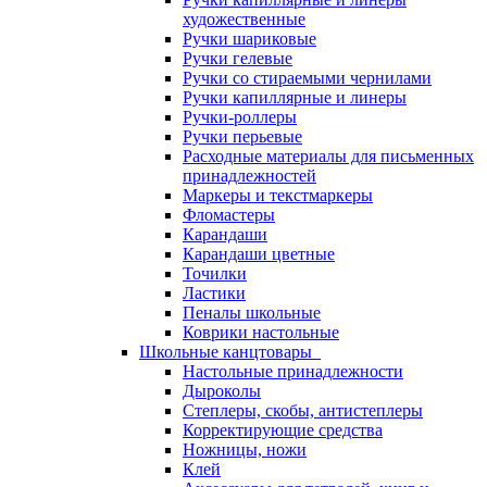
художественные
Ручки шариковые
Ручки гелевые
Ручки со стираемыми чернилами
Ручки капиллярные и линеры
Ручки-роллеры
Ручки перьевые
Расходные материалы для письменных
принадлежностей
Маркеры и текстмаркеры
Фломастеры
Карандаши
Карандаши цветные
Точилки
Ластики
Пеналы школьные
Коврики настольные
Школьные канцтовары
Настольные принадлежности
Дыроколы
Степлеры, скобы, антистеплеры
Корректирующие средства
Ножницы, ножи
Клей