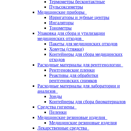
Термометры бесконтактные
Пульсоксиметры
Медицинские приборы
Ирригаторы и зубные центры
Ингаляторы
Тонометры
Упаковка для сбора и утилизации
медицинских отходов
Пакеты для медицинских отходов
Хомуты (стяжки)
Контейнеры для сбора медицинских
отходов
Расходные материалы для рентгенологии
Рентгеновские пленки
Реактивы для обработки
рентгеновских снимков
Расходные материалы для лаборатории и
анализов
Зонды
Контейнеры для сбора биоматериалов
Средства гигиены
Пеленки
Медицинские резиновые изделия
Медицинские резиновые изделия
Лекарственные средства