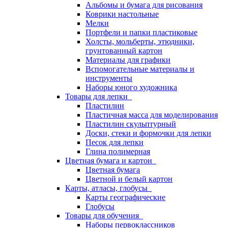
Альбомы и бумага для рисования
Коврики настольные
Мелки
Портфели и папки пластиковые
Холсты, мольберты, этюдники,
грунтованный картон
Материалы для графики
Вспомогательные материалы и
инструменты
Наборы юного художника
Товары для лепки
Пластилин
Пластичная масса для моделирования
Пластилин скульптурный
Доски, стеки и формочки для лепки
Песок для лепки
Глина полимерная
Цветная бумага и картон
Цветная бумага
Цветной и белый картон
Карты, атласы, глобусы
Карты географические
Глобусы
Товары для обучения
Наборы первоклассников