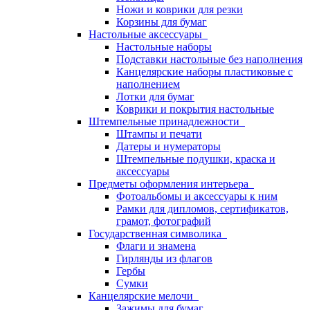
Ножи и коврики для резки
Корзины для бумаг
Настольные аксессуары
Настольные наборы
Подставки настольные без наполнения
Канцелярские наборы пластиковые с
наполнением
Лотки для бумаг
Коврики и покрытия настольные
Штемпельные принадлежности
Штампы и печати
Датеры и нумераторы
Штемпельные подушки, краска и
аксессуары
Предметы оформления интерьера
Фотоальбомы и аксессуары к ним
Рамки для дипломов, сертификатов,
грамот, фотографий
Государственная символика
Флаги и знамена
Гирлянды из флагов
Гербы
Сумки
Канцелярские мелочи
Зажимы для бумаг