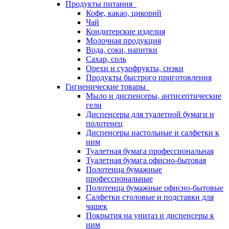
Продукты питания
Кофе, какао, цикорий
Чай
Кондитерские изделия
Молочная продукция
Вода, соки, напитки
Сахар, соль
Орехи и сухофрукты, снэки
Продукты быстрого приготовления
Гигиенические товары
Мыло и диспенсеры, антисептические
гели
Диспенсеры для туалетной бумаги и
полотенец
Диспенсеры настольные и салфетки к
ним
Туалетная бумага профессиональная
Туалетная бумага офисно-бытовая
Полотенца бумажные
профессиональные
Полотенца бумажные офисно-бытовые
Салфетки столовые и подставки для
чашек
Покрытия на унитаз и диспенсеры к
ним