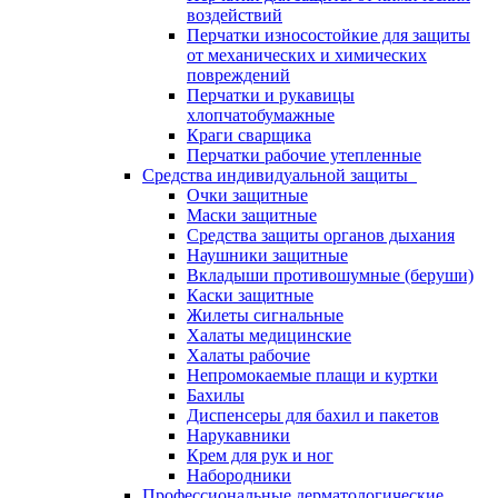
воздействий
Перчатки износостойкие для защиты
от механических и химических
повреждений
Перчатки и рукавицы
хлопчатобумажные
Краги сварщика
Перчатки рабочие утепленные
Средства индивидуальной защиты
Очки защитные
Маски защитные
Средства защиты органов дыхания
Наушники защитные
Вкладыши противошумные (беруши)
Каски защитные
Жилеты сигнальные
Халаты медицинские
Халаты рабочие
Непромокаемые плащи и куртки
Бахилы
Диспенсеры для бахил и пакетов
Нарукавники
Крем для рук и ног
Набородники
Профессиональные дерматологические