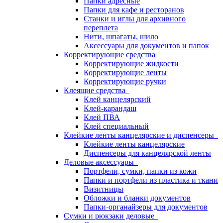
Папки адресные
Папки для кафе и ресторанов
Станки и иглы для архивного
переплета
Нити, шпагаты, шило
Аксессуары для документов и папок
Корректирующие средства
Корректирующие жидкости
Корректирующие ленты
Корректирующие ручки
Клеящие средства
Клей канцелярский
Клей-карандаш
Клей ПВА
Клей специальный
Клейкие ленты канцелярские и диспенсеры
Клейкие ленты канцелярские
Диспенсеры для канцелярской ленты
Деловые аксессуары
Портфели, сумки, папки из кожи
Папки и портфели из пластика и ткани
Визитницы
Обложки и бланки документов
Папки-органайзеры для документов
Сумки и рюкзаки деловые