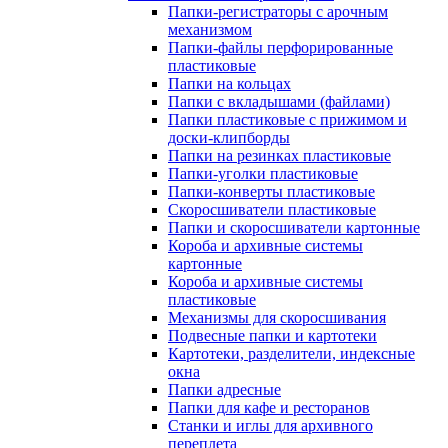
Папки-регистраторы с арочным
механизмом
Папки-файлы перфорированные
пластиковые
Папки на кольцах
Папки с вкладышами (файлами)
Папки пластиковые с прижимом и
доски-клипборды
Папки на резинках пластиковые
Папки-уголки пластиковые
Папки-конверты пластиковые
Скоросшиватели пластиковые
Папки и скоросшиватели картонные
Короба и архивные системы
картонные
Короба и архивные системы
пластиковые
Механизмы для скоросшивания
Подвесные папки и картотеки
Картотеки, разделители, индексные
окна
Папки адресные
Папки для кафе и ресторанов
Станки и иглы для архивного
переплета