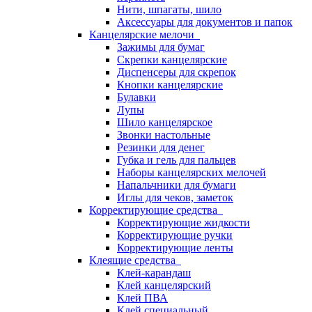
Нити, шпагаты, шило
Аксессуары для документов и папок
Канцелярские мелочи
Зажимы для бумаг
Скрепки канцелярские
Диспенсеры для скрепок
Кнопки канцелярские
Булавки
Лупы
Шило канцелярское
Звонки настольные
Резинки для денег
Губка и гель для пальцев
Наборы канцелярских мелочей
Напальчники для бумаги
Иглы для чеков, заметок
Корректирующие средства
Корректирующие жидкости
Корректирующие ручки
Корректирующие ленты
Клеящие средства
Клей-карандаш
Клей канцелярский
Клей ПВА
Клей специальный