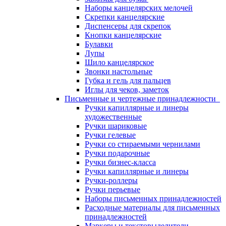
Наборы канцелярских мелочей
Скрепки канцелярские
Диспенсеры для скрепок
Кнопки канцелярские
Булавки
Лупы
Шило канцелярское
Звонки настольные
Губка и гель для пальцев
Иглы для чеков, заметок
Письменные и чертежные принадлежности
Ручки капиллярные и линеры
художественные
Ручки шариковые
Ручки гелевые
Ручки со стираемыми чернилами
Ручки подарочные
Ручки бизнес-класса
Ручки капиллярные и линеры
Ручки-роллеры
Ручки перьевые
Наборы письменных принадлежностей
Расходные материалы для письменных
принадлежностей
Маркеры и текстовыделители