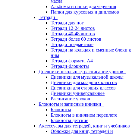
масла
Альбомы и папки для черчения
Папки для курсовых и дипломов
Тетради
Тетради для нот
Тетради 12-24 листов
Тетради 40-48 листов
Тетради более 60 листов
Тетради предметные
Тетради на кольцах и сменные блоки к
ним
Тетради формата А4
Тетради-блокноты
Дневники школьные, расписание уроков
Дневники для музыкальной школы
Дневники для младших классов
Дневники для старших классов
Дневники универсальные
Расписание уроков
Блокноты и записные книжки
Блокноты
Блокноты в книжном переплете
Блокноты детские
Аксессуары для тетрадей, книг и учебников
Обложки для книг, тетрадей и