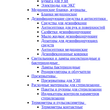
Бумага для УЗИ
Электроды для ЭКГ
Медицинские бланки, журналы
Бланки медицинские
Дезинфицирующие средства и антисептики
Средства для дезинфекции
Антисептики для рук и поверхностей
Салфетки дезинфицирующие
Мыло жидкое дезинфицирующее
Дозаторы для дезинфицирующих
средств
Антисептики медицинские
Дезинфекционные коврики
Светильники и лампы инсектицидные и
бактерицидные
Лампы бактерицидные
Рециркуляторы и облучатели
Презервативы
Презервативы для УЗИ
Расходные материалы для стерилизации
Пакеты и рулоны для стерилизации
Индикаторы контроля параметров
стерилизации
Термометры и пульсоксиметры
Термометры контактные