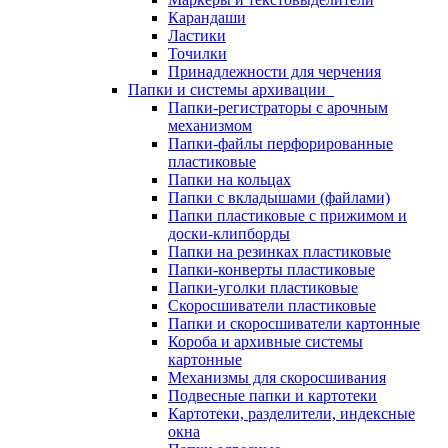
Карандаши
Ластики
Точилки
Принадлежности для черчения
Папки и системы архивации
Папки-регистраторы с арочным
механизмом
Папки-файлы перфорированные
пластиковые
Папки на кольцах
Папки с вкладышами (файлами)
Папки пластиковые с прижимом и
доски-клипборды
Папки на резинках пластиковые
Папки-конверты пластиковые
Папки-уголки пластиковые
Скоросшиватели пластиковые
Папки и скоросшиватели картонные
Короба и архивные системы
картонные
Механизмы для скоросшивания
Подвесные папки и картотеки
Картотеки, разделители, индексные
окна