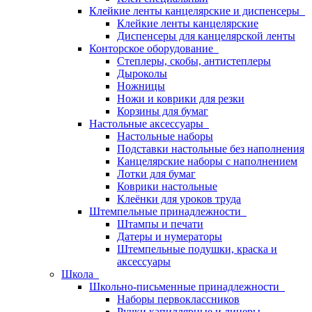
Клейкие ленты канцелярские и диспенсеры
Клейкие ленты канцелярские
Диспенсеры для канцелярской ленты
Конторское оборудование
Степлеры, скобы, антистеплеры
Дыроколы
Ножницы
Ножи и коврики для резки
Корзины для бумаг
Настольные аксессуары
Настольные наборы
Подставки настольные без наполнения
Канцелярские наборы с наполнением
Лотки для бумаг
Коврики настольные
Клеёнки для уроков труда
Штемпельные принадлежности
Штампы и печати
Датеры и нумераторы
Штемпельные подушки, краска и
аксессуары
Школа
Школьно-письменные принадлежности
Наборы первоклассников
Ручки капиллярные и линеры