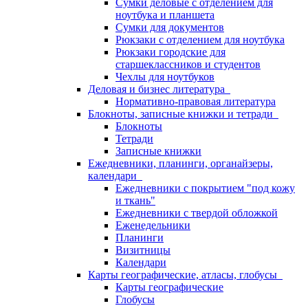
Сумки деловые с отделением для
ноутбука и планшета
Сумки для документов
Рюкзаки с отделением для ноутбука
Рюкзаки городские для
старшеклассников и студентов
Чехлы для ноутбуков
Деловая и бизнес литература
Нормативно-правовая литература
Блокноты, записные книжки и тетради
Блокноты
Тетради
Записные книжки
Ежедневники, планинги, органайзеры,
календари
Ежедневники с покрытием "под кожу
и ткань"
Ежедневники с твердой обложкой
Еженедельники
Планинги
Визитницы
Календари
Карты географические, атласы, глобусы
Карты географические
Глобусы