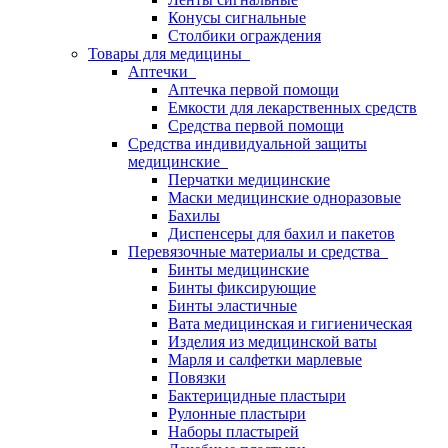
Конусы сигнальные
Столбики ограждения
Товары для медицины
Аптечки
Аптечка первой помощи
Емкости для лекарственных средств
Средства первой помощи
Средства индивидуальной защиты
медицинские
Перчатки медицинские
Маски медицинские одноразовые
Бахилы
Диспенсеры для бахил и пакетов
Перевязочные материалы и средства
Бинты медицинские
Бинты фиксирующие
Бинты эластичные
Вата медицинская и гигиеническая
Изделия из медицинской ваты
Марля и салфетки марлевые
Повязки
Бактерицидные пластыри
Рулонные пластыри
Наборы пластырей