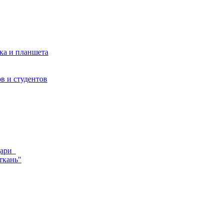
ка и планшета
в и студентов
ндари
ткань"