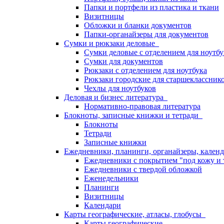
Папки и портфели из пластика и ткани
Визитницы
Обложки и бланки документов
Папки-органайзеры для документов
Сумки и рюкзаки деловые
Сумки деловые с отделением для ноутбу
Сумки для документов
Рюкзаки с отделением для ноутбука
Рюкзаки городские для старшекласснико
Чехлы для ноутбуков
Деловая и бизнес литература
Нормативно-правовая литература
Блокноты, записные книжки и тетради
Блокноты
Тетради
Записные книжки
Ежедневники, планинги, органайзеры, кале
Ежедневники с покрытием "под кожу и 
Ежедневники с твердой обложкой
Еженедельники
Планинги
Визитницы
Календари
Карты географические, атласы, глобусы
Карты географические