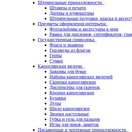
Штемпельные принадлежности
Штампы и печати
Датеры и нумераторы
Штемпельные подушки, краска и аксесс
Предметы оформления интерьера
Фотоальбомы и аксессуары к ним
Рамки для дипломов, сертификатов, гра
Государственная символика
Флаги и знамена
Гирлянды из флагов
Гербы
Сумки
Канцелярские мелочи
Зажимы для бумаг
Наборы канцелярских мелочей
Скрепки канцелярские
Диспенсеры для скрепок
Кнопки канцелярские
Булавки
Лупы
Шило канцелярское
Звонки настольные
Губка и гель для пальцев
Иглы для чеков, заметок
Письменные и чертежные принадлежности