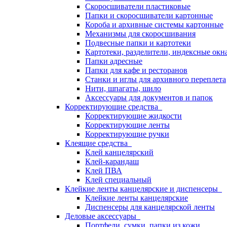
Скоросшиватели пластиковые
Папки и скоросшиватели картонные
Короба и архивные системы картонные
Механизмы для скоросшивания
Подвесные папки и картотеки
Картотеки, разделители, индексные окн
Папки адресные
Папки для кафе и ресторанов
Станки и иглы для архивного переплета
Нити, шпагаты, шило
Аксессуары для документов и папок
Корректирующие средства
Корректирующие жидкости
Корректирующие ленты
Корректирующие ручки
Клеящие средства
Клей канцелярский
Клей-карандаш
Клей ПВА
Клей специальный
Клейкие ленты канцелярские и диспенсеры
Клейкие ленты канцелярские
Диспенсеры для канцелярской ленты
Деловые аксессуары
Портфели, сумки, папки из кожи