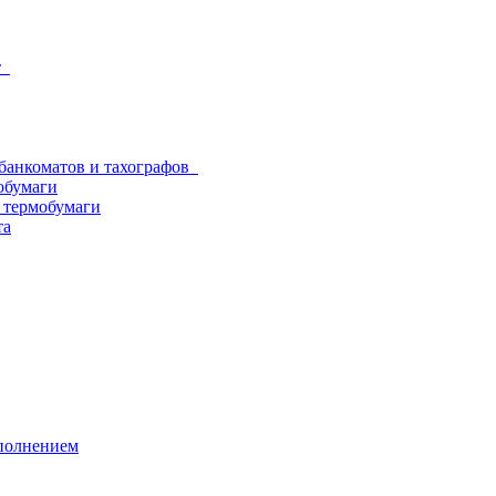
от
 банкоматов и тахографов
обумаги
з термобумаги
та
аполнением