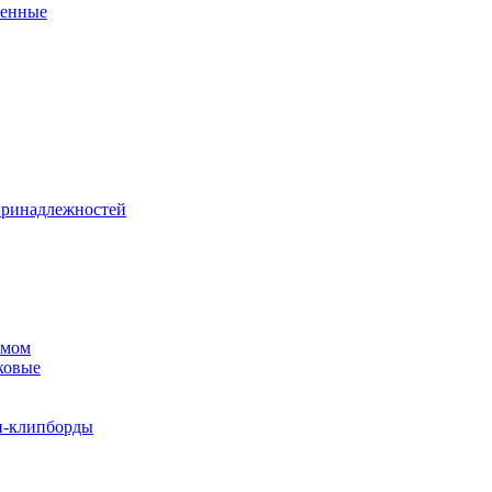
венные
принадлежностей
змом
ковые
и-клипборды