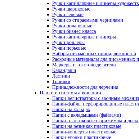
Ручки капиллярные и линеры художест
Ручки шариковые
Ручки гелевые
Ручки со стираемыми чернилами
Ручки подарочные
Ручки бизнес-класса
Ручки капиллярные и линеры
Ручки-роллеры
Ручки перьевые
Наборы письменных принадлежностей
Расходные материалы для письменных 
Маркеры и текстовыделители
Карандаши
Ластики
Точилки
Принадлежности для черчения
Папки и системы архивации
Папки-регистраторы с арочным механи
Папки-файлы перфорированные пласти
Папки на кольцах
Папки с вкладышами (файлами)
Папки пластиковые с прижимом и доск
Папки на резинках пластиковые
Папки-конверты пластиковые
Папки-уголки пластиковые