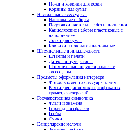
Ножи и коврики для резки
Корзины для бумаг
Настольные аксессуары
Настольные наборы
Подставки настольные без наполнения
Канцелярские наборы пластиковые с
наполнением
Лотки для бумаг
Коврики и покрытия настольные
Штемпельные принадлежности
Штампы и печати
Датеры и нумераторы
Штемпельные подушки, краска и
аксессуары
Предметы оформления интерьера
Фотоальбомы и аксессуары к ним
Рамки для дипломов, сертификатов,
грамот, фотографий
Государственная символика
Флаги и знамена
Гирлянды из флагов
Гербы
Сумки
Канцелярские мелочи
Зажимы для бумаг