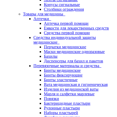
Конусы сигнальные
Столбики ограждения
Товары для медицины
Аптечки
Аптечка первой помощи
Емкости для лекарственных средств
Средства первой помощи
Средства индивидуальной защиты
медицинские
Перчатки медицинские
Маски медицинские одноразовые
Бахилы
Диспенсеры для бахил и пакетов
Перевязочные материалы и средства
Бинты медицинские
Бинты фиксирующие
Бинты эластичные
Вата медицинская и гигиеническая
Изделия из медицинской ваты
Марля и салфетки марлевые
Повязки
Бактерицидные пластыри
Рулонные пластыри
Наборы пластырей