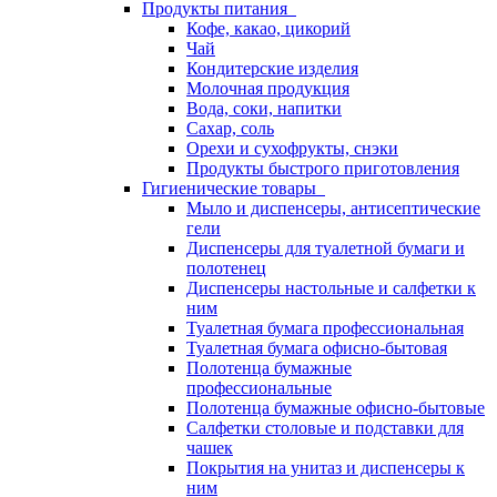
Продукты питания
Кофе, какао, цикорий
Чай
Кондитерские изделия
Молочная продукция
Вода, соки, напитки
Сахар, соль
Орехи и сухофрукты, снэки
Продукты быстрого приготовления
Гигиенические товары
Мыло и диспенсеры, антисептические
гели
Диспенсеры для туалетной бумаги и
полотенец
Диспенсеры настольные и салфетки к
ним
Туалетная бумага профессиональная
Туалетная бумага офисно-бытовая
Полотенца бумажные
профессиональные
Полотенца бумажные офисно-бытовые
Салфетки столовые и подставки для
чашек
Покрытия на унитаз и диспенсеры к
ним