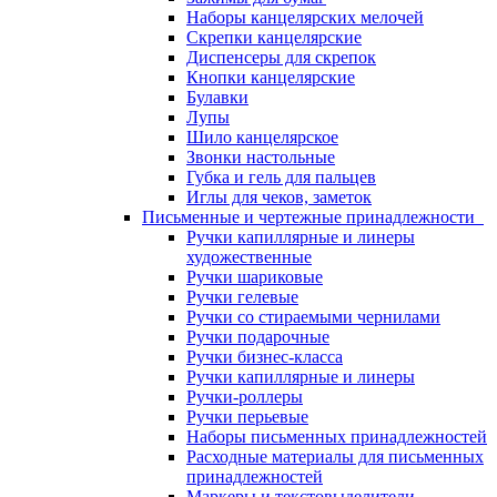
Наборы канцелярских мелочей
Скрепки канцелярские
Диспенсеры для скрепок
Кнопки канцелярские
Булавки
Лупы
Шило канцелярское
Звонки настольные
Губка и гель для пальцев
Иглы для чеков, заметок
Письменные и чертежные принадлежности
Ручки капиллярные и линеры
художественные
Ручки шариковые
Ручки гелевые
Ручки со стираемыми чернилами
Ручки подарочные
Ручки бизнес-класса
Ручки капиллярные и линеры
Ручки-роллеры
Ручки перьевые
Наборы письменных принадлежностей
Расходные материалы для письменных
принадлежностей
Маркеры и текстовыделители