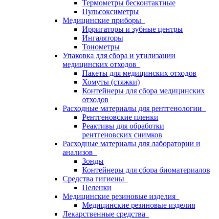
Термометры бесконтактные
Пульсоксиметры
Медицинские приборы
Ирригаторы и зубные центры
Ингаляторы
Тонометры
Упаковка для сбора и утилизации
медицинских отходов
Пакеты для медицинских отходов
Хомуты (стяжки)
Контейнеры для сбора медицинских
отходов
Расходные материалы для рентгенологии
Рентгеновские пленки
Реактивы для обработки
рентгеновских снимков
Расходные материалы для лаборатории и
анализов
Зонды
Контейнеры для сбора биоматериалов
Средства гигиены
Пеленки
Медицинские резиновые изделия
Медицинские резиновые изделия
Лекарственные средства