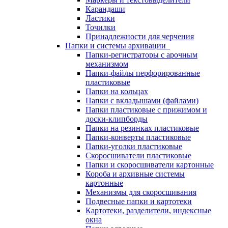
Карандаши
Ластики
Точилки
Принадлежности для черчения
Папки и системы архивации
Папки-регистраторы с арочным
механизмом
Папки-файлы перфорированные
пластиковые
Папки на кольцах
Папки с вкладышами (файлами)
Папки пластиковые с прижимом и
доски-клипборды
Папки на резинках пластиковые
Папки-конверты пластиковые
Папки-уголки пластиковые
Скоросшиватели пластиковые
Папки и скоросшиватели картонные
Короба и архивные системы
картонные
Механизмы для скоросшивания
Подвесные папки и картотеки
Картотеки, разделители, индексные
окна