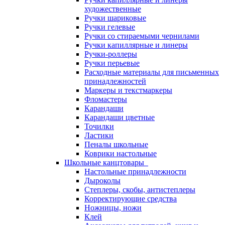
художественные
Ручки шариковые
Ручки гелевые
Ручки со стираемыми чернилами
Ручки капиллярные и линеры
Ручки-роллеры
Ручки перьевые
Расходные материалы для письменных
принадлежностей
Маркеры и текстмаркеры
Фломастеры
Карандаши
Карандаши цветные
Точилки
Ластики
Пеналы школьные
Коврики настольные
Школьные канцтовары
Настольные принадлежности
Дыроколы
Степлеры, скобы, антистеплеры
Корректирующие средства
Ножницы, ножи
Клей