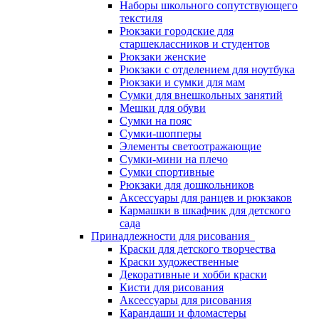
Наборы школьного сопутствующего
текстиля
Рюкзаки городские для
старшеклассников и студентов
Рюкзаки женские
Рюкзаки с отделением для ноутбука
Рюкзаки и сумки для мам
Сумки для внешкольных занятий
Мешки для обуви
Сумки на пояс
Сумки-шопперы
Элементы светоотражающие
Сумки-мини на плечо
Сумки спортивные
Рюкзаки для дошкольников
Аксессуары для ранцев и рюкзаков
Кармашки в шкафчик для детского
сада
Принадлежности для рисования
Краски для детского творчества
Краски художественные
Декоративные и хобби краски
Кисти для рисования
Аксессуары для рисования
Карандаши и фломастеры