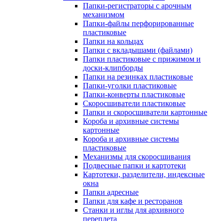
Папки-регистраторы с арочным
механизмом
Папки-файлы перфорированные
пластиковые
Папки на кольцах
Папки с вкладышами (файлами)
Папки пластиковые с прижимом и
доски-клипборды
Папки на резинках пластиковые
Папки-уголки пластиковые
Папки-конверты пластиковые
Скоросшиватели пластиковые
Папки и скоросшиватели картонные
Короба и архивные системы
картонные
Короба и архивные системы
пластиковые
Механизмы для скоросшивания
Подвесные папки и картотеки
Картотеки, разделители, индексные
окна
Папки адресные
Папки для кафе и ресторанов
Станки и иглы для архивного
переплета