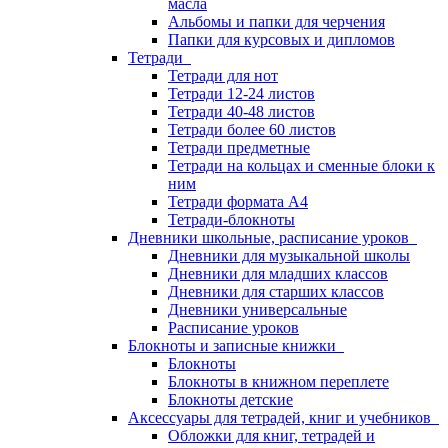
масла
Альбомы и папки для черчения
Папки для курсовых и дипломов
Тетради
Тетради для нот
Тетради 12-24 листов
Тетради 40-48 листов
Тетради более 60 листов
Тетради предметные
Тетради на кольцах и сменные блоки к
ним
Тетради формата А4
Тетради-блокноты
Дневники школьные, расписание уроков
Дневники для музыкальной школы
Дневники для младших классов
Дневники для старших классов
Дневники универсальные
Расписание уроков
Блокноты и записные книжки
Блокноты
Блокноты в книжном переплете
Блокноты детские
Аксессуары для тетрадей, книг и учебников
Обложки для книг, тетрадей и