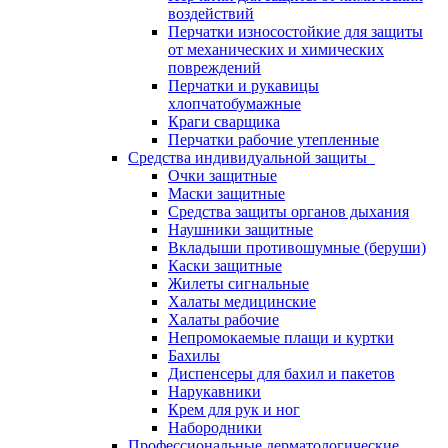
воздействий
Перчатки износостойкие для защиты
от механических и химических
повреждений
Перчатки и рукавицы
хлопчатобумажные
Краги сварщика
Перчатки рабочие утепленные
Средства индивидуальной защиты
Очки защитные
Маски защитные
Средства защиты органов дыхания
Наушники защитные
Вкладыши противошумные (беруши)
Каски защитные
Жилеты сигнальные
Халаты медицинские
Халаты рабочие
Непромокаемые плащи и куртки
Бахилы
Диспенсеры для бахил и пакетов
Нарукавники
Крем для рук и ног
Набородники
Профессиональные дерматологические