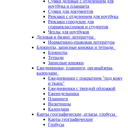
Сумки деловые с отделением для
ноутбука и планшета
Сумки для документов
Рюкзаки с отделением для ноутбука
Рюкзаки городские для
старшеклассников и студентов
Чехлы для ноутбуков
Деловая и бизнес литература
Нормативно-правовая литература
Блокноты, записные книжки и тетради
Блокноты
Тетради
Записные книжки
Ежедневники, планинги, органайзеры,
календари
Ежедневники с покрытием "под кожу
и ткань"
Ежедневники с твердой обложкой
Еженедельники
Планинги
Визитницы
Календари
Карты географические, атласы, глобусы
Карты географические
Глобусы