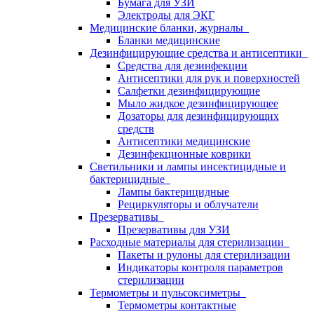
Бумага для УЗИ
Электроды для ЭКГ
Медицинские бланки, журналы
Бланки медицинские
Дезинфицирующие средства и антисептики
Средства для дезинфекции
Антисептики для рук и поверхностей
Салфетки дезинфицирующие
Мыло жидкое дезинфицирующее
Дозаторы для дезинфицирующих
средств
Антисептики медицинские
Дезинфекционные коврики
Светильники и лампы инсектицидные и
бактерицидные
Лампы бактерицидные
Рециркуляторы и облучатели
Презервативы
Презервативы для УЗИ
Расходные материалы для стерилизации
Пакеты и рулоны для стерилизации
Индикаторы контроля параметров
стерилизации
Термометры и пульсоксиметры
Термометры контактные