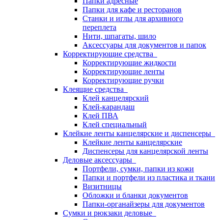
Папки адресные
Папки для кафе и ресторанов
Станки и иглы для архивного
переплета
Нити, шпагаты, шило
Аксессуары для документов и папок
Корректирующие средства
Корректирующие жидкости
Корректирующие ленты
Корректирующие ручки
Клеящие средства
Клей канцелярский
Клей-карандаш
Клей ПВА
Клей специальный
Клейкие ленты канцелярские и диспенсеры
Клейкие ленты канцелярские
Диспенсеры для канцелярской ленты
Деловые аксессуары
Портфели, сумки, папки из кожи
Папки и портфели из пластика и ткани
Визитницы
Обложки и бланки документов
Папки-органайзеры для документов
Сумки и рюкзаки деловые