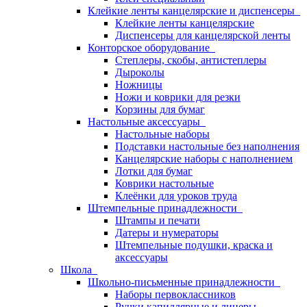
Клейкие ленты канцелярские и диспенсеры
Клейкие ленты канцелярские
Диспенсеры для канцелярской ленты
Конторское оборудование
Степлеры, скобы, антистеплеры
Дыроколы
Ножницы
Ножи и коврики для резки
Корзины для бумаг
Настольные аксессуары
Настольные наборы
Подставки настольные без наполнения
Канцелярские наборы с наполнением
Лотки для бумаг
Коврики настольные
Клеёнки для уроков труда
Штемпельные принадлежности
Штампы и печати
Датеры и нумераторы
Штемпельные подушки, краска и
аксессуары
Школа
Школьно-письменные принадлежности
Наборы первоклассников
Ручки капиллярные и линеры