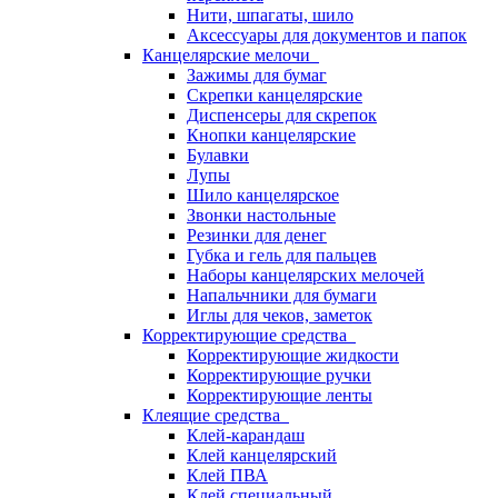
Нити, шпагаты, шило
Аксессуары для документов и папок
Канцелярские мелочи
Зажимы для бумаг
Скрепки канцелярские
Диспенсеры для скрепок
Кнопки канцелярские
Булавки
Лупы
Шило канцелярское
Звонки настольные
Резинки для денег
Губка и гель для пальцев
Наборы канцелярских мелочей
Напальчники для бумаги
Иглы для чеков, заметок
Корректирующие средства
Корректирующие жидкости
Корректирующие ручки
Корректирующие ленты
Клеящие средства
Клей-карандаш
Клей канцелярский
Клей ПВА
Клей специальный