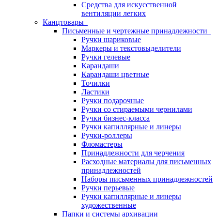
Средства для искусственной
вентиляции легких
Канцтовары
Письменные и чертежные принадлежности
Ручки шариковые
Маркеры и текстовыделители
Ручки гелевые
Карандаши
Карандаши цветные
Точилки
Ластики
Ручки подарочные
Ручки со стираемыми чернилами
Ручки бизнес-класса
Ручки капиллярные и линеры
Ручки-роллеры
Фломастеры
Принадлежности для черчения
Расходные материалы для письменных
принадлежностей
Наборы письменных принадлежностей
Ручки перьевые
Ручки капиллярные и линеры
художественные
Папки и системы архивации