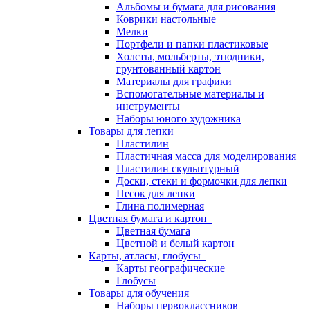
Альбомы и бумага для рисования
Коврики настольные
Мелки
Портфели и папки пластиковые
Холсты, мольберты, этюдники,
грунтованный картон
Материалы для графики
Вспомогательные материалы и
инструменты
Наборы юного художника
Товары для лепки
Пластилин
Пластичная масса для моделирования
Пластилин скульптурный
Доски, стеки и формочки для лепки
Песок для лепки
Глина полимерная
Цветная бумага и картон
Цветная бумага
Цветной и белый картон
Карты, атласы, глобусы
Карты географические
Глобусы
Товары для обучения
Наборы первоклассников