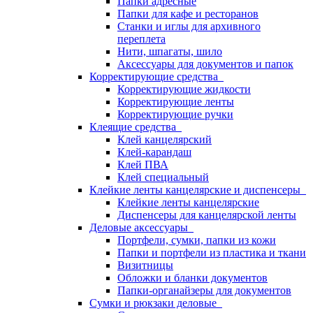
Папки адресные
Папки для кафе и ресторанов
Станки и иглы для архивного
переплета
Нити, шпагаты, шило
Аксессуары для документов и папок
Корректирующие средства
Корректирующие жидкости
Корректирующие ленты
Корректирующие ручки
Клеящие средства
Клей канцелярский
Клей-карандаш
Клей ПВА
Клей специальный
Клейкие ленты канцелярские и диспенсеры
Клейкие ленты канцелярские
Диспенсеры для канцелярской ленты
Деловые аксессуары
Портфели, сумки, папки из кожи
Папки и портфели из пластика и ткани
Визитницы
Обложки и бланки документов
Папки-органайзеры для документов
Сумки и рюкзаки деловые