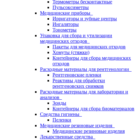
Термометры бесконтактные
Пульсоксиметры
Медицинские приборы
Ирригаторы и зубные центры
Ингаляторы
Тонометры
Упаковка для сбора и утилизации
медицинских отходов
Пакеты для медицинских отходов
Хомуты (стяжки)
Контейнеры для сбора медицинских
отходов
Расходные материалы для рентгенологии
Рентгеновские пленки
Реактивы для обработки
рентгеновских снимков
Расходные материалы для лаборатории и
анализов
Зонды
Контейнеры для сбора биоматериалов
Средства гигиены
Пеленки
Медицинские резиновые изделия
Медицинские резиновые изделия
Лекарственные средства