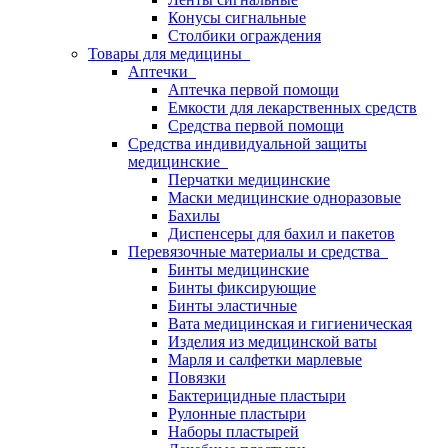
Конусы сигнальные
Столбики ограждения
Товары для медицины
Аптечки
Аптечка первой помощи
Емкости для лекарственных средств
Средства первой помощи
Средства индивидуальной защиты
медицинские
Перчатки медицинские
Маски медицинские одноразовые
Бахилы
Диспенсеры для бахил и пакетов
Перевязочные материалы и средства
Бинты медицинские
Бинты фиксирующие
Бинты эластичные
Вата медицинская и гигиеническая
Изделия из медицинской ваты
Марля и салфетки марлевые
Повязки
Бактерицидные пластыри
Рулонные пластыри
Наборы пластырей