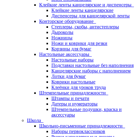
Клейкие ленты канцелярские и диспенсеры
Клейкие ленты канцелярские
Диспенсеры для канцелярской ленты
Конторское оборудование
Степлеры, скобы, антистеплеры
Дыроколы
Ножницы
Ножи и коврики для резки
Корзины для бумаг
Настольные аксессуары
Настольные наборы
Подставки настольные без наполнения
Канцелярские наборы с наполнением
Лотки для бумаг
Коврики настольные
Клеёнки для уроков труда
Штемпельные принадлежности
Штампы и печати
Датеры и нумераторы
Штемпельные подушки, краска и
аксессуары
Школа
Школьно-письменные принадлежности
Наборы первоклассников
Ручки капиллярные и линеры