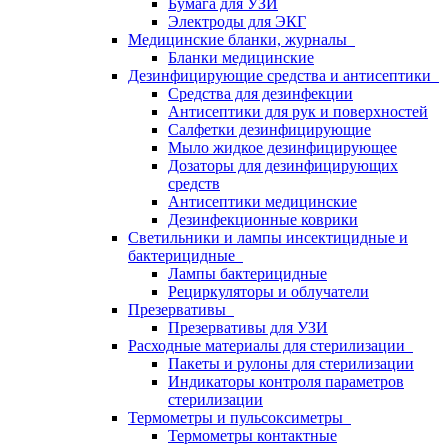
Бумага для УЗИ
Электроды для ЭКГ
Медицинские бланки, журналы
Бланки медицинские
Дезинфицирующие средства и антисептики
Средства для дезинфекции
Антисептики для рук и поверхностей
Салфетки дезинфицирующие
Мыло жидкое дезинфицирующее
Дозаторы для дезинфицирующих
средств
Антисептики медицинские
Дезинфекционные коврики
Светильники и лампы инсектицидные и
бактерицидные
Лампы бактерицидные
Рециркуляторы и облучатели
Презервативы
Презервативы для УЗИ
Расходные материалы для стерилизации
Пакеты и рулоны для стерилизации
Индикаторы контроля параметров
стерилизации
Термометры и пульсоксиметры
Термометры контактные