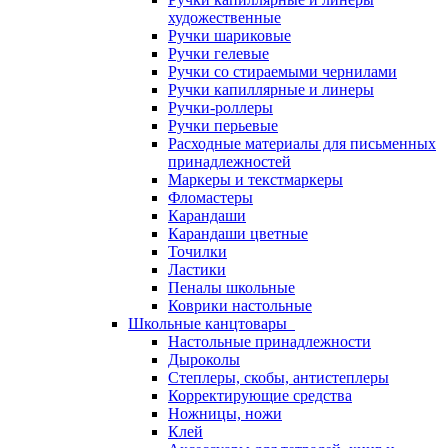
художественные
Ручки шариковые
Ручки гелевые
Ручки со стираемыми чернилами
Ручки капиллярные и линеры
Ручки-роллеры
Ручки перьевые
Расходные материалы для письменных
принадлежностей
Маркеры и текстмаркеры
Фломастеры
Карандаши
Карандаши цветные
Точилки
Ластики
Пеналы школьные
Коврики настольные
Школьные канцтовары
Настольные принадлежности
Дыроколы
Степлеры, скобы, антистеплеры
Корректирующие средства
Ножницы, ножи
Клей