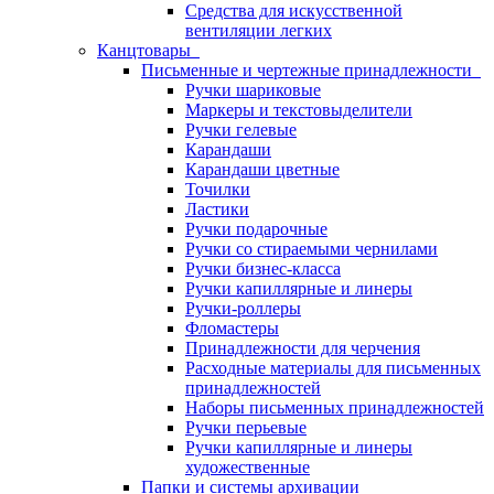
Средства для искусственной
вентиляции легких
Канцтовары
Письменные и чертежные принадлежности
Ручки шариковые
Маркеры и текстовыделители
Ручки гелевые
Карандаши
Карандаши цветные
Точилки
Ластики
Ручки подарочные
Ручки со стираемыми чернилами
Ручки бизнес-класса
Ручки капиллярные и линеры
Ручки-роллеры
Фломастеры
Принадлежности для черчения
Расходные материалы для письменных
принадлежностей
Наборы письменных принадлежностей
Ручки перьевые
Ручки капиллярные и линеры
художественные
Папки и системы архивации