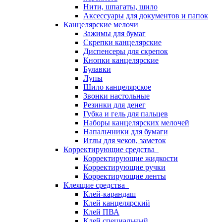
Нити, шпагаты, шило
Аксессуары для документов и папок
Канцелярские мелочи
Зажимы для бумаг
Скрепки канцелярские
Диспенсеры для скрепок
Кнопки канцелярские
Булавки
Лупы
Шило канцелярское
Звонки настольные
Резинки для денег
Губка и гель для пальцев
Наборы канцелярских мелочей
Напальчники для бумаги
Иглы для чеков, заметок
Корректирующие средства
Корректирующие жидкости
Корректирующие ручки
Корректирующие ленты
Клеящие средства
Клей-карандаш
Клей канцелярский
Клей ПВА
Клей специальный