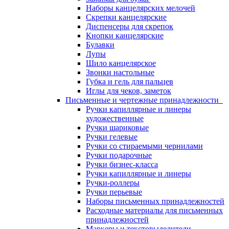
Наборы канцелярских мелочей
Скрепки канцелярские
Диспенсеры для скрепок
Кнопки канцелярские
Булавки
Лупы
Шило канцелярское
Звонки настольные
Губка и гель для пальцев
Иглы для чеков, заметок
Письменные и чертежные принадлежности
Ручки капиллярные и линеры
художественные
Ручки шариковые
Ручки гелевые
Ручки со стираемыми чернилами
Ручки подарочные
Ручки бизнес-класса
Ручки капиллярные и линеры
Ручки-роллеры
Ручки перьевые
Наборы письменных принадлежностей
Расходные материалы для письменных
принадлежностей
Маркеры и текстовыделители