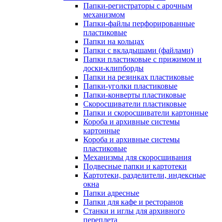
Папки-регистраторы с арочным
механизмом
Папки-файлы перфорированные
пластиковые
Папки на кольцах
Папки с вкладышами (файлами)
Папки пластиковые с прижимом и
доски-клипборды
Папки на резинках пластиковые
Папки-уголки пластиковые
Папки-конверты пластиковые
Скоросшиватели пластиковые
Папки и скоросшиватели картонные
Короба и архивные системы
картонные
Короба и архивные системы
пластиковые
Механизмы для скоросшивания
Подвесные папки и картотеки
Картотеки, разделители, индексные
окна
Папки адресные
Папки для кафе и ресторанов
Станки и иглы для архивного
переплета