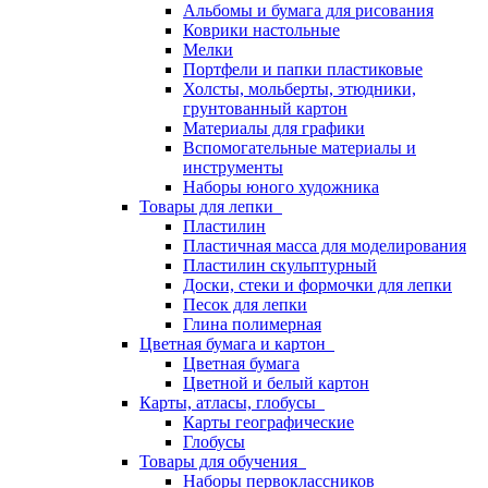
Альбомы и бумага для рисования
Коврики настольные
Мелки
Портфели и папки пластиковые
Холсты, мольберты, этюдники,
грунтованный картон
Материалы для графики
Вспомогательные материалы и
инструменты
Наборы юного художника
Товары для лепки
Пластилин
Пластичная масса для моделирования
Пластилин скульптурный
Доски, стеки и формочки для лепки
Песок для лепки
Глина полимерная
Цветная бумага и картон
Цветная бумага
Цветной и белый картон
Карты, атласы, глобусы
Карты географические
Глобусы
Товары для обучения
Наборы первоклассников