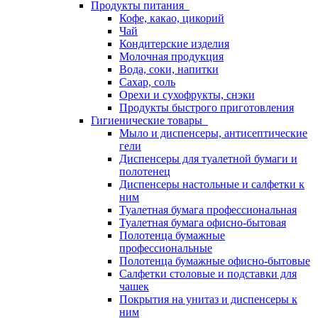
Продукты питания
Кофе, какао, цикорий
Чай
Кондитерские изделия
Молочная продукция
Вода, соки, напитки
Сахар, соль
Орехи и сухофрукты, снэки
Продукты быстрого приготовления
Гигиенические товары
Мыло и диспенсеры, антисептические
гели
Диспенсеры для туалетной бумаги и
полотенец
Диспенсеры настольные и салфетки к
ним
Туалетная бумага профессиональная
Туалетная бумага офисно-бытовая
Полотенца бумажные
профессиональные
Полотенца бумажные офисно-бытовые
Салфетки столовые и подставки для
чашек
Покрытия на унитаз и диспенсеры к
ним