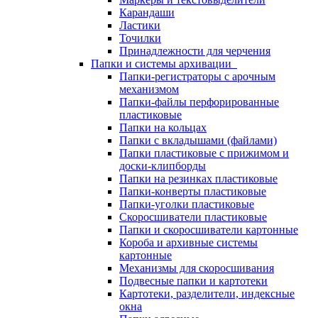
Карандаши
Ластики
Точилки
Принадлежности для черчения
Папки и системы архивации
Папки-регистраторы с арочным
механизмом
Папки-файлы перфорированные
пластиковые
Папки на кольцах
Папки с вкладышами (файлами)
Папки пластиковые с прижимом и
доски-клипборды
Папки на резинках пластиковые
Папки-конверты пластиковые
Папки-уголки пластиковые
Скоросшиватели пластиковые
Папки и скоросшиватели картонные
Короба и архивные системы
картонные
Механизмы для скоросшивания
Подвесные папки и картотеки
Картотеки, разделители, индексные
окна