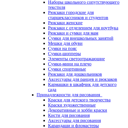
Наборы школьного сопутствующего
текстиля
Рюкзаки городские для
старшеклассников и студентов
Рюкзаки женские
Рюкзаки с отделением для ноутбука
Рюкзаки и сумки для мам
Сумки для внешкольных занятий
Мешки для обуви
Сумки на пояс
Сумки-шопперы
Элементы светоотражающие
Сумки-мини на плечо
Сумки спортивные
Рюкзаки для дошкольников
Аксессуары для ранцев и рюкзаков
Кармашки в шкафчик для детского
сада
Принадлежности для рисования
Краски для детского творчества
Краски художественные
Декоративные и хобби краски
Кисти для рисования
Аксессуары для рисования
Карандаши и фломастеры