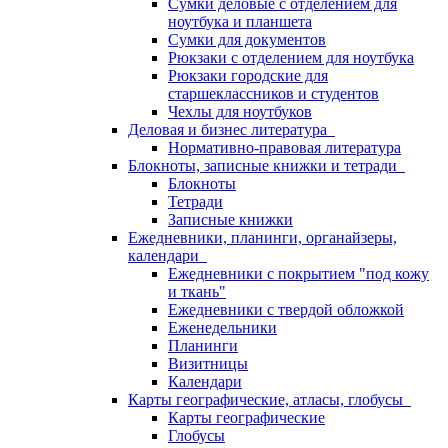
Сумки деловые с отделением для
ноутбука и планшета
Сумки для документов
Рюкзаки с отделением для ноутбука
Рюкзаки городские для
старшеклассников и студентов
Чехлы для ноутбуков
Деловая и бизнес литература
Нормативно-правовая литература
Блокноты, записные книжки и тетради
Блокноты
Тетради
Записные книжки
Ежедневники, планинги, органайзеры,
календари
Ежедневники с покрытием "под кожу
и ткань"
Ежедневники с твердой обложкой
Еженедельники
Планинги
Визитницы
Календари
Карты географические, атласы, глобусы
Карты географические
Глобусы