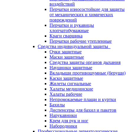
воздействий
Перчатки износостойкие для защиты
от механических и химических
повреждений
Перчатки и рукавицы
хлопчатобумажные
Краги сварщика
Перчатки рабочие утепленные
Средства индивидуальной защиты
Очки защитные
Маски защитные
Средства защиты органов дыхания
Наушники защитные
Вкладыши противошумные (беруши)
Каски защитные
Жилеты сигнальные
Халаты медицинские
Халаты рабочие
Непромокаемые плащи и куртки
Бахилы
Диспенсеры для бахил и пакетов
Нарукавники
Крем для рук и ног
Набородники
Профессиональные дерматологические