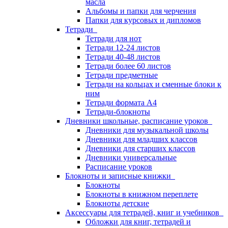
масла
Альбомы и папки для черчения
Папки для курсовых и дипломов
Тетради
Тетради для нот
Тетради 12-24 листов
Тетради 40-48 листов
Тетради более 60 листов
Тетради предметные
Тетради на кольцах и сменные блоки к
ним
Тетради формата А4
Тетради-блокноты
Дневники школьные, расписание уроков
Дневники для музыкальной школы
Дневники для младших классов
Дневники для старших классов
Дневники универсальные
Расписание уроков
Блокноты и записные книжки
Блокноты
Блокноты в книжном переплете
Блокноты детские
Аксессуары для тетрадей, книг и учебников
Обложки для книг, тетрадей и