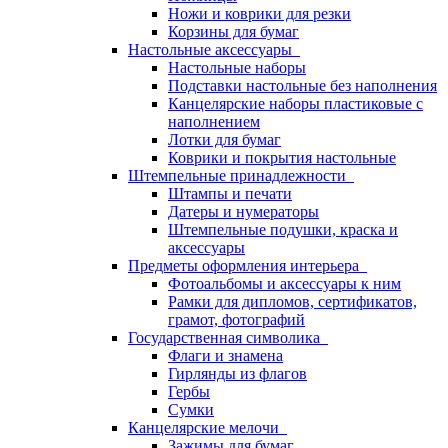
Ножи и коврики для резки
Корзины для бумаг
Настольные аксессуары
Настольные наборы
Подставки настольные без наполнения
Канцелярские наборы пластиковые с
наполнением
Лотки для бумаг
Коврики и покрытия настольные
Штемпельные принадлежности
Штампы и печати
Датеры и нумераторы
Штемпельные подушки, краска и
аксессуары
Предметы оформления интерьера
Фотоальбомы и аксессуары к ним
Рамки для дипломов, сертификатов,
грамот, фотографий
Государственная символика
Флаги и знамена
Гирлянды из флагов
Гербы
Сумки
Канцелярские мелочи
Зажимы для бумаг