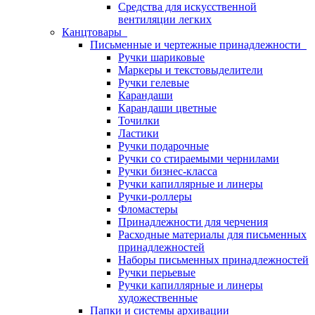
Средства для искусственной
вентиляции легких
Канцтовары
Письменные и чертежные принадлежности
Ручки шариковые
Маркеры и текстовыделители
Ручки гелевые
Карандаши
Карандаши цветные
Точилки
Ластики
Ручки подарочные
Ручки со стираемыми чернилами
Ручки бизнес-класса
Ручки капиллярные и линеры
Ручки-роллеры
Фломастеры
Принадлежности для черчения
Расходные материалы для письменных
принадлежностей
Наборы письменных принадлежностей
Ручки перьевые
Ручки капиллярные и линеры
художественные
Папки и системы архивации