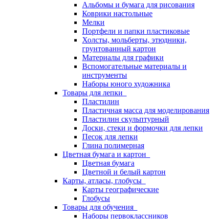
Альбомы и бумага для рисования
Коврики настольные
Мелки
Портфели и папки пластиковые
Холсты, мольберты, этюдники,
грунтованный картон
Материалы для графики
Вспомогательные материалы и
инструменты
Наборы юного художника
Товары для лепки
Пластилин
Пластичная масса для моделирования
Пластилин скульптурный
Доски, стеки и формочки для лепки
Песок для лепки
Глина полимерная
Цветная бумага и картон
Цветная бумага
Цветной и белый картон
Карты, атласы, глобусы
Карты географические
Глобусы
Товары для обучения
Наборы первоклассников