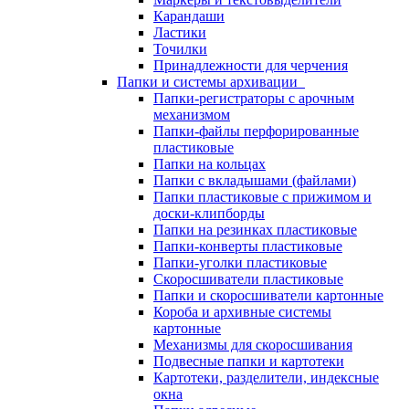
Карандаши
Ластики
Точилки
Принадлежности для черчения
Папки и системы архивации
Папки-регистраторы с арочным
механизмом
Папки-файлы перфорированные
пластиковые
Папки на кольцах
Папки с вкладышами (файлами)
Папки пластиковые с прижимом и
доски-клипборды
Папки на резинках пластиковые
Папки-конверты пластиковые
Папки-уголки пластиковые
Скоросшиватели пластиковые
Папки и скоросшиватели картонные
Короба и архивные системы
картонные
Механизмы для скоросшивания
Подвесные папки и картотеки
Картотеки, разделители, индексные
окна