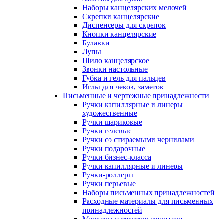
Наборы канцелярских мелочей
Скрепки канцелярские
Диспенсеры для скрепок
Кнопки канцелярские
Булавки
Лупы
Шило канцелярское
Звонки настольные
Губка и гель для пальцев
Иглы для чеков, заметок
Письменные и чертежные принадлежности
Ручки капиллярные и линеры
художественные
Ручки шариковые
Ручки гелевые
Ручки со стираемыми чернилами
Ручки подарочные
Ручки бизнес-класса
Ручки капиллярные и линеры
Ручки-роллеры
Ручки перьевые
Наборы письменных принадлежностей
Расходные материалы для письменных
принадлежностей
Маркеры и текстовыделители