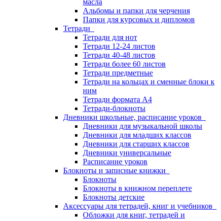
масла
Альбомы и папки для черчения
Папки для курсовых и дипломов
Тетради
Тетради для нот
Тетради 12-24 листов
Тетради 40-48 листов
Тетради более 60 листов
Тетради предметные
Тетради на кольцах и сменные блоки к
ним
Тетради формата А4
Тетради-блокноты
Дневники школьные, расписание уроков
Дневники для музыкальной школы
Дневники для младших классов
Дневники для старших классов
Дневники универсальные
Расписание уроков
Блокноты и записные книжки
Блокноты
Блокноты в книжном переплете
Блокноты детские
Аксессуары для тетрадей, книг и учебников
Обложки для книг, тетрадей и