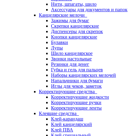
Нити, шпагаты, шило
Аксессуары для документов и папок
Канцелярские мелочи
Зажимы для бумаг
Скрепки канцелярские
Диспенсеры для скрепок
Кнопки канцелярские
Булавки
Лупы
Шило канцелярское
Звонки настольные
Резинки для денег
Губка и гель для пальцев
Наборы канцелярских мелочей
Напальчники для бумаги
Иглы для чеков, заметок
Корректирующие средства
Корректирующие жидкости
Корректирующие ручки
Корректирующие ленты
Клеящие средства
Клей-карандаш
Клей канцелярский
Клей ПВА
Клей специальный