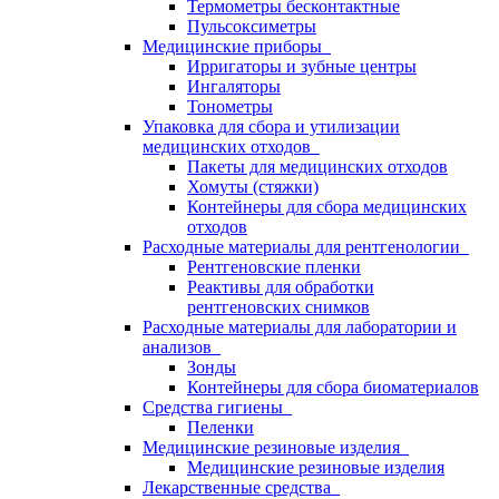
Термометры бесконтактные
Пульсоксиметры
Медицинские приборы
Ирригаторы и зубные центры
Ингаляторы
Тонометры
Упаковка для сбора и утилизации
медицинских отходов
Пакеты для медицинских отходов
Хомуты (стяжки)
Контейнеры для сбора медицинских
отходов
Расходные материалы для рентгенологии
Рентгеновские пленки
Реактивы для обработки
рентгеновских снимков
Расходные материалы для лаборатории и
анализов
Зонды
Контейнеры для сбора биоматериалов
Средства гигиены
Пеленки
Медицинские резиновые изделия
Медицинские резиновые изделия
Лекарственные средства