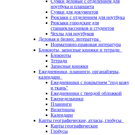
Сумки деловые с отделением для
ноутбука и планшета
Сумки для документов
Рюкзаки с отделением для ноутбука
Рюкзаки городские для
старшеклассников и студентов
Чехлы для ноутбуков
Деловая и бизнес литература
Нормативно-правовая литература
Блокноты, записные книжки и тетради
Блокноты
Тетради
Записные книжки
Ежедневники, планинги, органайзеры,
календари
Ежедневники с покрытием "под кожу
и ткань"
Ежедневники с твердой обложкой
Еженедельники
Планинги
Визитницы
Календари
Карты географические, атласы, глобусы
Карты географические
Глобусы