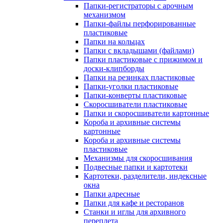
Папки-регистраторы с арочным
механизмом
Папки-файлы перфорированные
пластиковые
Папки на кольцах
Папки с вкладышами (файлами)
Папки пластиковые с прижимом и
доски-клипборды
Папки на резинках пластиковые
Папки-уголки пластиковые
Папки-конверты пластиковые
Скоросшиватели пластиковые
Папки и скоросшиватели картонные
Короба и архивные системы
картонные
Короба и архивные системы
пластиковые
Механизмы для скоросшивания
Подвесные папки и картотеки
Картотеки, разделители, индексные
окна
Папки адресные
Папки для кафе и ресторанов
Станки и иглы для архивного
переплета