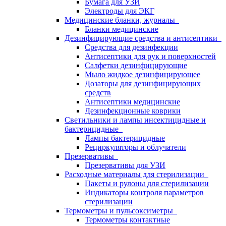
Бумага для УЗИ
Электроды для ЭКГ
Медицинские бланки, журналы
Бланки медицинские
Дезинфицирующие средства и антисептики
Средства для дезинфекции
Антисептики для рук и поверхностей
Салфетки дезинфицирующие
Мыло жидкое дезинфицирующее
Дозаторы для дезинфицирующих
средств
Антисептики медицинские
Дезинфекционные коврики
Светильники и лампы инсектицидные и
бактерицидные
Лампы бактерицидные
Рециркуляторы и облучатели
Презервативы
Презервативы для УЗИ
Расходные материалы для стерилизации
Пакеты и рулоны для стерилизации
Индикаторы контроля параметров
стерилизации
Термометры и пульсоксиметры
Термометры контактные