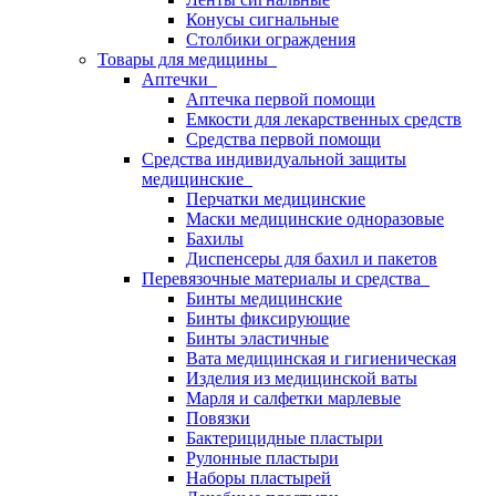
Конусы сигнальные
Столбики ограждения
Товары для медицины
Аптечки
Аптечка первой помощи
Емкости для лекарственных средств
Средства первой помощи
Средства индивидуальной защиты
медицинские
Перчатки медицинские
Маски медицинские одноразовые
Бахилы
Диспенсеры для бахил и пакетов
Перевязочные материалы и средства
Бинты медицинские
Бинты фиксирующие
Бинты эластичные
Вата медицинская и гигиеническая
Изделия из медицинской ваты
Марля и салфетки марлевые
Повязки
Бактерицидные пластыри
Рулонные пластыри
Наборы пластырей