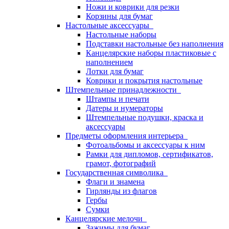
Ножи и коврики для резки
Корзины для бумаг
Настольные аксессуары
Настольные наборы
Подставки настольные без наполнения
Канцелярские наборы пластиковые с
наполнением
Лотки для бумаг
Коврики и покрытия настольные
Штемпельные принадлежности
Штампы и печати
Датеры и нумераторы
Штемпельные подушки, краска и
аксессуары
Предметы оформления интерьера
Фотоальбомы и аксессуары к ним
Рамки для дипломов, сертификатов,
грамот, фотографий
Государственная символика
Флаги и знамена
Гирлянды из флагов
Гербы
Сумки
Канцелярские мелочи
Зажимы для бумаг