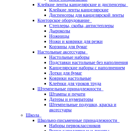
Клейкие ленты канцелярские и диспенсеры
Клейкие ленты канцелярские
Диспенсеры для канцелярской ленты
Конторское оборудование
Степлеры, скобы, антистеплеры
Дыроколы
Ножницы
Ножи и коврики для резки
Корзины для бумаг
Настольные аксессуары
Настольные наборы
Подставки настольные без наполнения
Канцелярские наборы с наполнением
Лотки для бумаг
Коврики настольные
Клеёнки для уроков труда
Штемпельные принадлежности
Штампы и печати
Датеры и нумераторы
Штемпельные подушки, краска и
аксессуары
Школа
Школьно-письменные принадлежности
Наборы первоклассников
Ручки капиллярные и линеры