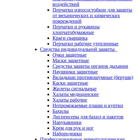
воздействий
Перчатки износостойкие для защиты
от механических и химических
повреждений
Перчатки и рукавицы
хлопчатобумажные
Краги сварщика
Перчатки рабочие утепленные
Средства индивидуальной защиты
Очки защитные
Маски защитные
Средства защиты органов дыхания
Наушники защитные
Вкладыши противошумные (беруши)
Каски защитные
Жилеты сигнальные
Халаты медицинские
Халаты рабочие
Непромокаемые плащи и куртки
Бахилы
Диспенсеры для бахил и пакетов
Нарукавники
Крем для рук и ног
Набородники
Профессиональные дерматологические