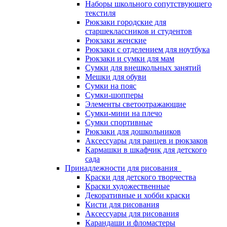
Наборы школьного сопутствующего
текстиля
Рюкзаки городские для
старшеклассников и студентов
Рюкзаки женские
Рюкзаки с отделением для ноутбука
Рюкзаки и сумки для мам
Сумки для внешкольных занятий
Мешки для обуви
Сумки на пояс
Сумки-шопперы
Элементы светоотражающие
Сумки-мини на плечо
Сумки спортивные
Рюкзаки для дошкольников
Аксессуары для ранцев и рюкзаков
Кармашки в шкафчик для детского
сада
Принадлежности для рисования
Краски для детского творчества
Краски художественные
Декоративные и хобби краски
Кисти для рисования
Аксессуары для рисования
Карандаши и фломастеры