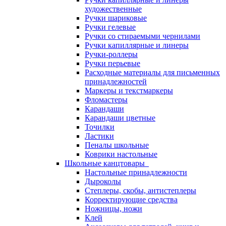
художественные
Ручки шариковые
Ручки гелевые
Ручки со стираемыми чернилами
Ручки капиллярные и линеры
Ручки-роллеры
Ручки перьевые
Расходные материалы для письменных
принадлежностей
Маркеры и текстмаркеры
Фломастеры
Карандаши
Карандаши цветные
Точилки
Ластики
Пеналы школьные
Коврики настольные
Школьные канцтовары
Настольные принадлежности
Дыроколы
Степлеры, скобы, антистеплеры
Корректирующие средства
Ножницы, ножи
Клей