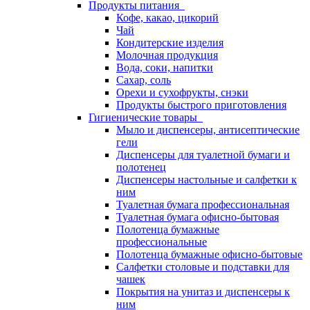
Продукты питания
Кофе, какао, цикорий
Чай
Кондитерские изделия
Молочная продукция
Вода, соки, напитки
Сахар, соль
Орехи и сухофрукты, снэки
Продукты быстрого приготовления
Гигиенические товары
Мыло и диспенсеры, антисептические
гели
Диспенсеры для туалетной бумаги и
полотенец
Диспенсеры настольные и салфетки к
ним
Туалетная бумага профессиональная
Туалетная бумага офисно-бытовая
Полотенца бумажные
профессиональные
Полотенца бумажные офисно-бытовые
Салфетки столовые и подставки для
чашек
Покрытия на унитаз и диспенсеры к
ним