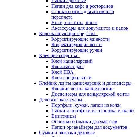
Папки адресные
Папки для кафе и ресторанов
Станки и иглы для архивного
переплета
Нити, шпагаты, шило
Аксессуары для документов и папок
Корректирующие средства
Корректирующие жидкости
Корректирующие ленты
Корректирующие ручки
Клеящие средства
Клей канцелярский
Клей-карандаш
Клей ПВА
Клей специальный
Клейкие ленты канцелярские и диспенсеры
Клейкие ленты канцелярские
Диспенсеры для канцелярской ленты
Деловые аксессуары
Портфели, сумки, папки из кожи
Папки и портфели из пластика и ткани
Визитницы
Обложки и бланки документов
Папки-органайзеры для документов
Сумки и рюкзаки деловые