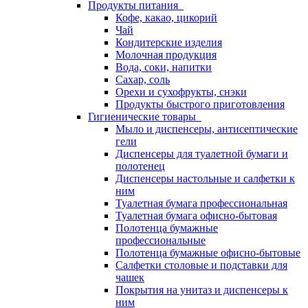
Продукты питания
Кофе, какао, цикорий
Чай
Кондитерские изделия
Молочная продукция
Вода, соки, напитки
Сахар, соль
Орехи и сухофрукты, снэки
Продукты быстрого приготовления
Гигиенические товары
Мыло и диспенсеры, антисептические
гели
Диспенсеры для туалетной бумаги и
полотенец
Диспенсеры настольные и салфетки к
ним
Туалетная бумага профессиональная
Туалетная бумага офисно-бытовая
Полотенца бумажные
профессиональные
Полотенца бумажные офисно-бытовые
Салфетки столовые и подставки для
чашек
Покрытия на унитаз и диспенсеры к
ним