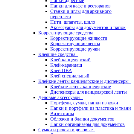
Папки адресные
Папки для кафе и ресторанов
Станки и иглы для архивного
переплета
Нити, шпагаты, шило
Аксессуары для документов и папок
Корректирующие средства
Корректирующие жидкости
Корректирующие ленты
Корректирующие ручки
Клеящие средства
Клей канцелярский
Клей-карандаш
Клей ПВА
Клей специальный
Клейкие ленты канцелярские и диспенсеры
Клейкие ленты канцелярские
Диспенсеры для канцелярской ленты
Деловые аксессуары
Портфели, сумки, папки из кожи
Папки и портфели из пластика и ткани
Визитницы
Обложки и бланки документов
Папки-органайзеры для документов
Сумки и рюкзаки деловые