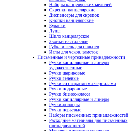
Наборы канцелярских мелочей
Скрепки канцелярские
Диспенсеры для скрепок
Кнопки канцелярские
Булавки
Лупы
Шило канцелярское
Звонки настольные
Губка и гель для пальцев
Иглы для чеков, заметок
Письменные и чертежные принадлежности
Ручки капиллярные и линеры
художественные
Ручки шариковые
Ручки гелевые
Ручки со стираемыми чернилами
Ручки подарочные
Ручки бизнес-класса
Ручки капиллярные и линеры
Ручки-роллеры
Ручки перьевые
Наборы письменных принадлежностей
Расходные материалы для письменных
принадлежностей
Маркеры и текстовыделители