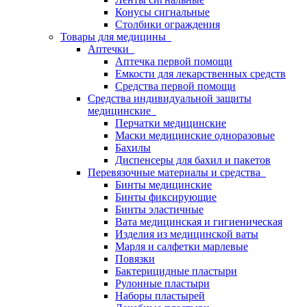
Конусы сигнальные
Столбики ограждения
Товары для медицины
Аптечки
Аптечка первой помощи
Емкости для лекарственных средств
Средства первой помощи
Средства индивидуальной защиты
медицинские
Перчатки медицинские
Маски медицинские одноразовые
Бахилы
Диспенсеры для бахил и пакетов
Перевязочные материалы и средства
Бинты медицинские
Бинты фиксирующие
Бинты эластичные
Вата медицинская и гигиеническая
Изделия из медицинской ваты
Марля и салфетки марлевые
Повязки
Бактерицидные пластыри
Рулонные пластыри
Наборы пластырей