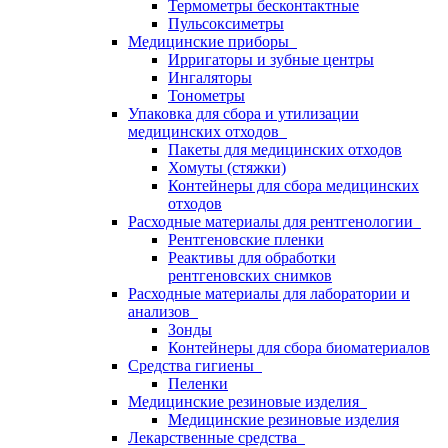
Термометры бесконтактные
Пульсоксиметры
Медицинские приборы
Ирригаторы и зубные центры
Ингаляторы
Тонометры
Упаковка для сбора и утилизации
медицинских отходов
Пакеты для медицинских отходов
Хомуты (стяжки)
Контейнеры для сбора медицинских
отходов
Расходные материалы для рентгенологии
Рентгеновские пленки
Реактивы для обработки
рентгеновских снимков
Расходные материалы для лаборатории и
анализов
Зонды
Контейнеры для сбора биоматериалов
Средства гигиены
Пеленки
Медицинские резиновые изделия
Медицинские резиновые изделия
Лекарственные средства