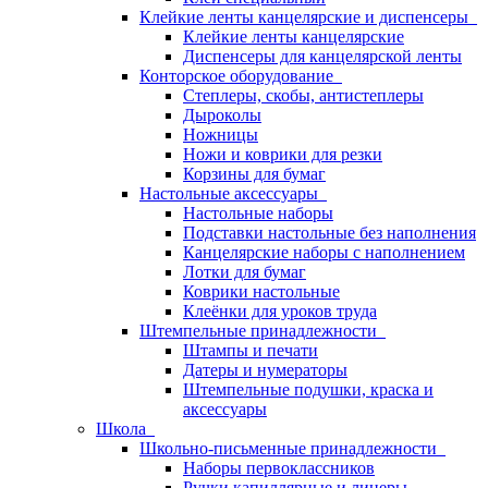
Клейкие ленты канцелярские и диспенсеры
Клейкие ленты канцелярские
Диспенсеры для канцелярской ленты
Конторское оборудование
Степлеры, скобы, антистеплеры
Дыроколы
Ножницы
Ножи и коврики для резки
Корзины для бумаг
Настольные аксессуары
Настольные наборы
Подставки настольные без наполнения
Канцелярские наборы с наполнением
Лотки для бумаг
Коврики настольные
Клеёнки для уроков труда
Штемпельные принадлежности
Штампы и печати
Датеры и нумераторы
Штемпельные подушки, краска и
аксессуары
Школа
Школьно-письменные принадлежности
Наборы первоклассников
Ручки капиллярные и линеры