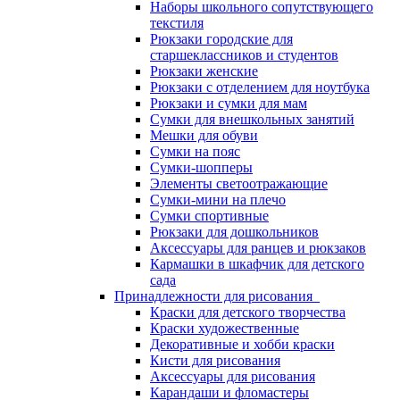
Наборы школьного сопутствующего
текстиля
Рюкзаки городские для
старшеклассников и студентов
Рюкзаки женские
Рюкзаки с отделением для ноутбука
Рюкзаки и сумки для мам
Сумки для внешкольных занятий
Мешки для обуви
Сумки на пояс
Сумки-шопперы
Элементы светоотражающие
Сумки-мини на плечо
Сумки спортивные
Рюкзаки для дошкольников
Аксессуары для ранцев и рюкзаков
Кармашки в шкафчик для детского
сада
Принадлежности для рисования
Краски для детского творчества
Краски художественные
Декоративные и хобби краски
Кисти для рисования
Аксессуары для рисования
Карандаши и фломастеры