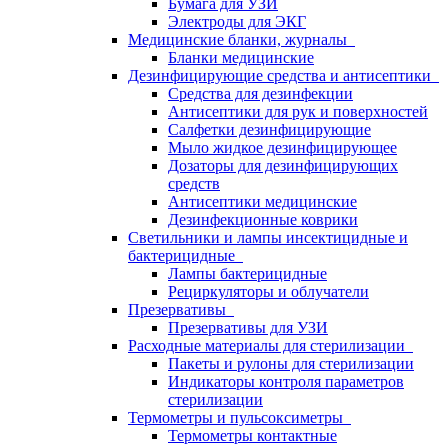
Бумага для УЗИ
Электроды для ЭКГ
Медицинские бланки, журналы
Бланки медицинские
Дезинфицирующие средства и антисептики
Средства для дезинфекции
Антисептики для рук и поверхностей
Салфетки дезинфицирующие
Мыло жидкое дезинфицирующее
Дозаторы для дезинфицирующих
средств
Антисептики медицинские
Дезинфекционные коврики
Светильники и лампы инсектицидные и
бактерицидные
Лампы бактерицидные
Рециркуляторы и облучатели
Презервативы
Презервативы для УЗИ
Расходные материалы для стерилизации
Пакеты и рулоны для стерилизации
Индикаторы контроля параметров
стерилизации
Термометры и пульсоксиметры
Термометры контактные