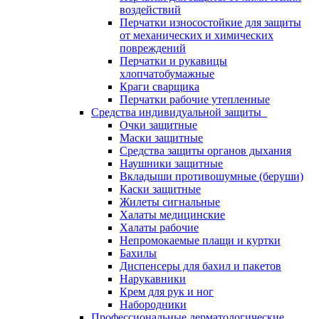
воздействий
Перчатки износостойкие для защиты
от механических и химических
повреждений
Перчатки и рукавицы
хлопчатобумажные
Краги сварщика
Перчатки рабочие утепленные
Средства индивидуальной защиты
Очки защитные
Маски защитные
Средства защиты органов дыхания
Наушники защитные
Вкладыши противошумные (беруши)
Каски защитные
Жилеты сигнальные
Халаты медицинские
Халаты рабочие
Непромокаемые плащи и куртки
Бахилы
Диспенсеры для бахил и пакетов
Нарукавники
Крем для рук и ног
Набородники
Профессиональные дерматологические