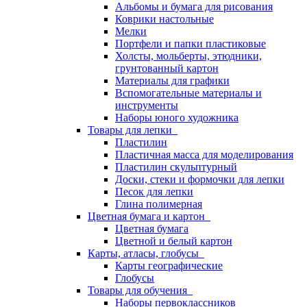
Альбомы и бумага для рисования
Коврики настольные
Мелки
Портфели и папки пластиковые
Холсты, мольберты, этюдники,
грунтованный картон
Материалы для графики
Вспомогательные материалы и
инструменты
Наборы юного художника
Товары для лепки
Пластилин
Пластичная масса для моделирования
Пластилин скульптурный
Доски, стеки и формочки для лепки
Песок для лепки
Глина полимерная
Цветная бумага и картон
Цветная бумага
Цветной и белый картон
Карты, атласы, глобусы
Карты географические
Глобусы
Товары для обучения
Наборы первоклассников