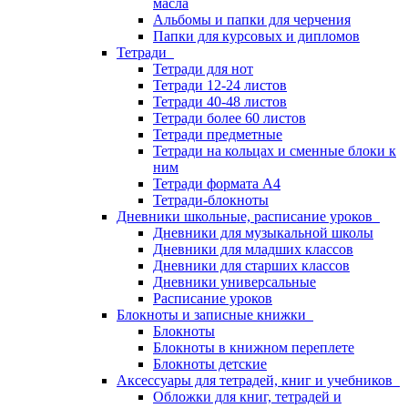
масла
Альбомы и папки для черчения
Папки для курсовых и дипломов
Тетради
Тетради для нот
Тетради 12-24 листов
Тетради 40-48 листов
Тетради более 60 листов
Тетради предметные
Тетради на кольцах и сменные блоки к
ним
Тетради формата А4
Тетради-блокноты
Дневники школьные, расписание уроков
Дневники для музыкальной школы
Дневники для младших классов
Дневники для старших классов
Дневники универсальные
Расписание уроков
Блокноты и записные книжки
Блокноты
Блокноты в книжном переплете
Блокноты детские
Аксессуары для тетрадей, книг и учебников
Обложки для книг, тетрадей и