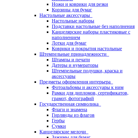
Ножи и коврики для резки
Корзины для бумаг
Настольные аксессуары
Настольные наборы
Подставки настольные без наполнения
Канцелярские наборы пластиковые с
наполнением
Лотки для бумаг
Коврики и покрытия настольные
Штемпельные принадлежности
Штампы и печати
Датеры и нумераторы
Штемпельные подушки, краска и
аксессуары
Предметы оформления интерьера
Фотоальбомы и аксессуары к ним
Рамки для дипломов, сертификатов,
грамот, фотографий
Государственная символика
Флаги и знамена
Гирлянды из флагов
Гербы
Сумки
Канцелярские мелочи
Зажимы для бумаг