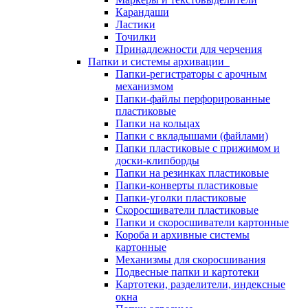
Карандаши
Ластики
Точилки
Принадлежности для черчения
Папки и системы архивации
Папки-регистраторы с арочным
механизмом
Папки-файлы перфорированные
пластиковые
Папки на кольцах
Папки с вкладышами (файлами)
Папки пластиковые с прижимом и
доски-клипборды
Папки на резинках пластиковые
Папки-конверты пластиковые
Папки-уголки пластиковые
Скоросшиватели пластиковые
Папки и скоросшиватели картонные
Короба и архивные системы
картонные
Механизмы для скоросшивания
Подвесные папки и картотеки
Картотеки, разделители, индексные
окна