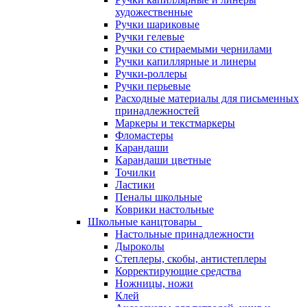
художественные
Ручки шариковые
Ручки гелевые
Ручки со стираемыми чернилами
Ручки капиллярные и линеры
Ручки-роллеры
Ручки перьевые
Расходные материалы для письменных
принадлежностей
Маркеры и текстмаркеры
Фломастеры
Карандаши
Карандаши цветные
Точилки
Ластики
Пеналы школьные
Коврики настольные
Школьные канцтовары
Настольные принадлежности
Дыроколы
Степлеры, скобы, антистеплеры
Корректирующие средства
Ножницы, ножи
Клей