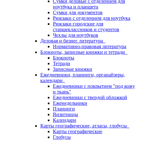
Сумки деловые с отделением для
ноутбука и планшета
Сумки для документов
Рюкзаки с отделением для ноутбука
Рюкзаки городские для
старшеклассников и студентов
Чехлы для ноутбуков
Деловая и бизнес литература
Нормативно-правовая литература
Блокноты, записные книжки и тетради
Блокноты
Тетради
Записные книжки
Ежедневники, планинги, органайзеры,
календари
Ежедневники с покрытием "под кожу
и ткань"
Ежедневники с твердой обложкой
Еженедельники
Планинги
Визитницы
Календари
Карты географические, атласы, глобусы
Карты географические
Глобусы