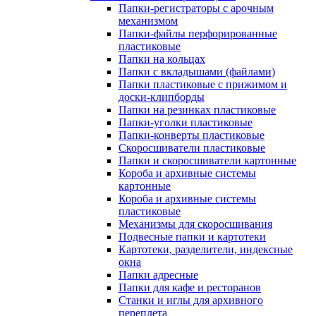
Папки-регистраторы с арочным
механизмом
Папки-файлы перфорированные
пластиковые
Папки на кольцах
Папки с вкладышами (файлами)
Папки пластиковые с прижимом и
доски-клипборды
Папки на резинках пластиковые
Папки-уголки пластиковые
Папки-конверты пластиковые
Скоросшиватели пластиковые
Папки и скоросшиватели картонные
Короба и архивные системы
картонные
Короба и архивные системы
пластиковые
Механизмы для скоросшивания
Подвесные папки и картотеки
Картотеки, разделители, индексные
окна
Папки адресные
Папки для кафе и ресторанов
Станки и иглы для архивного
переплета