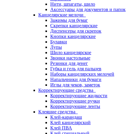
Нити, шпагаты, шило
Аксессуары для документов и папок
Канцелярские мелочи
Зажимы для бумаг
Скрепки канцелярские
Диспенсеры для скрепок
Кнопки канцелярские
Булавки
Лупы
Шило канцелярское
Звонки настольные
Резинки для денег
Губка и гель для пальцев
Наборы канцелярских мелочей
Напальчники для бумаги
Иглы для чеков, заметок
Корректирующие средства
Корректирующие жидкости
Корректирующие ручки
Корректирующие ленты
Клеящие средства
Клей-карандаш
Клей канцелярский
Клей ПВА
Клей специальный