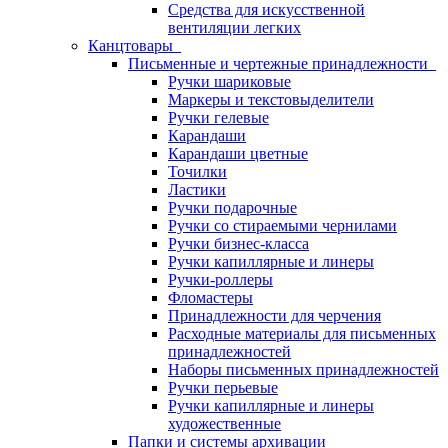
Средства для искусственной
вентиляции легких
Канцтовары
Письменные и чертежные принадлежности
Ручки шариковые
Маркеры и текстовыделители
Ручки гелевые
Карандаши
Карандаши цветные
Точилки
Ластики
Ручки подарочные
Ручки со стираемыми чернилами
Ручки бизнес-класса
Ручки капиллярные и линеры
Ручки-роллеры
Фломастеры
Принадлежности для черчения
Расходные материалы для письменных
принадлежностей
Наборы письменных принадлежностей
Ручки перьевые
Ручки капиллярные и линеры
художественные
Папки и системы архивации