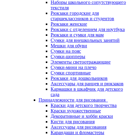
Наборы школьного сопутствующего
текстиля
Рюкзаки городские для
старшеклассников и студентов
Рюкзаки женские
Рюкзаки с отделением для ноутбука
Рюкзаки и сумки для мам
Сумки для внешкольных занятий
Мешки для обуви
Сумки на пояс
Сумки-шопперы
Элементы светоотражающие
Сумки-мини на плечо
Сумки спортивные
Рюкзаки для дошкольников
Аксессуары для ранцев и рюкзаков
Кармашки в шкафчик для детского
сада
Принадлежности для рисования
Краски для детского творчества
Краски художественные
Декоративные и хобби краски
Кисти для рисования
Аксессуары для рисования
Карандаши и фломастеры