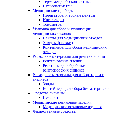
Термометры бесконтактные
Пульсоксиметры
Медицинские приборы
Ирригаторы и зубные центры
Ингаляторы
Тонометры
Упаковка для сбора и утилизации
медицинских отходов
Пакеты для медицинских отходов
Хомуты (стяжки)
Контейнеры для сбора медицинских
отходов
Расходные материалы для рентгенологии
Рентгеновские пленки
Реактивы для обработки
рентгеновских снимков
Расходные материалы для лаборатории и
анализов
Зонды
Контейнеры для сбора биоматериалов
Средства гигиены
Пеленки
Медицинские резиновые изделия
Медицинские резиновые изделия
Лекарственные средства