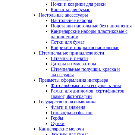
Ножи и коврики для резки
Корзины для бумаг
Настольные аксессуары
Настольные наборы
Подставки настольные без наполнения
Канцелярские наборы пластиковые с
наполнением
Лотки для бумаг
Коврики и покрытия настольные
Штемпельные принадлежности
Штампы и печати
Датеры и нумераторы
Штемпельные подушки, краска и
аксессуары
Предметы оформления интерьера
Фотоальбомы и аксессуары к ним
Рамки для дипломов, сертификатов,
грамот, фотографий
Государственная символика
Флаги и знамена
Гирлянды из флагов
Гербы
Сумки
Канцелярские мелочи
Зажимы для бумаг