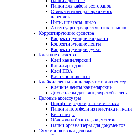
Папки адресные
Папки для кафе и ресторанов
Станки и иглы для архивного
переплета
Нити, шпагаты, шило
Аксессуары для документов и папок
Корректирующие средства
Корректирующие жидкости
Корректирующие ленты
Корректирующие ручки
Клеящие средства
Клей канцелярский
Клей-карандаш
Клей ПВА
Клей специальный
Клейкие ленты канцелярские и диспенсеры
Клейкие ленты канцелярские
Диспенсеры для канцелярской ленты
Деловые аксессуары
Портфели, сумки, папки из кожи
Папки и портфели из пластика и ткани
Визитницы
Обложки и бланки документов
Папки-органайзеры для документов
Сумки и рюкзаки деловые