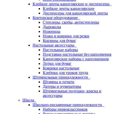
Клейкие ленты канцелярские и диспенсеры
Клейкие ленты канцелярские
Диспенсеры для канцелярской ленты
Конторское оборудование
Степлеры, скобы, антистеплеры
Дыроколы
Ножницы
Ножи и коврики для резки
Корзины для бумаг
Настольные аксессуары
Настольные наборы
Подставки настольные без наполнения
Канцелярские наборы с наполнением
Лотки для бумаг
Коврики настольные
Клеёнки для уроков труда
Штемпельные принадлежности
Штампы и печати
Датеры и нумераторы
Штемпельные подушки, краска и
аксессуары
Школа
Школьно-письменные принадлежности
Наборы первоклассников
Ручки капиллярные и линеры