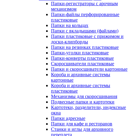
Папки-регистраторы с арочным
механизмом
Папки-файлы перфорированные
пластиковые
Папки на кольцах
Папки с вкладышами (файлами)
Папки пластиковые с прижимом и
доски-клипборды
Папки на резинках пластиковые
Папки-уголки пластиковые
Папки-конверты пластиковые
Скоросшиватели пластиковые
Папки и скоросшиватели картонные
Короба и архивные системы
картонные
Короба и архивные системы
пластиковые
Механизмы для скоросшивания
Подвесные папки и картотеки
Картотеки, разделители, индексные
окна
Папки адресные
Папки для кафе и ресторанов
Станки и иглы для архивного
переплета