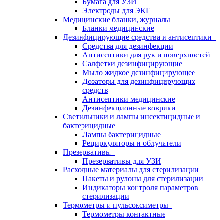
Бумага для УЗИ
Электроды для ЭКГ
Медицинские бланки, журналы
Бланки медицинские
Дезинфицирующие средства и антисептики
Средства для дезинфекции
Антисептики для рук и поверхностей
Салфетки дезинфицирующие
Мыло жидкое дезинфицирующее
Дозаторы для дезинфицирующих
средств
Антисептики медицинские
Дезинфекционные коврики
Светильники и лампы инсектицидные и
бактерицидные
Лампы бактерицидные
Рециркуляторы и облучатели
Презервативы
Презервативы для УЗИ
Расходные материалы для стерилизации
Пакеты и рулоны для стерилизации
Индикаторы контроля параметров
стерилизации
Термометры и пульсоксиметры
Термометры контактные