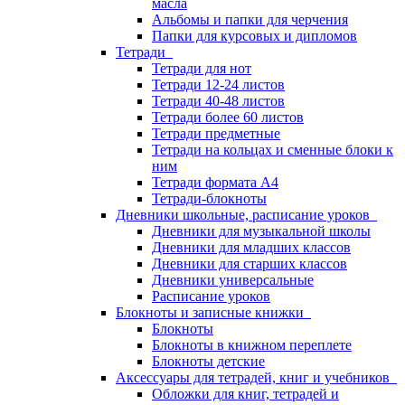
масла
Альбомы и папки для черчения
Папки для курсовых и дипломов
Тетради
Тетради для нот
Тетради 12-24 листов
Тетради 40-48 листов
Тетради более 60 листов
Тетради предметные
Тетради на кольцах и сменные блоки к
ним
Тетради формата А4
Тетради-блокноты
Дневники школьные, расписание уроков
Дневники для музыкальной школы
Дневники для младших классов
Дневники для старших классов
Дневники универсальные
Расписание уроков
Блокноты и записные книжки
Блокноты
Блокноты в книжном переплете
Блокноты детские
Аксессуары для тетрадей, книг и учебников
Обложки для книг, тетрадей и