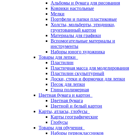
Альбомы и бумага для рисования
Коврики настольные
Мелки
Портфели и папки пластиковые
Холсты, мольберты, этюдники,
грунтованный картон
Материалы для графики
Вспомогательные материалы и
инструменты
Наборы юного художника
Товары для лепки
Пластилин
Пластичная масса для моделирования
Пластилин скульптурный
Доски, стеки и формочки для лепки
Песок для лепки
Глина полимерная
Цветная бумага и картон
Цветная бумага
Цветной и белый картон
Карты, атласы, глобусы
Карты географические
Глобусы
Товары для обучения
Наборы первоклассников