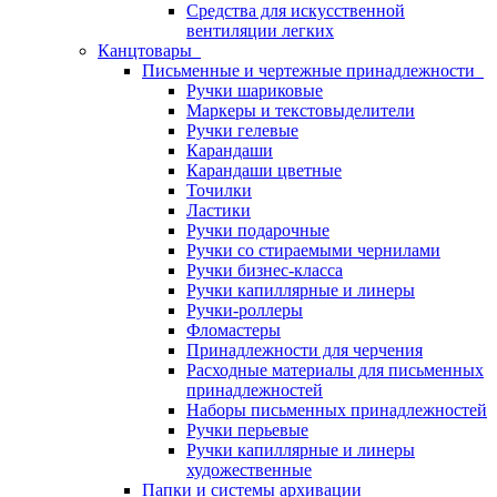
Средства для искусственной
вентиляции легких
Канцтовары
Письменные и чертежные принадлежности
Ручки шариковые
Маркеры и текстовыделители
Ручки гелевые
Карандаши
Карандаши цветные
Точилки
Ластики
Ручки подарочные
Ручки со стираемыми чернилами
Ручки бизнес-класса
Ручки капиллярные и линеры
Ручки-роллеры
Фломастеры
Принадлежности для черчения
Расходные материалы для письменных
принадлежностей
Наборы письменных принадлежностей
Ручки перьевые
Ручки капиллярные и линеры
художественные
Папки и системы архивации