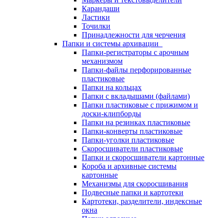
Карандаши
Ластики
Точилки
Принадлежности для черчения
Папки и системы архивации
Папки-регистраторы с арочным
механизмом
Папки-файлы перфорированные
пластиковые
Папки на кольцах
Папки с вкладышами (файлами)
Папки пластиковые с прижимом и
доски-клипборды
Папки на резинках пластиковые
Папки-конверты пластиковые
Папки-уголки пластиковые
Скоросшиватели пластиковые
Папки и скоросшиватели картонные
Короба и архивные системы
картонные
Механизмы для скоросшивания
Подвесные папки и картотеки
Картотеки, разделители, индексные
окна