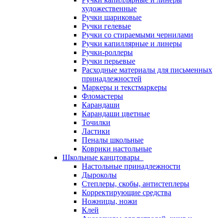
художественные
Ручки шариковые
Ручки гелевые
Ручки со стираемыми чернилами
Ручки капиллярные и линеры
Ручки-роллеры
Ручки перьевые
Расходные материалы для письменных
принадлежностей
Маркеры и текстмаркеры
Фломастеры
Карандаши
Карандаши цветные
Точилки
Ластики
Пеналы школьные
Коврики настольные
Школьные канцтовары
Настольные принадлежности
Дыроколы
Степлеры, скобы, антистеплеры
Корректирующие средства
Ножницы, ножи
Клей