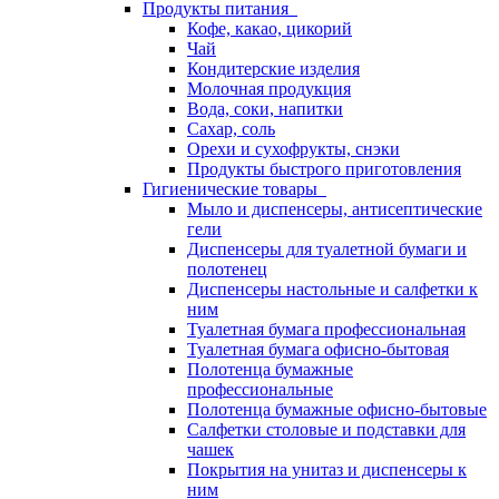
Продукты питания
Кофе, какао, цикорий
Чай
Кондитерские изделия
Молочная продукция
Вода, соки, напитки
Сахар, соль
Орехи и сухофрукты, снэки
Продукты быстрого приготовления
Гигиенические товары
Мыло и диспенсеры, антисептические
гели
Диспенсеры для туалетной бумаги и
полотенец
Диспенсеры настольные и салфетки к
ним
Туалетная бумага профессиональная
Туалетная бумага офисно-бытовая
Полотенца бумажные
профессиональные
Полотенца бумажные офисно-бытовые
Салфетки столовые и подставки для
чашек
Покрытия на унитаз и диспенсеры к
ним