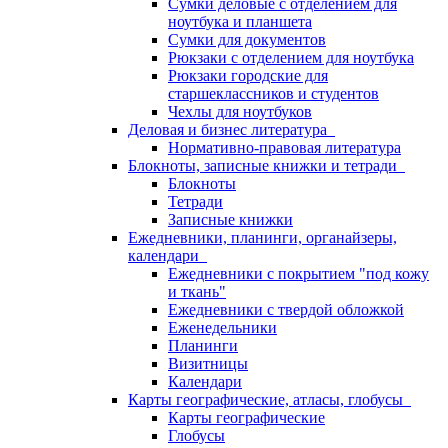
Сумки деловые с отделением для
ноутбука и планшета
Сумки для документов
Рюкзаки с отделением для ноутбука
Рюкзаки городские для
старшеклассников и студентов
Чехлы для ноутбуков
Деловая и бизнес литература
Нормативно-правовая литература
Блокноты, записные книжки и тетради
Блокноты
Тетради
Записные книжки
Ежедневники, планинги, органайзеры,
календари
Ежедневники с покрытием "под кожу
и ткань"
Ежедневники с твердой обложкой
Еженедельники
Планинги
Визитницы
Календари
Карты географические, атласы, глобусы
Карты географические
Глобусы