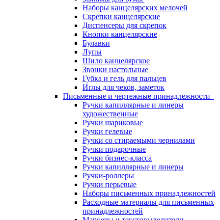
Наборы канцелярских мелочей
Скрепки канцелярские
Диспенсеры для скрепок
Кнопки канцелярские
Булавки
Лупы
Шило канцелярское
Звонки настольные
Губка и гель для пальцев
Иглы для чеков, заметок
Письменные и чертежные принадлежности
Ручки капиллярные и линеры
художественные
Ручки шариковые
Ручки гелевые
Ручки со стираемыми чернилами
Ручки подарочные
Ручки бизнес-класса
Ручки капиллярные и линеры
Ручки-роллеры
Ручки перьевые
Наборы письменных принадлежностей
Расходные материалы для письменных
принадлежностей
Маркеры и текстовыделители