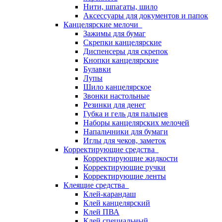
Нити, шпагаты, шило
Аксессуары для документов и папок
Канцелярские мелочи
Зажимы для бумаг
Скрепки канцелярские
Диспенсеры для скрепок
Кнопки канцелярские
Булавки
Лупы
Шило канцелярское
Звонки настольные
Резинки для денег
Губка и гель для пальцев
Наборы канцелярских мелочей
Напальчники для бумаги
Иглы для чеков, заметок
Корректирующие средства
Корректирующие жидкости
Корректирующие ручки
Корректирующие ленты
Клеящие средства
Клей-карандаш
Клей канцелярский
Клей ПВА
Клей специальный