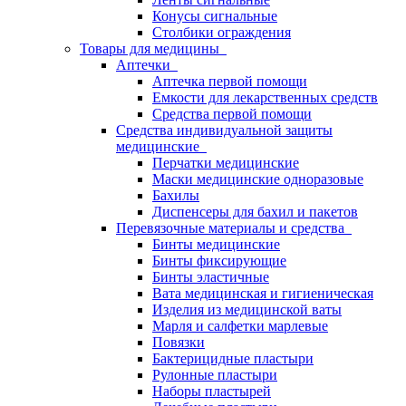
Конусы сигнальные
Столбики ограждения
Товары для медицины
Аптечки
Аптечка первой помощи
Емкости для лекарственных средств
Средства первой помощи
Средства индивидуальной защиты
медицинские
Перчатки медицинские
Маски медицинские одноразовые
Бахилы
Диспенсеры для бахил и пакетов
Перевязочные материалы и средства
Бинты медицинские
Бинты фиксирующие
Бинты эластичные
Вата медицинская и гигиеническая
Изделия из медицинской ваты
Марля и салфетки марлевые
Повязки
Бактерицидные пластыри
Рулонные пластыри
Наборы пластырей