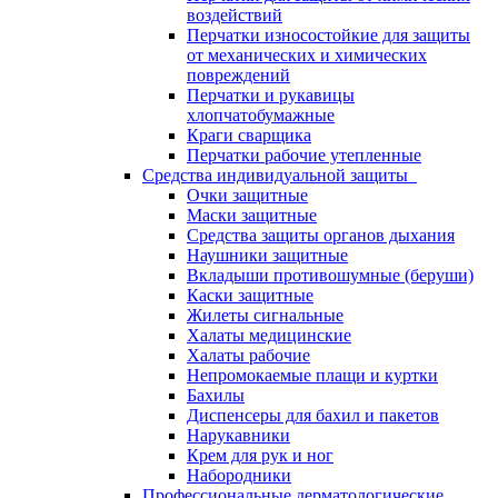
воздействий
Перчатки износостойкие для защиты
от механических и химических
повреждений
Перчатки и рукавицы
хлопчатобумажные
Краги сварщика
Перчатки рабочие утепленные
Средства индивидуальной защиты
Очки защитные
Маски защитные
Средства защиты органов дыхания
Наушники защитные
Вкладыши противошумные (беруши)
Каски защитные
Жилеты сигнальные
Халаты медицинские
Халаты рабочие
Непромокаемые плащи и куртки
Бахилы
Диспенсеры для бахил и пакетов
Нарукавники
Крем для рук и ног
Набородники
Профессиональные дерматологические