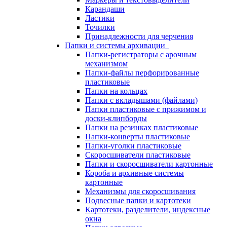
Карандаши
Ластики
Точилки
Принадлежности для черчения
Папки и системы архивации
Папки-регистраторы с арочным
механизмом
Папки-файлы перфорированные
пластиковые
Папки на кольцах
Папки с вкладышами (файлами)
Папки пластиковые с прижимом и
доски-клипборды
Папки на резинках пластиковые
Папки-конверты пластиковые
Папки-уголки пластиковые
Скоросшиватели пластиковые
Папки и скоросшиватели картонные
Короба и архивные системы
картонные
Механизмы для скоросшивания
Подвесные папки и картотеки
Картотеки, разделители, индексные
окна