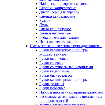
Наборы канцелярских мелочей
Скрепки канцелярские
Диспенсеры для скрепок
Кнопки канцелярские
Булавки
Лупы
Шило канцелярское
Звонки настольные
Губка и гель для пальцев
Иглы для чеков, заметок
Письменные и чертежные принадлежности
Ручки капиллярные и линеры
художественные
Ручки шариковые
Ручки гелевые
Ручки со стираемыми чернилами
Ручки подарочные
Ручки бизнес-класса
Ручки капиллярные и линеры
Ручки-роллеры
Ручки перьевые
Наборы письменных принадлежностей
Расходные материалы для письменных
принадлежностей
Маркеры и текстовыделители