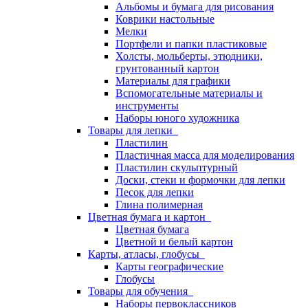
Альбомы и бумага для рисования
Коврики настольные
Мелки
Портфели и папки пластиковые
Холсты, мольберты, этюдники,
грунтованный картон
Материалы для графики
Вспомогательные материалы и
инструменты
Наборы юного художника
Товары для лепки
Пластилин
Пластичная масса для моделирования
Пластилин скульптурный
Доски, стеки и формочки для лепки
Песок для лепки
Глина полимерная
Цветная бумага и картон
Цветная бумага
Цветной и белый картон
Карты, атласы, глобусы
Карты географические
Глобусы
Товары для обучения
Наборы первоклассников