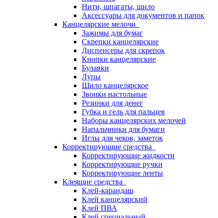
Нити, шпагаты, шило
Аксессуары для документов и папок
Канцелярские мелочи
Зажимы для бумаг
Скрепки канцелярские
Диспенсеры для скрепок
Кнопки канцелярские
Булавки
Лупы
Шило канцелярское
Звонки настольные
Резинки для денег
Губка и гель для пальцев
Наборы канцелярских мелочей
Напальчники для бумаги
Иглы для чеков, заметок
Корректирующие средства
Корректирующие жидкости
Корректирующие ручки
Корректирующие ленты
Клеящие средства
Клей-карандаш
Клей канцелярский
Клей ПВА
Клей специальный