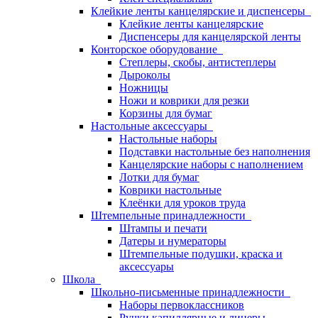
Клейкие ленты канцелярские и диспенсеры
Клейкие ленты канцелярские
Диспенсеры для канцелярской ленты
Конторское оборудование
Степлеры, скобы, антистеплеры
Дыроколы
Ножницы
Ножи и коврики для резки
Корзины для бумаг
Настольные аксессуары
Настольные наборы
Подставки настольные без наполнения
Канцелярские наборы с наполнением
Лотки для бумаг
Коврики настольные
Клеёнки для уроков труда
Штемпельные принадлежности
Штампы и печати
Датеры и нумераторы
Штемпельные подушки, краска и
аксессуары
Школа
Школьно-письменные принадлежности
Наборы первоклассников
Ручки капиллярные и линеры