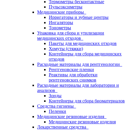
Термометры бесконтактные
Пульсоксиметры
Медицинские приборы
Ирригаторы и зубные центры
Ингаляторы
Тонометры
Упаковка для сбора и утилизации
медицинских отходов
Пакеты для медицинских отходов
Хомуты (стяжки)
Контейнеры для сбора медицинских
отходов
Расходные материалы для рентгенологии
Рентгеновские пленки
Реактивы для обработки
рентгеновских снимков
Расходные материалы для лаборатории и
анализов
Зонды
Контейнеры для сбора биоматериалов
Средства гигиены
Пеленки
Медицинские резиновые изделия
Медицинские резиновые изделия
Лекарственные средства