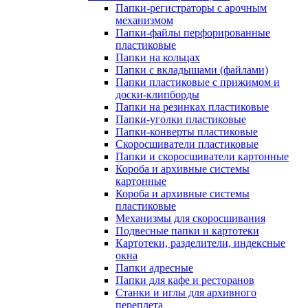
Папки-регистраторы с арочным
механизмом
Папки-файлы перфорированные
пластиковые
Папки на кольцах
Папки с вкладышами (файлами)
Папки пластиковые с прижимом и
доски-клипборды
Папки на резинках пластиковые
Папки-уголки пластиковые
Папки-конверты пластиковые
Скоросшиватели пластиковые
Папки и скоросшиватели картонные
Короба и архивные системы
картонные
Короба и архивные системы
пластиковые
Механизмы для скоросшивания
Подвесные папки и картотеки
Картотеки, разделители, индексные
окна
Папки адресные
Папки для кафе и ресторанов
Станки и иглы для архивного
переплета