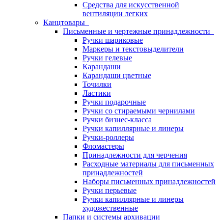
Средства для искусственной
вентиляции легких
Канцтовары
Письменные и чертежные принадлежности
Ручки шариковые
Маркеры и текстовыделители
Ручки гелевые
Карандаши
Карандаши цветные
Точилки
Ластики
Ручки подарочные
Ручки со стираемыми чернилами
Ручки бизнес-класса
Ручки капиллярные и линеры
Ручки-роллеры
Фломастеры
Принадлежности для черчения
Расходные материалы для письменных
принадлежностей
Наборы письменных принадлежностей
Ручки перьевые
Ручки капиллярные и линеры
художественные
Папки и системы архивации