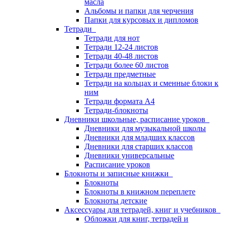
масла
Альбомы и папки для черчения
Папки для курсовых и дипломов
Тетради
Тетради для нот
Тетради 12-24 листов
Тетради 40-48 листов
Тетради более 60 листов
Тетради предметные
Тетради на кольцах и сменные блоки к
ним
Тетради формата А4
Тетради-блокноты
Дневники школьные, расписание уроков
Дневники для музыкальной школы
Дневники для младших классов
Дневники для старших классов
Дневники универсальные
Расписание уроков
Блокноты и записные книжки
Блокноты
Блокноты в книжном переплете
Блокноты детские
Аксессуары для тетрадей, книг и учебников
Обложки для книг, тетрадей и