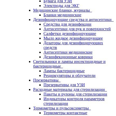
Бумага для УЗИ
Электроды для ЭКГ
Медицинские бланки, журналы
Бланки медицинские
Дезинфицирующие средства и антисептики
Средства для дезинфекции
Антисептики для рук и поверхностей
Салфетки дезинфицирующие
Мыло жидкое дезинфицирующее
Дозаторы для дезинфицирующих
средств
Антисептики медицинские
Дезинфекционные коврики
Светильники и лампы инсектицидные и
бактерицидные
Лампы бактерицидные
Рециркуляторы и облучатели
Презервативы
Презервативы для УЗИ
Расходные материалы для стерилизации
Пакеты и рулоны для стерилизации
Индикаторы контроля параметров
стерилизации
Термометры и пульсоксиметры
Термометры контактные