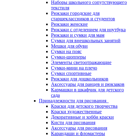
Наборы школьного сопутствующего
текстиля
Рюкзаки городские для
старшеклассников и студентов
Рюкзаки женские
Рюкзаки с отделением для ноутбука
Рюкзаки и сумки для мам
Сумки для внешкольных занятий
Мешки для обуви
Сумки на пояс
Сумки-шопперы
Элементы светоотражающие
Сумки-мини на плечо
Сумки спортивные
Рюкзаки для дошкольников
Аксессуары для ранцев и рюкзаков
Кармашки в шкафчик для детского
сада
Принадлежности для рисования
Краски для детского творчества
Краски художественные
Декоративные и хобби краски
Кисти для рисования
Аксессуары для рисования
Карандаши и фломастеры