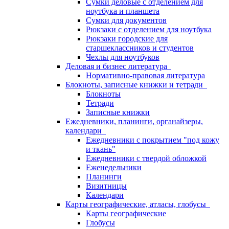
Сумки деловые с отделением для
ноутбука и планшета
Сумки для документов
Рюкзаки с отделением для ноутбука
Рюкзаки городские для
старшеклассников и студентов
Чехлы для ноутбуков
Деловая и бизнес литература
Нормативно-правовая литература
Блокноты, записные книжки и тетради
Блокноты
Тетради
Записные книжки
Ежедневники, планинги, органайзеры,
календари
Ежедневники с покрытием "под кожу
и ткань"
Ежедневники с твердой обложкой
Еженедельники
Планинги
Визитницы
Календари
Карты географические, атласы, глобусы
Карты географические
Глобусы