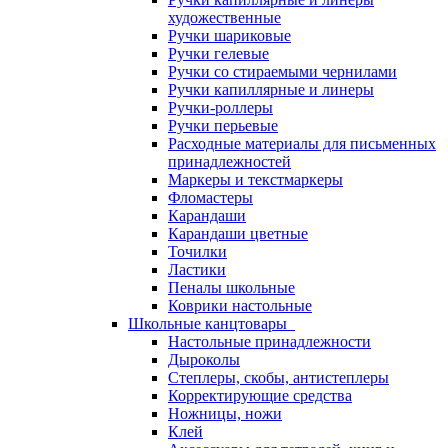
художественные
Ручки шариковые
Ручки гелевые
Ручки со стираемыми чернилами
Ручки капиллярные и линеры
Ручки-роллеры
Ручки перьевые
Расходные материалы для письменных
принадлежностей
Маркеры и текстмаркеры
Фломастеры
Карандаши
Карандаши цветные
Точилки
Ластики
Пеналы школьные
Коврики настольные
Школьные канцтовары
Настольные принадлежности
Дыроколы
Степлеры, скобы, антистеплеры
Корректирующие средства
Ножницы, ножи
Клей