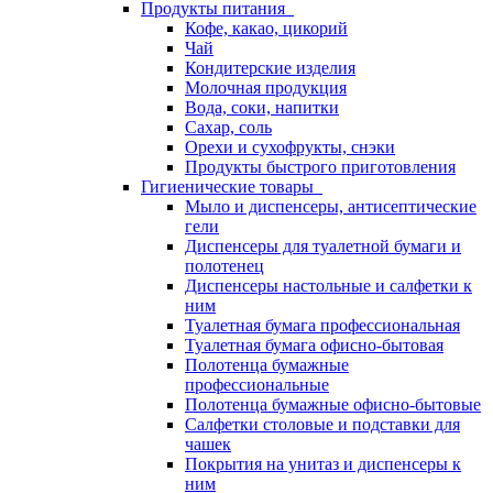
Продукты питания
Кофе, какао, цикорий
Чай
Кондитерские изделия
Молочная продукция
Вода, соки, напитки
Сахар, соль
Орехи и сухофрукты, снэки
Продукты быстрого приготовления
Гигиенические товары
Мыло и диспенсеры, антисептические
гели
Диспенсеры для туалетной бумаги и
полотенец
Диспенсеры настольные и салфетки к
ним
Туалетная бумага профессиональная
Туалетная бумага офисно-бытовая
Полотенца бумажные
профессиональные
Полотенца бумажные офисно-бытовые
Салфетки столовые и подставки для
чашек
Покрытия на унитаз и диспенсеры к
ним