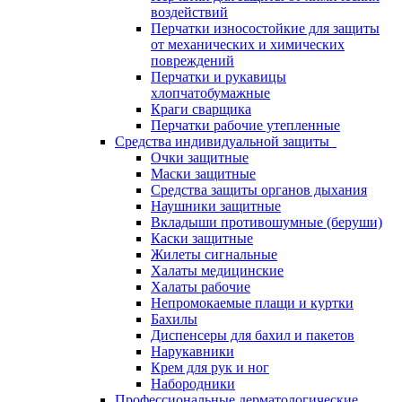
воздействий
Перчатки износостойкие для защиты
от механических и химических
повреждений
Перчатки и рукавицы
хлопчатобумажные
Краги сварщика
Перчатки рабочие утепленные
Средства индивидуальной защиты
Очки защитные
Маски защитные
Средства защиты органов дыхания
Наушники защитные
Вкладыши противошумные (беруши)
Каски защитные
Жилеты сигнальные
Халаты медицинские
Халаты рабочие
Непромокаемые плащи и куртки
Бахилы
Диспенсеры для бахил и пакетов
Нарукавники
Крем для рук и ног
Набородники
Профессиональные дерматологические