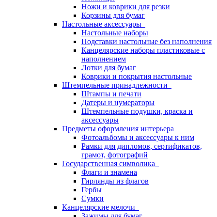
Ножи и коврики для резки
Корзины для бумаг
Настольные аксессуары
Настольные наборы
Подставки настольные без наполнения
Канцелярские наборы пластиковые с
наполнением
Лотки для бумаг
Коврики и покрытия настольные
Штемпельные принадлежности
Штампы и печати
Датеры и нумераторы
Штемпельные подушки, краска и
аксессуары
Предметы оформления интерьера
Фотоальбомы и аксессуары к ним
Рамки для дипломов, сертификатов,
грамот, фотографий
Государственная символика
Флаги и знамена
Гирлянды из флагов
Гербы
Сумки
Канцелярские мелочи
Зажимы для бумаг