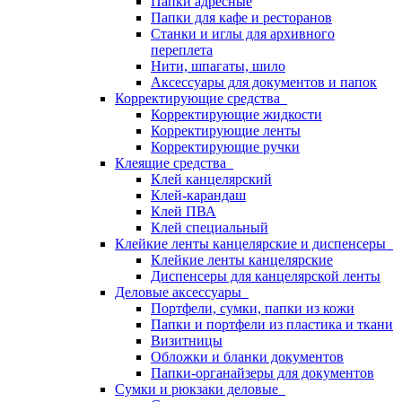
Папки адресные
Папки для кафе и ресторанов
Станки и иглы для архивного
переплета
Нити, шпагаты, шило
Аксессуары для документов и папок
Корректирующие средства
Корректирующие жидкости
Корректирующие ленты
Корректирующие ручки
Клеящие средства
Клей канцелярский
Клей-карандаш
Клей ПВА
Клей специальный
Клейкие ленты канцелярские и диспенсеры
Клейкие ленты канцелярские
Диспенсеры для канцелярской ленты
Деловые аксессуары
Портфели, сумки, папки из кожи
Папки и портфели из пластика и ткани
Визитницы
Обложки и бланки документов
Папки-органайзеры для документов
Сумки и рюкзаки деловые