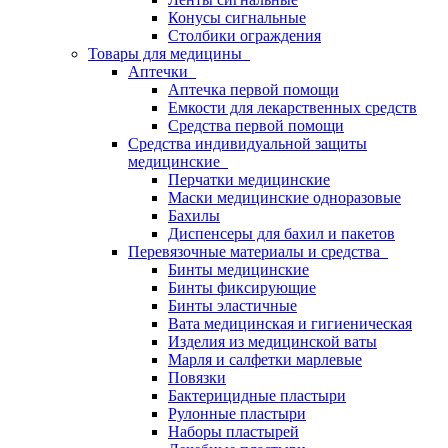
Конусы сигнальные
Столбики ограждения
Товары для медицины
Аптечки
Аптечка первой помощи
Емкости для лекарственных средств
Средства первой помощи
Средства индивидуальной защиты
медицинские
Перчатки медицинские
Маски медицинские одноразовые
Бахилы
Диспенсеры для бахил и пакетов
Перевязочные материалы и средства
Бинты медицинские
Бинты фиксирующие
Бинты эластичные
Вата медицинская и гигиеническая
Изделия из медицинской ваты
Марля и салфетки марлевые
Повязки
Бактерицидные пластыри
Рулонные пластыри
Наборы пластырей