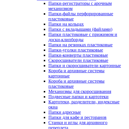
Папки-регистраторы с арочным
механизмом
Папки-файлы перфорированные
пластиковые
Папки на кольцах
Папки с вкладышами (файлами)
Папки пластиковые с прижимом и
доски-клипборды
Папки на резинках пластиковые
Папки-уголки пластиковые
Папки-конверты пластиковые
Скоросшиватели пластиковые
Папки и скоросшиватели картонные
Короба и архивные системы
картонные
Короба и архивные системы
пластиковые
Механизмы для скоросшивания
Подвесные папки и картотеки
Картотеки, разделители, индексные
окна
Папки адресные
Папки для кафе и ресторанов
Станки и иглы для архивного
переплета