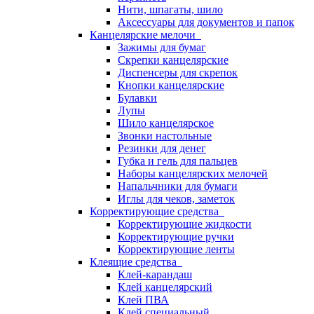
Нити, шпагаты, шило
Аксессуары для документов и папок
Канцелярские мелочи
Зажимы для бумаг
Скрепки канцелярские
Диспенсеры для скрепок
Кнопки канцелярские
Булавки
Лупы
Шило канцелярское
Звонки настольные
Резинки для денег
Губка и гель для пальцев
Наборы канцелярских мелочей
Напальчники для бумаги
Иглы для чеков, заметок
Корректирующие средства
Корректирующие жидкости
Корректирующие ручки
Корректирующие ленты
Клеящие средства
Клей-карандаш
Клей канцелярский
Клей ПВА
Клей специальный