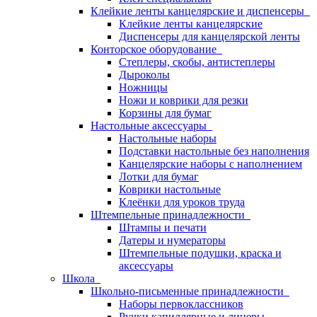
Клейкие ленты канцелярские и диспенсеры
Клейкие ленты канцелярские
Диспенсеры для канцелярской ленты
Конторское оборудование
Степлеры, скобы, антистеплеры
Дыроколы
Ножницы
Ножи и коврики для резки
Корзины для бумаг
Настольные аксессуары
Настольные наборы
Подставки настольные без наполнения
Канцелярские наборы с наполнением
Лотки для бумаг
Коврики настольные
Клеёнки для уроков труда
Штемпельные принадлежности
Штампы и печати
Датеры и нумераторы
Штемпельные подушки, краска и
аксессуары
Школа
Школьно-письменные принадлежности
Наборы первоклассников
Ручки капиллярные и линеры