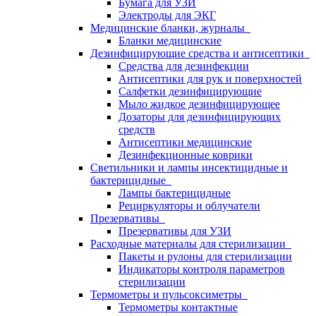
Бумага для УЗИ
Электроды для ЭКГ
Медицинские бланки, журналы
Бланки медицинские
Дезинфицирующие средства и антисептики
Средства для дезинфекции
Антисептики для рук и поверхностей
Салфетки дезинфицирующие
Мыло жидкое дезинфицирующее
Дозаторы для дезинфицирующих
средств
Антисептики медицинские
Дезинфекционные коврики
Светильники и лампы инсектицидные и
бактерицидные
Лампы бактерицидные
Рециркуляторы и облучатели
Презервативы
Презервативы для УЗИ
Расходные материалы для стерилизации
Пакеты и рулоны для стерилизации
Индикаторы контроля параметров
стерилизации
Термометры и пульсоксиметры
Термометры контактные