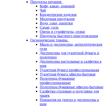
Продукты питания
Кофе, какао, цикорий
Чай
Кондитерские изделия
Молочная продукция
Вода, соки, напитки
Сахар, соль
Орехи и сухофрукты, снэки
Продукты быстрого приготовления
Гигиенические товары
Мыло и диспенсеры, антисептические
гели
Диспенсеры для туалетной бумаги и
полотенец
Диспенсеры настольные и салфетки к
ним
Туалетная бумага профессиональная
Туалетная бумага офисно-бытовая
Полотенца бумажные
профессиональные
Полотенца бумажные офисно-бытовые
Салфетки столовые и подставки для
чашек
Покрытия на унитаз и диспенсеры к
ним