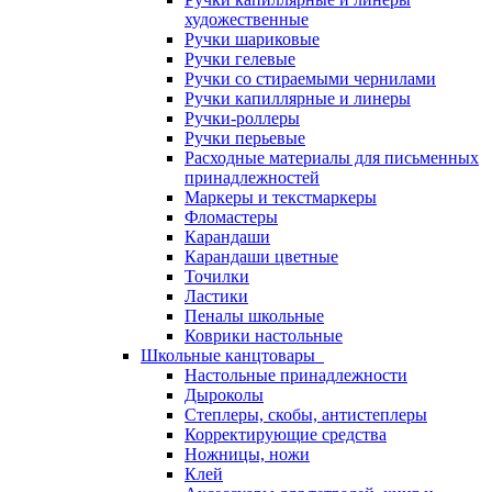
художественные
Ручки шариковые
Ручки гелевые
Ручки со стираемыми чернилами
Ручки капиллярные и линеры
Ручки-роллеры
Ручки перьевые
Расходные материалы для письменных
принадлежностей
Маркеры и текстмаркеры
Фломастеры
Карандаши
Карандаши цветные
Точилки
Ластики
Пеналы школьные
Коврики настольные
Школьные канцтовары
Настольные принадлежности
Дыроколы
Степлеры, скобы, антистеплеры
Корректирующие средства
Ножницы, ножи
Клей