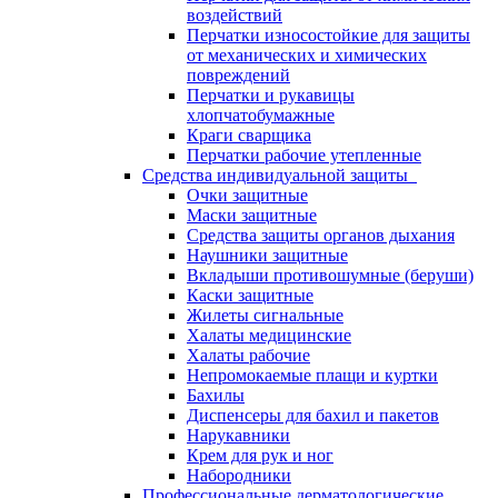
воздействий
Перчатки износостойкие для защиты
от механических и химических
повреждений
Перчатки и рукавицы
хлопчатобумажные
Краги сварщика
Перчатки рабочие утепленные
Средства индивидуальной защиты
Очки защитные
Маски защитные
Средства защиты органов дыхания
Наушники защитные
Вкладыши противошумные (беруши)
Каски защитные
Жилеты сигнальные
Халаты медицинские
Халаты рабочие
Непромокаемые плащи и куртки
Бахилы
Диспенсеры для бахил и пакетов
Нарукавники
Крем для рук и ног
Набородники
Профессиональные дерматологические