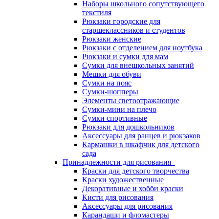
Наборы школьного сопутствующего
текстиля
Рюкзаки городские для
старшеклассников и студентов
Рюкзаки женские
Рюкзаки с отделением для ноутбука
Рюкзаки и сумки для мам
Сумки для внешкольных занятий
Мешки для обуви
Сумки на пояс
Сумки-шопперы
Элементы светоотражающие
Сумки-мини на плечо
Сумки спортивные
Рюкзаки для дошкольников
Аксессуары для ранцев и рюкзаков
Кармашки в шкафчик для детского
сада
Принадлежности для рисования
Краски для детского творчества
Краски художественные
Декоративные и хобби краски
Кисти для рисования
Аксессуары для рисования
Карандаши и фломастеры