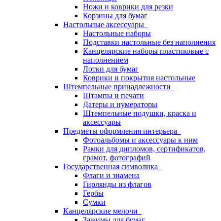
Ножи и коврики для резки
Корзины для бумаг
Настольные аксессуары
Настольные наборы
Подставки настольные без наполнения
Канцелярские наборы пластиковые с
наполнением
Лотки для бумаг
Коврики и покрытия настольные
Штемпельные принадлежности
Штампы и печати
Датеры и нумераторы
Штемпельные подушки, краска и
аксессуары
Предметы оформления интерьера
Фотоальбомы и аксессуары к ним
Рамки для дипломов, сертификатов,
грамот, фотографий
Государственная символика
Флаги и знамена
Гирлянды из флагов
Гербы
Сумки
Канцелярские мелочи
Зажимы для бумаг