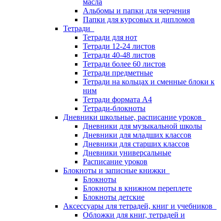
масла
Альбомы и папки для черчения
Папки для курсовых и дипломов
Тетради
Тетради для нот
Тетради 12-24 листов
Тетради 40-48 листов
Тетради более 60 листов
Тетради предметные
Тетради на кольцах и сменные блоки к
ним
Тетради формата А4
Тетради-блокноты
Дневники школьные, расписание уроков
Дневники для музыкальной школы
Дневники для младших классов
Дневники для старших классов
Дневники универсальные
Расписание уроков
Блокноты и записные книжки
Блокноты
Блокноты в книжном переплете
Блокноты детские
Аксессуары для тетрадей, книг и учебников
Обложки для книг, тетрадей и