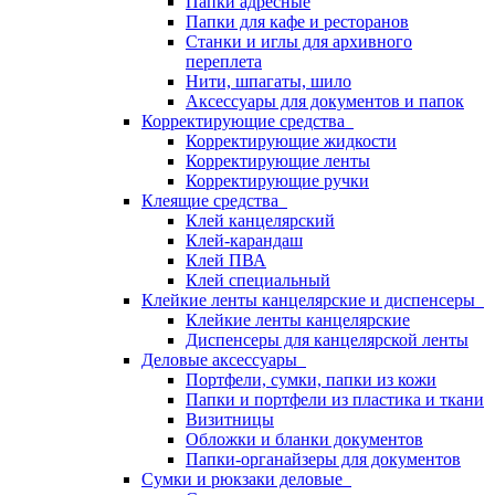
Папки адресные
Папки для кафе и ресторанов
Станки и иглы для архивного
переплета
Нити, шпагаты, шило
Аксессуары для документов и папок
Корректирующие средства
Корректирующие жидкости
Корректирующие ленты
Корректирующие ручки
Клеящие средства
Клей канцелярский
Клей-карандаш
Клей ПВА
Клей специальный
Клейкие ленты канцелярские и диспенсеры
Клейкие ленты канцелярские
Диспенсеры для канцелярской ленты
Деловые аксессуары
Портфели, сумки, папки из кожи
Папки и портфели из пластика и ткани
Визитницы
Обложки и бланки документов
Папки-органайзеры для документов
Сумки и рюкзаки деловые