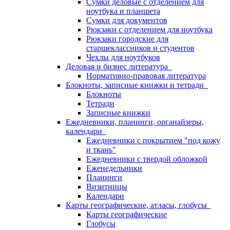
Сумки деловые с отделением для
ноутбука и планшета
Сумки для документов
Рюкзаки с отделением для ноутбука
Рюкзаки городские для
старшеклассников и студентов
Чехлы для ноутбуков
Деловая и бизнес литература
Нормативно-правовая литература
Блокноты, записные книжки и тетради
Блокноты
Тетради
Записные книжки
Ежедневники, планинги, органайзеры,
календари
Ежедневники с покрытием "под кожу
и ткань"
Ежедневники с твердой обложкой
Еженедельники
Планинги
Визитницы
Календари
Карты географические, атласы, глобусы
Карты географические
Глобусы