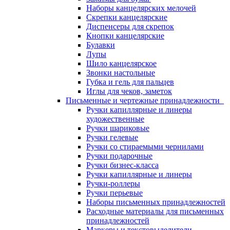
Наборы канцелярских мелочей
Скрепки канцелярские
Диспенсеры для скрепок
Кнопки канцелярские
Булавки
Лупы
Шило канцелярское
Звонки настольные
Губка и гель для пальцев
Иглы для чеков, заметок
Письменные и чертежные принадлежности
Ручки капиллярные и линеры
художественные
Ручки шариковые
Ручки гелевые
Ручки со стираемыми чернилами
Ручки подарочные
Ручки бизнес-класса
Ручки капиллярные и линеры
Ручки-роллеры
Ручки перьевые
Наборы письменных принадлежностей
Расходные материалы для письменных
принадлежностей
Маркеры и текстовыделители