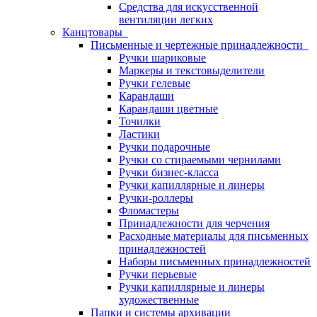
Средства для искусственной
вентиляции легких
Канцтовары
Письменные и чертежные принадлежности
Ручки шариковые
Маркеры и текстовыделители
Ручки гелевые
Карандаши
Карандаши цветные
Точилки
Ластики
Ручки подарочные
Ручки со стираемыми чернилами
Ручки бизнес-класса
Ручки капиллярные и линеры
Ручки-роллеры
Фломастеры
Принадлежности для черчения
Расходные материалы для письменных
принадлежностей
Наборы письменных принадлежностей
Ручки перьевые
Ручки капиллярные и линеры
художественные
Папки и системы архивации