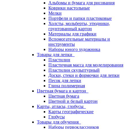
Альбомы и бумага для рисования
Коврики настольные
Мелки
Портфели и папки пластиковые
Холсты, мольберты, этюдники,
грунтованный картон
Материалы для графики
Вспомогательные материалы и
инструменты
Наборы юного художника
Товары для лепки
Пластилин
Пластичная масса для моделирования
Пластилин скульптурный
Доски, стеки и формочки для лепки
Песок для лепки
Глина полимерная
Цветная бумага и картон
Цветная бумага
Цветной и белый картон
Карты, атласы, глобусы
Карты географические
Глобусы
Товары для обучения
Наборы первоклассников