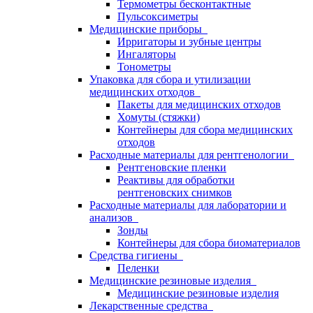
Термометры бесконтактные
Пульсоксиметры
Медицинские приборы
Ирригаторы и зубные центры
Ингаляторы
Тонометры
Упаковка для сбора и утилизации
медицинских отходов
Пакеты для медицинских отходов
Хомуты (стяжки)
Контейнеры для сбора медицинских
отходов
Расходные материалы для рентгенологии
Рентгеновские пленки
Реактивы для обработки
рентгеновских снимков
Расходные материалы для лаборатории и
анализов
Зонды
Контейнеры для сбора биоматериалов
Средства гигиены
Пеленки
Медицинские резиновые изделия
Медицинские резиновые изделия
Лекарственные средства