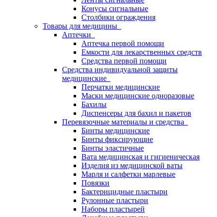
Конусы сигнальные
Столбики ограждения
Товары для медицины
Аптечки
Аптечка первой помощи
Емкости для лекарственных средств
Средства первой помощи
Средства индивидуальной защиты
медицинские
Перчатки медицинские
Маски медицинские одноразовые
Бахилы
Диспенсеры для бахил и пакетов
Перевязочные материалы и средства
Бинты медицинские
Бинты фиксирующие
Бинты эластичные
Вата медицинская и гигиеническая
Изделия из медицинской ваты
Марля и салфетки марлевые
Повязки
Бактерицидные пластыри
Рулонные пластыри
Наборы пластырей