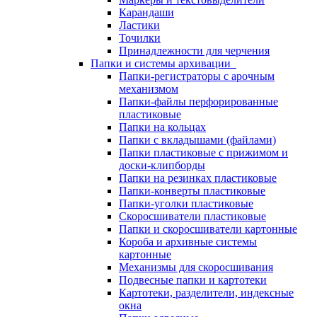
Карандаши
Ластики
Точилки
Принадлежности для черчения
Папки и системы архивации
Папки-регистраторы с арочным
механизмом
Папки-файлы перфорированные
пластиковые
Папки на кольцах
Папки с вкладышами (файлами)
Папки пластиковые с прижимом и
доски-клипборды
Папки на резинках пластиковые
Папки-конверты пластиковые
Папки-уголки пластиковые
Скоросшиватели пластиковые
Папки и скоросшиватели картонные
Короба и архивные системы
картонные
Механизмы для скоросшивания
Подвесные папки и картотеки
Картотеки, разделители, индексные
окна