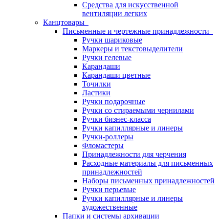
Средства для искусственной
вентиляции легких
Канцтовары
Письменные и чертежные принадлежности
Ручки шариковые
Маркеры и текстовыделители
Ручки гелевые
Карандаши
Карандаши цветные
Точилки
Ластики
Ручки подарочные
Ручки со стираемыми чернилами
Ручки бизнес-класса
Ручки капиллярные и линеры
Ручки-роллеры
Фломастеры
Принадлежности для черчения
Расходные материалы для письменных
принадлежностей
Наборы письменных принадлежностей
Ручки перьевые
Ручки капиллярные и линеры
художественные
Папки и системы архивации