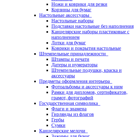
Ножи и коврики для резки
Корзины для бумаг
Настольные аксессуары
Настольные наборы
Подставки настольные без наполнения
Канцелярские наборы пластиковые с
наполнением
Лотки для бумаг
Коврики и покрытия настольные
Штемпельные принадлежности
Штампы и печати
Датеры и нумераторы
Штемпельные подушки, краска и
аксессуары
Предметы оформления интерьера
Фотоальбомы и аксессуары к ним
Рамки для дипломов, сертификатов,
грамот, фотографий
Государственная символика
Флаги и знамена
Гирлянды из флагов
Гербы
Сумки
Канцелярские мелочи
Зажимы для бумаг