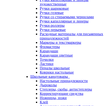
художественные
Ручки шариковые
Ручки гелевые
Ручки со стираемыми чернилами
Ручки капиллярные и линеры
Ручки-роллеры
Ручки перьевые
Расходные материалы для письменных
принадлежностей
Маркеры и текстмаркеры
Фломастеры
Карандаши
Карандаши цветные
Точилки
Ластики
Пеналы школьные
Коврики настольные
Школьные канцтовары
Настольные принадлежности
Дыроколы
Степлеры, скобы, антистеплеры
Корректирующие средства
Ножницы, ножи
Клей