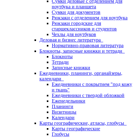
Сумки деловые с отделением для
ноутбука и планшета
Сумки для документов
Рюкзаки с отделением для ноутбука
Рюкзаки городские для
старшеклассников и студентов
Чехлы для ноутбуков
Деловая и бизнес литература
Нормативно-правовая литература
Блокноты, записные книжки и тетради
Блокноты
Тетради
Записные книжки
Ежедневники, планинги, органайзеры,
календари
Ежедневники с покрытием "под кожу
и ткань"
Ежедневники с твердой обложкой
Еженедельники
Планинги
Визитницы
Календари
Карты географические, атласы, глобусы
Карты географические
Глобусы