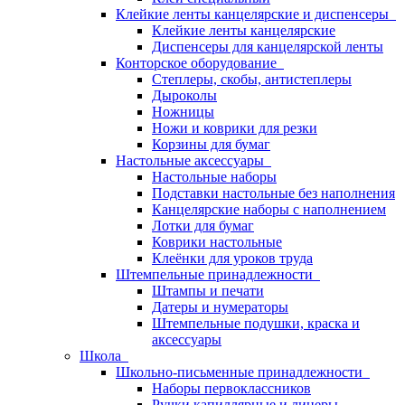
Клейкие ленты канцелярские и диспенсеры
Клейкие ленты канцелярские
Диспенсеры для канцелярской ленты
Конторское оборудование
Степлеры, скобы, антистеплеры
Дыроколы
Ножницы
Ножи и коврики для резки
Корзины для бумаг
Настольные аксессуары
Настольные наборы
Подставки настольные без наполнения
Канцелярские наборы с наполнением
Лотки для бумаг
Коврики настольные
Клеёнки для уроков труда
Штемпельные принадлежности
Штампы и печати
Датеры и нумераторы
Штемпельные подушки, краска и
аксессуары
Школа
Школьно-письменные принадлежности
Наборы первоклассников
Ручки капиллярные и линеры