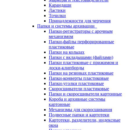
Карандаши
Ластики
Точилки
Принадлежности для черчения
Папки и системы архивации
Папки-регистраторы с арочным
механизмом
Папки-файлы перфорированные
пластиковые
Папки на кольцах
Папки с вкладышами (файлами)
Папки пластиковые с прижимом и
доски-клипборды
Папки на резинках пластиковые
Папки-конверты пластиковые
Папки-уголки пластиковые
Скоросшиватели пластиковые
Папки и скоросшиватели картонные
Короба и архивные системы
картонные
Механизмы для скоросшивания
Подвесные папки и картотеки
Картотеки, разделители, индексные
окна