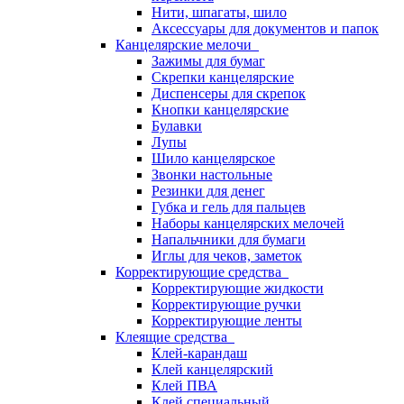
Нити, шпагаты, шило
Аксессуары для документов и папок
Канцелярские мелочи
Зажимы для бумаг
Скрепки канцелярские
Диспенсеры для скрепок
Кнопки канцелярские
Булавки
Лупы
Шило канцелярское
Звонки настольные
Резинки для денег
Губка и гель для пальцев
Наборы канцелярских мелочей
Напальчники для бумаги
Иглы для чеков, заметок
Корректирующие средства
Корректирующие жидкости
Корректирующие ручки
Корректирующие ленты
Клеящие средства
Клей-карандаш
Клей канцелярский
Клей ПВА
Клей специальный