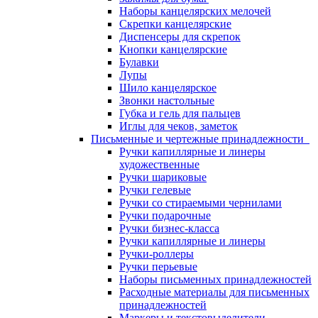
Наборы канцелярских мелочей
Скрепки канцелярские
Диспенсеры для скрепок
Кнопки канцелярские
Булавки
Лупы
Шило канцелярское
Звонки настольные
Губка и гель для пальцев
Иглы для чеков, заметок
Письменные и чертежные принадлежности
Ручки капиллярные и линеры
художественные
Ручки шариковые
Ручки гелевые
Ручки со стираемыми чернилами
Ручки подарочные
Ручки бизнес-класса
Ручки капиллярные и линеры
Ручки-роллеры
Ручки перьевые
Наборы письменных принадлежностей
Расходные материалы для письменных
принадлежностей
Маркеры и текстовыделители