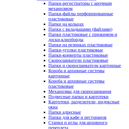
Папки-регистраторы с арочным
механизмом
Папки-файлы перфорированные
пластиковые
Папки на кольцах
Папки с вкладышами (файлами)
Папки пластиковые с прижимом и
доски-клипборды
Папки на резинках пластиковые
Папки-уголки пластиковые
Папки-конверты пластиковые
Скоросшиватели пластиковые
Папки и скоросшиватели картонные
Короба и архивные системы
картонные
Короба и архивные системы
пластиковые
Механизмы для скоросшивания
Подвесные папки и картотеки
Картотеки, разделители, индексные
окна
Папки адресные
Папки для кафе и ресторанов
Станки и иглы для архивного
переплета