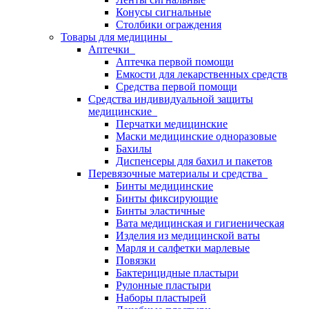
Конусы сигнальные
Столбики ограждения
Товары для медицины
Аптечки
Аптечка первой помощи
Емкости для лекарственных средств
Средства первой помощи
Средства индивидуальной защиты
медицинские
Перчатки медицинские
Маски медицинские одноразовые
Бахилы
Диспенсеры для бахил и пакетов
Перевязочные материалы и средства
Бинты медицинские
Бинты фиксирующие
Бинты эластичные
Вата медицинская и гигиеническая
Изделия из медицинской ваты
Марля и салфетки марлевые
Повязки
Бактерицидные пластыри
Рулонные пластыри
Наборы пластырей