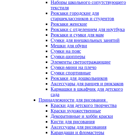
Наборы школьного сопутствующего
текстиля
Рюкзаки городские для
старшеклассников и студентов
Рюкзаки женские
Рюкзаки с отделением для ноутбука
Рюкзаки и сумки для мам
Сумки для внешкольных занятий
Мешки для обуви
Сумки на пояс
Сумки-шопперы
Элементы светоотражающие
Сумки-мини на плечо
Сумки спортивные
Рюкзаки для дошкольников
Аксессуары для ранцев и рюкзаков
Кармашки в шкафчик для детского
сада
Принадлежности для рисования
Краски для детского творчества
Краски художественные
Декоративные и хобби краски
Кисти для рисования
Аксессуары для рисования
Карандаши и фломастеры