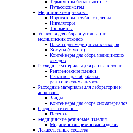
Термометры бесконтактные
Пульсоксиметры
Медицинские приборы
Ирригаторы и зубные центры
Ингаляторы
Тонометры
Упаковка для сбора и утилизации
медицинских отходов
Пакеты для медицинских отходов
Хомуты (стяжки)
Контейнеры для сбора медицинских
отходов
Расходные материалы для рентгенологии
Рентгеновские пленки
Реактивы для обработки
рентгеновских снимков
Расходные материалы для лаборатории и
анализов
Зонды
Контейнеры для сбора биоматериалов
Средства гигиены
Пеленки
Медицинские резиновые изделия
Медицинские резиновые изделия
Лекарственные средства