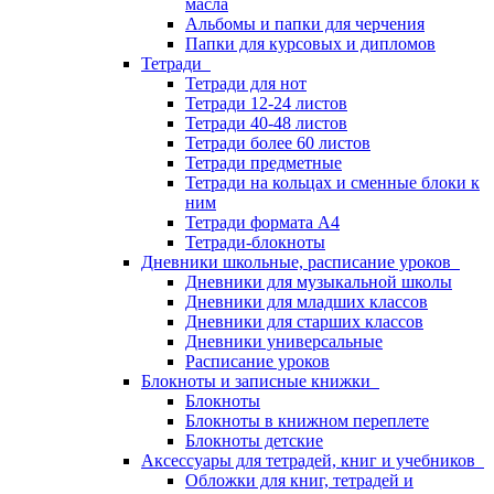
масла
Альбомы и папки для черчения
Папки для курсовых и дипломов
Тетради
Тетради для нот
Тетради 12-24 листов
Тетради 40-48 листов
Тетради более 60 листов
Тетради предметные
Тетради на кольцах и сменные блоки к
ним
Тетради формата А4
Тетради-блокноты
Дневники школьные, расписание уроков
Дневники для музыкальной школы
Дневники для младших классов
Дневники для старших классов
Дневники универсальные
Расписание уроков
Блокноты и записные книжки
Блокноты
Блокноты в книжном переплете
Блокноты детские
Аксессуары для тетрадей, книг и учебников
Обложки для книг, тетрадей и