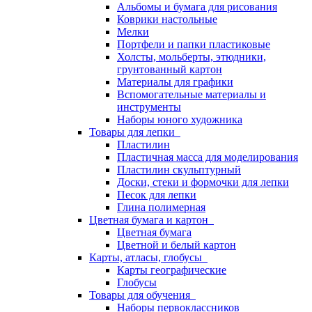
Альбомы и бумага для рисования
Коврики настольные
Мелки
Портфели и папки пластиковые
Холсты, мольберты, этюдники,
грунтованный картон
Материалы для графики
Вспомогательные материалы и
инструменты
Наборы юного художника
Товары для лепки
Пластилин
Пластичная масса для моделирования
Пластилин скульптурный
Доски, стеки и формочки для лепки
Песок для лепки
Глина полимерная
Цветная бумага и картон
Цветная бумага
Цветной и белый картон
Карты, атласы, глобусы
Карты географические
Глобусы
Товары для обучения
Наборы первоклассников