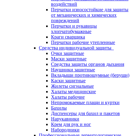
воздействий
Перчатки износостойкие для защиты
от механических и химических
повреждений
Перчатки и рукавицы
хлопчатобумажные
Краги сварщика
Перчатки рабочие утепленные
Средства индивидуальной защиты
Очки защитные
Маски защитные
Средства защиты органов дыхания
Наушники защитные
Вкладыши противошумные (беруши)
Каски защитные
Жилеты сигнальные
Халаты медицинские
Халаты рабочие
Непромокаемые плащи и куртки
Бахилы
Диспенсеры для бахил и пакетов
Нарукавники
Крем для рук и ног
Набородники
Профессиональные дерматологические