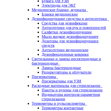
Бумага для УЗИ
Электроды для ЭКГ
Медицинские бланки, журналы
Бланки медицинские
Дезинфицирующие средства и антисептики
Средства для дезинфекции
Антисептики для рук и поверхностей
Салфетки дезинфицирующие
Мыло жидкое дезинфицирующее
Дозаторы для дезинфицирующих
средств
Антисептики медицинские
Дезинфекционные коврики
Светильники и лампы инсектицидные и
бактерицидные
Лампы бактерицидные
Рециркуляторы и облучатели
Презервативы
Презервативы для УЗИ
Расходные материалы для стерилизации
Пакеты и рулоны для стерилизации
Индикаторы контроля параметров
стерилизации
Термометры и пульсоксиметры
Термометры контактные