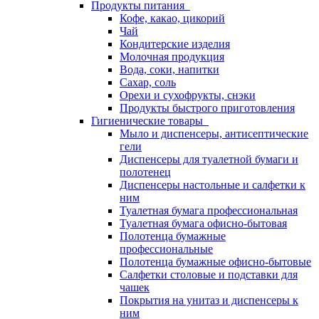
Продукты питания
Кофе, какао, цикорий
Чай
Кондитерские изделия
Молочная продукция
Вода, соки, напитки
Сахар, соль
Орехи и сухофрукты, снэки
Продукты быстрого приготовления
Гигиенические товары
Мыло и диспенсеры, антисептические
гели
Диспенсеры для туалетной бумаги и
полотенец
Диспенсеры настольные и салфетки к
ним
Туалетная бумага профессиональная
Туалетная бумага офисно-бытовая
Полотенца бумажные
профессиональные
Полотенца бумажные офисно-бытовые
Салфетки столовые и подставки для
чашек
Покрытия на унитаз и диспенсеры к
ним