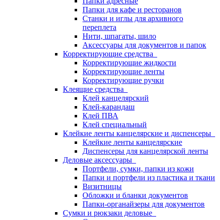
Папки адресные
Папки для кафе и ресторанов
Станки и иглы для архивного
переплета
Нити, шпагаты, шило
Аксессуары для документов и папок
Корректирующие средства
Корректирующие жидкости
Корректирующие ленты
Корректирующие ручки
Клеящие средства
Клей канцелярский
Клей-карандаш
Клей ПВА
Клей специальный
Клейкие ленты канцелярские и диспенсеры
Клейкие ленты канцелярские
Диспенсеры для канцелярской ленты
Деловые аксессуары
Портфели, сумки, папки из кожи
Папки и портфели из пластика и ткани
Визитницы
Обложки и бланки документов
Папки-органайзеры для документов
Сумки и рюкзаки деловые