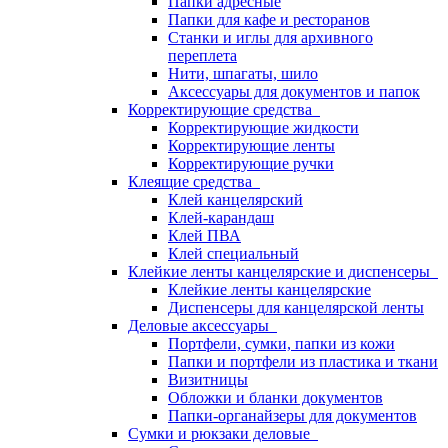
Папки адресные
Папки для кафе и ресторанов
Станки и иглы для архивного
переплета
Нити, шпагаты, шило
Аксессуары для документов и папок
Корректирующие средства
Корректирующие жидкости
Корректирующие ленты
Корректирующие ручки
Клеящие средства
Клей канцелярский
Клей-карандаш
Клей ПВА
Клей специальный
Клейкие ленты канцелярские и диспенсеры
Клейкие ленты канцелярские
Диспенсеры для канцелярской ленты
Деловые аксессуары
Портфели, сумки, папки из кожи
Папки и портфели из пластика и ткани
Визитницы
Обложки и бланки документов
Папки-органайзеры для документов
Сумки и рюкзаки деловые