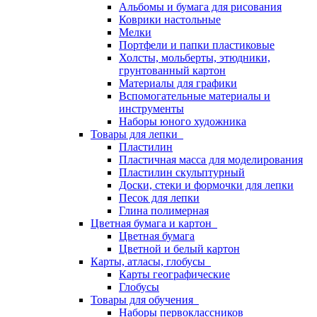
Альбомы и бумага для рисования
Коврики настольные
Мелки
Портфели и папки пластиковые
Холсты, мольберты, этюдники,
грунтованный картон
Материалы для графики
Вспомогательные материалы и
инструменты
Наборы юного художника
Товары для лепки
Пластилин
Пластичная масса для моделирования
Пластилин скульптурный
Доски, стеки и формочки для лепки
Песок для лепки
Глина полимерная
Цветная бумага и картон
Цветная бумага
Цветной и белый картон
Карты, атласы, глобусы
Карты географические
Глобусы
Товары для обучения
Наборы первоклассников