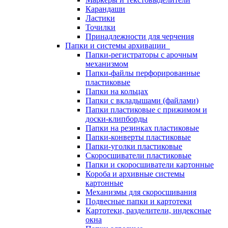
Карандаши
Ластики
Точилки
Принадлежности для черчения
Папки и системы архивации
Папки-регистраторы с арочным
механизмом
Папки-файлы перфорированные
пластиковые
Папки на кольцах
Папки с вкладышами (файлами)
Папки пластиковые с прижимом и
доски-клипборды
Папки на резинках пластиковые
Папки-конверты пластиковые
Папки-уголки пластиковые
Скоросшиватели пластиковые
Папки и скоросшиватели картонные
Короба и архивные системы
картонные
Механизмы для скоросшивания
Подвесные папки и картотеки
Картотеки, разделители, индексные
окна