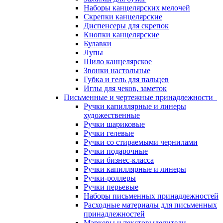
Наборы канцелярских мелочей
Скрепки канцелярские
Диспенсеры для скрепок
Кнопки канцелярские
Булавки
Лупы
Шило канцелярское
Звонки настольные
Губка и гель для пальцев
Иглы для чеков, заметок
Письменные и чертежные принадлежности
Ручки капиллярные и линеры
художественные
Ручки шариковые
Ручки гелевые
Ручки со стираемыми чернилами
Ручки подарочные
Ручки бизнес-класса
Ручки капиллярные и линеры
Ручки-роллеры
Ручки перьевые
Наборы письменных принадлежностей
Расходные материалы для письменных
принадлежностей
Маркеры и текстовыделители