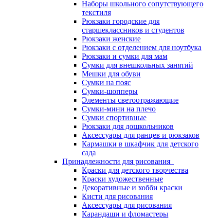
Наборы школьного сопутствующего
текстиля
Рюкзаки городские для
старшеклассников и студентов
Рюкзаки женские
Рюкзаки с отделением для ноутбука
Рюкзаки и сумки для мам
Сумки для внешкольных занятий
Мешки для обуви
Сумки на пояс
Сумки-шопперы
Элементы светоотражающие
Сумки-мини на плечо
Сумки спортивные
Рюкзаки для дошкольников
Аксессуары для ранцев и рюкзаков
Кармашки в шкафчик для детского
сада
Принадлежности для рисования
Краски для детского творчества
Краски художественные
Декоративные и хобби краски
Кисти для рисования
Аксессуары для рисования
Карандаши и фломастеры