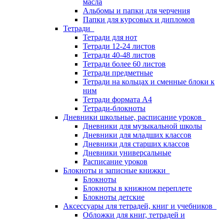
масла
Альбомы и папки для черчения
Папки для курсовых и дипломов
Тетради
Тетради для нот
Тетради 12-24 листов
Тетради 40-48 листов
Тетради более 60 листов
Тетради предметные
Тетради на кольцах и сменные блоки к
ним
Тетради формата А4
Тетради-блокноты
Дневники школьные, расписание уроков
Дневники для музыкальной школы
Дневники для младших классов
Дневники для старших классов
Дневники универсальные
Расписание уроков
Блокноты и записные книжки
Блокноты
Блокноты в книжном переплете
Блокноты детские
Аксессуары для тетрадей, книг и учебников
Обложки для книг, тетрадей и