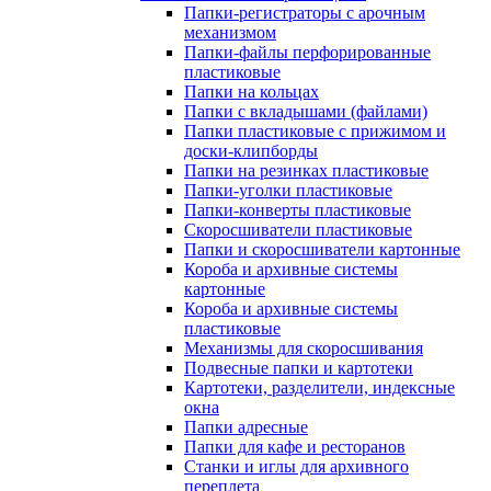
Папки-регистраторы с арочным
механизмом
Папки-файлы перфорированные
пластиковые
Папки на кольцах
Папки с вкладышами (файлами)
Папки пластиковые с прижимом и
доски-клипборды
Папки на резинках пластиковые
Папки-уголки пластиковые
Папки-конверты пластиковые
Скоросшиватели пластиковые
Папки и скоросшиватели картонные
Короба и архивные системы
картонные
Короба и архивные системы
пластиковые
Механизмы для скоросшивания
Подвесные папки и картотеки
Картотеки, разделители, индексные
окна
Папки адресные
Папки для кафе и ресторанов
Станки и иглы для архивного
переплета