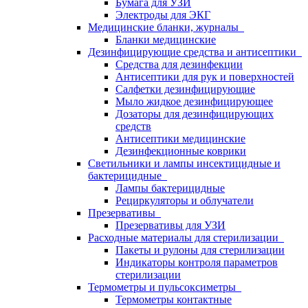
Бумага для УЗИ
Электроды для ЭКГ
Медицинские бланки, журналы
Бланки медицинские
Дезинфицирующие средства и антисептики
Средства для дезинфекции
Антисептики для рук и поверхностей
Салфетки дезинфицирующие
Мыло жидкое дезинфицирующее
Дозаторы для дезинфицирующих
средств
Антисептики медицинские
Дезинфекционные коврики
Светильники и лампы инсектицидные и
бактерицидные
Лампы бактерицидные
Рециркуляторы и облучатели
Презервативы
Презервативы для УЗИ
Расходные материалы для стерилизации
Пакеты и рулоны для стерилизации
Индикаторы контроля параметров
стерилизации
Термометры и пульсоксиметры
Термометры контактные