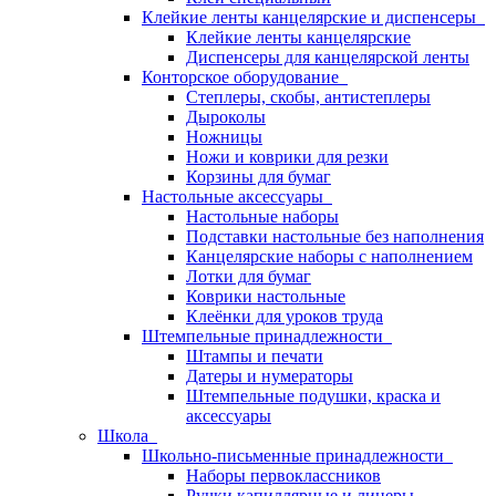
Клейкие ленты канцелярские и диспенсеры
Клейкие ленты канцелярские
Диспенсеры для канцелярской ленты
Конторское оборудование
Степлеры, скобы, антистеплеры
Дыроколы
Ножницы
Ножи и коврики для резки
Корзины для бумаг
Настольные аксессуары
Настольные наборы
Подставки настольные без наполнения
Канцелярские наборы с наполнением
Лотки для бумаг
Коврики настольные
Клеёнки для уроков труда
Штемпельные принадлежности
Штампы и печати
Датеры и нумераторы
Штемпельные подушки, краска и
аксессуары
Школа
Школьно-письменные принадлежности
Наборы первоклассников
Ручки капиллярные и линеры