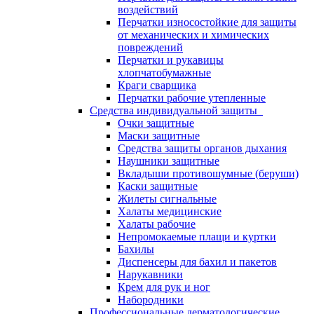
воздействий
Перчатки износостойкие для защиты
от механических и химических
повреждений
Перчатки и рукавицы
хлопчатобумажные
Краги сварщика
Перчатки рабочие утепленные
Средства индивидуальной защиты
Очки защитные
Маски защитные
Средства защиты органов дыхания
Наушники защитные
Вкладыши противошумные (беруши)
Каски защитные
Жилеты сигнальные
Халаты медицинские
Халаты рабочие
Непромокаемые плащи и куртки
Бахилы
Диспенсеры для бахил и пакетов
Нарукавники
Крем для рук и ног
Набородники
Профессиональные дерматологические