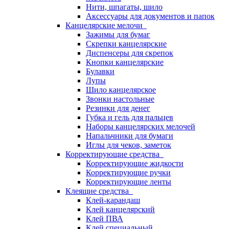
Нити, шпагаты, шило
Аксессуары для документов и папок
Канцелярские мелочи
Зажимы для бумаг
Скрепки канцелярские
Диспенсеры для скрепок
Кнопки канцелярские
Булавки
Лупы
Шило канцелярское
Звонки настольные
Резинки для денег
Губка и гель для пальцев
Наборы канцелярских мелочей
Напальчники для бумаги
Иглы для чеков, заметок
Корректирующие средства
Корректирующие жидкости
Корректирующие ручки
Корректирующие ленты
Клеящие средства
Клей-карандаш
Клей канцелярский
Клей ПВА
Клей специальный