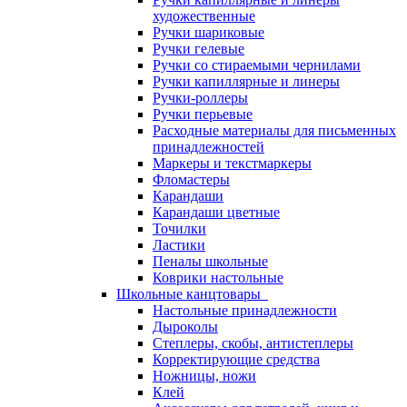
художественные
Ручки шариковые
Ручки гелевые
Ручки со стираемыми чернилами
Ручки капиллярные и линеры
Ручки-роллеры
Ручки перьевые
Расходные материалы для письменных
принадлежностей
Маркеры и текстмаркеры
Фломастеры
Карандаши
Карандаши цветные
Точилки
Ластики
Пеналы школьные
Коврики настольные
Школьные канцтовары
Настольные принадлежности
Дыроколы
Степлеры, скобы, антистеплеры
Корректирующие средства
Ножницы, ножи
Клей