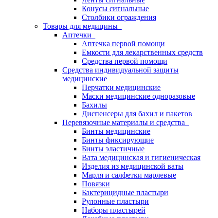
Конусы сигнальные
Столбики ограждения
Товары для медицины
Аптечки
Аптечка первой помощи
Емкости для лекарственных средств
Средства первой помощи
Средства индивидуальной защиты
медицинские
Перчатки медицинские
Маски медицинские одноразовые
Бахилы
Диспенсеры для бахил и пакетов
Перевязочные материалы и средства
Бинты медицинские
Бинты фиксирующие
Бинты эластичные
Вата медицинская и гигиеническая
Изделия из медицинской ваты
Марля и салфетки марлевые
Повязки
Бактерицидные пластыри
Рулонные пластыри
Наборы пластырей