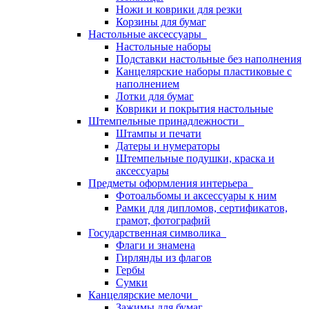
Ножи и коврики для резки
Корзины для бумаг
Настольные аксессуары
Настольные наборы
Подставки настольные без наполнения
Канцелярские наборы пластиковые с
наполнением
Лотки для бумаг
Коврики и покрытия настольные
Штемпельные принадлежности
Штампы и печати
Датеры и нумераторы
Штемпельные подушки, краска и
аксессуары
Предметы оформления интерьера
Фотоальбомы и аксессуары к ним
Рамки для дипломов, сертификатов,
грамот, фотографий
Государственная символика
Флаги и знамена
Гирлянды из флагов
Гербы
Сумки
Канцелярские мелочи
Зажимы для бумаг