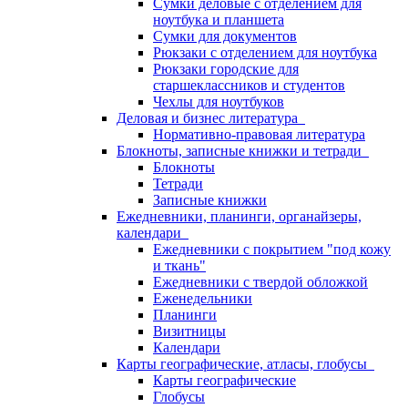
Сумки деловые с отделением для
ноутбука и планшета
Сумки для документов
Рюкзаки с отделением для ноутбука
Рюкзаки городские для
старшеклассников и студентов
Чехлы для ноутбуков
Деловая и бизнес литература
Нормативно-правовая литература
Блокноты, записные книжки и тетради
Блокноты
Тетради
Записные книжки
Ежедневники, планинги, органайзеры,
календари
Ежедневники с покрытием "под кожу
и ткань"
Ежедневники с твердой обложкой
Еженедельники
Планинги
Визитницы
Календари
Карты географические, атласы, глобусы
Карты географические
Глобусы