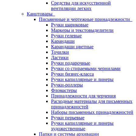
Средства для искусственной
вентиляции легких
Канцтовары
Письменные и чертежные принадлежности
Ручки шариковые
Маркеры и текстовыделители
Ручки гелевые
Карандаши
Карандаши цветные
Точилки
Ластики
Ручки подарочные
Ручки со стираемыми чернилами
Ручки бизнес-класса
Ручки капиллярные и линеры
Ручки-роллеры
Фломастеры
Принадлежности для черчения
Расходные материалы для письменных
принадлежностей
Наборы письменных принадлежностей
Ручки перьевые
Ручки капиллярные и линеры
художественные
Папки и системы архивации