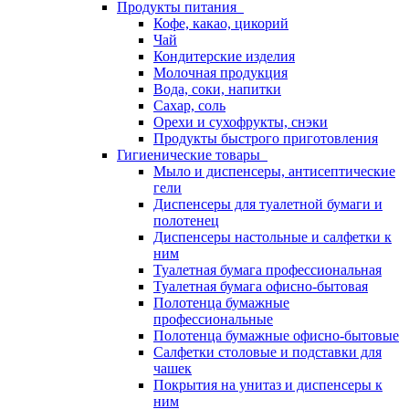
Продукты питания
Кофе, какао, цикорий
Чай
Кондитерские изделия
Молочная продукция
Вода, соки, напитки
Сахар, соль
Орехи и сухофрукты, снэки
Продукты быстрого приготовления
Гигиенические товары
Мыло и диспенсеры, антисептические
гели
Диспенсеры для туалетной бумаги и
полотенец
Диспенсеры настольные и салфетки к
ним
Туалетная бумага профессиональная
Туалетная бумага офисно-бытовая
Полотенца бумажные
профессиональные
Полотенца бумажные офисно-бытовые
Салфетки столовые и подставки для
чашек
Покрытия на унитаз и диспенсеры к
ним