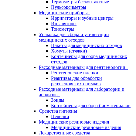
Термометры бесконтактные
Пульсоксиметры
Медицинские приборы
Ирригаторы и зубные центры
Ингаляторы
Тонометры
Упаковка для сбора и утилизации
медицинских отходов
Пакеты для медицинских отходов
Хомуты (стяжки)
Контейнеры для сбора медицинских
отходов
Расходные материалы для рентгенологии
Рентгеновские пленки
Реактивы для обработки
рентгеновских снимков
Расходные материалы для лаборатории и
анализов
Зонды
Контейнеры для сбора биоматериалов
Средства гигиены
Пеленки
Медицинские резиновые изделия
Медицинские резиновые изделия
Лекарственные средства