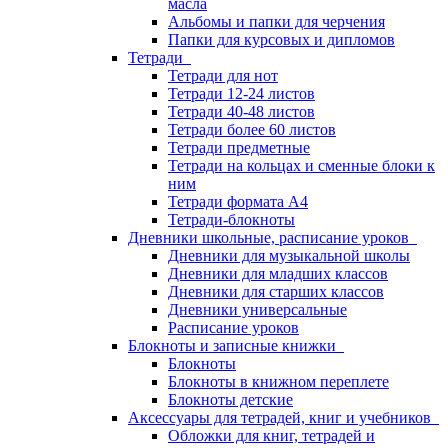
масла
Альбомы и папки для черчения
Папки для курсовых и дипломов
Тетради
Тетради для нот
Тетради 12-24 листов
Тетради 40-48 листов
Тетради более 60 листов
Тетради предметные
Тетради на кольцах и сменные блоки к
ним
Тетради формата А4
Тетради-блокноты
Дневники школьные, расписание уроков
Дневники для музыкальной школы
Дневники для младших классов
Дневники для старших классов
Дневники универсальные
Расписание уроков
Блокноты и записные книжки
Блокноты
Блокноты в книжном переплете
Блокноты детские
Аксессуары для тетрадей, книг и учебников
Обложки для книг, тетрадей и