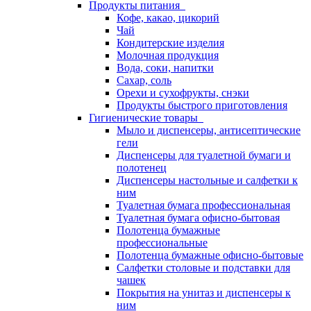
Продукты питания
Кофе, какао, цикорий
Чай
Кондитерские изделия
Молочная продукция
Вода, соки, напитки
Сахар, соль
Орехи и сухофрукты, снэки
Продукты быстрого приготовления
Гигиенические товары
Мыло и диспенсеры, антисептические
гели
Диспенсеры для туалетной бумаги и
полотенец
Диспенсеры настольные и салфетки к
ним
Туалетная бумага профессиональная
Туалетная бумага офисно-бытовая
Полотенца бумажные
профессиональные
Полотенца бумажные офисно-бытовые
Салфетки столовые и подставки для
чашек
Покрытия на унитаз и диспенсеры к
ним