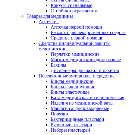
Конусы сигнальные
Столбики ограждения
Товары для медицины
Аптечки
Аптечка первой помощи
Емкости для лекарственных средств
Средства первой помощи
Средства индивидуальной защиты
медицинские
Перчатки медицинские
Маски медицинские одноразовые
Бахилы
Диспенсеры для бахил и пакетов
Перевязочные материалы и средства
Бинты медицинские
Бинты фиксирующие
Бинты эластичные
Вата медицинская и гигиеническая
Изделия из медицинской ваты
Марля и салфетки марлевые
Повязки
Бактерицидные пластыри
Рулонные пластыри
Наборы пластырей