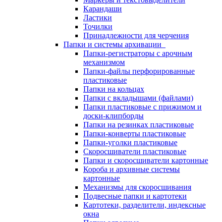
Карандаши
Ластики
Точилки
Принадлежности для черчения
Папки и системы архивации
Папки-регистраторы с арочным
механизмом
Папки-файлы перфорированные
пластиковые
Папки на кольцах
Папки с вкладышами (файлами)
Папки пластиковые с прижимом и
доски-клипборды
Папки на резинках пластиковые
Папки-конверты пластиковые
Папки-уголки пластиковые
Скоросшиватели пластиковые
Папки и скоросшиватели картонные
Короба и архивные системы
картонные
Механизмы для скоросшивания
Подвесные папки и картотеки
Картотеки, разделители, индексные
окна