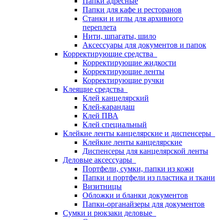
Папки адресные
Папки для кафе и ресторанов
Станки и иглы для архивного
переплета
Нити, шпагаты, шило
Аксессуары для документов и папок
Корректирующие средства
Корректирующие жидкости
Корректирующие ленты
Корректирующие ручки
Клеящие средства
Клей канцелярский
Клей-карандаш
Клей ПВА
Клей специальный
Клейкие ленты канцелярские и диспенсеры
Клейкие ленты канцелярские
Диспенсеры для канцелярской ленты
Деловые аксессуары
Портфели, сумки, папки из кожи
Папки и портфели из пластика и ткани
Визитницы
Обложки и бланки документов
Папки-органайзеры для документов
Сумки и рюкзаки деловые