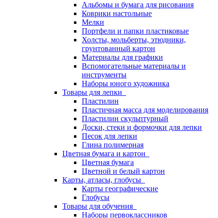
Альбомы и бумага для рисования
Коврики настольные
Мелки
Портфели и папки пластиковые
Холсты, мольберты, этюдники,
грунтованный картон
Материалы для графики
Вспомогательные материалы и
инструменты
Наборы юного художника
Товары для лепки
Пластилин
Пластичная масса для моделирования
Пластилин скульптурный
Доски, стеки и формочки для лепки
Песок для лепки
Глина полимерная
Цветная бумага и картон
Цветная бумага
Цветной и белый картон
Карты, атласы, глобусы
Карты географические
Глобусы
Товары для обучения
Наборы первоклассников