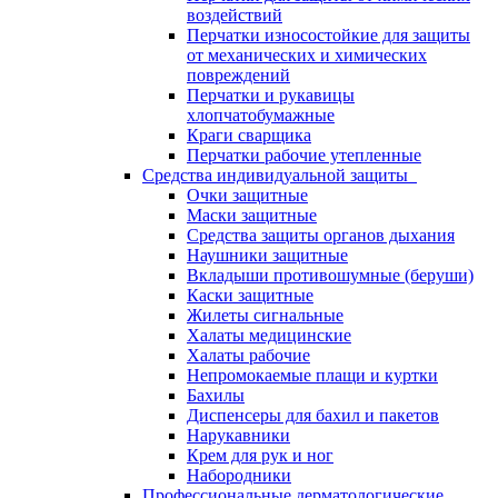
воздействий
Перчатки износостойкие для защиты
от механических и химических
повреждений
Перчатки и рукавицы
хлопчатобумажные
Краги сварщика
Перчатки рабочие утепленные
Средства индивидуальной защиты
Очки защитные
Маски защитные
Средства защиты органов дыхания
Наушники защитные
Вкладыши противошумные (беруши)
Каски защитные
Жилеты сигнальные
Халаты медицинские
Халаты рабочие
Непромокаемые плащи и куртки
Бахилы
Диспенсеры для бахил и пакетов
Нарукавники
Крем для рук и ног
Набородники
Профессиональные дерматологические