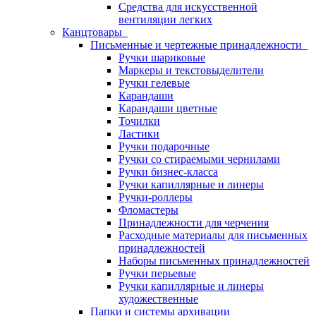
Средства для искусственной
вентиляции легких
Канцтовары
Письменные и чертежные принадлежности
Ручки шариковые
Маркеры и текстовыделители
Ручки гелевые
Карандаши
Карандаши цветные
Точилки
Ластики
Ручки подарочные
Ручки со стираемыми чернилами
Ручки бизнес-класса
Ручки капиллярные и линеры
Ручки-роллеры
Фломастеры
Принадлежности для черчения
Расходные материалы для письменных
принадлежностей
Наборы письменных принадлежностей
Ручки перьевые
Ручки капиллярные и линеры
художественные
Папки и системы архивации