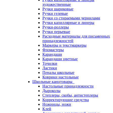
художественные
Ручки шариковые
Ручки гелевые
Ручки со стираемыми чернилами
Ручки капиллярные и линеры
Ручки-роллеры
Ручки перьевые
Расходные материалы для письменных
принадлежностей
Маркеры и текстмаркеры
Фломастеры
Карандаши
Карандаши цветные
Точилки
Ластики
Пеналы школьные
Коврики настольные
Школьные канцтовары
Настольные принадлежности
Дыроколы
Степлеры, скобы, антистеплеры
Корректирующие средства
Ножницы, ножи
Клей