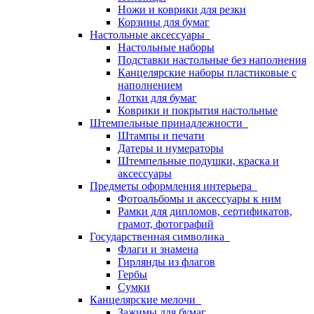
Ножи и коврики для резки
Корзины для бумаг
Настольные аксессуары
Настольные наборы
Подставки настольные без наполнения
Канцелярские наборы пластиковые с
наполнением
Лотки для бумаг
Коврики и покрытия настольные
Штемпельные принадлежности
Штампы и печати
Датеры и нумераторы
Штемпельные подушки, краска и
аксессуары
Предметы оформления интерьера
Фотоальбомы и аксессуары к ним
Рамки для дипломов, сертификатов,
грамот, фотографий
Государственная символика
Флаги и знамена
Гирлянды из флагов
Гербы
Сумки
Канцелярские мелочи
Зажимы для бумаг