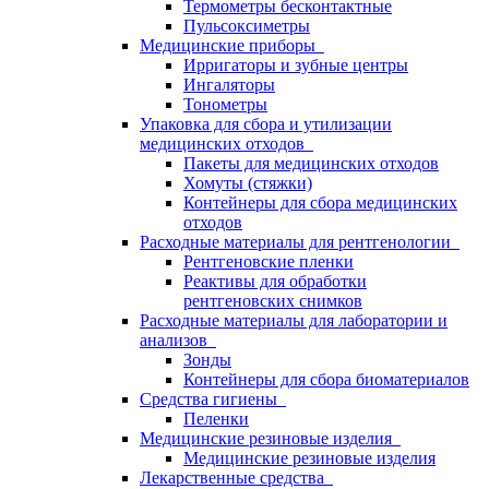
Термометры бесконтактные
Пульсоксиметры
Медицинские приборы
Ирригаторы и зубные центры
Ингаляторы
Тонометры
Упаковка для сбора и утилизации
медицинских отходов
Пакеты для медицинских отходов
Хомуты (стяжки)
Контейнеры для сбора медицинских
отходов
Расходные материалы для рентгенологии
Рентгеновские пленки
Реактивы для обработки
рентгеновских снимков
Расходные материалы для лаборатории и
анализов
Зонды
Контейнеры для сбора биоматериалов
Средства гигиены
Пеленки
Медицинские резиновые изделия
Медицинские резиновые изделия
Лекарственные средства