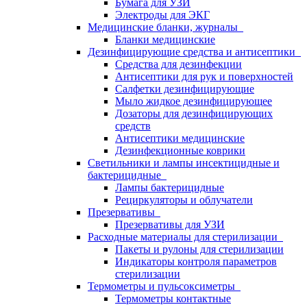
Бумага для УЗИ
Электроды для ЭКГ
Медицинские бланки, журналы
Бланки медицинские
Дезинфицирующие средства и антисептики
Средства для дезинфекции
Антисептики для рук и поверхностей
Салфетки дезинфицирующие
Мыло жидкое дезинфицирующее
Дозаторы для дезинфицирующих
средств
Антисептики медицинские
Дезинфекционные коврики
Светильники и лампы инсектицидные и
бактерицидные
Лампы бактерицидные
Рециркуляторы и облучатели
Презервативы
Презервативы для УЗИ
Расходные материалы для стерилизации
Пакеты и рулоны для стерилизации
Индикаторы контроля параметров
стерилизации
Термометры и пульсоксиметры
Термометры контактные