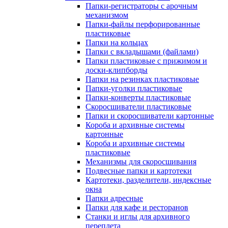
Папки-регистраторы с арочным
механизмом
Папки-файлы перфорированные
пластиковые
Папки на кольцах
Папки с вкладышами (файлами)
Папки пластиковые с прижимом и
доски-клипборды
Папки на резинках пластиковые
Папки-уголки пластиковые
Папки-конверты пластиковые
Скоросшиватели пластиковые
Папки и скоросшиватели картонные
Короба и архивные системы
картонные
Короба и архивные системы
пластиковые
Механизмы для скоросшивания
Подвесные папки и картотеки
Картотеки, разделители, индексные
окна
Папки адресные
Папки для кафе и ресторанов
Станки и иглы для архивного
переплета