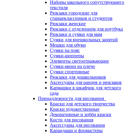
Наборы школьного сопутствующего
текстиля
Рюкзаки городские для
старшеклассников и студентов
Рюкзаки женские
Рюкзаки с отделением для ноутбука
Рюкзаки и сумки для мам
Сумки для внешкольных занятий
Мешки для обуви
Сумки на пояс
Сумки-шопперы
Элементы светоотражающие
Сумки-мини на плечо
Сумки спортивные
Рюкзаки для дошкольников
Аксессуары для ранцев и рюкзаков
Кармашки в шкафчик для детского
сада
Принадлежности для рисования
Краски для детского творчества
Краски художественные
Декоративные и хобби краски
Кисти для рисования
Аксессуары для рисования
Карандаши и фломастеры