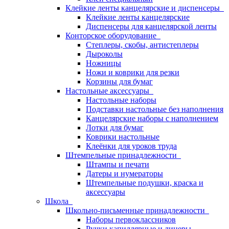
Клейкие ленты канцелярские и диспенсеры
Клейкие ленты канцелярские
Диспенсеры для канцелярской ленты
Конторское оборудование
Степлеры, скобы, антистеплеры
Дыроколы
Ножницы
Ножи и коврики для резки
Корзины для бумаг
Настольные аксессуары
Настольные наборы
Подставки настольные без наполнения
Канцелярские наборы с наполнением
Лотки для бумаг
Коврики настольные
Клеёнки для уроков труда
Штемпельные принадлежности
Штампы и печати
Датеры и нумераторы
Штемпельные подушки, краска и
аксессуары
Школа
Школьно-письменные принадлежности
Наборы первоклассников
Ручки капиллярные и линеры