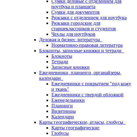
Сумки деловые с отделением для
ноутбука и планшета
Сумки для документов
Рюкзаки с отделением для ноутбука
Рюкзаки городские для
старшеклассников и студентов
Чехлы для ноутбуков
Деловая и бизнес литература
Нормативно-правовая литература
Блокноты, записные книжки и тетради
Блокноты
Тетради
Записные книжки
Ежедневники, планинги, органайзеры,
календари
Ежедневники с покрытием "под кожу
и ткань"
Ежедневники с твердой обложкой
Еженедельники
Планинги
Визитницы
Календари
Карты географические, атласы, глобусы
Карты географические
Глобусы