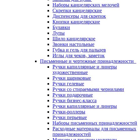
Наборы канцелярских мелочей
Скрепки канцелярские
Диспенсеры для скрепок
Кнопки канцелярские
Булавки
Лупы
Шило канцелярское
Звонки настольные
Губка и гель для пальцев
Иглы для чеков, заметок
Письменные и чертежные принадлежности
Ручки капиллярные и линеры
художественные
Ручки шариковые
Ручки гелевые
Ручки со стираемыми чернилами
Ручки подарочные
Ручки бизнес-класса
Ручки капиллярные и линеры
Ручки-роллеры
Ручки перьевые
Наборы письменных принадлежностей
Расходные материалы для письменных
принадлежностей
Маркеры и текстовыделители