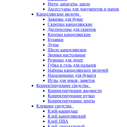
Нити, шпагаты, шило
Аксессуары для документов и папок
Канцелярские мелочи
Зажимы для бумаг
Скрепки канцелярские
Диспенсеры для скрепок
Кнопки канцелярские
Булавки
Лупы
Шило канцелярское
Звонки настольные
Резинки для денег
Губка и гель для пальцев
Наборы канцелярских мелочей
Напальчники для бумаги
Иглы для чеков, заметок
Корректирующие средства
Корректирующие жидкости
Корректирующие ручки
Корректирующие ленты
Клеящие средства
Клей-карандаш
Клей канцелярский
Клей ПВА
Клей специальный