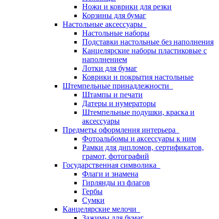
Ножи и коврики для резки
Корзины для бумаг
Настольные аксессуары
Настольные наборы
Подставки настольные без наполнения
Канцелярские наборы пластиковые с
наполнением
Лотки для бумаг
Коврики и покрытия настольные
Штемпельные принадлежности
Штампы и печати
Датеры и нумераторы
Штемпельные подушки, краска и
аксессуары
Предметы оформления интерьера
Фотоальбомы и аксессуары к ним
Рамки для дипломов, сертификатов,
грамот, фотографий
Государственная символика
Флаги и знамена
Гирлянды из флагов
Гербы
Сумки
Канцелярские мелочи
Зажимы для бумаг