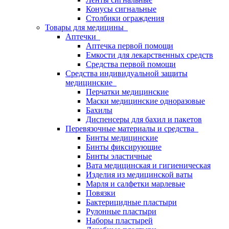
Конусы сигнальные
Столбики ограждения
Товары для медицины
Аптечки
Аптечка первой помощи
Емкости для лекарственных средств
Средства первой помощи
Средства индивидуальной защиты
медицинские
Перчатки медицинские
Маски медицинские одноразовые
Бахилы
Диспенсеры для бахил и пакетов
Перевязочные материалы и средства
Бинты медицинские
Бинты фиксирующие
Бинты эластичные
Вата медицинская и гигиеническая
Изделия из медицинской ваты
Марля и салфетки марлевые
Повязки
Бактерицидные пластыри
Рулонные пластыри
Наборы пластырей