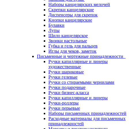
Наборы канцелярских мелочей
Скрепки канцелярские
Диспенсеры для скрепок
Кнопки канцелярские
Булавки
Лупы
Шило канцелярское
Звонки настольные
Губка и гель для пальцев
Иглы для чеков, заметок
Письменные и чертежные принадлежности
Ручки капиллярные и линеры
художественные
Ручки шариковые
Ручки гелевые
Ручки со стираемыми чернилами
Ручки подарочные
Ручки бизнес-класса
Ручки капиллярные и линеры
Ручки-роллеры
Ручки перьевые
Наборы письменных принадлежностей
Расходные материалы для письменных
принадлежностей
Маркеры и текстовыделители