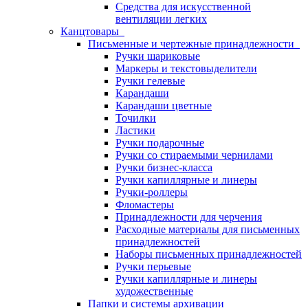
Средства для искусственной
вентиляции легких
Канцтовары
Письменные и чертежные принадлежности
Ручки шариковые
Маркеры и текстовыделители
Ручки гелевые
Карандаши
Карандаши цветные
Точилки
Ластики
Ручки подарочные
Ручки со стираемыми чернилами
Ручки бизнес-класса
Ручки капиллярные и линеры
Ручки-роллеры
Фломастеры
Принадлежности для черчения
Расходные материалы для письменных
принадлежностей
Наборы письменных принадлежностей
Ручки перьевые
Ручки капиллярные и линеры
художественные
Папки и системы архивации