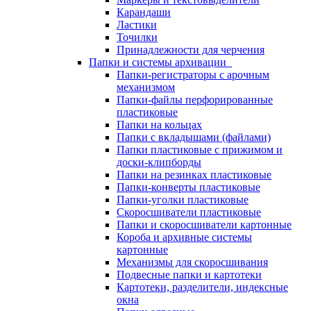
Карандаши
Ластики
Точилки
Принадлежности для черчения
Папки и системы архивации
Папки-регистраторы с арочным
механизмом
Папки-файлы перфорированные
пластиковые
Папки на кольцах
Папки с вкладышами (файлами)
Папки пластиковые с прижимом и
доски-клипборды
Папки на резинках пластиковые
Папки-конверты пластиковые
Папки-уголки пластиковые
Скоросшиватели пластиковые
Папки и скоросшиватели картонные
Короба и архивные системы
картонные
Механизмы для скоросшивания
Подвесные папки и картотеки
Картотеки, разделители, индексные
окна