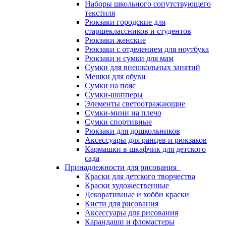
Наборы школьного сопутствующего
текстиля
Рюкзаки городские для
старшеклассников и студентов
Рюкзаки женские
Рюкзаки с отделением для ноутбука
Рюкзаки и сумки для мам
Сумки для внешкольных занятий
Мешки для обуви
Сумки на пояс
Сумки-шопперы
Элементы светоотражающие
Сумки-мини на плечо
Сумки спортивные
Рюкзаки для дошкольников
Аксессуары для ранцев и рюкзаков
Кармашки в шкафчик для детского
сада
Принадлежности для рисования
Краски для детского творчества
Краски художественные
Декоративные и хобби краски
Кисти для рисования
Аксессуары для рисования
Карандаши и фломастеры