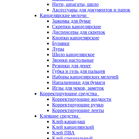
Нити, шпагаты, шило
Аксессуары для документов и папок
Канцелярские мелочи
Зажимы для бумаг
Скрепки канцелярские
Диспенсеры для скрепок
Кнопки канцелярские
Булавки
Лупы
Шило канцелярское
Звонки настольные
Резинки для денег
Губка и гель для пальцев
Наборы канцелярских мелочей
Напальчники для бумаги
Иглы для чеков, заметок
Корректирующие средства
Корректирующие жидкости
Корректирующие ручки
Корректирующие ленты
Клеящие средства
Клей-карандаш
Клей канцелярский
Клей ПВА
Клей специальный