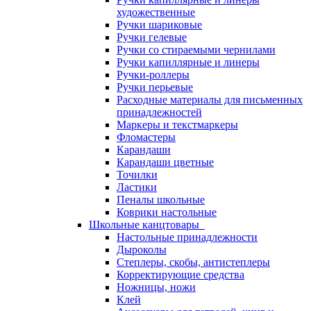
художественные
Ручки шариковые
Ручки гелевые
Ручки со стираемыми чернилами
Ручки капиллярные и линеры
Ручки-роллеры
Ручки перьевые
Расходные материалы для письменных
принадлежностей
Маркеры и текстмаркеры
Фломастеры
Карандаши
Карандаши цветные
Точилки
Ластики
Пеналы школьные
Коврики настольные
Школьные канцтовары
Настольные принадлежности
Дыроколы
Степлеры, скобы, антистеплеры
Корректирующие средства
Ножницы, ножи
Клей