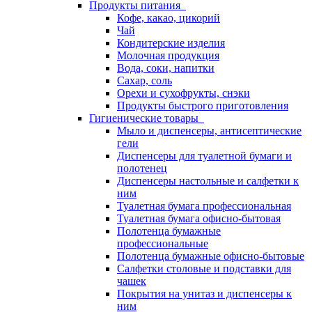
Продукты питания
Кофе, какао, цикорий
Чай
Кондитерские изделия
Молочная продукция
Вода, соки, напитки
Сахар, соль
Орехи и сухофрукты, снэки
Продукты быстрого приготовления
Гигиенические товары
Мыло и диспенсеры, антисептические
гели
Диспенсеры для туалетной бумаги и
полотенец
Диспенсеры настольные и салфетки к
ним
Туалетная бумага профессиональная
Туалетная бумага офисно-бытовая
Полотенца бумажные
профессиональные
Полотенца бумажные офисно-бытовые
Салфетки столовые и подставки для
чашек
Покрытия на унитаз и диспенсеры к
ним