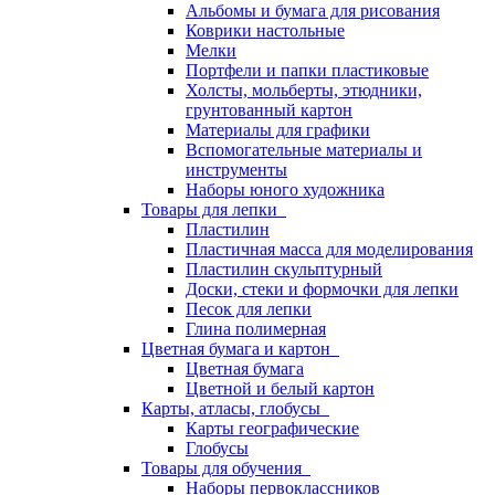
Альбомы и бумага для рисования
Коврики настольные
Мелки
Портфели и папки пластиковые
Холсты, мольберты, этюдники,
грунтованный картон
Материалы для графики
Вспомогательные материалы и
инструменты
Наборы юного художника
Товары для лепки
Пластилин
Пластичная масса для моделирования
Пластилин скульптурный
Доски, стеки и формочки для лепки
Песок для лепки
Глина полимерная
Цветная бумага и картон
Цветная бумага
Цветной и белый картон
Карты, атласы, глобусы
Карты географические
Глобусы
Товары для обучения
Наборы первоклассников