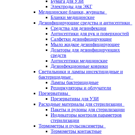
Бумага для УЗИ
Электроды для ЭКГ
Медицинские бланки, журналы
Бланки медицинские
Дезинфицирующие средства и антисептики
Средства для дезинфекции
Антисептики для рук и поверхностей
Салфетки дезинфицирующие
Мыло жидкое дезинфицирующее
Дозаторы для дезинфицирующих
средств
Антисептики медицинские
Дезинфекционные коврики
Светильники и лампы инсектицидные и
бактерицидные
Лампы бактерицидные
Рециркуляторы и облучатели
Презервативы
Презервативы для УЗИ
Расходные материалы для стерилизации
Пакеты и рулоны для стерилизации
Индикаторы контроля параметров
стерилизации
Термометры и пульсоксиметры
Термометры контактные