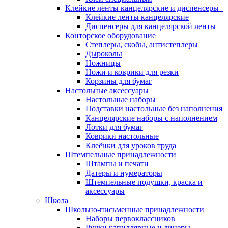
Клейкие ленты канцелярские и диспенсеры
Клейкие ленты канцелярские
Диспенсеры для канцелярской ленты
Конторское оборудование
Степлеры, скобы, антистеплеры
Дыроколы
Ножницы
Ножи и коврики для резки
Корзины для бумаг
Настольные аксессуары
Настольные наборы
Подставки настольные без наполнения
Канцелярские наборы с наполнением
Лотки для бумаг
Коврики настольные
Клеёнки для уроков труда
Штемпельные принадлежности
Штампы и печати
Датеры и нумераторы
Штемпельные подушки, краска и
аксессуары
Школа
Школьно-письменные принадлежности
Наборы первоклассников
Ручки капиллярные и линеры