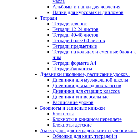
масла
Альбомы и папки для черчения
Папки для курсовых и дипломов
Тетради
Тетради для нот
Тетради 12-24 листов
Тетради 40-48 листов
Тетради более 60 листов
Тетради предметные
Тетради на кольцах и сменные блоки к
ним
Тетради формата А4
Тетради-блокноты
Дневники школьные, расписание уроков
Дневники для музыкальной школы
Дневники для младших классов
Дневники для старших классов
Дневники универсальные
Расписание уроков
Блокноты и записные книжки
Блокноты
Блокноты в книжном переплете
Блокноты детские
Аксессуары для тетрадей, книг и учебников
Обложки для книг, тетрадей и