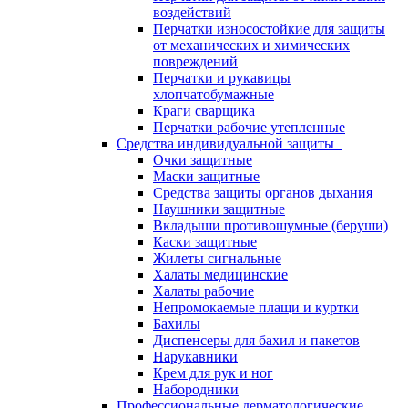
воздействий
Перчатки износостойкие для защиты
от механических и химических
повреждений
Перчатки и рукавицы
хлопчатобумажные
Краги сварщика
Перчатки рабочие утепленные
Средства индивидуальной защиты
Очки защитные
Маски защитные
Средства защиты органов дыхания
Наушники защитные
Вкладыши противошумные (беруши)
Каски защитные
Жилеты сигнальные
Халаты медицинские
Халаты рабочие
Непромокаемые плащи и куртки
Бахилы
Диспенсеры для бахил и пакетов
Нарукавники
Крем для рук и ног
Набородники
Профессиональные дерматологические