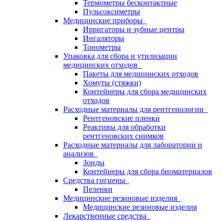
Термометры бесконтактные
Пульсоксиметры
Медицинские приборы
Ирригаторы и зубные центры
Ингаляторы
Тонометры
Упаковка для сбора и утилизации
медицинских отходов
Пакеты для медицинских отходов
Хомуты (стяжки)
Контейнеры для сбора медицинских
отходов
Расходные материалы для рентгенологии
Рентгеновские пленки
Реактивы для обработки
рентгеновских снимков
Расходные материалы для лаборатории и
анализов
Зонды
Контейнеры для сбора биоматериалов
Средства гигиены
Пеленки
Медицинские резиновые изделия
Медицинские резиновые изделия
Лекарственные средства