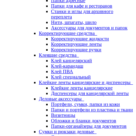
Папки адресные
Папки для кафе и ресторанов
Станки и иглы для архивного
переплета
Нити, шпагаты, шило
Аксессуары для документов и папок
Корректирующие средства
Корректирующие жидкости
Корректирующие ленты
Корректирующие ручки
Клеящие средства
Клей канцелярский
Клей-карандаш
Клей ПВА
Клей специальный
Клейкие ленты канцелярские и диспенсеры
Клейкие ленты канцелярские
Диспенсеры для канцелярской ленты
Деловые аксессуары
Портфели, сумки, папки из кожи
Папки и портфели из пластика и ткани
Визитницы
Обложки и бланки документов
Папки-органайзеры для документов
Сумки и рюкзаки деловые