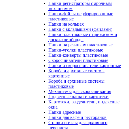
Папки-регистраторы с арочным
механизмом
Папки-файлы перфорированные
пластиковые
Папки на кольцах
Папки с вкладышами (файлами)
Папки пластиковые с прижимом и
доски-клипборды
Папки на резинках пластиковые
Папки-уголки пластиковые
Папки-конверты пластиковые
Скоросшиватели пластиковые
Папки и скоросшиватели картонные
Короба и архивные системы
картонные
Короба и архивные системы
пластиковые
Механизмы для скоросшивания
Подвесные папки и картотеки
Картотеки, разделители, индексные
окна
Папки адресные
Папки для кафе и ресторанов
Станки и иглы для архивного
переплета