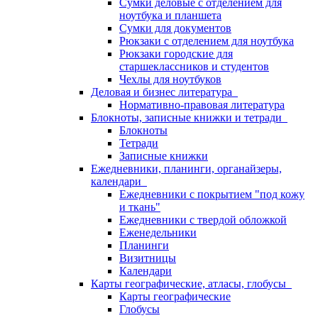
Сумки деловые с отделением для
ноутбука и планшета
Сумки для документов
Рюкзаки с отделением для ноутбука
Рюкзаки городские для
старшеклассников и студентов
Чехлы для ноутбуков
Деловая и бизнес литература
Нормативно-правовая литература
Блокноты, записные книжки и тетради
Блокноты
Тетради
Записные книжки
Ежедневники, планинги, органайзеры,
календари
Ежедневники с покрытием "под кожу
и ткань"
Ежедневники с твердой обложкой
Еженедельники
Планинги
Визитницы
Календари
Карты географические, атласы, глобусы
Карты географические
Глобусы