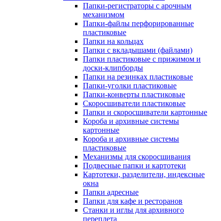
Папки-регистраторы с арочным
механизмом
Папки-файлы перфорированные
пластиковые
Папки на кольцах
Папки с вкладышами (файлами)
Папки пластиковые с прижимом и
доски-клипборды
Папки на резинках пластиковые
Папки-уголки пластиковые
Папки-конверты пластиковые
Скоросшиватели пластиковые
Папки и скоросшиватели картонные
Короба и архивные системы
картонные
Короба и архивные системы
пластиковые
Механизмы для скоросшивания
Подвесные папки и картотеки
Картотеки, разделители, индексные
окна
Папки адресные
Папки для кафе и ресторанов
Станки и иглы для архивного
переплета