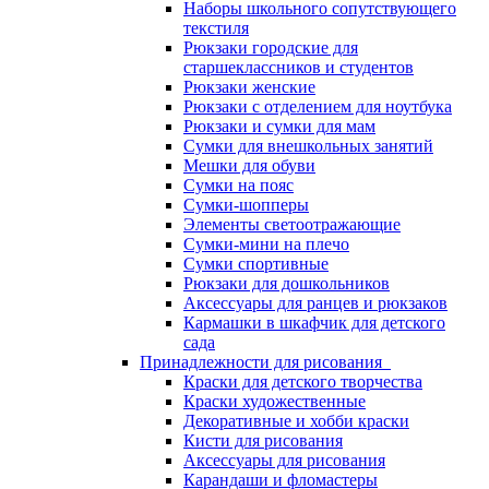
Наборы школьного сопутствующего
текстиля
Рюкзаки городские для
старшеклассников и студентов
Рюкзаки женские
Рюкзаки с отделением для ноутбука
Рюкзаки и сумки для мам
Сумки для внешкольных занятий
Мешки для обуви
Сумки на пояс
Сумки-шопперы
Элементы светоотражающие
Сумки-мини на плечо
Сумки спортивные
Рюкзаки для дошкольников
Аксессуары для ранцев и рюкзаков
Кармашки в шкафчик для детского
сада
Принадлежности для рисования
Краски для детского творчества
Краски художественные
Декоративные и хобби краски
Кисти для рисования
Аксессуары для рисования
Карандаши и фломастеры