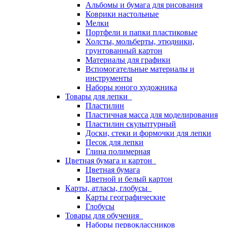
Альбомы и бумага для рисования
Коврики настольные
Мелки
Портфели и папки пластиковые
Холсты, мольберты, этюдники,
грунтованный картон
Материалы для графики
Вспомогательные материалы и
инструменты
Наборы юного художника
Товары для лепки
Пластилин
Пластичная масса для моделирования
Пластилин скульптурный
Доски, стеки и формочки для лепки
Песок для лепки
Глина полимерная
Цветная бумага и картон
Цветная бумага
Цветной и белый картон
Карты, атласы, глобусы
Карты географические
Глобусы
Товары для обучения
Наборы первоклассников