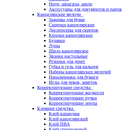
Нити, шпагаты, шило
Аксессуары для документов и папок
Канцелярские мелочи
Зажимы для бумаг
Скрепки канцелярские
Диспенсеры для скрепок
Кнопки канцелярские
Булавки
Лупы
Шило канцелярское
Звонки настольные
Резинки для денег
Губка и гель для пальцев
Наборы канцелярских мелочей
Напальчники для бумаги
Иглы для чеков, заметок
Корректирующие средства
Корректирующие жидкости
Корректирующие ручки
Корректирующие ленты
Клеящие средства
Клей-карандаш
Клей канцелярский
Клей ПВА
Клей специальный