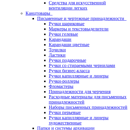
Средства для искусственной
вентиляции легких
Канцтовары
Письменные и чертежные принадлежности
Ручки шариковые
Маркеры и текстовыделители
Ручки гелевые
Карандаши
Карандаши цветные
Точилки
Ластики
Ручки подарочные
Ручки со стираемыми чернилами
Ручки бизнес-класса
Ручки капиллярные и линеры
Ручки-роллеры
Фломастеры
Принадлежности для черчения
Расходные материалы для письменных
принадлежностей
Наборы письменных принадлежностей
Ручки перьевые
Ручки капиллярные и линеры
художественные
Папки и системы архивации