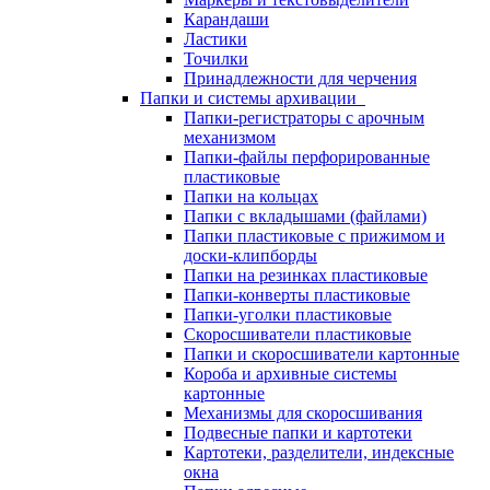
Карандаши
Ластики
Точилки
Принадлежности для черчения
Папки и системы архивации
Папки-регистраторы с арочным
механизмом
Папки-файлы перфорированные
пластиковые
Папки на кольцах
Папки с вкладышами (файлами)
Папки пластиковые с прижимом и
доски-клипборды
Папки на резинках пластиковые
Папки-конверты пластиковые
Папки-уголки пластиковые
Скоросшиватели пластиковые
Папки и скоросшиватели картонные
Короба и архивные системы
картонные
Механизмы для скоросшивания
Подвесные папки и картотеки
Картотеки, разделители, индексные
окна