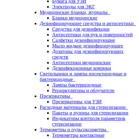
Бумага для УЗИ
Электроды для ЭКГ
Медицинские бланки, журналы
Бланки медицинские
Дезинфицирующие средства и антисептики
Средства для дезинфекции
Антисептики для рук и поверхностей
Салфетки дезинфицирующие
Мыло жидкое дезинфицирующее
Дозаторы для дезинфицирующих
средств
Антисептики медицинские
Дезинфекционные коврики
Светильники и лампы инсектицидные и
бактерицидные
Лампы бактерицидные
Рециркуляторы и облучатели
Презервативы
Презервативы для УЗИ
Расходные материалы для стерилизации
Пакеты и рулоны для стерилизации
Индикаторы контроля параметров
стерилизации
Термометры и пульсоксиметры
Термометры контактные