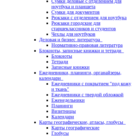
Сумки деловые с отделением для
ноутбука и планшета
Сумки для документов
Рюкзаки с отделением для ноутбука
Рюкзаки городские для
старшеклассников и студентов
Чехлы для ноутбуков
Деловая и бизнес литература
Нормативно-правовая литература
Блокноты, записные книжки и тетради
Блокноты
Тетради
Записные книжки
Ежедневники, планинги, органайзеры,
календари
Ежедневники с покрытием "под кожу
и ткань"
Ежедневники с твердой обложкой
Еженедельники
Планинги
Визитницы
Календари
Карты географические, атласы, глобусы
Карты географические
Глобусы