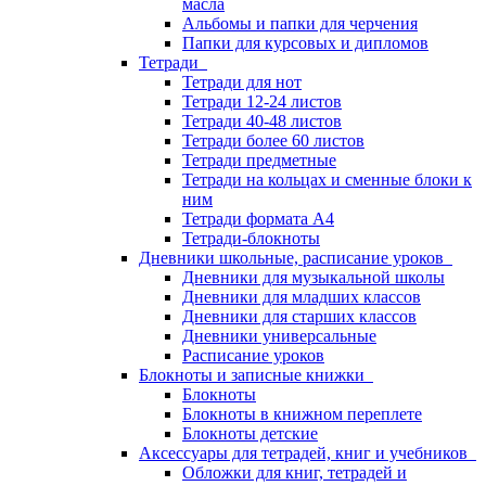
масла
Альбомы и папки для черчения
Папки для курсовых и дипломов
Тетради
Тетради для нот
Тетради 12-24 листов
Тетради 40-48 листов
Тетради более 60 листов
Тетради предметные
Тетради на кольцах и сменные блоки к
ним
Тетради формата А4
Тетради-блокноты
Дневники школьные, расписание уроков
Дневники для музыкальной школы
Дневники для младших классов
Дневники для старших классов
Дневники универсальные
Расписание уроков
Блокноты и записные книжки
Блокноты
Блокноты в книжном переплете
Блокноты детские
Аксессуары для тетрадей, книг и учебников
Обложки для книг, тетрадей и