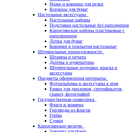
Ножи и коврики для резки
Корзины для бумаг
Настольные аксессуары
Настольные наборы
Подставки настольные без наполнения
Канцелярские наборы пластиковые с
наполнением
Лотки для бумаг
Коврики и покрытия настольные
Штемпельные принадлежности
Штампы и печати
Датеры и нумераторы
Штемпельные подушки, краска и
аксессуары
Предметы оформления интерьера
Фотоальбомы и аксессуары к ним
Рамки для дипломов, сертификатов,
грамот, фотографий
Государственная символика
Флаги и знамена
Гирлянды из флагов
Гербы
Сумки
Канцелярские мелочи
Зажимы для бумаг