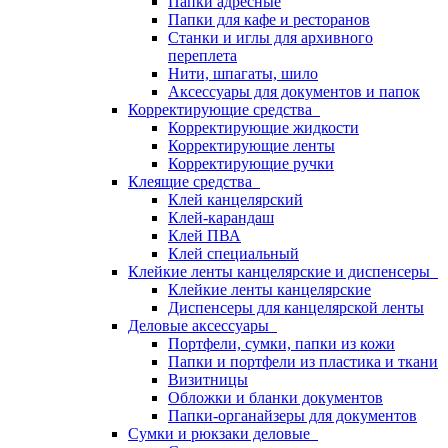
Папки адресные
Папки для кафе и ресторанов
Станки и иглы для архивного
переплета
Нити, шпагаты, шило
Аксессуары для документов и папок
Корректирующие средства
Корректирующие жидкости
Корректирующие ленты
Корректирующие ручки
Клеящие средства
Клей канцелярский
Клей-карандаш
Клей ПВА
Клей специальный
Клейкие ленты канцелярские и диспенсеры
Клейкие ленты канцелярские
Диспенсеры для канцелярской ленты
Деловые аксессуары
Портфели, сумки, папки из кожи
Папки и портфели из пластика и ткани
Визитницы
Обложки и бланки документов
Папки-органайзеры для документов
Сумки и рюкзаки деловые