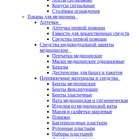
Конусы сигнальные
Столбики ограждения
Товары для медицины
Аптечки
Аптечка первой помощи
Емкости для лекарственных средств
Средства первой помощи
Средства индивидуальной защиты
медицинские
Перчатки медицинские
Маски медицинские одноразовые
Бахилы
Диспенсеры для бахил и пакетов
Перевязочные материалы и средства
Бинты медицинские
Бинты фиксирующие
Бинты эластичные
Вата медицинская и гигиеническая
Изделия из медицинской ваты
Марля и салфетки марлевые
Повязки
Бактерицидные пластыри
Рулонные пластыри
Наборы пластырей