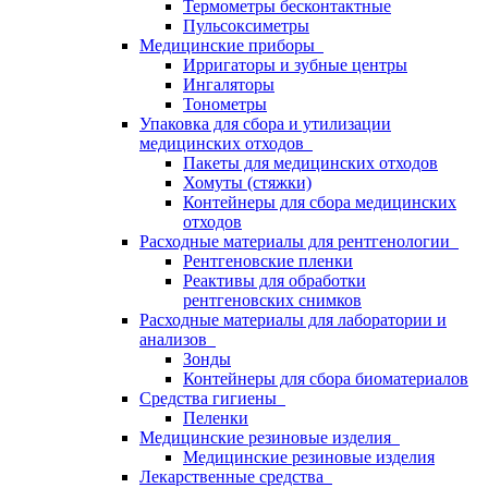
Термометры бесконтактные
Пульсоксиметры
Медицинские приборы
Ирригаторы и зубные центры
Ингаляторы
Тонометры
Упаковка для сбора и утилизации
медицинских отходов
Пакеты для медицинских отходов
Хомуты (стяжки)
Контейнеры для сбора медицинских
отходов
Расходные материалы для рентгенологии
Рентгеновские пленки
Реактивы для обработки
рентгеновских снимков
Расходные материалы для лаборатории и
анализов
Зонды
Контейнеры для сбора биоматериалов
Средства гигиены
Пеленки
Медицинские резиновые изделия
Медицинские резиновые изделия
Лекарственные средства