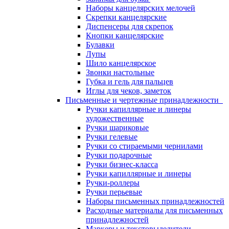
Наборы канцелярских мелочей
Скрепки канцелярские
Диспенсеры для скрепок
Кнопки канцелярские
Булавки
Лупы
Шило канцелярское
Звонки настольные
Губка и гель для пальцев
Иглы для чеков, заметок
Письменные и чертежные принадлежности
Ручки капиллярные и линеры
художественные
Ручки шариковые
Ручки гелевые
Ручки со стираемыми чернилами
Ручки подарочные
Ручки бизнес-класса
Ручки капиллярные и линеры
Ручки-роллеры
Ручки перьевые
Наборы письменных принадлежностей
Расходные материалы для письменных
принадлежностей
Маркеры и текстовыделители