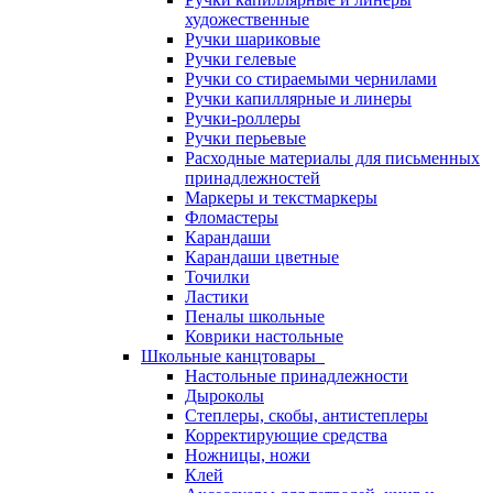
художественные
Ручки шариковые
Ручки гелевые
Ручки со стираемыми чернилами
Ручки капиллярные и линеры
Ручки-роллеры
Ручки перьевые
Расходные материалы для письменных
принадлежностей
Маркеры и текстмаркеры
Фломастеры
Карандаши
Карандаши цветные
Точилки
Ластики
Пеналы школьные
Коврики настольные
Школьные канцтовары
Настольные принадлежности
Дыроколы
Степлеры, скобы, антистеплеры
Корректирующие средства
Ножницы, ножи
Клей