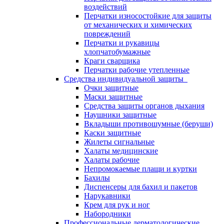
воздействий
Перчатки износостойкие для защиты
от механических и химических
повреждений
Перчатки и рукавицы
хлопчатобумажные
Краги сварщика
Перчатки рабочие утепленные
Средства индивидуальной защиты
Очки защитные
Маски защитные
Средства защиты органов дыхания
Наушники защитные
Вкладыши противошумные (беруши)
Каски защитные
Жилеты сигнальные
Халаты медицинские
Халаты рабочие
Непромокаемые плащи и куртки
Бахилы
Диспенсеры для бахил и пакетов
Нарукавники
Крем для рук и ног
Набородники
Профессиональные дерматологические