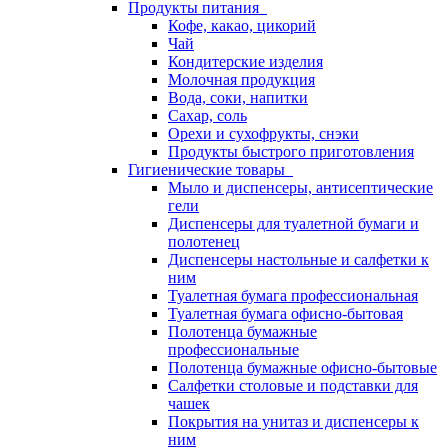
Продукты питания
Кофе, какао, цикорий
Чай
Кондитерские изделия
Молочная продукция
Вода, соки, напитки
Сахар, соль
Орехи и сухофрукты, снэки
Продукты быстрого приготовления
Гигиенические товары
Мыло и диспенсеры, антисептические
гели
Диспенсеры для туалетной бумаги и
полотенец
Диспенсеры настольные и салфетки к
ним
Туалетная бумага профессиональная
Туалетная бумага офисно-бытовая
Полотенца бумажные
профессиональные
Полотенца бумажные офисно-бытовые
Салфетки столовые и подставки для
чашек
Покрытия на унитаз и диспенсеры к
ним