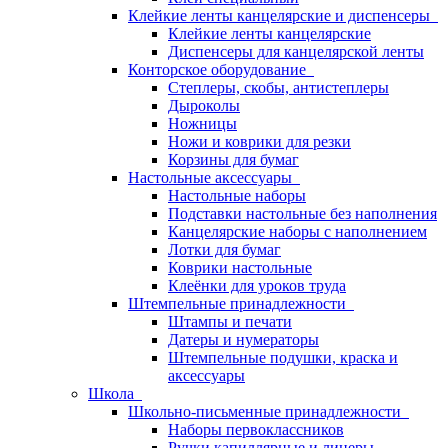
Клейкие ленты канцелярские и диспенсеры
Клейкие ленты канцелярские
Диспенсеры для канцелярской ленты
Конторское оборудование
Степлеры, скобы, антистеплеры
Дыроколы
Ножницы
Ножи и коврики для резки
Корзины для бумаг
Настольные аксессуары
Настольные наборы
Подставки настольные без наполнения
Канцелярские наборы с наполнением
Лотки для бумаг
Коврики настольные
Клеёнки для уроков труда
Штемпельные принадлежности
Штампы и печати
Датеры и нумераторы
Штемпельные подушки, краска и
аксессуары
Школа
Школьно-письменные принадлежности
Наборы первоклассников
Ручки капиллярные и линеры