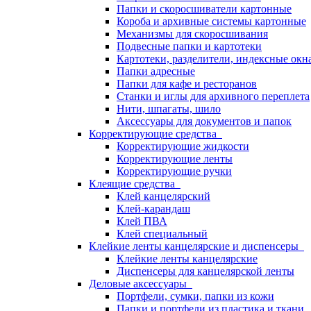
Папки и скоросшиватели картонные
Короба и архивные системы картонные
Механизмы для скоросшивания
Подвесные папки и картотеки
Картотеки, разделители, индексные окн
Папки адресные
Папки для кафе и ресторанов
Станки и иглы для архивного переплета
Нити, шпагаты, шило
Аксессуары для документов и папок
Корректирующие средства
Корректирующие жидкости
Корректирующие ленты
Корректирующие ручки
Клеящие средства
Клей канцелярский
Клей-карандаш
Клей ПВА
Клей специальный
Клейкие ленты канцелярские и диспенсеры
Клейкие ленты канцелярские
Диспенсеры для канцелярской ленты
Деловые аксессуары
Портфели, сумки, папки из кожи
Папки и портфели из пластика и ткани