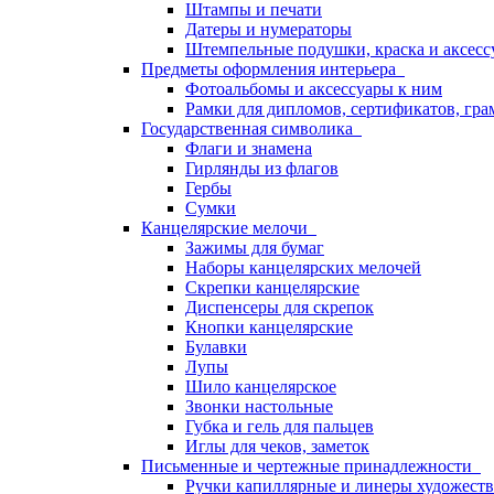
Штампы и печати
Датеры и нумераторы
Штемпельные подушки, краска и аксесс
Предметы оформления интерьера
Фотоальбомы и аксессуары к ним
Рамки для дипломов, сертификатов, гра
Государственная символика
Флаги и знамена
Гирлянды из флагов
Гербы
Сумки
Канцелярские мелочи
Зажимы для бумаг
Наборы канцелярских мелочей
Скрепки канцелярские
Диспенсеры для скрепок
Кнопки канцелярские
Булавки
Лупы
Шило канцелярское
Звонки настольные
Губка и гель для пальцев
Иглы для чеков, заметок
Письменные и чертежные принадлежности
Ручки капиллярные и линеры художест