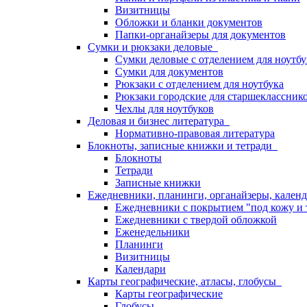
Визитницы
Обложки и бланки документов
Папки-органайзеры для документов
Сумки и рюкзаки деловые
Сумки деловые с отделением для ноутбу
Сумки для документов
Рюкзаки с отделением для ноутбука
Рюкзаки городские для старшекласснико
Чехлы для ноутбуков
Деловая и бизнес литература
Нормативно-правовая литература
Блокноты, записные книжки и тетради
Блокноты
Тетради
Записные книжки
Ежедневники, планинги, органайзеры, кале
Ежедневники с покрытием "под кожу и 
Ежедневники с твердой обложкой
Еженедельники
Планинги
Визитницы
Календари
Карты географические, атласы, глобусы
Карты географические
Глобусы