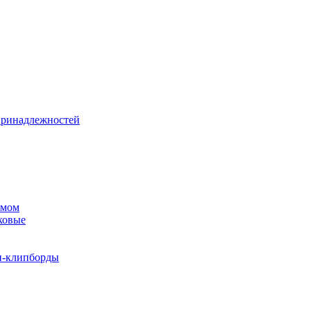
принадлежностей
змом
ковые
и-клипборды