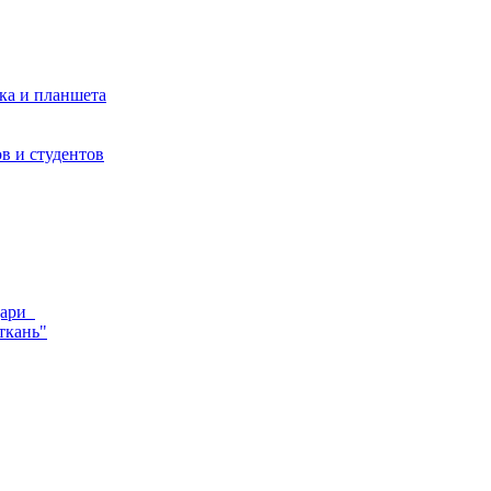
ка и планшета
в и студентов
ндари
ткань"