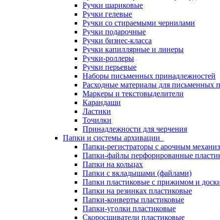
Ручки шариковые
Ручки гелевые
Ручки со стираемыми чернилами
Ручки подарочные
Ручки бизнес-класса
Ручки капиллярные и линеры
Ручки-роллеры
Ручки перьевые
Наборы письменных принадлежностей
Расходные материалы для письменных 
Маркеры и текстовыделители
Карандаши
Ластики
Точилки
Принадлежности для черчения
Папки и системы архивации
Папки-регистраторы с арочным механи
Папки-файлы перфорированные пласти
Папки на кольцах
Папки с вкладышами (файлами)
Папки пластиковые с прижимом и доск
Папки на резинках пластиковые
Папки-конверты пластиковые
Папки-уголки пластиковые
Скоросшиватели пластиковые