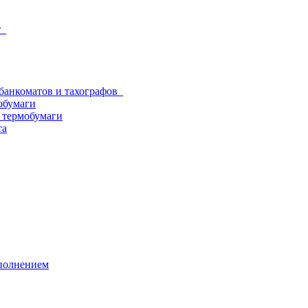
от
 банкоматов и тахографов
обумаги
з термобумаги
та
аполнением