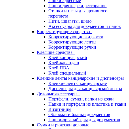
Папки адресные
Папки для кафе и ресторанов
Станки и иглы для архивного
переплета
Нити, шпагаты, шило
Аксессуары для документов и папок
Корректирующие средства
Корректирующие жидкости
Корректирующие ленты
Корректирующие ручки
Клеящие средства
Клей канцелярский
Клей-карандаш
Клей ПВА
Клей специальный
Клейкие ленты канцелярские и диспенсеры
Клейкие ленты канцелярские
Диспенсеры для канцелярской ленты
Деловые аксессуары
Портфели, сумки, папки из кожи
Папки и портфели из пластика и ткани
Визитницы
Обложки и бланки документов
Папки-органайзеры для документов
Сумки и рюкзаки деловые