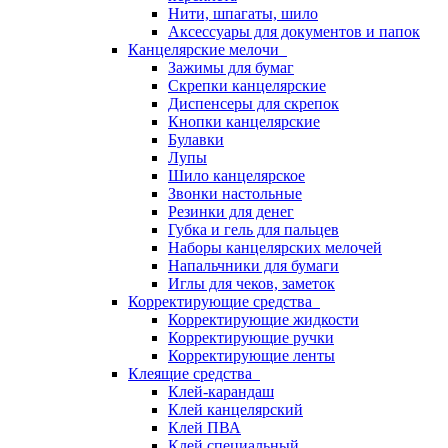
Нити, шпагаты, шило
Аксессуары для документов и папок
Канцелярские мелочи
Зажимы для бумаг
Скрепки канцелярские
Диспенсеры для скрепок
Кнопки канцелярские
Булавки
Лупы
Шило канцелярское
Звонки настольные
Резинки для денег
Губка и гель для пальцев
Наборы канцелярских мелочей
Напальчники для бумаги
Иглы для чеков, заметок
Корректирующие средства
Корректирующие жидкости
Корректирующие ручки
Корректирующие ленты
Клеящие средства
Клей-карандаш
Клей канцелярский
Клей ПВА
Клей специальный