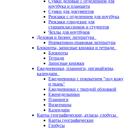
Сумки деловые с отделением для
ноутбука и планшета
Сумки для документов
Рюкзаки с отделением для ноутбука
Рюкзаки городские для
старшеклассников и студентов
Чехлы для ноутбуков
Деловая и бизнес литература
Нормативно-правовая литература
Блокноты, записные книжки и тетради
Блокноты
Тетради
Записные книжки
Ежедневники, планинги, органайзеры,
календари
Ежедневники с покрытием "под кожу
и ткань"
Ежедневники с твердой обложкой
Еженедельники
Планинги
Визитницы
Календари
Карты географические, атласы, глобусы
Карты географические
Глобусы