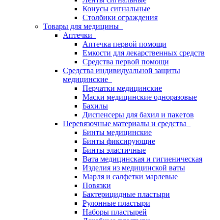
Конусы сигнальные
Столбики ограждения
Товары для медицины
Аптечки
Аптечка первой помощи
Емкости для лекарственных средств
Средства первой помощи
Средства индивидуальной защиты
медицинские
Перчатки медицинские
Маски медицинские одноразовые
Бахилы
Диспенсеры для бахил и пакетов
Перевязочные материалы и средства
Бинты медицинские
Бинты фиксирующие
Бинты эластичные
Вата медицинская и гигиеническая
Изделия из медицинской ваты
Марля и салфетки марлевые
Повязки
Бактерицидные пластыри
Рулонные пластыри
Наборы пластырей