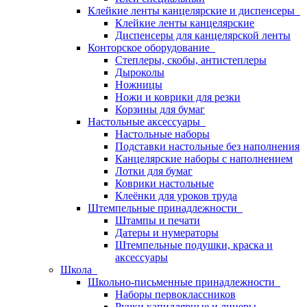
Клейкие ленты канцелярские и диспенсеры
Клейкие ленты канцелярские
Диспенсеры для канцелярской ленты
Конторское оборудование
Степлеры, скобы, антистеплеры
Дыроколы
Ножницы
Ножи и коврики для резки
Корзины для бумаг
Настольные аксессуары
Настольные наборы
Подставки настольные без наполнения
Канцелярские наборы с наполнением
Лотки для бумаг
Коврики настольные
Клеёнки для уроков труда
Штемпельные принадлежности
Штампы и печати
Датеры и нумераторы
Штемпельные подушки, краска и
аксессуары
Школа
Школьно-письменные принадлежности
Наборы первоклассников
Ручки капиллярные и линеры