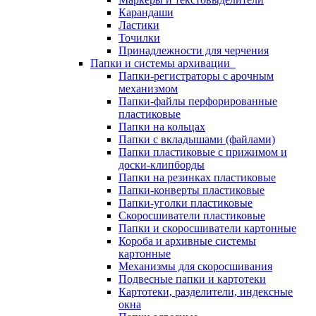
Карандаши
Ластики
Точилки
Принадлежности для черчения
Папки и системы архивации
Папки-регистраторы с арочным
механизмом
Папки-файлы перфорированные
пластиковые
Папки на кольцах
Папки с вкладышами (файлами)
Папки пластиковые с прижимом и
доски-клипборды
Папки на резинках пластиковые
Папки-конверты пластиковые
Папки-уголки пластиковые
Скоросшиватели пластиковые
Папки и скоросшиватели картонные
Короба и архивные системы
картонные
Механизмы для скоросшивания
Подвесные папки и картотеки
Картотеки, разделители, индексные
окна