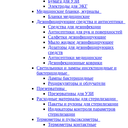
Бумага для УЗИ
Электроды для ЭКГ
Медицинские бланки, журналы
Бланки медицинские
Дезинфицирующие средства и антисептики
Средства для дезинфекции
Антисептики для рук и поверхностей
Салфетки дезинфицирующие
Мыло жидкое дезинфицирующее
Дозаторы для дезинфицирующих
средств
Антисептики медицинские
Дезинфекционные коврики
Светильники и лампы инсектицидные и
бактерицидные
Лампы бактерицидные
Рециркуляторы и облучатели
Презервативы
Презервативы для УЗИ
Расходные материалы для стерилизации
Пакеты и рулоны для стерилизации
Индикаторы контроля параметров
стерилизации
Термометры и пульсоксиметры
Термометры контактные