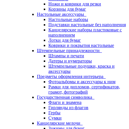
Ножи и коврики для резки
Корзины для бумаг
Настольные аксессуары
Настольные наборы
Подставки настольные без наполнения
Канцелярские наборы пластиковые с
наполнением
Лотки для бумаг
Коврики и покрытия настольные
Штемпельные принадлежности
Штампы и печати
Датеры и нумераторы
Штемпельные подушки, краска и
аксессуары
Предметы оформления интерьера
Фотоальбомы и аксессуары к ним
Рамки для дипломов, сертификатов,
грамот, фотографий
Государственная символика
Флаги и знамена
Гирлянды из флагов
Гербы
Сумки
Канцелярские мелочи
Зажимы для бумаг