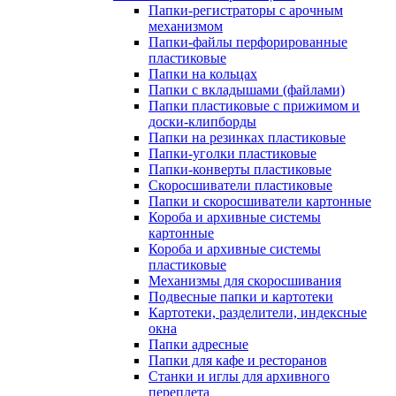
Папки-регистраторы с арочным
механизмом
Папки-файлы перфорированные
пластиковые
Папки на кольцах
Папки с вкладышами (файлами)
Папки пластиковые с прижимом и
доски-клипборды
Папки на резинках пластиковые
Папки-уголки пластиковые
Папки-конверты пластиковые
Скоросшиватели пластиковые
Папки и скоросшиватели картонные
Короба и архивные системы
картонные
Короба и архивные системы
пластиковые
Механизмы для скоросшивания
Подвесные папки и картотеки
Картотеки, разделители, индексные
окна
Папки адресные
Папки для кафе и ресторанов
Станки и иглы для архивного
переплета