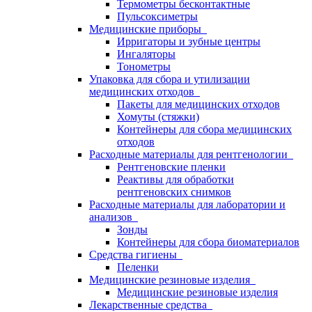
Термометры бесконтактные
Пульсоксиметры
Медицинские приборы
Ирригаторы и зубные центры
Ингаляторы
Тонометры
Упаковка для сбора и утилизации
медицинских отходов
Пакеты для медицинских отходов
Хомуты (стяжки)
Контейнеры для сбора медицинских
отходов
Расходные материалы для рентгенологии
Рентгеновские пленки
Реактивы для обработки
рентгеновских снимков
Расходные материалы для лаборатории и
анализов
Зонды
Контейнеры для сбора биоматериалов
Средства гигиены
Пеленки
Медицинские резиновые изделия
Медицинские резиновые изделия
Лекарственные средства