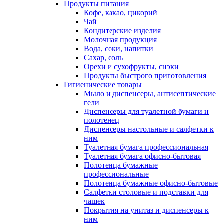
Продукты питания
Кофе, какао, цикорий
Чай
Кондитерские изделия
Молочная продукция
Вода, соки, напитки
Сахар, соль
Орехи и сухофрукты, снэки
Продукты быстрого приготовления
Гигиенические товары
Мыло и диспенсеры, антисептические
гели
Диспенсеры для туалетной бумаги и
полотенец
Диспенсеры настольные и салфетки к
ним
Туалетная бумага профессиональная
Туалетная бумага офисно-бытовая
Полотенца бумажные
профессиональные
Полотенца бумажные офисно-бытовые
Салфетки столовые и подставки для
чашек
Покрытия на унитаз и диспенсеры к
ним