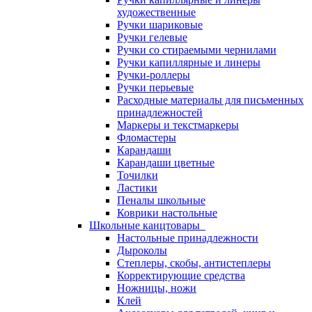
художественные
Ручки шариковые
Ручки гелевые
Ручки со стираемыми чернилами
Ручки капиллярные и линеры
Ручки-роллеры
Ручки перьевые
Расходные материалы для письменных
принадлежностей
Маркеры и текстмаркеры
Фломастеры
Карандаши
Карандаши цветные
Точилки
Ластики
Пеналы школьные
Коврики настольные
Школьные канцтовары
Настольные принадлежности
Дыроколы
Степлеры, скобы, антистеплеры
Корректирующие средства
Ножницы, ножи
Клей