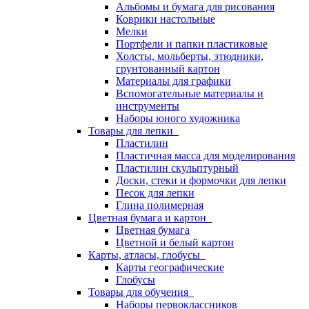
Альбомы и бумага для рисования
Коврики настольные
Мелки
Портфели и папки пластиковые
Холсты, мольберты, этюдники,
грунтованный картон
Материалы для графики
Вспомогательные материалы и
инструменты
Наборы юного художника
Товары для лепки
Пластилин
Пластичная масса для моделирования
Пластилин скульптурный
Доски, стеки и формочки для лепки
Песок для лепки
Глина полимерная
Цветная бумага и картон
Цветная бумага
Цветной и белый картон
Карты, атласы, глобусы
Карты географические
Глобусы
Товары для обучения
Наборы первоклассников