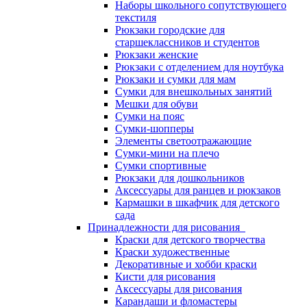
Наборы школьного сопутствующего
текстиля
Рюкзаки городские для
старшеклассников и студентов
Рюкзаки женские
Рюкзаки с отделением для ноутбука
Рюкзаки и сумки для мам
Сумки для внешкольных занятий
Мешки для обуви
Сумки на пояс
Сумки-шопперы
Элементы светоотражающие
Сумки-мини на плечо
Сумки спортивные
Рюкзаки для дошкольников
Аксессуары для ранцев и рюкзаков
Кармашки в шкафчик для детского
сада
Принадлежности для рисования
Краски для детского творчества
Краски художественные
Декоративные и хобби краски
Кисти для рисования
Аксессуары для рисования
Карандаши и фломастеры