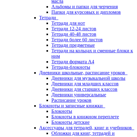
масла
Альбомы и папки для черчения
Папки для курсовых и дипломов
Тетради
Тетради для нот
Тетради 12-24 листов
Тетради 40-48 листов
Тетради более 60 листов
Тетради предметные
Тетради на кольцах и сменные блоки к
ним
Тетради формата А4
Тетради-блокноты
Дневники школьные, расписание уроков
Дневники для музыкальной школы
Дневники для младших классов
Дневники для старших классов
Дневники универсальные
Расписание уроков
Блокноты и записные книжки
Блокноты
Блокноты в книжном переплете
Блокноты детские
Аксессуары для тетрадей, книг и учебников
Обложки для книг, тетрадей и