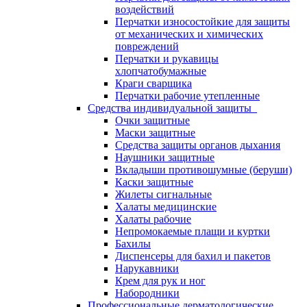
воздействий
Перчатки износостойкие для защиты
от механических и химических
повреждений
Перчатки и рукавицы
хлопчатобумажные
Краги сварщика
Перчатки рабочие утепленные
Средства индивидуальной защиты
Очки защитные
Маски защитные
Средства защиты органов дыхания
Наушники защитные
Вкладыши противошумные (беруши)
Каски защитные
Жилеты сигнальные
Халаты медицинские
Халаты рабочие
Непромокаемые плащи и куртки
Бахилы
Диспенсеры для бахил и пакетов
Нарукавники
Крем для рук и ног
Набородники
Профессиональные дерматологические