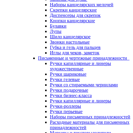
Наборы канцелярских мелочей
Скрепки канцелярские
Диспенсеры для скрепок
Кнопки канцелярские
Булавки
Лупы
Шило канцелярское
Звонки настольные
Губка и гель для пальцев
Иглы для чеков, заметок
Письменные и чертежные принадлежности
Ручки капиллярные и линеры
художественные
Ручки шариковые
Ручки гелевые
Ручки со стираемыми чернилами
Ручки подарочные
Ручки бизнес-класса
Ручки капиллярные и линеры
Ручки-роллеры
Ручки перьевые
Наборы письменных принадлежностей
Расходные материалы для письменных
принадлежностей
Маркеры и текстовыделители