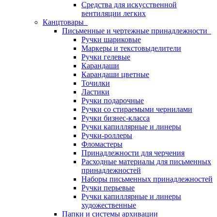
Средства для искусственной
вентиляции легких
Канцтовары
Письменные и чертежные принадлежности
Ручки шариковые
Маркеры и текстовыделители
Ручки гелевые
Карандаши
Карандаши цветные
Точилки
Ластики
Ручки подарочные
Ручки со стираемыми чернилами
Ручки бизнес-класса
Ручки капиллярные и линеры
Ручки-роллеры
Фломастеры
Принадлежности для черчения
Расходные материалы для письменных
принадлежностей
Наборы письменных принадлежностей
Ручки перьевые
Ручки капиллярные и линеры
художественные
Папки и системы архивации