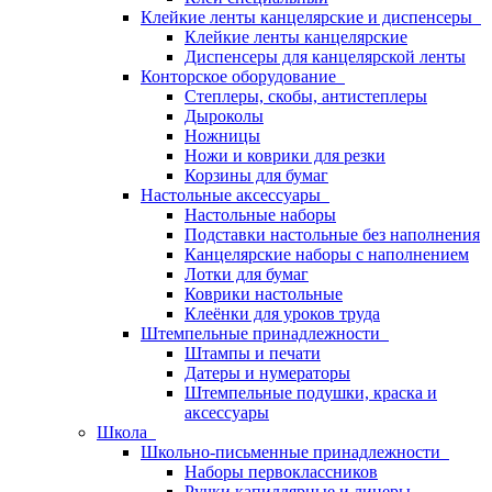
Клейкие ленты канцелярские и диспенсеры
Клейкие ленты канцелярские
Диспенсеры для канцелярской ленты
Конторское оборудование
Степлеры, скобы, антистеплеры
Дыроколы
Ножницы
Ножи и коврики для резки
Корзины для бумаг
Настольные аксессуары
Настольные наборы
Подставки настольные без наполнения
Канцелярские наборы с наполнением
Лотки для бумаг
Коврики настольные
Клеёнки для уроков труда
Штемпельные принадлежности
Штампы и печати
Датеры и нумераторы
Штемпельные подушки, краска и
аксессуары
Школа
Школьно-письменные принадлежности
Наборы первоклассников
Ручки капиллярные и линеры