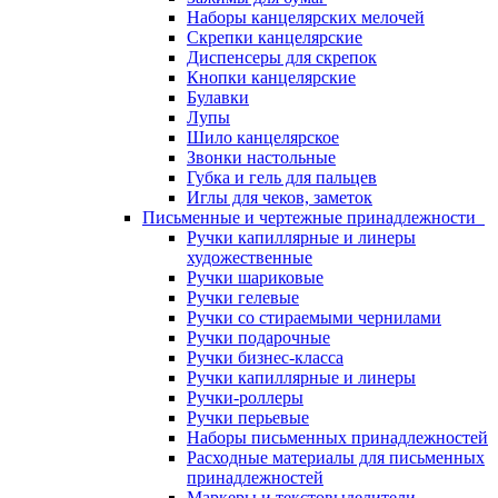
Наборы канцелярских мелочей
Скрепки канцелярские
Диспенсеры для скрепок
Кнопки канцелярские
Булавки
Лупы
Шило канцелярское
Звонки настольные
Губка и гель для пальцев
Иглы для чеков, заметок
Письменные и чертежные принадлежности
Ручки капиллярные и линеры
художественные
Ручки шариковые
Ручки гелевые
Ручки со стираемыми чернилами
Ручки подарочные
Ручки бизнес-класса
Ручки капиллярные и линеры
Ручки-роллеры
Ручки перьевые
Наборы письменных принадлежностей
Расходные материалы для письменных
принадлежностей
Маркеры и текстовыделители