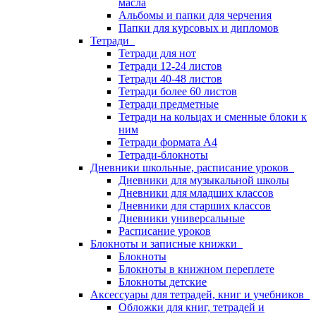
масла
Альбомы и папки для черчения
Папки для курсовых и дипломов
Тетради
Тетради для нот
Тетради 12-24 листов
Тетради 40-48 листов
Тетради более 60 листов
Тетради предметные
Тетради на кольцах и сменные блоки к
ним
Тетради формата А4
Тетради-блокноты
Дневники школьные, расписание уроков
Дневники для музыкальной школы
Дневники для младших классов
Дневники для старших классов
Дневники универсальные
Расписание уроков
Блокноты и записные книжки
Блокноты
Блокноты в книжном переплете
Блокноты детские
Аксессуары для тетрадей, книг и учебников
Обложки для книг, тетрадей и