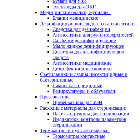
Бумага для УЗИ
Электроды для ЭКГ
Медицинские бланки, журналы
Бланки медицинские
Дезинфицирующие средства и антисептики
Средства для дезинфекции
Антисептики для рук и поверхностей
Салфетки дезинфицирующие
Мыло жидкое дезинфицирующее
Дозаторы для дезинфицирующих
средств
Антисептики медицинские
Дезинфекционные коврики
Светильники и лампы инсектицидные и
бактерицидные
Лампы бактерицидные
Рециркуляторы и облучатели
Презервативы
Презервативы для УЗИ
Расходные материалы для стерилизации
Пакеты и рулоны для стерилизации
Индикаторы контроля параметров
стерилизации
Термометры и пульсоксиметры
Термометры контактные