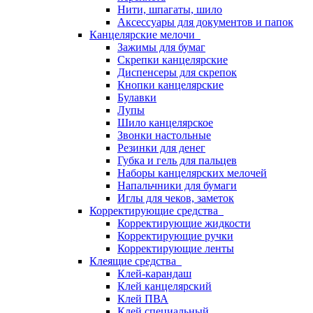
Нити, шпагаты, шило
Аксессуары для документов и папок
Канцелярские мелочи
Зажимы для бумаг
Скрепки канцелярские
Диспенсеры для скрепок
Кнопки канцелярские
Булавки
Лупы
Шило канцелярское
Звонки настольные
Резинки для денег
Губка и гель для пальцев
Наборы канцелярских мелочей
Напальчники для бумаги
Иглы для чеков, заметок
Корректирующие средства
Корректирующие жидкости
Корректирующие ручки
Корректирующие ленты
Клеящие средства
Клей-карандаш
Клей канцелярский
Клей ПВА
Клей специальный