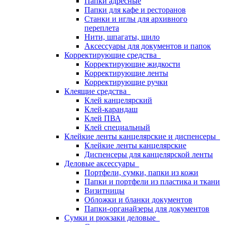
Папки адресные
Папки для кафе и ресторанов
Станки и иглы для архивного
переплета
Нити, шпагаты, шило
Аксессуары для документов и папок
Корректирующие средства
Корректирующие жидкости
Корректирующие ленты
Корректирующие ручки
Клеящие средства
Клей канцелярский
Клей-карандаш
Клей ПВА
Клей специальный
Клейкие ленты канцелярские и диспенсеры
Клейкие ленты канцелярские
Диспенсеры для канцелярской ленты
Деловые аксессуары
Портфели, сумки, папки из кожи
Папки и портфели из пластика и ткани
Визитницы
Обложки и бланки документов
Папки-органайзеры для документов
Сумки и рюкзаки деловые