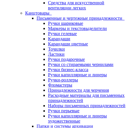
Средства для искусственной
вентиляции легких
Канцтовары
Письменные и чертежные принадлежности
Ручки шариковые
Маркеры и текстовыделители
Ручки гелевые
Карандаши
Карандаши цветные
Точилки
Ластики
Ручки подарочные
Ручки со стираемыми чернилами
Ручки бизнес-класса
Ручки капиллярные и линеры
Ручки-роллеры
Фломастеры
Принадлежности для черчения
Расходные материалы для письменных
принадлежностей
Наборы письменных принадлежностей
Ручки перьевые
Ручки капиллярные и линеры
художественные
Папки и системы архивации