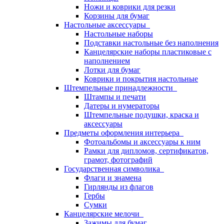
Ножи и коврики для резки
Корзины для бумаг
Настольные аксессуары
Настольные наборы
Подставки настольные без наполнения
Канцелярские наборы пластиковые с
наполнением
Лотки для бумаг
Коврики и покрытия настольные
Штемпельные принадлежности
Штампы и печати
Датеры и нумераторы
Штемпельные подушки, краска и
аксессуары
Предметы оформления интерьера
Фотоальбомы и аксессуары к ним
Рамки для дипломов, сертификатов,
грамот, фотографий
Государственная символика
Флаги и знамена
Гирлянды из флагов
Гербы
Сумки
Канцелярские мелочи
Зажимы для бумаг