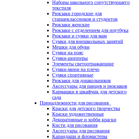
Наборы школьного сопутствующего
текстиля
Рюкзаки городские для
старшеклассников и студентов
Рюкзаки женские
Рюкзаки с отделением для ноутбука
Рюкзаки и сумки для мам
Сумки для внешкольных занятий
Мешки для обуви
Сумки на пояс
Сумки-шопперы
Элементы светоотражающие
Сумки-мини на плечо
Сумки спортивные
Рюкзаки для дошкольников
Аксессуары для ранцев и рюкзаков
Кармашки в шкафчик для детского
сада
Принадлежности для рисования
Краски для детского творчества
Краски художественные
Декоративные и хобби краски
Кисти для рисования
Аксессуары для рисования
Карандаши и фломастеры