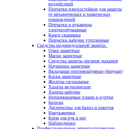
воздействий
Перчатки износостойкие для защиты
от механических и химических
повреждений
Перчатки и рукавицы
хлопчатобумажные
Краги сварщика
Перчатки рабочие утепленные
Средства индивидуальной защиты
Очки защитные
Маски защитные
Средства защиты органов дыхания
Наушники защитные
Вкладыши противошумные (беруши)
Каски защитные
Жилеты сигнальные
Халаты медицинские
Халаты рабочие
Непромокаемые плащи и куртки
Бахилы
Диспенсеры для бахил и пакетов
Нарукавники
Крем для рук и ног
Набородники
Профессиональные дерматологические