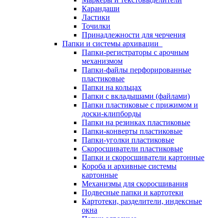
Карандаши
Ластики
Точилки
Принадлежности для черчения
Папки и системы архивации
Папки-регистраторы с арочным
механизмом
Папки-файлы перфорированные
пластиковые
Папки на кольцах
Папки с вкладышами (файлами)
Папки пластиковые с прижимом и
доски-клипборды
Папки на резинках пластиковые
Папки-конверты пластиковые
Папки-уголки пластиковые
Скоросшиватели пластиковые
Папки и скоросшиватели картонные
Короба и архивные системы
картонные
Механизмы для скоросшивания
Подвесные папки и картотеки
Картотеки, разделители, индексные
окна