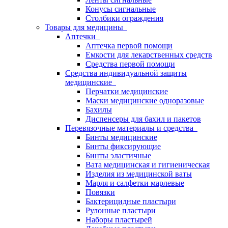
Конусы сигнальные
Столбики ограждения
Товары для медицины
Аптечки
Аптечка первой помощи
Емкости для лекарственных средств
Средства первой помощи
Средства индивидуальной защиты
медицинские
Перчатки медицинские
Маски медицинские одноразовые
Бахилы
Диспенсеры для бахил и пакетов
Перевязочные материалы и средства
Бинты медицинские
Бинты фиксирующие
Бинты эластичные
Вата медицинская и гигиеническая
Изделия из медицинской ваты
Марля и салфетки марлевые
Повязки
Бактерицидные пластыри
Рулонные пластыри
Наборы пластырей