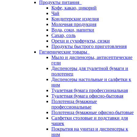
Продукты питания
Кофе, какао, цикорий
Чай
Кондитерские изделия
Молочная продукция
Вода, соки, напитки
Сахар, соль
Орехи и сухофрукты, снэки
Продукты быстрого приготовления
Гигиенические товары
Мыло и диспенсеры, антисептические
гели
Диспенсеры для туалетной бумаги и
полотенец
Диспенсеры настольные и салфетки к
ним
Туалетная бумага профессиональная
Туалетная бумага офисно-бытовая
Полотенца бумажные
профессиональные
Полотенца бумажные офисно-бытовые
Салфетки столовые и подставки для
чашек
Покрытия на унитаз и диспенсеры к
ним