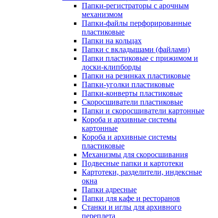
Папки-регистраторы с арочным
механизмом
Папки-файлы перфорированные
пластиковые
Папки на кольцах
Папки с вкладышами (файлами)
Папки пластиковые с прижимом и
доски-клипборды
Папки на резинках пластиковые
Папки-уголки пластиковые
Папки-конверты пластиковые
Скоросшиватели пластиковые
Папки и скоросшиватели картонные
Короба и архивные системы
картонные
Короба и архивные системы
пластиковые
Механизмы для скоросшивания
Подвесные папки и картотеки
Картотеки, разделители, индексные
окна
Папки адресные
Папки для кафе и ресторанов
Станки и иглы для архивного
переплета