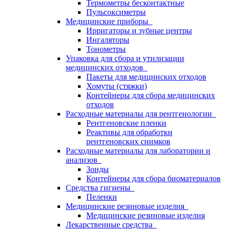
Термометры бесконтактные
Пульсоксиметры
Медицинские приборы
Ирригаторы и зубные центры
Ингаляторы
Тонометры
Упаковка для сбора и утилизации
медицинских отходов
Пакеты для медицинских отходов
Хомуты (стяжки)
Контейнеры для сбора медицинских
отходов
Расходные материалы для рентгенологии
Рентгеновские пленки
Реактивы для обработки
рентгеновских снимков
Расходные материалы для лаборатории и
анализов
Зонды
Контейнеры для сбора биоматериалов
Средства гигиены
Пеленки
Медицинские резиновые изделия
Медицинские резиновые изделия
Лекарственные средства