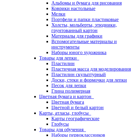
Альбомы и бумага для рисования
Коврики настольные
Мелки
Портфели и папки пластиковые
Холсты, мольберты, этюдники,
грунтованный картон
Материалы для графики
Вспомогательные материалы и
инструменты
Наборы юного художника
Товары для лепки
Пластилин
Пластичная масса для моделирования
Пластилин скульптурный
Доски, стеки и формочки для лепки
Песок для лепки
Глина полимерная
Цветная бумага и картон
Цветная бумага
Цветной и белый картон
Карты, атласы, глобусы
Карты географические
Глобусы
Товары для обучения
Наборы первоклассников