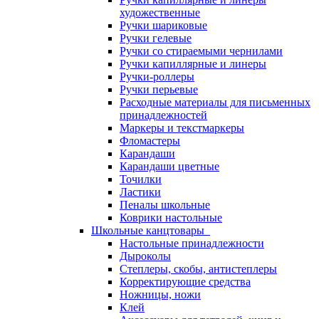
художественные
Ручки шариковые
Ручки гелевые
Ручки со стираемыми чернилами
Ручки капиллярные и линеры
Ручки-роллеры
Ручки перьевые
Расходные материалы для письменных
принадлежностей
Маркеры и текстмаркеры
Фломастеры
Карандаши
Карандаши цветные
Точилки
Ластики
Пеналы школьные
Коврики настольные
Школьные канцтовары
Настольные принадлежности
Дыроколы
Степлеры, скобы, антистеплеры
Корректирующие средства
Ножницы, ножи
Клей