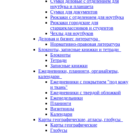
Сумки деловые с отделением для
ноутбука и планшета
Сумки для документов
Рюкзаки с отделением для ноутбука
Рюкзаки городские для
старшеклассников и студентов
Чехлы для ноутбуков
Деловая и бизнес литература
Нормативно-правовая литература
Блокноты, записные книжки и тетради
Блокноты
Тетради
Записные книжки
Ежедневники, планинги, органайзеры,
календари
Ежедневники с покрытием "под кожу
и ткань"
Ежедневники с твердой обложкой
Еженедельники
Планинги
Визитницы
Календари
Карты географические, атласы, глобусы
Карты географические
Глобусы