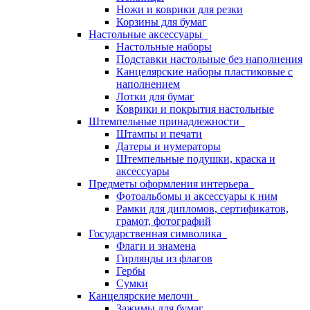
Ножи и коврики для резки
Корзины для бумаг
Настольные аксессуары
Настольные наборы
Подставки настольные без наполнения
Канцелярские наборы пластиковые с
наполнением
Лотки для бумаг
Коврики и покрытия настольные
Штемпельные принадлежности
Штампы и печати
Датеры и нумераторы
Штемпельные подушки, краска и
аксессуары
Предметы оформления интерьера
Фотоальбомы и аксессуары к ним
Рамки для дипломов, сертификатов,
грамот, фотографий
Государственная символика
Флаги и знамена
Гирлянды из флагов
Гербы
Сумки
Канцелярские мелочи
Зажимы для бумаг