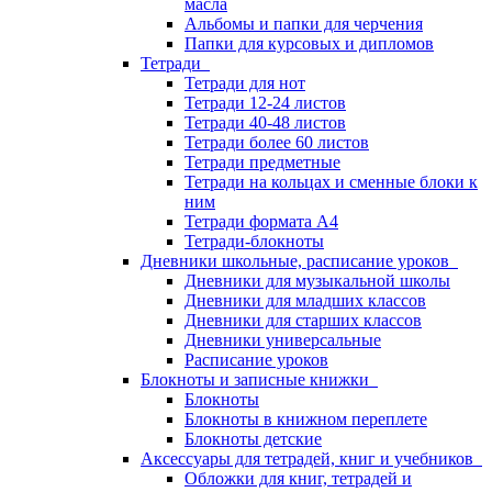
масла
Альбомы и папки для черчения
Папки для курсовых и дипломов
Тетради
Тетради для нот
Тетради 12-24 листов
Тетради 40-48 листов
Тетради более 60 листов
Тетради предметные
Тетради на кольцах и сменные блоки к
ним
Тетради формата А4
Тетради-блокноты
Дневники школьные, расписание уроков
Дневники для музыкальной школы
Дневники для младших классов
Дневники для старших классов
Дневники универсальные
Расписание уроков
Блокноты и записные книжки
Блокноты
Блокноты в книжном переплете
Блокноты детские
Аксессуары для тетрадей, книг и учебников
Обложки для книг, тетрадей и