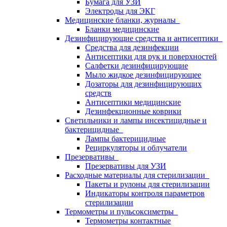
Бумага для УЗИ
Электроды для ЭКГ
Медицинские бланки, журналы
Бланки медицинские
Дезинфицирующие средства и антисептики
Средства для дезинфекции
Антисептики для рук и поверхностей
Салфетки дезинфицирующие
Мыло жидкое дезинфицирующее
Дозаторы для дезинфицирующих
средств
Антисептики медицинские
Дезинфекционные коврики
Светильники и лампы инсектицидные и
бактерицидные
Лампы бактерицидные
Рециркуляторы и облучатели
Презервативы
Презервативы для УЗИ
Расходные материалы для стерилизации
Пакеты и рулоны для стерилизации
Индикаторы контроля параметров
стерилизации
Термометры и пульсоксиметры
Термометры контактные