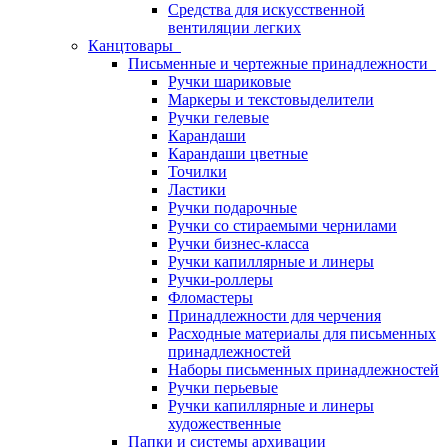
Средства для искусственной
вентиляции легких
Канцтовары
Письменные и чертежные принадлежности
Ручки шариковые
Маркеры и текстовыделители
Ручки гелевые
Карандаши
Карандаши цветные
Точилки
Ластики
Ручки подарочные
Ручки со стираемыми чернилами
Ручки бизнес-класса
Ручки капиллярные и линеры
Ручки-роллеры
Фломастеры
Принадлежности для черчения
Расходные материалы для письменных
принадлежностей
Наборы письменных принадлежностей
Ручки перьевые
Ручки капиллярные и линеры
художественные
Папки и системы архивации