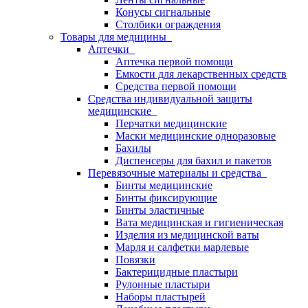
Конусы сигнальные
Столбики ограждения
Товары для медицины
Аптечки
Аптечка первой помощи
Емкости для лекарственных средств
Средства первой помощи
Средства индивидуальной защиты
медицинские
Перчатки медицинские
Маски медицинские одноразовые
Бахилы
Диспенсеры для бахил и пакетов
Перевязочные материалы и средства
Бинты медицинские
Бинты фиксирующие
Бинты эластичные
Вата медицинская и гигиеническая
Изделия из медицинской ваты
Марля и салфетки марлевые
Повязки
Бактерицидные пластыри
Рулонные пластыри
Наборы пластырей