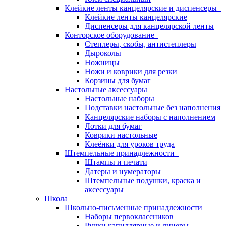
Клейкие ленты канцелярские и диспенсеры
Клейкие ленты канцелярские
Диспенсеры для канцелярской ленты
Конторское оборудование
Степлеры, скобы, антистеплеры
Дыроколы
Ножницы
Ножи и коврики для резки
Корзины для бумаг
Настольные аксессуары
Настольные наборы
Подставки настольные без наполнения
Канцелярские наборы с наполнением
Лотки для бумаг
Коврики настольные
Клеёнки для уроков труда
Штемпельные принадлежности
Штампы и печати
Датеры и нумераторы
Штемпельные подушки, краска и
аксессуары
Школа
Школьно-письменные принадлежности
Наборы первоклассников
Ручки капиллярные и линеры