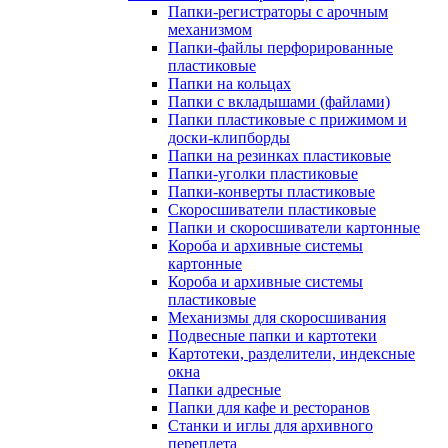
Папки-регистраторы с арочным
механизмом
Папки-файлы перфорированные
пластиковые
Папки на кольцах
Папки с вкладышами (файлами)
Папки пластиковые с прижимом и
доски-клипборды
Папки на резинках пластиковые
Папки-уголки пластиковые
Папки-конверты пластиковые
Скоросшиватели пластиковые
Папки и скоросшиватели картонные
Короба и архивные системы
картонные
Короба и архивные системы
пластиковые
Механизмы для скоросшивания
Подвесные папки и картотеки
Картотеки, разделители, индексные
окна
Папки адресные
Папки для кафе и ресторанов
Станки и иглы для архивного
переплета