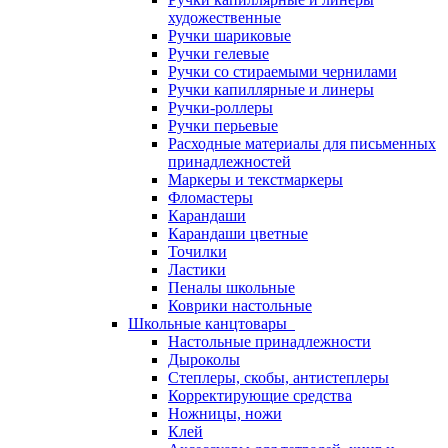
художественные
Ручки шариковые
Ручки гелевые
Ручки со стираемыми чернилами
Ручки капиллярные и линеры
Ручки-роллеры
Ручки перьевые
Расходные материалы для письменных
принадлежностей
Маркеры и текстмаркеры
Фломастеры
Карандаши
Карандаши цветные
Точилки
Ластики
Пеналы школьные
Коврики настольные
Школьные канцтовары
Настольные принадлежности
Дыроколы
Степлеры, скобы, антистеплеры
Корректирующие средства
Ножницы, ножи
Клей