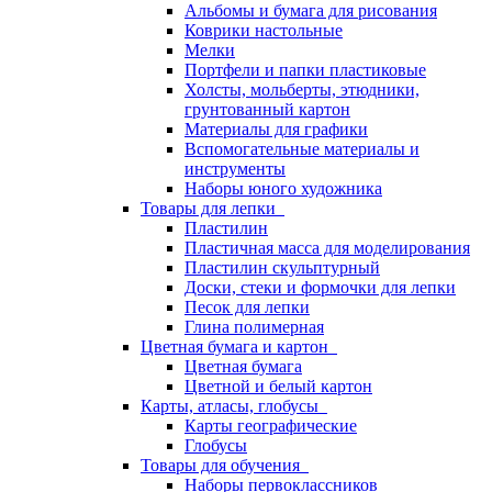
Альбомы и бумага для рисования
Коврики настольные
Мелки
Портфели и папки пластиковые
Холсты, мольберты, этюдники,
грунтованный картон
Материалы для графики
Вспомогательные материалы и
инструменты
Наборы юного художника
Товары для лепки
Пластилин
Пластичная масса для моделирования
Пластилин скульптурный
Доски, стеки и формочки для лепки
Песок для лепки
Глина полимерная
Цветная бумага и картон
Цветная бумага
Цветной и белый картон
Карты, атласы, глобусы
Карты географические
Глобусы
Товары для обучения
Наборы первоклассников