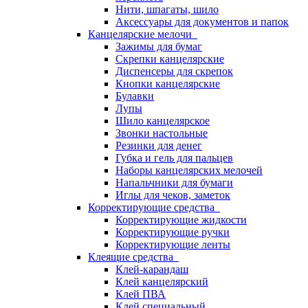
Нити, шпагаты, шило
Аксессуары для документов и папок
Канцелярские мелочи
Зажимы для бумаг
Скрепки канцелярские
Диспенсеры для скрепок
Кнопки канцелярские
Булавки
Лупы
Шило канцелярское
Звонки настольные
Резинки для денег
Губка и гель для пальцев
Наборы канцелярских мелочей
Напальчники для бумаги
Иглы для чеков, заметок
Корректирующие средства
Корректирующие жидкости
Корректирующие ручки
Корректирующие ленты
Клеящие средства
Клей-карандаш
Клей канцелярский
Клей ПВА
Клей специальный