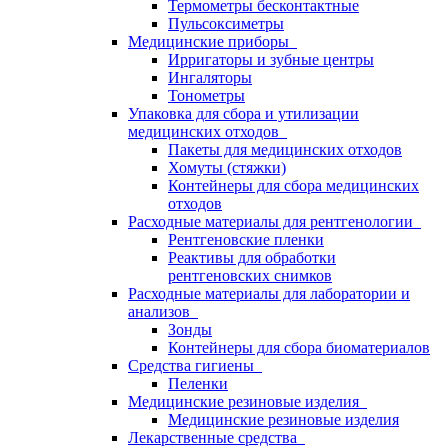
Термометры бесконтактные
Пульсоксиметры
Медицинские приборы
Ирригаторы и зубные центры
Ингаляторы
Тонометры
Упаковка для сбора и утилизации
медицинских отходов
Пакеты для медицинских отходов
Хомуты (стяжки)
Контейнеры для сбора медицинских
отходов
Расходные материалы для рентгенологии
Рентгеновские пленки
Реактивы для обработки
рентгеновских снимков
Расходные материалы для лаборатории и
анализов
Зонды
Контейнеры для сбора биоматериалов
Средства гигиены
Пеленки
Медицинские резиновые изделия
Медицинские резиновые изделия
Лекарственные средства