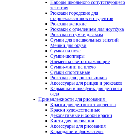
Наборы школьного сопутствующего
текстиля
Рюкзаки городские для
старшеклассников и студентов
Рюкзаки женские
Рюкзаки с отделением для ноутбука
Рюкзаки и сумки для мам
Сумки для внешкольных занятий
Мешки для обуви
Сумки на пояс
Сумки-шопперы
Элементы светоотражающие
Сумки-мини на плечо
Сумки спортивные
Рюкзаки для дошкольников
Аксессуары для ранцев и рюкзаков
Кармашки в шкафчик для детского
сада
Принадлежности для рисования
Краски для детского творчества
Краски художественные
Декоративные и хобби краски
Кисти для рисования
Аксессуары для рисования
Карандаши и фломастеры