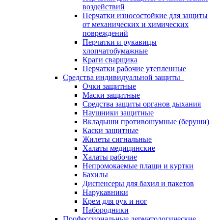
воздействий
Перчатки износостойкие для защиты
от механических и химических
повреждений
Перчатки и рукавицы
хлопчатобумажные
Краги сварщика
Перчатки рабочие утепленные
Средства индивидуальной защиты
Очки защитные
Маски защитные
Средства защиты органов дыхания
Наушники защитные
Вкладыши противошумные (беруши)
Каски защитные
Жилеты сигнальные
Халаты медицинские
Халаты рабочие
Непромокаемые плащи и куртки
Бахилы
Диспенсеры для бахил и пакетов
Нарукавники
Крем для рук и ног
Набородники
Профессиональные дерматологические