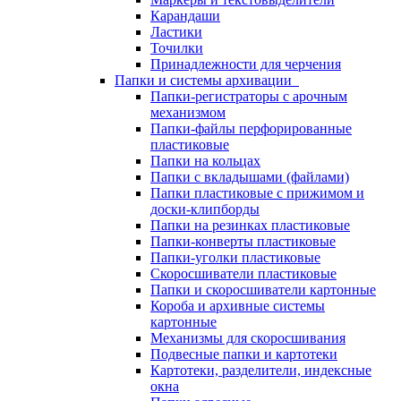
Карандаши
Ластики
Точилки
Принадлежности для черчения
Папки и системы архивации
Папки-регистраторы с арочным
механизмом
Папки-файлы перфорированные
пластиковые
Папки на кольцах
Папки с вкладышами (файлами)
Папки пластиковые с прижимом и
доски-клипборды
Папки на резинках пластиковые
Папки-конверты пластиковые
Папки-уголки пластиковые
Скоросшиватели пластиковые
Папки и скоросшиватели картонные
Короба и архивные системы
картонные
Механизмы для скоросшивания
Подвесные папки и картотеки
Картотеки, разделители, индексные
окна