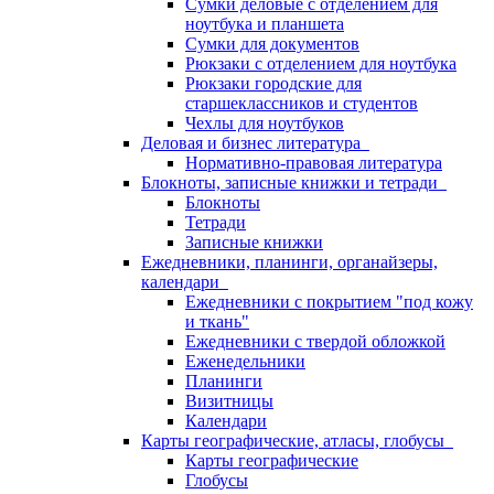
Сумки деловые с отделением для
ноутбука и планшета
Сумки для документов
Рюкзаки с отделением для ноутбука
Рюкзаки городские для
старшеклассников и студентов
Чехлы для ноутбуков
Деловая и бизнес литература
Нормативно-правовая литература
Блокноты, записные книжки и тетради
Блокноты
Тетради
Записные книжки
Ежедневники, планинги, органайзеры,
календари
Ежедневники с покрытием "под кожу
и ткань"
Ежедневники с твердой обложкой
Еженедельники
Планинги
Визитницы
Календари
Карты географические, атласы, глобусы
Карты географические
Глобусы