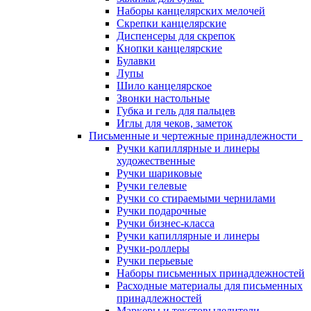
Наборы канцелярских мелочей
Скрепки канцелярские
Диспенсеры для скрепок
Кнопки канцелярские
Булавки
Лупы
Шило канцелярское
Звонки настольные
Губка и гель для пальцев
Иглы для чеков, заметок
Письменные и чертежные принадлежности
Ручки капиллярные и линеры
художественные
Ручки шариковые
Ручки гелевые
Ручки со стираемыми чернилами
Ручки подарочные
Ручки бизнес-класса
Ручки капиллярные и линеры
Ручки-роллеры
Ручки перьевые
Наборы письменных принадлежностей
Расходные материалы для письменных
принадлежностей
Маркеры и текстовыделители