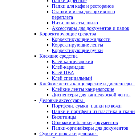
Папки адресные
Папки для кафе и ресторанов
Станки и иглы для архивного
переплета
Нити, шпагаты, шило
Аксессуары для документов и папок
Корректирующие средства
Корректирующие жидкости
Корректирующие ленты
Корректирующие ручки
Клеящие средства
Клей канцелярский
Клей-карандаш
Клей ПВА
Клей специальный
Клейкие ленты канцелярские и диспенсеры
Клейкие ленты канцелярские
Диспенсеры для канцелярской ленты
Деловые аксессуары
Портфели, сумки, папки из кожи
Папки и портфели из пластика и ткани
Визитницы
Обложки и бланки документов
Папки-органайзеры для документов
Сумки и рюкзаки деловые