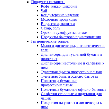
Продукты питания
Кофе, какао, цикорий
Чай
Кондитерские изделия
Молочная продукция
Вода, соки, напитки
Сахар, соль
Орехи и сухофрукты, снэки
Продукты быстрого приготовления
Гигиенические товары
Мыло и диспенсеры, антисептические
гели
Диспенсеры для туалетной бумаги и
полотенец
Диспенсеры настольные и салфетки к
ним
Туалетная бумага профессиональная
Туалетная бумага офисно-бытовая
Полотенца бумажные
профессиональные
Полотенца бумажные офисно-бытовые
Салфетки столовые и подставки для
чашек
Покрытия на унитаз и диспенсеры к
ним