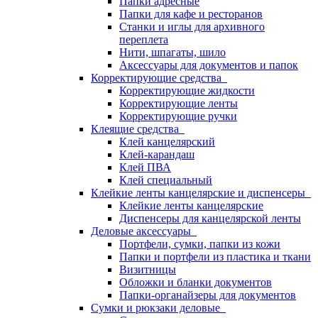
Папки адресные
Папки для кафе и ресторанов
Станки и иглы для архивного
переплета
Нити, шпагаты, шило
Аксессуары для документов и папок
Корректирующие средства
Корректирующие жидкости
Корректирующие ленты
Корректирующие ручки
Клеящие средства
Клей канцелярский
Клей-карандаш
Клей ПВА
Клей специальный
Клейкие ленты канцелярские и диспенсеры
Клейкие ленты канцелярские
Диспенсеры для канцелярской ленты
Деловые аксессуары
Портфели, сумки, папки из кожи
Папки и портфели из пластика и ткани
Визитницы
Обложки и бланки документов
Папки-органайзеры для документов
Сумки и рюкзаки деловые