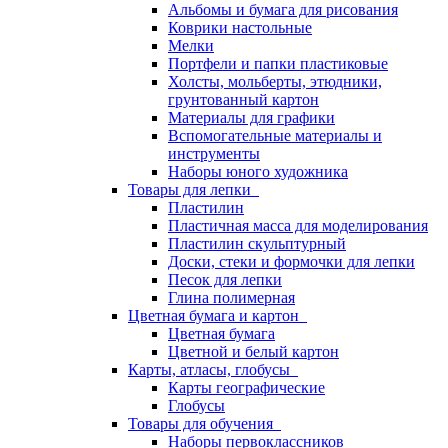
Альбомы и бумага для рисования
Коврики настольные
Мелки
Портфели и папки пластиковые
Холсты, мольберты, этюдники,
грунтованный картон
Материалы для графики
Вспомогательные материалы и
инструменты
Наборы юного художника
Товары для лепки
Пластилин
Пластичная масса для моделирования
Пластилин скульптурный
Доски, стеки и формочки для лепки
Песок для лепки
Глина полимерная
Цветная бумага и картон
Цветная бумага
Цветной и белый картон
Карты, атласы, глобусы
Карты географические
Глобусы
Товары для обучения
Наборы первоклассников