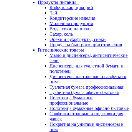
Продукты питания
Кофе, какао, цикорий
Чай
Кондитерские изделия
Молочная продукция
Вода, соки, напитки
Сахар, соль
Орехи и сухофрукты, снэки
Продукты быстрого приготовления
Гигиенические товары
Мыло и диспенсеры, антисептические
гели
Диспенсеры для туалетной бумаги и
полотенец
Диспенсеры настольные и салфетки к
ним
Туалетная бумага профессиональная
Туалетная бумага офисно-бытовая
Полотенца бумажные
профессиональные
Полотенца бумажные офисно-бытовые
Салфетки столовые и подставки для
чашек
Покрытия на унитаз и диспенсеры к
ним