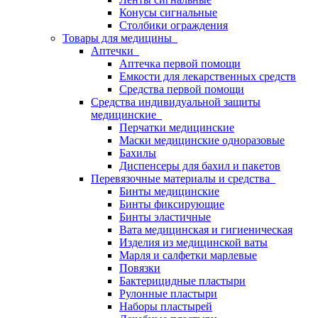
Конусы сигнальные
Столбики ограждения
Товары для медицины
Аптечки
Аптечка первой помощи
Емкости для лекарственных средств
Средства первой помощи
Средства индивидуальной защиты
медицинские
Перчатки медицинские
Маски медицинские одноразовые
Бахилы
Диспенсеры для бахил и пакетов
Перевязочные материалы и средства
Бинты медицинские
Бинты фиксирующие
Бинты эластичные
Вата медицинская и гигиеническая
Изделия из медицинской ваты
Марля и салфетки марлевые
Повязки
Бактерицидные пластыри
Рулонные пластыри
Наборы пластырей