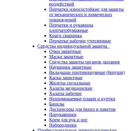
воздействий
Перчатки износостойкие для защиты
от механических и химических
повреждений
Перчатки и рукавицы
хлопчатобумажные
Краги сварщика
Перчатки рабочие утепленные
Средства индивидуальной защиты
Очки защитные
Маски защитные
Средства защиты органов дыхания
Наушники защитные
Вкладыши противошумные (беруши)
Каски защитные
Жилеты сигнальные
Халаты медицинские
Халаты рабочие
Непромокаемые плащи и куртки
Бахилы
Диспенсеры для бахил и пакетов
Нарукавники
Крем для рук и ног
Набородники
Профессиональные дерматологические