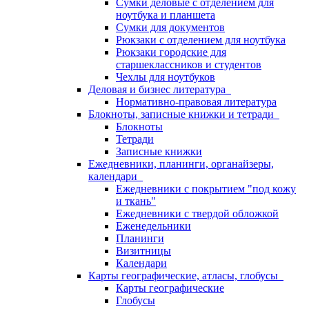
Сумки деловые с отделением для
ноутбука и планшета
Сумки для документов
Рюкзаки с отделением для ноутбука
Рюкзаки городские для
старшеклассников и студентов
Чехлы для ноутбуков
Деловая и бизнес литература
Нормативно-правовая литература
Блокноты, записные книжки и тетради
Блокноты
Тетради
Записные книжки
Ежедневники, планинги, органайзеры,
календари
Ежедневники с покрытием "под кожу
и ткань"
Ежедневники с твердой обложкой
Еженедельники
Планинги
Визитницы
Календари
Карты географические, атласы, глобусы
Карты географические
Глобусы