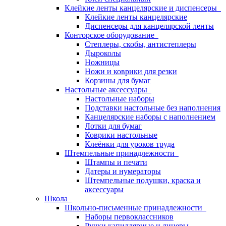
Клейкие ленты канцелярские и диспенсеры
Клейкие ленты канцелярские
Диспенсеры для канцелярской ленты
Конторское оборудование
Степлеры, скобы, антистеплеры
Дыроколы
Ножницы
Ножи и коврики для резки
Корзины для бумаг
Настольные аксессуары
Настольные наборы
Подставки настольные без наполнения
Канцелярские наборы с наполнением
Лотки для бумаг
Коврики настольные
Клеёнки для уроков труда
Штемпельные принадлежности
Штампы и печати
Датеры и нумераторы
Штемпельные подушки, краска и
аксессуары
Школа
Школьно-письменные принадлежности
Наборы первоклассников
Ручки капиллярные и линеры