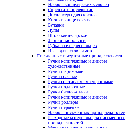
Наборы канцелярских мелочей
Скрепки канцелярские
Диспенсеры для скрепок
Кнопки канцелярские
Булавки
Лупы
Шило канцелярское
Звонки настольные
Губка и гель для пальцев
Иглы для чеков, заметок
Письменные и чертежные принадлежности
Ручки капиллярные и линеры
художественные
Ручки шариковые
Ручки гелевые
Ручки со стираемыми чернилами
Ручки подарочные
Ручки бизнес-класса
Ручки капиллярные и линеры
Ручки-роллеры
Ручки перьевые
Наборы письменных принадлежностей
Расходные материалы для письменных
принадлежностей
Маркеры и текстовыделители