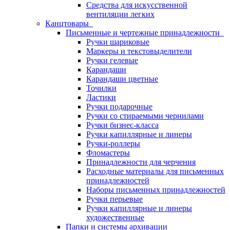
Средства для искусственной
вентиляции легких
Канцтовары
Письменные и чертежные принадлежности
Ручки шариковые
Маркеры и текстовыделители
Ручки гелевые
Карандаши
Карандаши цветные
Точилки
Ластики
Ручки подарочные
Ручки со стираемыми чернилами
Ручки бизнес-класса
Ручки капиллярные и линеры
Ручки-роллеры
Фломастеры
Принадлежности для черчения
Расходные материалы для письменных
принадлежностей
Наборы письменных принадлежностей
Ручки перьевые
Ручки капиллярные и линеры
художественные
Папки и системы архивации