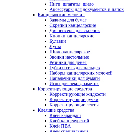
Нити, шпагаты, шило
Аксессуары для документов и папок
Канцелярские мелочи
Зажимы для бумаг
Скрепки канцелярские
Диспенсеры для скрепок
Кнопки канцелярские
Булавки
Лупы
Шило канцелярское
Звонки настольные
Резинки для денег
Губка и гель для пальцев
Наборы канцелярских мелочей
Напальчники для бумаги
Иглы для чеков, заметок
Корректирующие средства
Корректирующие жидкости
Корректирующие ручки
Корректирующие ленты
Клеящие средства
Клей-карандаш
Клей канцелярский
Клей ПВА
Клей специальный