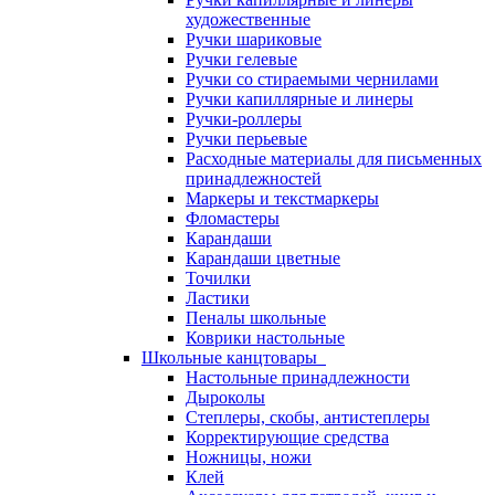
художественные
Ручки шариковые
Ручки гелевые
Ручки со стираемыми чернилами
Ручки капиллярные и линеры
Ручки-роллеры
Ручки перьевые
Расходные материалы для письменных
принадлежностей
Маркеры и текстмаркеры
Фломастеры
Карандаши
Карандаши цветные
Точилки
Ластики
Пеналы школьные
Коврики настольные
Школьные канцтовары
Настольные принадлежности
Дыроколы
Степлеры, скобы, антистеплеры
Корректирующие средства
Ножницы, ножи
Клей