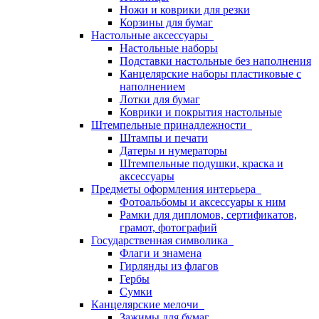
Ножи и коврики для резки
Корзины для бумаг
Настольные аксессуары
Настольные наборы
Подставки настольные без наполнения
Канцелярские наборы пластиковые с
наполнением
Лотки для бумаг
Коврики и покрытия настольные
Штемпельные принадлежности
Штампы и печати
Датеры и нумераторы
Штемпельные подушки, краска и
аксессуары
Предметы оформления интерьера
Фотоальбомы и аксессуары к ним
Рамки для дипломов, сертификатов,
грамот, фотографий
Государственная символика
Флаги и знамена
Гирлянды из флагов
Гербы
Сумки
Канцелярские мелочи
Зажимы для бумаг