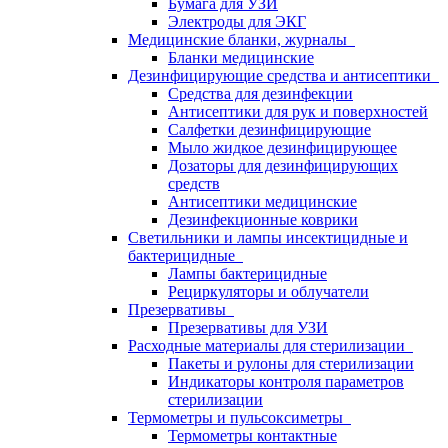
Бумага для УЗИ
Электроды для ЭКГ
Медицинские бланки, журналы
Бланки медицинские
Дезинфицирующие средства и антисептики
Средства для дезинфекции
Антисептики для рук и поверхностей
Салфетки дезинфицирующие
Мыло жидкое дезинфицирующее
Дозаторы для дезинфицирующих
средств
Антисептики медицинские
Дезинфекционные коврики
Светильники и лампы инсектицидные и
бактерицидные
Лампы бактерицидные
Рециркуляторы и облучатели
Презервативы
Презервативы для УЗИ
Расходные материалы для стерилизации
Пакеты и рулоны для стерилизации
Индикаторы контроля параметров
стерилизации
Термометры и пульсоксиметры
Термометры контактные