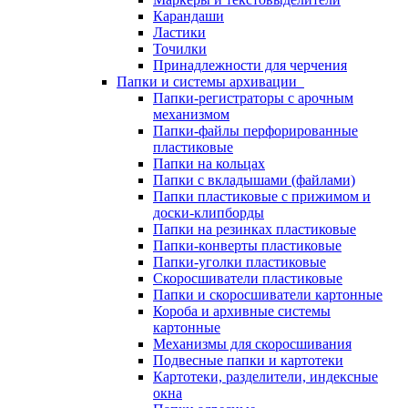
Карандаши
Ластики
Точилки
Принадлежности для черчения
Папки и системы архивации
Папки-регистраторы с арочным
механизмом
Папки-файлы перфорированные
пластиковые
Папки на кольцах
Папки с вкладышами (файлами)
Папки пластиковые с прижимом и
доски-клипборды
Папки на резинках пластиковые
Папки-конверты пластиковые
Папки-уголки пластиковые
Скоросшиватели пластиковые
Папки и скоросшиватели картонные
Короба и архивные системы
картонные
Механизмы для скоросшивания
Подвесные папки и картотеки
Картотеки, разделители, индексные
окна