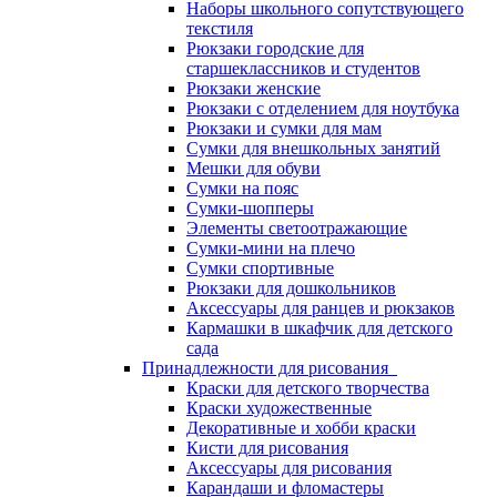
Наборы школьного сопутствующего
текстиля
Рюкзаки городские для
старшеклассников и студентов
Рюкзаки женские
Рюкзаки с отделением для ноутбука
Рюкзаки и сумки для мам
Сумки для внешкольных занятий
Мешки для обуви
Сумки на пояс
Сумки-шопперы
Элементы светоотражающие
Сумки-мини на плечо
Сумки спортивные
Рюкзаки для дошкольников
Аксессуары для ранцев и рюкзаков
Кармашки в шкафчик для детского
сада
Принадлежности для рисования
Краски для детского творчества
Краски художественные
Декоративные и хобби краски
Кисти для рисования
Аксессуары для рисования
Карандаши и фломастеры