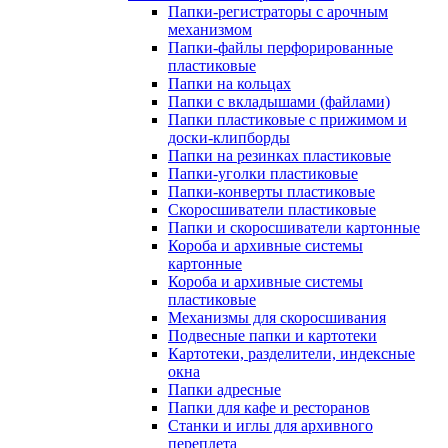
Папки-регистраторы с арочным
механизмом
Папки-файлы перфорированные
пластиковые
Папки на кольцах
Папки с вкладышами (файлами)
Папки пластиковые с прижимом и
доски-клипборды
Папки на резинках пластиковые
Папки-уголки пластиковые
Папки-конверты пластиковые
Скоросшиватели пластиковые
Папки и скоросшиватели картонные
Короба и архивные системы
картонные
Короба и архивные системы
пластиковые
Механизмы для скоросшивания
Подвесные папки и картотеки
Картотеки, разделители, индексные
окна
Папки адресные
Папки для кафе и ресторанов
Станки и иглы для архивного
переплета