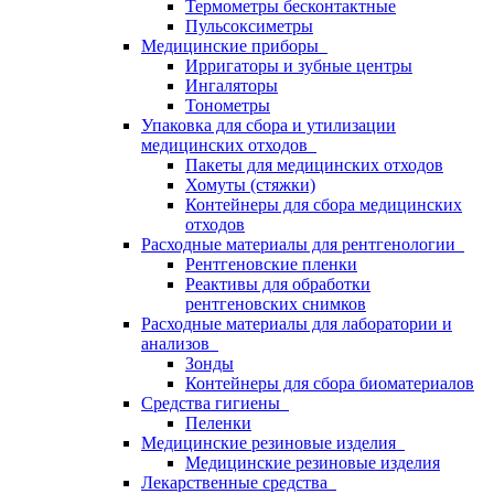
Термометры бесконтактные
Пульсоксиметры
Медицинские приборы
Ирригаторы и зубные центры
Ингаляторы
Тонометры
Упаковка для сбора и утилизации
медицинских отходов
Пакеты для медицинских отходов
Хомуты (стяжки)
Контейнеры для сбора медицинских
отходов
Расходные материалы для рентгенологии
Рентгеновские пленки
Реактивы для обработки
рентгеновских снимков
Расходные материалы для лаборатории и
анализов
Зонды
Контейнеры для сбора биоматериалов
Средства гигиены
Пеленки
Медицинские резиновые изделия
Медицинские резиновые изделия
Лекарственные средства