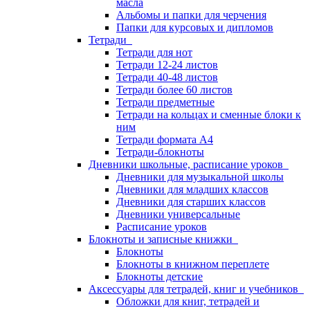
масла
Альбомы и папки для черчения
Папки для курсовых и дипломов
Тетради
Тетради для нот
Тетради 12-24 листов
Тетради 40-48 листов
Тетради более 60 листов
Тетради предметные
Тетради на кольцах и сменные блоки к
ним
Тетради формата А4
Тетради-блокноты
Дневники школьные, расписание уроков
Дневники для музыкальной школы
Дневники для младших классов
Дневники для старших классов
Дневники универсальные
Расписание уроков
Блокноты и записные книжки
Блокноты
Блокноты в книжном переплете
Блокноты детские
Аксессуары для тетрадей, книг и учебников
Обложки для книг, тетрадей и