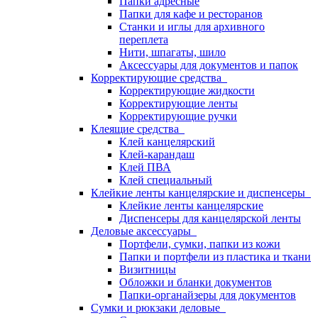
Папки адресные
Папки для кафе и ресторанов
Станки и иглы для архивного
переплета
Нити, шпагаты, шило
Аксессуары для документов и папок
Корректирующие средства
Корректирующие жидкости
Корректирующие ленты
Корректирующие ручки
Клеящие средства
Клей канцелярский
Клей-карандаш
Клей ПВА
Клей специальный
Клейкие ленты канцелярские и диспенсеры
Клейкие ленты канцелярские
Диспенсеры для канцелярской ленты
Деловые аксессуары
Портфели, сумки, папки из кожи
Папки и портфели из пластика и ткани
Визитницы
Обложки и бланки документов
Папки-органайзеры для документов
Сумки и рюкзаки деловые