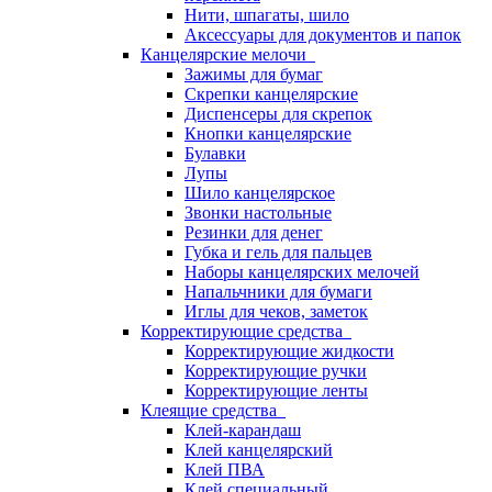
Нити, шпагаты, шило
Аксессуары для документов и папок
Канцелярские мелочи
Зажимы для бумаг
Скрепки канцелярские
Диспенсеры для скрепок
Кнопки канцелярские
Булавки
Лупы
Шило канцелярское
Звонки настольные
Резинки для денег
Губка и гель для пальцев
Наборы канцелярских мелочей
Напальчники для бумаги
Иглы для чеков, заметок
Корректирующие средства
Корректирующие жидкости
Корректирующие ручки
Корректирующие ленты
Клеящие средства
Клей-карандаш
Клей канцелярский
Клей ПВА
Клей специальный