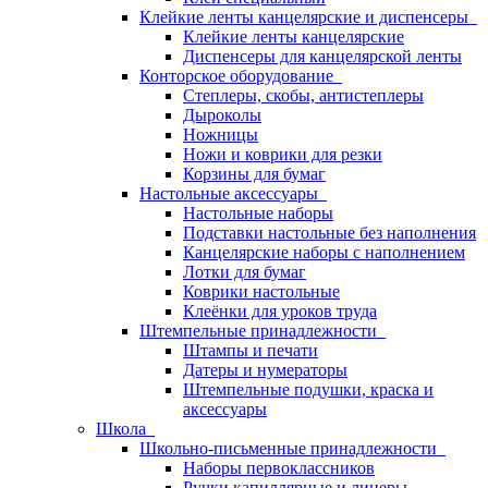
Клейкие ленты канцелярские и диспенсеры
Клейкие ленты канцелярские
Диспенсеры для канцелярской ленты
Конторское оборудование
Степлеры, скобы, антистеплеры
Дыроколы
Ножницы
Ножи и коврики для резки
Корзины для бумаг
Настольные аксессуары
Настольные наборы
Подставки настольные без наполнения
Канцелярские наборы с наполнением
Лотки для бумаг
Коврики настольные
Клеёнки для уроков труда
Штемпельные принадлежности
Штампы и печати
Датеры и нумераторы
Штемпельные подушки, краска и
аксессуары
Школа
Школьно-письменные принадлежности
Наборы первоклассников
Ручки капиллярные и линеры