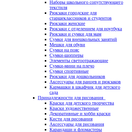
Наборы школьного сопутствующего
текстиля
Рюкзаки городские для
старшеклассников и студентов
Рюкзаки женские
Рюкзаки с отделением для ноутбука
Рюкзаки и сумки для мам
Сумки для внешкольных занятий
Мешки для обуви
Сумки на пояс
Сумки-шопперы
Элементы светоотражающие
Сумки-мини на плечо
Сумки спортивные
Рюкзаки для дошкольников
Аксессуары для ранцев и рюкзаков
Кармашки в шкафчик для детского
сада
Принадлежности для рисования
Краски для детского творчества
Краски художественные
Декоративные и хобби краски
Кисти для рисования
Аксессуары для рисования
Карандаши и фломастеры