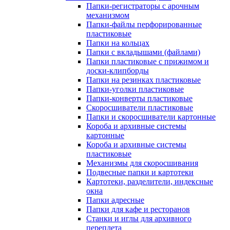
Папки-регистраторы с арочным
механизмом
Папки-файлы перфорированные
пластиковые
Папки на кольцах
Папки с вкладышами (файлами)
Папки пластиковые с прижимом и
доски-клипборды
Папки на резинках пластиковые
Папки-уголки пластиковые
Папки-конверты пластиковые
Скоросшиватели пластиковые
Папки и скоросшиватели картонные
Короба и архивные системы
картонные
Короба и архивные системы
пластиковые
Механизмы для скоросшивания
Подвесные папки и картотеки
Картотеки, разделители, индексные
окна
Папки адресные
Папки для кафе и ресторанов
Станки и иглы для архивного
переплета