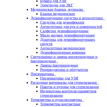
Бумага для УЗИ
Электроды для ЭКГ
Медицинские бланки, журналы
Бланки медицинские
Дезинфицирующие средства и антисептики
Средства для дезинфекции
Антисептики для рук и поверхностей
Салфетки дезинфицирующие
Мыло жидкое дезинфицирующее
Дозаторы для дезинфицирующих
средств
Антисептики медицинские
Дезинфекционные коврики
Светильники и лампы инсектицидные и
бактерицидные
Лампы бактерицидные
Рециркуляторы и облучатели
Презервативы
Презервативы для УЗИ
Расходные материалы для стерилизации
Пакеты и рулоны для стерилизации
Индикаторы контроля параметров
стерилизации
Термометры и пульсоксиметры
Термометры контактные