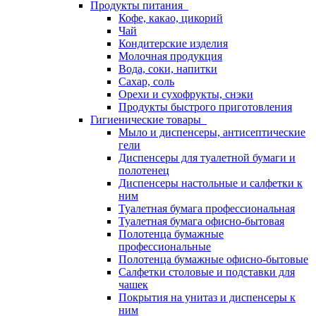
Продукты питания
Кофе, какао, цикорий
Чай
Кондитерские изделия
Молочная продукция
Вода, соки, напитки
Сахар, соль
Орехи и сухофрукты, снэки
Продукты быстрого приготовления
Гигиенические товары
Мыло и диспенсеры, антисептические
гели
Диспенсеры для туалетной бумаги и
полотенец
Диспенсеры настольные и салфетки к
ним
Туалетная бумага профессиональная
Туалетная бумага офисно-бытовая
Полотенца бумажные
профессиональные
Полотенца бумажные офисно-бытовые
Салфетки столовые и подставки для
чашек
Покрытия на унитаз и диспенсеры к
ним