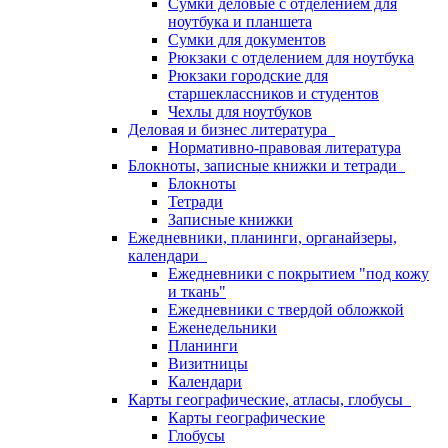
Сумки деловые с отделением для
ноутбука и планшета
Сумки для документов
Рюкзаки с отделением для ноутбука
Рюкзаки городские для
старшеклассников и студентов
Чехлы для ноутбуков
Деловая и бизнес литература
Нормативно-правовая литература
Блокноты, записные книжки и тетради
Блокноты
Тетради
Записные книжки
Ежедневники, планинги, органайзеры,
календари
Ежедневники с покрытием "под кожу
и ткань"
Ежедневники с твердой обложкой
Еженедельники
Планинги
Визитницы
Календари
Карты географические, атласы, глобусы
Карты географические
Глобусы