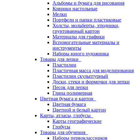
Альбомы и бумага для рисования
Коврики настольные
Мелки
Портфели и папки пластиковые
Холсты, мольберты, этюдники,
грунтованный картон
Материалы для графики
Вспомогательные материалы и
инструменты
Наборы юного художника
Товары для лепки
Пластилин
Пластичная масса для моделирования
Пластилин скульптурный
Доски, стеки и формочки для лепки
Песок для лепки
Глина полимерная
Цветная бумага и картон
Цветная бумага
Цветной и белый картон
Карты, атласы, глобусы
Карты географические
Глобусы
Товары для обучения
Наборы первоклассников