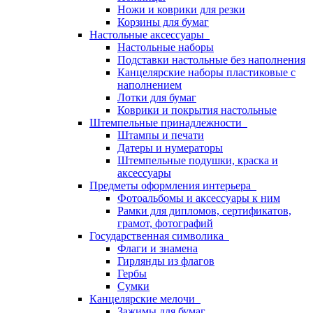
Ножи и коврики для резки
Корзины для бумаг
Настольные аксессуары
Настольные наборы
Подставки настольные без наполнения
Канцелярские наборы пластиковые с
наполнением
Лотки для бумаг
Коврики и покрытия настольные
Штемпельные принадлежности
Штампы и печати
Датеры и нумераторы
Штемпельные подушки, краска и
аксессуары
Предметы оформления интерьера
Фотоальбомы и аксессуары к ним
Рамки для дипломов, сертификатов,
грамот, фотографий
Государственная символика
Флаги и знамена
Гирлянды из флагов
Гербы
Сумки
Канцелярские мелочи
Зажимы для бумаг