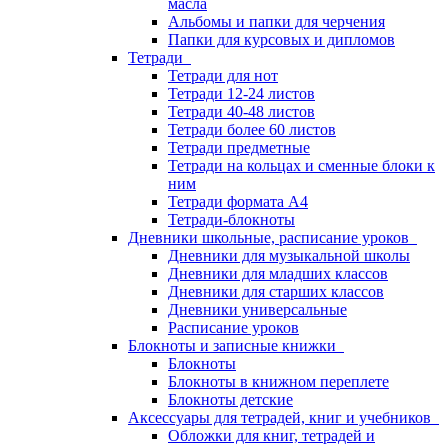
масла
Альбомы и папки для черчения
Папки для курсовых и дипломов
Тетради
Тетради для нот
Тетради 12-24 листов
Тетради 40-48 листов
Тетради более 60 листов
Тетради предметные
Тетради на кольцах и сменные блоки к
ним
Тетради формата А4
Тетради-блокноты
Дневники школьные, расписание уроков
Дневники для музыкальной школы
Дневники для младших классов
Дневники для старших классов
Дневники универсальные
Расписание уроков
Блокноты и записные книжки
Блокноты
Блокноты в книжном переплете
Блокноты детские
Аксессуары для тетрадей, книг и учебников
Обложки для книг, тетрадей и