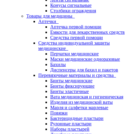
Конусы сигнальные
Столбики ограждения
Товары для медицины
Аптечки
Аптечка первой помощи
Емкости для лекарственных средств
Средства первой помощи
Средства индивидуальной защиты
медицинские
Перчатки медицинские
Маски медицинские одноразовые
Бахилы
Диспенсеры для бахил и пакетов
Перевязочные материалы и средства
Бинты медицинские
Бинты фиксирующие
Бинты эластичные
Вата медицинская и гигиеническая
Изделия из медицинской ваты
Марля и салфетки марлевые
Повязки
Бактерицидные пластыри
Рулонные пластыри
Наборы пластырей