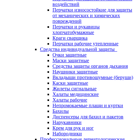
воздействий
Перчатки износостойкие для защиты
от механических и химических
повреждений
Перчатки и рукавицы
хлопчатобумажные
Краги сварщика
Перчатки рабочие утепленные
Средства индивидуальной защиты
Очки защитные
Маски защитные
Средства защиты органов дыхания
Наушники защитные
Вкладыши противошумные (беруши)
Каски защитные
Жилеты сигнальные
Халаты медицинские
Халаты рабочие
Непромокаемые плащи и куртки
Бахилы
Диспенсеры для бахил и пакетов
Нарукавники
Крем для рук и ног
Набородники
Профессиональные дерматологические