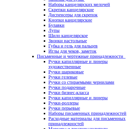
Наборы канцелярских мелочей
Скрепки канцелярские
Диспенсеры для скрепок
Кнопки канцелярские
Булавки
Лупы
Шило канцелярское
Звонки настольные
Губка и гель для пальцев
Иглы для чеков, заметок
Письменные и чертежные принадлежности
Ручки капиллярные и линеры
художественные
Ручки шариковые
Ручки гелевые
Ручки со стираемыми чернилами
Ручки подарочные
Ручки бизнес-класса
Ручки капиллярные и линеры
Ручки-роллеры
Ручки перьевые
Наборы письменных принадлежностей
Расходные материалы для письменных
принадлежностей
Маркеры и текстовыделители