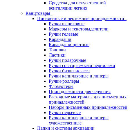
Средства для искусственной
вентиляции легких
Канцтовары
Письменные и чертежные принадлежности
Ручки шариковые
Маркеры и текстовыделители
Ручки гелевые
Карандаши
Карандаши цветные
Точилки
Ластики
Ручки подарочные
Ручки со стираемыми чернилами
Ручки бизнес-класса
Ручки капиллярные и линеры
Ручки-роллеры
Фломастеры
Принадлежности для черчения
Расходные материалы для письменных
принадлежностей
Наборы письменных принадлежностей
Ручки перьевые
Ручки капиллярные и линеры
художественные
Папки и системы архивации