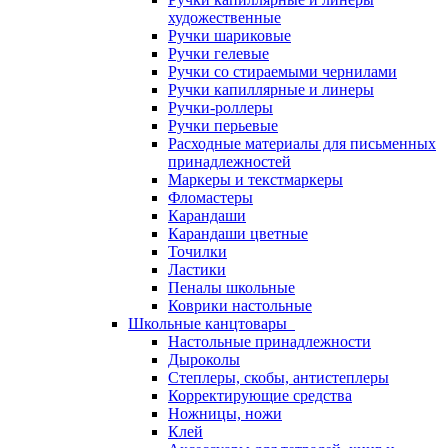
художественные
Ручки шариковые
Ручки гелевые
Ручки со стираемыми чернилами
Ручки капиллярные и линеры
Ручки-роллеры
Ручки перьевые
Расходные материалы для письменных
принадлежностей
Маркеры и текстмаркеры
Фломастеры
Карандаши
Карандаши цветные
Точилки
Ластики
Пеналы школьные
Коврики настольные
Школьные канцтовары
Настольные принадлежности
Дыроколы
Степлеры, скобы, антистеплеры
Корректирующие средства
Ножницы, ножи
Клей