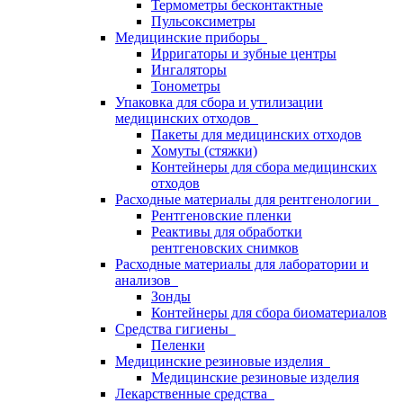
Термометры бесконтактные
Пульсоксиметры
Медицинские приборы
Ирригаторы и зубные центры
Ингаляторы
Тонометры
Упаковка для сбора и утилизации
медицинских отходов
Пакеты для медицинских отходов
Хомуты (стяжки)
Контейнеры для сбора медицинских
отходов
Расходные материалы для рентгенологии
Рентгеновские пленки
Реактивы для обработки
рентгеновских снимков
Расходные материалы для лаборатории и
анализов
Зонды
Контейнеры для сбора биоматериалов
Средства гигиены
Пеленки
Медицинские резиновые изделия
Медицинские резиновые изделия
Лекарственные средства