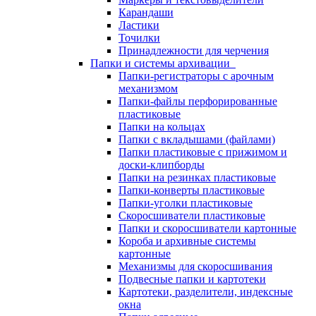
Карандаши
Ластики
Точилки
Принадлежности для черчения
Папки и системы архивации
Папки-регистраторы с арочным
механизмом
Папки-файлы перфорированные
пластиковые
Папки на кольцах
Папки с вкладышами (файлами)
Папки пластиковые с прижимом и
доски-клипборды
Папки на резинках пластиковые
Папки-конверты пластиковые
Папки-уголки пластиковые
Скоросшиватели пластиковые
Папки и скоросшиватели картонные
Короба и архивные системы
картонные
Механизмы для скоросшивания
Подвесные папки и картотеки
Картотеки, разделители, индексные
окна