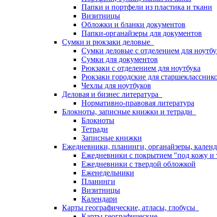
Папки и портфели из пластика и ткани
Визитницы
Обложки и бланки документов
Папки-органайзеры для документов
Сумки и рюкзаки деловые
Сумки деловые с отделением для ноутбу
Сумки для документов
Рюкзаки с отделением для ноутбука
Рюкзаки городские для старшекласснико
Чехлы для ноутбуков
Деловая и бизнес литература
Нормативно-правовая литература
Блокноты, записные книжки и тетради
Блокноты
Тетради
Записные книжки
Ежедневники, планинги, органайзеры, кале
Ежедневники с покрытием "под кожу и 
Ежедневники с твердой обложкой
Еженедельники
Планинги
Визитницы
Календари
Карты географические, атласы, глобусы
Карты географические