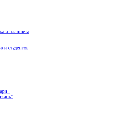
ка и планшета
в и студентов
ндари
ткань"