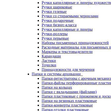
Ручки капиллярные и линеры художест
Ручки шариковые
Ручки гелевые
Ручки со стираемыми чернилами
Ручки подарочные
Ручки бизнес-класса
Ручки капиллярные и линеры
Ручки-роллеры
Ручки перьевые
Наборы письменных принадлежностей
Расходные материалы для письменных 
Маркеры и текстовыделители
Карандаши
Ластики
Точилки
Принадлежности для черчения
Папки и системы архивации
Папки-регистраторы с арочным механи
Папки-файлы перфорированные пласти
Папки на кольцах
Папки с вкладышами (файлами)
Папки пластиковые с прижимом и доск
Папки на резинках пластиковые
Папки-конверты пластиковые
Папки-уголки пластиковые