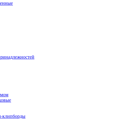
венные
принадлежностей
змом
ковые
и-клипборды