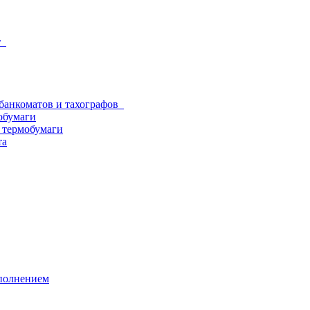
от
 банкоматов и тахографов
обумаги
з термобумаги
та
аполнением