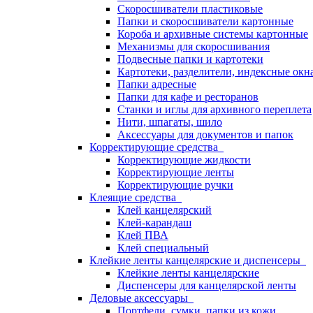
Скоросшиватели пластиковые
Папки и скоросшиватели картонные
Короба и архивные системы картонные
Механизмы для скоросшивания
Подвесные папки и картотеки
Картотеки, разделители, индексные окн
Папки адресные
Папки для кафе и ресторанов
Станки и иглы для архивного переплета
Нити, шпагаты, шило
Аксессуары для документов и папок
Корректирующие средства
Корректирующие жидкости
Корректирующие ленты
Корректирующие ручки
Клеящие средства
Клей канцелярский
Клей-карандаш
Клей ПВА
Клей специальный
Клейкие ленты канцелярские и диспенсеры
Клейкие ленты канцелярские
Диспенсеры для канцелярской ленты
Деловые аксессуары
Портфели, сумки, папки из кожи