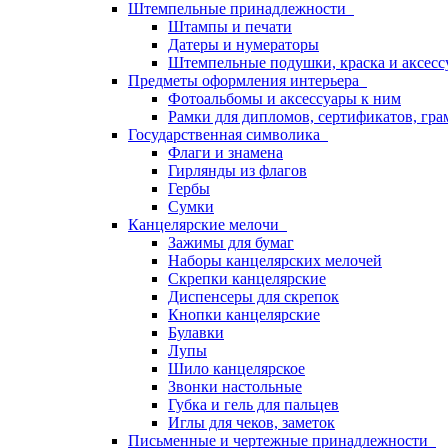
Штемпельные принадлежности
Штампы и печати
Датеры и нумераторы
Штемпельные подушки, краска и аксесс
Предметы оформления интерьера
Фотоальбомы и аксессуары к ним
Рамки для дипломов, сертификатов, гра
Государственная символика
Флаги и знамена
Гирлянды из флагов
Гербы
Сумки
Канцелярские мелочи
Зажимы для бумаг
Наборы канцелярских мелочей
Скрепки канцелярские
Диспенсеры для скрепок
Кнопки канцелярские
Булавки
Лупы
Шило канцелярское
Звонки настольные
Губка и гель для пальцев
Иглы для чеков, заметок
Письменные и чертежные принадлежности