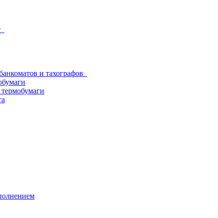
от
 банкоматов и тахографов
обумаги
з термобумаги
та
аполнением