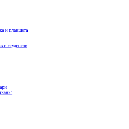
ка и планшета
в и студентов
ндари
ткань"