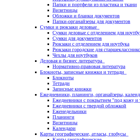
Папки и портфели из пластика и ткани
Визитницы
Обложки и бланки документов
Папки-органайзеры для документов
Сумки и рюкзаки деловые
Сумки деловые с отделением для ноутбу
Сумки для документов
Рюкзаки с отделением для ноутбука
Рюкзаки городские для старшекласснико
Чехлы для ноутбуков
Деловая и бизнес литература
Нормативно-правовая литература
Блокноты, записные книжки и тетради
Блокноты
Тетради
Записные книжки
Ежедневники, планинги, органайзеры, кале
Ежедневники с покрытием "под кожу и 
Ежедневники с твердой обложкой
Еженедельники
Планинги
Визитницы
Календари
Карты географические, атласы, глобусы
Карты географические