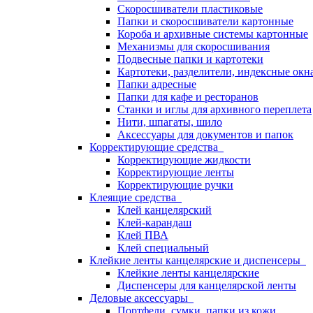
Скоросшиватели пластиковые
Папки и скоросшиватели картонные
Короба и архивные системы картонные
Механизмы для скоросшивания
Подвесные папки и картотеки
Картотеки, разделители, индексные окн
Папки адресные
Папки для кафе и ресторанов
Станки и иглы для архивного переплета
Нити, шпагаты, шило
Аксессуары для документов и папок
Корректирующие средства
Корректирующие жидкости
Корректирующие ленты
Корректирующие ручки
Клеящие средства
Клей канцелярский
Клей-карандаш
Клей ПВА
Клей специальный
Клейкие ленты канцелярские и диспенсеры
Клейкие ленты канцелярские
Диспенсеры для канцелярской ленты
Деловые аксессуары
Портфели, сумки, папки из кожи