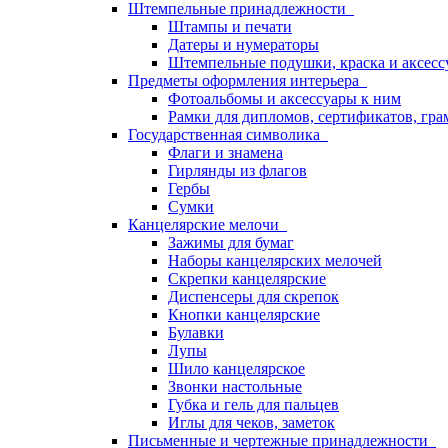
Штемпельные принадлежности
Штампы и печати
Датеры и нумераторы
Штемпельные подушки, краска и аксесс
Предметы оформления интерьера
Фотоальбомы и аксессуары к ним
Рамки для дипломов, сертификатов, гра
Государственная символика
Флаги и знамена
Гирлянды из флагов
Гербы
Сумки
Канцелярские мелочи
Зажимы для бумаг
Наборы канцелярских мелочей
Скрепки канцелярские
Диспенсеры для скрепок
Кнопки канцелярские
Булавки
Лупы
Шило канцелярское
Звонки настольные
Губка и гель для пальцев
Иглы для чеков, заметок
Письменные и чертежные принадлежности