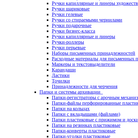
Ручки капиллярные и линеры художест
Ручки шариковые
Ручки гелевые
Ручки со стираемыми чернилами
Ручки подарочные
Ручки бизнес-класса
Ручки капиллярные и линеры
Ручки-роллеры
Ручки перьевые
Наборы письменных принадлежностей
Расходные материалы для письменных 
Маркеры и текстовыделители
Карандаши
Ластики
Точилки
Принадлежности для черчения
Папки и системы архивации
Папки-регистраторы с арочным механи
Папки-файлы перфорированные пласти
Папки на кольцах
Папки с вкладышами (файлами)
Папки пластиковые с прижимом и доск
Папки на резинках пластиковые
Папки-конверты пластиковые
Папки-уголки пластиковые