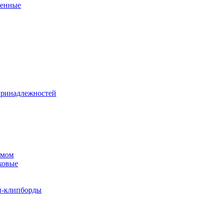
венные
принадлежностей
змом
ковые
и-клипборды