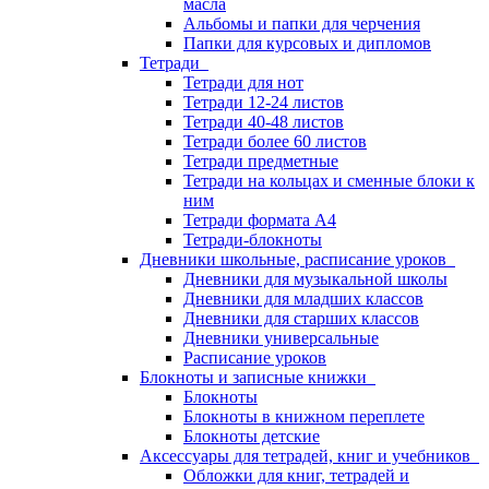
масла
Альбомы и папки для черчения
Папки для курсовых и дипломов
Тетради
Тетради для нот
Тетради 12-24 листов
Тетради 40-48 листов
Тетради более 60 листов
Тетради предметные
Тетради на кольцах и сменные блоки к
ним
Тетради формата А4
Тетради-блокноты
Дневники школьные, расписание уроков
Дневники для музыкальной школы
Дневники для младших классов
Дневники для старших классов
Дневники универсальные
Расписание уроков
Блокноты и записные книжки
Блокноты
Блокноты в книжном переплете
Блокноты детские
Аксессуары для тетрадей, книг и учебников
Обложки для книг, тетрадей и