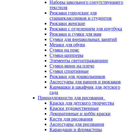
Наборы школьного сопутствующего
текстиля
Рюкзаки городские для
старшеклассников и студентов
Рюкзаки женские
Рюкзаки с отделением для ноутбука
Рюкзаки и сумки для мам
Сумки для внешкольных занятий
Мешки для обуви
Сумки на пояс
Сумки-шопперы
Элементы светоотражающие
Сумки-мини на плечо
Сумки спортивные
Рюкзаки для дошкольников
Аксессуары для ранцев и рюкзаков
Кармашки в шкафчик для детского
сада
Принадлежности для рисования
Краски для детского творчества
Краски художественные
Декоративные и хобби краски
Кисти для рисования
Аксессуары для рисования
Карандаши и фломастеры