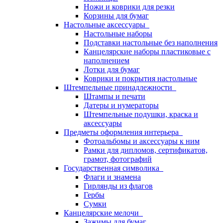
Ножи и коврики для резки
Корзины для бумаг
Настольные аксессуары
Настольные наборы
Подставки настольные без наполнения
Канцелярские наборы пластиковые с
наполнением
Лотки для бумаг
Коврики и покрытия настольные
Штемпельные принадлежности
Штампы и печати
Датеры и нумераторы
Штемпельные подушки, краска и
аксессуары
Предметы оформления интерьера
Фотоальбомы и аксессуары к ним
Рамки для дипломов, сертификатов,
грамот, фотографий
Государственная символика
Флаги и знамена
Гирлянды из флагов
Гербы
Сумки
Канцелярские мелочи
Зажимы для бумаг