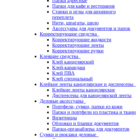
Папки адресные
Папки для кафе и ресторанов
Станки и иглы для архивного
переплета
Нити, шпагаты, шило
Аксессуары для документов и папок
Корректирующие средства
Корректирующие жидкости
Корректирующие ленты
Корректирующие ручки
Клеящие средства
Клей канцелярский
Клей-карандаш
Клей ПВА
Клей специальный
Клейкие ленты канцелярские и диспенсеры
Клейкие ленты канцелярские
Диспенсеры для канцелярской ленты
Деловые аксессуары
Портфели, сумки, папки из кожи
Папки и портфели из пластика и ткани
Визитницы
Обложки и бланки документов
Папки-органайзеры для документов
Сумки и рюкзаки деловые