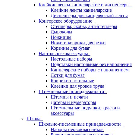
Клейкие ленты канцелярские и диспенсеры
Клейкие ленты канцелярские
Диспенсеры для канцелярской ленты
Конторское оборудование
Степлеры, скобы, антистеплеры
Дыроколы
Ножницы
Ножи и коврики для резки
Корзины для бумаг
Настольные аксессуары
Настольные наборы
Подставки настольные без наполнения
Канцелярские наборы с наполнением
Лотки для бумаг
Коврики настольные
Клеёнки для уроков труда
Штемпельные принадлежности
Штампы и печати
Датеры и нумераторы
Штемпельные подушки, краска и
аксессуары
Школа
Школьно-письменные принадлежности
Наборы первоклассников
Ручки капиллярные и линеры