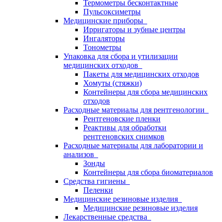
Термометры бесконтактные
Пульсоксиметры
Медицинские приборы
Ирригаторы и зубные центры
Ингаляторы
Тонометры
Упаковка для сбора и утилизации
медицинских отходов
Пакеты для медицинских отходов
Хомуты (стяжки)
Контейнеры для сбора медицинских
отходов
Расходные материалы для рентгенологии
Рентгеновские пленки
Реактивы для обработки
рентгеновских снимков
Расходные материалы для лаборатории и
анализов
Зонды
Контейнеры для сбора биоматериалов
Средства гигиены
Пеленки
Медицинские резиновые изделия
Медицинские резиновые изделия
Лекарственные средства