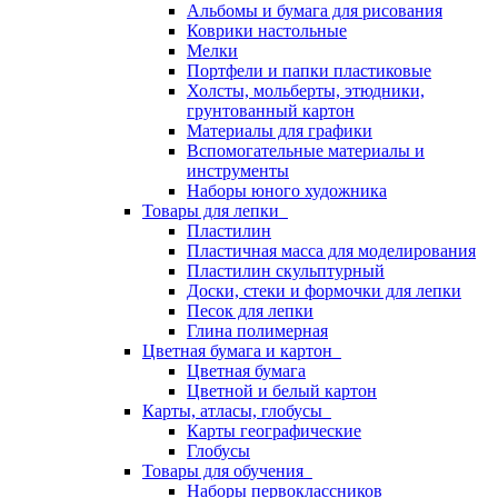
Альбомы и бумага для рисования
Коврики настольные
Мелки
Портфели и папки пластиковые
Холсты, мольберты, этюдники,
грунтованный картон
Материалы для графики
Вспомогательные материалы и
инструменты
Наборы юного художника
Товары для лепки
Пластилин
Пластичная масса для моделирования
Пластилин скульптурный
Доски, стеки и формочки для лепки
Песок для лепки
Глина полимерная
Цветная бумага и картон
Цветная бумага
Цветной и белый картон
Карты, атласы, глобусы
Карты географические
Глобусы
Товары для обучения
Наборы первоклассников