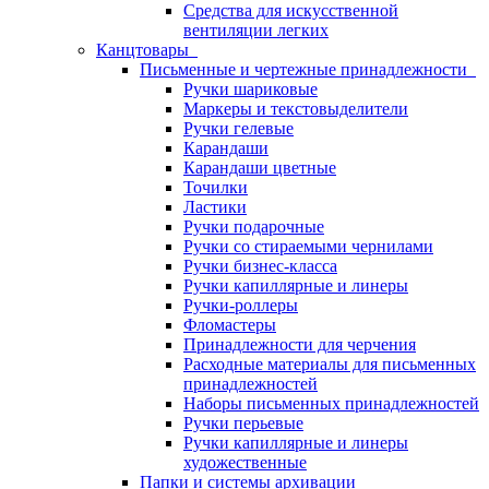
Средства для искусственной
вентиляции легких
Канцтовары
Письменные и чертежные принадлежности
Ручки шариковые
Маркеры и текстовыделители
Ручки гелевые
Карандаши
Карандаши цветные
Точилки
Ластики
Ручки подарочные
Ручки со стираемыми чернилами
Ручки бизнес-класса
Ручки капиллярные и линеры
Ручки-роллеры
Фломастеры
Принадлежности для черчения
Расходные материалы для письменных
принадлежностей
Наборы письменных принадлежностей
Ручки перьевые
Ручки капиллярные и линеры
художественные
Папки и системы архивации