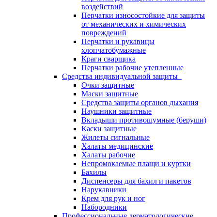
воздействий
Перчатки износостойкие для защиты
от механических и химических
повреждений
Перчатки и рукавицы
хлопчатобумажные
Краги сварщика
Перчатки рабочие утепленные
Средства индивидуальной защиты
Очки защитные
Маски защитные
Средства защиты органов дыхания
Наушники защитные
Вкладыши противошумные (беруши)
Каски защитные
Жилеты сигнальные
Халаты медицинские
Халаты рабочие
Непромокаемые плащи и куртки
Бахилы
Диспенсеры для бахил и пакетов
Нарукавники
Крем для рук и ног
Набородники
Профессиональные дерматологические