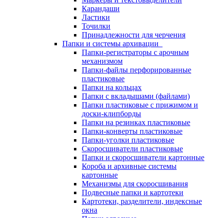
Карандаши
Ластики
Точилки
Принадлежности для черчения
Папки и системы архивации
Папки-регистраторы с арочным
механизмом
Папки-файлы перфорированные
пластиковые
Папки на кольцах
Папки с вкладышами (файлами)
Папки пластиковые с прижимом и
доски-клипборды
Папки на резинках пластиковые
Папки-конверты пластиковые
Папки-уголки пластиковые
Скоросшиватели пластиковые
Папки и скоросшиватели картонные
Короба и архивные системы
картонные
Механизмы для скоросшивания
Подвесные папки и картотеки
Картотеки, разделители, индексные
окна