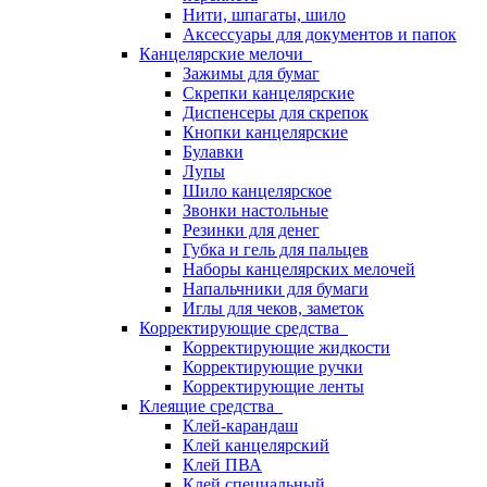
Нити, шпагаты, шило
Аксессуары для документов и папок
Канцелярские мелочи
Зажимы для бумаг
Скрепки канцелярские
Диспенсеры для скрепок
Кнопки канцелярские
Булавки
Лупы
Шило канцелярское
Звонки настольные
Резинки для денег
Губка и гель для пальцев
Наборы канцелярских мелочей
Напальчники для бумаги
Иглы для чеков, заметок
Корректирующие средства
Корректирующие жидкости
Корректирующие ручки
Корректирующие ленты
Клеящие средства
Клей-карандаш
Клей канцелярский
Клей ПВА
Клей специальный