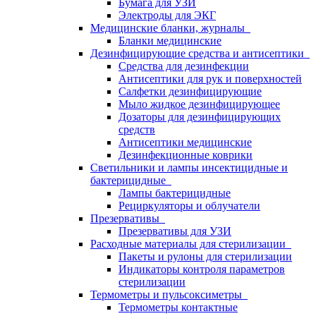
Бумага для УЗИ
Электроды для ЭКГ
Медицинские бланки, журналы
Бланки медицинские
Дезинфицирующие средства и антисептики
Средства для дезинфекции
Антисептики для рук и поверхностей
Салфетки дезинфицирующие
Мыло жидкое дезинфицирующее
Дозаторы для дезинфицирующих
средств
Антисептики медицинские
Дезинфекционные коврики
Светильники и лампы инсектицидные и
бактерицидные
Лампы бактерицидные
Рециркуляторы и облучатели
Презервативы
Презервативы для УЗИ
Расходные материалы для стерилизации
Пакеты и рулоны для стерилизации
Индикаторы контроля параметров
стерилизации
Термометры и пульсоксиметры
Термометры контактные