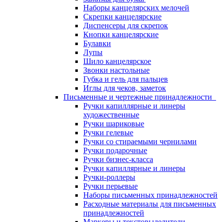
Наборы канцелярских мелочей
Скрепки канцелярские
Диспенсеры для скрепок
Кнопки канцелярские
Булавки
Лупы
Шило канцелярское
Звонки настольные
Губка и гель для пальцев
Иглы для чеков, заметок
Письменные и чертежные принадлежности
Ручки капиллярные и линеры
художественные
Ручки шариковые
Ручки гелевые
Ручки со стираемыми чернилами
Ручки подарочные
Ручки бизнес-класса
Ручки капиллярные и линеры
Ручки-роллеры
Ручки перьевые
Наборы письменных принадлежностей
Расходные материалы для письменных
принадлежностей
Маркеры и текстовыделители