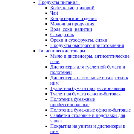
Продукты питания
Кофе, какао, цикорий
Чай
Кондитерские изделия
Молочная продукция
Вода, соки, напитки
Сахар, соль
Орехи и сухофрукты, снэки
Продукты быстрого приготовления
Гигиенические товары
Мыло и диспенсеры, антисептические
гели
Диспенсеры для туалетной бумаги и
полотенец
Диспенсеры настольные и салфетки к
ним
Туалетная бумага профессиональная
Туалетная бумага офисно-бытовая
Полотенца бумажные
профессиональные
Полотенца бумажные офисно-бытовые
Салфетки столовые и подставки для
чашек
Покрытия на унитаз и диспенсеры к
ним