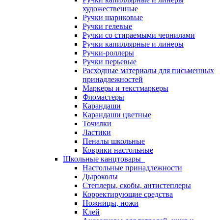
художественные
Ручки шариковые
Ручки гелевые
Ручки со стираемыми чернилами
Ручки капиллярные и линеры
Ручки-роллеры
Ручки перьевые
Расходные материалы для письменных
принадлежностей
Маркеры и текстмаркеры
Фломастеры
Карандаши
Карандаши цветные
Точилки
Ластики
Пеналы школьные
Коврики настольные
Школьные канцтовары
Настольные принадлежности
Дыроколы
Степлеры, скобы, антистеплеры
Корректирующие средства
Ножницы, ножи
Клей