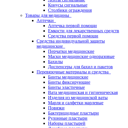
Конусы сигнальные
Столбики ограждения
Товары для медицины
Аптечки
Аптечка первой помощи
Емкости для лекарственных средств
Средства первой помощи
Средства индивидуальной защиты
медицинские
Перчатки медицинские
Маски медицинские одноразовые
Бахилы
Диспенсеры для бахил и пакетов
Перевязочные материалы и средства
Бинты медицинские
Бинты фиксирующие
Бинты эластичные
Вата медицинская и гигиеническая
Изделия из медицинской ваты
Марля и салфетки марлевые
Повязки
Бактерицидные пластыри
Рулонные пластыри
Наборы пластырей