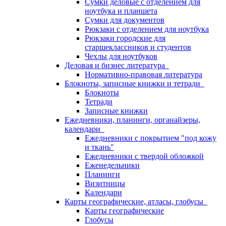
Сумки деловые с отделением для
ноутбука и планшета
Сумки для документов
Рюкзаки с отделением для ноутбука
Рюкзаки городские для
старшеклассников и студентов
Чехлы для ноутбуков
Деловая и бизнес литература
Нормативно-правовая литература
Блокноты, записные книжки и тетради
Блокноты
Тетради
Записные книжки
Ежедневники, планинги, органайзеры,
календари
Ежедневники с покрытием "под кожу
и ткань"
Ежедневники с твердой обложкой
Еженедельники
Планинги
Визитницы
Календари
Карты географические, атласы, глобусы
Карты географические
Глобусы