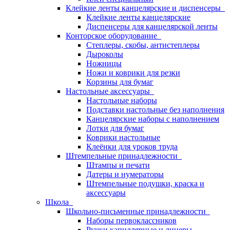
Клейкие ленты канцелярские и диспенсеры
Клейкие ленты канцелярские
Диспенсеры для канцелярской ленты
Конторское оборудование
Степлеры, скобы, антистеплеры
Дыроколы
Ножницы
Ножи и коврики для резки
Корзины для бумаг
Настольные аксессуары
Настольные наборы
Подставки настольные без наполнения
Канцелярские наборы с наполнением
Лотки для бумаг
Коврики настольные
Клеёнки для уроков труда
Штемпельные принадлежности
Штампы и печати
Датеры и нумераторы
Штемпельные подушки, краска и
аксессуары
Школа
Школьно-письменные принадлежности
Наборы первоклассников
Ручки капиллярные и линеры