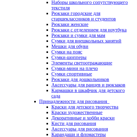
Наборы школьного сопутствующего
текстиля
Рюкзаки городские для
старшеклассников и студентов
Рюкзаки женские
Рюкзаки с отделением для ноутбука
Рюкзаки и сумки для мам
Сумки для внешкольных занятий
Мешки для обуви
Сумки на пояс
Сумки-шопперы
Элементы светоотражающие
Сумки-мини на плечо
Сумки спортивные
Рюкзаки для дошкольников
Аксессуары для ранцев и рюкзаков
Кармашки в шкафчик для детского
сада
Принадлежности для рисования
Краски для детского творчества
Краски художественные
Декоративные и хобби краски
Кисти для рисования
Аксессуары для рисования
Карандаши и фломастеры