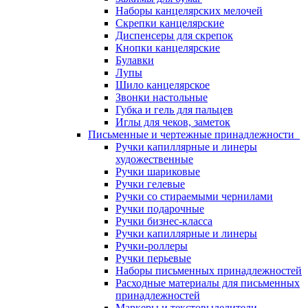
Наборы канцелярских мелочей
Скрепки канцелярские
Диспенсеры для скрепок
Кнопки канцелярские
Булавки
Лупы
Шило канцелярское
Звонки настольные
Губка и гель для пальцев
Иглы для чеков, заметок
Письменные и чертежные принадлежности
Ручки капиллярные и линеры
художественные
Ручки шариковые
Ручки гелевые
Ручки со стираемыми чернилами
Ручки подарочные
Ручки бизнес-класса
Ручки капиллярные и линеры
Ручки-роллеры
Ручки перьевые
Наборы письменных принадлежностей
Расходные материалы для письменных
принадлежностей
Маркеры и текстовыделители