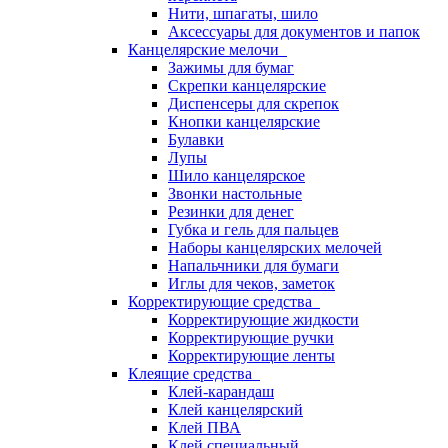
Нити, шпагаты, шило
Аксессуары для документов и папок
Канцелярские мелочи
Зажимы для бумаг
Скрепки канцелярские
Диспенсеры для скрепок
Кнопки канцелярские
Булавки
Лупы
Шило канцелярское
Звонки настольные
Резинки для денег
Губка и гель для пальцев
Наборы канцелярских мелочей
Напальчники для бумаги
Иглы для чеков, заметок
Корректирующие средства
Корректирующие жидкости
Корректирующие ручки
Корректирующие ленты
Клеящие средства
Клей-карандаш
Клей канцелярский
Клей ПВА
Клей специальный