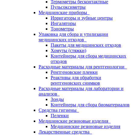
Термометры бесконтактные
Пульсоксиметры
Медицинские приборы
Ирригаторы и зубные центры
Ингаляторы
Тонометры
Упаковка для сбора и утилизации
медицинских отходов
Пакеты для медицинских отходов
Хомуты (стяжки)
Контейнеры для сбора медицинских
отходов
Расходные материалы для рентгенологии
Рентгеновские пленки
Реактивы для обработки
рентгеновских снимков
Расходные материалы для лаборатории и
анализов
Зонды
Контейнеры для сбора биоматериалов
Средства гигиены
Пеленки
Медицинские резиновые изделия
Медицинские резиновые изделия
Лекарственные средства