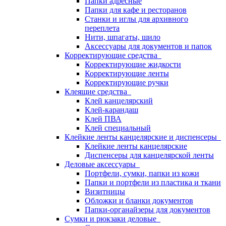
Папки адресные
Папки для кафе и ресторанов
Станки и иглы для архивного
переплета
Нити, шпагаты, шило
Аксессуары для документов и папок
Корректирующие средства
Корректирующие жидкости
Корректирующие ленты
Корректирующие ручки
Клеящие средства
Клей канцелярский
Клей-карандаш
Клей ПВА
Клей специальный
Клейкие ленты канцелярские и диспенсеры
Клейкие ленты канцелярские
Диспенсеры для канцелярской ленты
Деловые аксессуары
Портфели, сумки, папки из кожи
Папки и портфели из пластика и ткани
Визитницы
Обложки и бланки документов
Папки-органайзеры для документов
Сумки и рюкзаки деловые