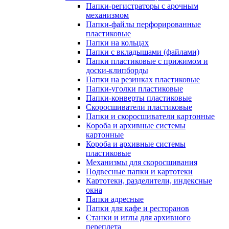
Папки-регистраторы с арочным
механизмом
Папки-файлы перфорированные
пластиковые
Папки на кольцах
Папки с вкладышами (файлами)
Папки пластиковые с прижимом и
доски-клипборды
Папки на резинках пластиковые
Папки-уголки пластиковые
Папки-конверты пластиковые
Скоросшиватели пластиковые
Папки и скоросшиватели картонные
Короба и архивные системы
картонные
Короба и архивные системы
пластиковые
Механизмы для скоросшивания
Подвесные папки и картотеки
Картотеки, разделители, индексные
окна
Папки адресные
Папки для кафе и ресторанов
Станки и иглы для архивного
переплета