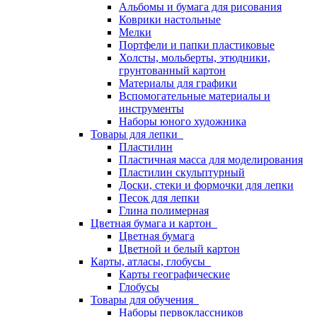
Альбомы и бумага для рисования
Коврики настольные
Мелки
Портфели и папки пластиковые
Холсты, мольберты, этюдники,
грунтованный картон
Материалы для графики
Вспомогательные материалы и
инструменты
Наборы юного художника
Товары для лепки
Пластилин
Пластичная масса для моделирования
Пластилин скульптурный
Доски, стеки и формочки для лепки
Песок для лепки
Глина полимерная
Цветная бумага и картон
Цветная бумага
Цветной и белый картон
Карты, атласы, глобусы
Карты географические
Глобусы
Товары для обучения
Наборы первоклассников