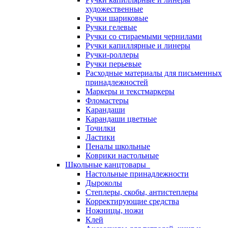
художественные
Ручки шариковые
Ручки гелевые
Ручки со стираемыми чернилами
Ручки капиллярные и линеры
Ручки-роллеры
Ручки перьевые
Расходные материалы для письменных
принадлежностей
Маркеры и текстмаркеры
Фломастеры
Карандаши
Карандаши цветные
Точилки
Ластики
Пеналы школьные
Коврики настольные
Школьные канцтовары
Настольные принадлежности
Дыроколы
Степлеры, скобы, антистеплеры
Корректирующие средства
Ножницы, ножи
Клей