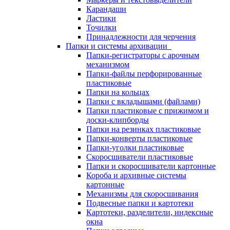
Карандаши
Ластики
Точилки
Принадлежности для черчения
Папки и системы архивации
Папки-регистраторы с арочным
механизмом
Папки-файлы перфорированные
пластиковые
Папки на кольцах
Папки с вкладышами (файлами)
Папки пластиковые с прижимом и
доски-клипборды
Папки на резинках пластиковые
Папки-конверты пластиковые
Папки-уголки пластиковые
Скоросшиватели пластиковые
Папки и скоросшиватели картонные
Короба и архивные системы
картонные
Механизмы для скоросшивания
Подвесные папки и картотеки
Картотеки, разделители, индексные
окна