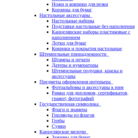
Ножи и коврики для резки
Корзины для бумаг
Настольные аксессуары
Настольные наборы
Подставки настольные без наполнения
Канцелярские наборы пластиковые с
наполнением
Лотки для бумаг
Коврики и покрытия настольные
Штемпельные принадлежности
Штампы и печати
Датеры и нумераторы
Штемпельные подушки, краска и
аксессуары
Предметы оформления интерьера
Фотоальбомы и аксессуары к ним
Рамки для дипломов, сертификатов,
грамот, фотографий
Государственная символика
Флаги и знамена
Гирлянды из флагов
Гербы
Сумки
Канцелярские мелочи
Зажимы для бумаг