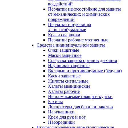
воздействий
Перчатки износостойкие для защиты
от механических и химических
повреждений
Перчатки и рукавицы
хлопчатобумажные
Краги сварщика
Перчатки рабочие утепленные
Средства индивидуальной защиты
Очки защитные
Маски защитные
Средства защиты органов дыхания
Наушники защитные
Вкладыши противошумные (беруши)
Каски защитные
Жилеты сигнальные
Халаты медицинские
Халаты рабочие
Непромокаемые плащи и куртки
Бахилы
Диспенсеры для бахил и пакетов
Нарукавники
Крем для рук и ног
Набородники
Профессиональные дерматологические