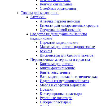
Конусы сигнальные
Столбики ограждения
Товары для медицины
Аптечки
Аптечка первой помощи
Емкости для лекарственных средств
Средства первой помощи
Средства индивидуальной защиты
медицинские
Перчатки медицинские
Маски медицинские одноразовые
Бахилы
Диспенсеры для бахил и пакетов
Перевязочные материалы и средства
Бинты медицинские
Бинты фиксирующие
Бинты эластичные
Вата медицинская и гигиеническая
Изделия из медицинской ваты
Марля и салфетки марлевые
Повязки
Бактерицидные пластыри
Рулонные пластыри
Наборы пластырей