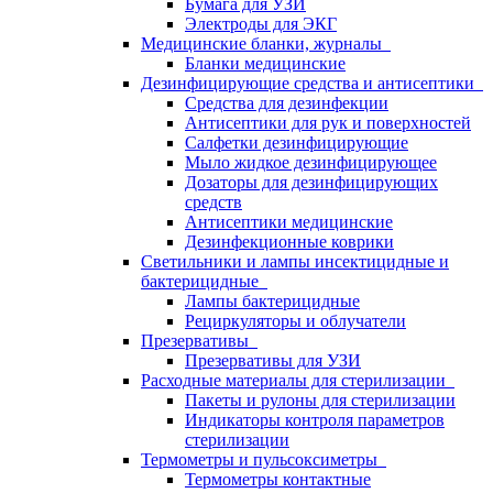
Бумага для УЗИ
Электроды для ЭКГ
Медицинские бланки, журналы
Бланки медицинские
Дезинфицирующие средства и антисептики
Средства для дезинфекции
Антисептики для рук и поверхностей
Салфетки дезинфицирующие
Мыло жидкое дезинфицирующее
Дозаторы для дезинфицирующих
средств
Антисептики медицинские
Дезинфекционные коврики
Светильники и лампы инсектицидные и
бактерицидные
Лампы бактерицидные
Рециркуляторы и облучатели
Презервативы
Презервативы для УЗИ
Расходные материалы для стерилизации
Пакеты и рулоны для стерилизации
Индикаторы контроля параметров
стерилизации
Термометры и пульсоксиметры
Термометры контактные