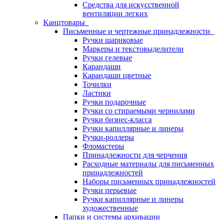
Средства для искусственной
вентиляции легких
Канцтовары
Письменные и чертежные принадлежности
Ручки шариковые
Маркеры и текстовыделители
Ручки гелевые
Карандаши
Карандаши цветные
Точилки
Ластики
Ручки подарочные
Ручки со стираемыми чернилами
Ручки бизнес-класса
Ручки капиллярные и линеры
Ручки-роллеры
Фломастеры
Принадлежности для черчения
Расходные материалы для письменных
принадлежностей
Наборы письменных принадлежностей
Ручки перьевые
Ручки капиллярные и линеры
художественные
Папки и системы архивации