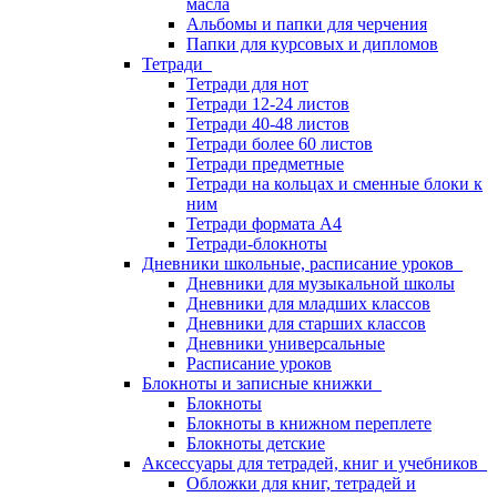
масла
Альбомы и папки для черчения
Папки для курсовых и дипломов
Тетради
Тетради для нот
Тетради 12-24 листов
Тетради 40-48 листов
Тетради более 60 листов
Тетради предметные
Тетради на кольцах и сменные блоки к
ним
Тетради формата А4
Тетради-блокноты
Дневники школьные, расписание уроков
Дневники для музыкальной школы
Дневники для младших классов
Дневники для старших классов
Дневники универсальные
Расписание уроков
Блокноты и записные книжки
Блокноты
Блокноты в книжном переплете
Блокноты детские
Аксессуары для тетрадей, книг и учебников
Обложки для книг, тетрадей и