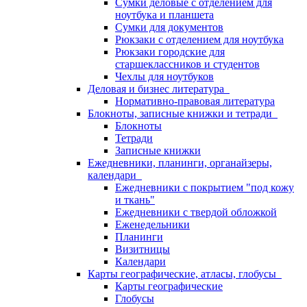
Сумки деловые с отделением для
ноутбука и планшета
Сумки для документов
Рюкзаки с отделением для ноутбука
Рюкзаки городские для
старшеклассников и студентов
Чехлы для ноутбуков
Деловая и бизнес литература
Нормативно-правовая литература
Блокноты, записные книжки и тетради
Блокноты
Тетради
Записные книжки
Ежедневники, планинги, органайзеры,
календари
Ежедневники с покрытием "под кожу
и ткань"
Ежедневники с твердой обложкой
Еженедельники
Планинги
Визитницы
Календари
Карты географические, атласы, глобусы
Карты географические
Глобусы