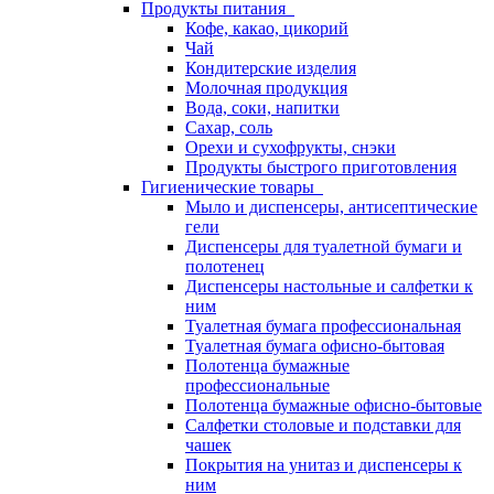
Продукты питания
Кофе, какао, цикорий
Чай
Кондитерские изделия
Молочная продукция
Вода, соки, напитки
Сахар, соль
Орехи и сухофрукты, снэки
Продукты быстрого приготовления
Гигиенические товары
Мыло и диспенсеры, антисептические
гели
Диспенсеры для туалетной бумаги и
полотенец
Диспенсеры настольные и салфетки к
ним
Туалетная бумага профессиональная
Туалетная бумага офисно-бытовая
Полотенца бумажные
профессиональные
Полотенца бумажные офисно-бытовые
Салфетки столовые и подставки для
чашек
Покрытия на унитаз и диспенсеры к
ним