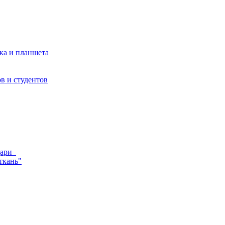
ка и планшета
в и студентов
ндари
ткань"