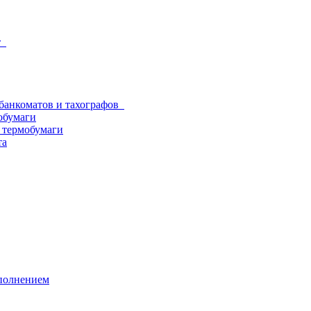
от
 банкоматов и тахографов
обумаги
з термобумаги
та
аполнением