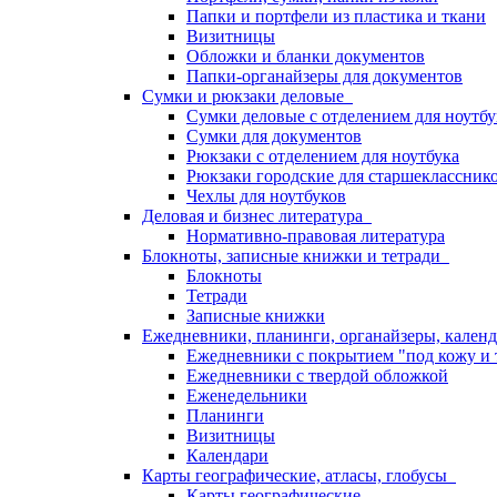
Папки и портфели из пластика и ткани
Визитницы
Обложки и бланки документов
Папки-органайзеры для документов
Сумки и рюкзаки деловые
Сумки деловые с отделением для ноутбу
Сумки для документов
Рюкзаки с отделением для ноутбука
Рюкзаки городские для старшекласснико
Чехлы для ноутбуков
Деловая и бизнес литература
Нормативно-правовая литература
Блокноты, записные книжки и тетради
Блокноты
Тетради
Записные книжки
Ежедневники, планинги, органайзеры, кале
Ежедневники с покрытием "под кожу и 
Ежедневники с твердой обложкой
Еженедельники
Планинги
Визитницы
Календари
Карты географические, атласы, глобусы
Карты географические