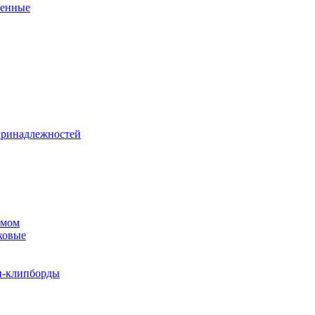
венные
принадлежностей
змом
ковые
и-клипборды