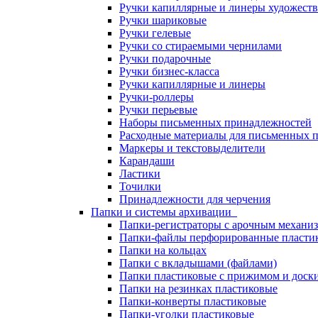
Ручки капиллярные и линеры художест
Ручки шариковые
Ручки гелевые
Ручки со стираемыми чернилами
Ручки подарочные
Ручки бизнес-класса
Ручки капиллярные и линеры
Ручки-роллеры
Ручки перьевые
Наборы письменных принадлежностей
Расходные материалы для письменных 
Маркеры и текстовыделители
Карандаши
Ластики
Точилки
Принадлежности для черчения
Папки и системы архивации
Папки-регистраторы с арочным механи
Папки-файлы перфорированные пласти
Папки на кольцах
Папки с вкладышами (файлами)
Папки пластиковые с прижимом и доск
Папки на резинках пластиковые
Папки-конверты пластиковые
Папки-уголки пластиковые