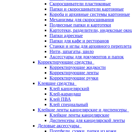
Скоросшиватели пластиковые
Папки и скоросшиватели картонные
Короба и архивные системы картонные
Механизмы для скоросшивания
Подвесные папки и картотеки
Картотеки, разделители, индексные окн
Папки адресные
Папки для кафе и ресторанов
Станки и иглы для архивного переплета
Нити, шпагаты, шило
Аксессуары для документов и папок
Корректирующие средства
Корректирующие жидкости
Корректирующие ленты
Корректирующие ручки
Клеящие средства
Клей канцелярский
Клей-карандаш
Клей ПВА
Клей специальный
Клейкие ленты канцелярские и диспенсеры
Клейкие ленты канцелярские
Диспенсеры для канцелярской ленты
Деловые аксессуары
Портфели, сумки, папки из кожи