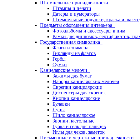
Штемпельные принадлежности
Штампы и печати
Датеры и нумераторы
Штемпельные подушки, краска и аксесс
Предметы оформления интерьера
Фотоальбомы и аксессуары к ним
Рамки для дипломов, сертификатов, гра
Государственная символика
Флаги и знамена
Гирлянды из флагов
Гербы
Сумки
Канцелярские мелочи
Зажимы для бумаг
Наборы канцелярских мелочей
Скрепки канцелярские
Диспенсеры для скрепок
Кнопки канцелярские
Булавки
Лупы
Шило канцелярское
Звонки настольные
Губка и гель для пальцев
Иглы для чеков, заметок
Письменные и чертежные принадлежности