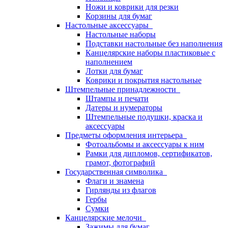
Ножи и коврики для резки
Корзины для бумаг
Настольные аксессуары
Настольные наборы
Подставки настольные без наполнения
Канцелярские наборы пластиковые с
наполнением
Лотки для бумаг
Коврики и покрытия настольные
Штемпельные принадлежности
Штампы и печати
Датеры и нумераторы
Штемпельные подушки, краска и
аксессуары
Предметы оформления интерьера
Фотоальбомы и аксессуары к ним
Рамки для дипломов, сертификатов,
грамот, фотографий
Государственная символика
Флаги и знамена
Гирлянды из флагов
Гербы
Сумки
Канцелярские мелочи
Зажимы для бумаг