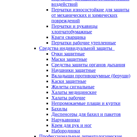
воздействий
Перчатки износостойкие для защиты
от механических и химических
повреждений
Перчатки и рукавицы
хлопчатобумажные
Краги сварщика
Перчатки рабочие утепленные
Средства индивидуальной защиты
Очки защитные
Маски защитные
Средства защиты органов дыхания
Наушники защитные
Вкладыши противошумные (беруши)
Каски защитные
Жилеты сигнальные
Халаты медицинские
Халаты рабочие
Непромокаемые плащи и куртки
Бахилы
Диспенсеры для бахил и пакетов
Нарукавники
Крем для рук и ног
Набородники
Профессиональные дерматологические