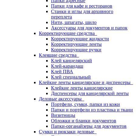
Папки адресные
Папки для кафе и ресторанов
Станки и иглы для архивного
переплета
Нити, шпагаты, шило
Аксессуары для документов и папок
Корректирующие средства
Корректирующие жидкости
Корректирующие ленты
Корректирующие ручки
Клеящие средства
Клей канцелярский
Клей-карандаш
Клей ПВА
Клей специальный
Клейкие ленты канцелярские и диспенсеры
Клейкие ленты канцелярские
Диспенсеры для канцелярской ленты
Деловые аксессуары
Портфели, сумки, папки из кожи
Папки и портфели из пластика и ткани
Визитницы
Обложки и бланки документов
Папки-органайзеры для документов
Сумки и рюкзаки деловые