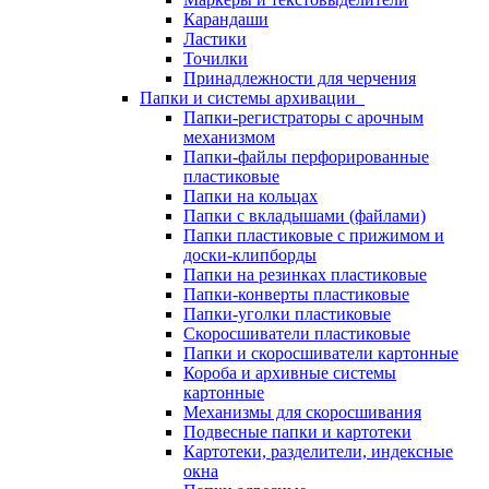
Карандаши
Ластики
Точилки
Принадлежности для черчения
Папки и системы архивации
Папки-регистраторы с арочным
механизмом
Папки-файлы перфорированные
пластиковые
Папки на кольцах
Папки с вкладышами (файлами)
Папки пластиковые с прижимом и
доски-клипборды
Папки на резинках пластиковые
Папки-конверты пластиковые
Папки-уголки пластиковые
Скоросшиватели пластиковые
Папки и скоросшиватели картонные
Короба и архивные системы
картонные
Механизмы для скоросшивания
Подвесные папки и картотеки
Картотеки, разделители, индексные
окна