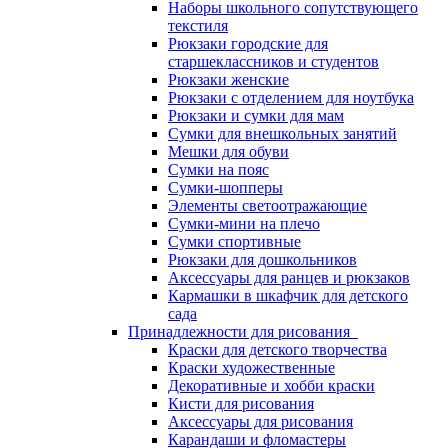
Наборы школьного сопутствующего
текстиля
Рюкзаки городские для
старшеклассников и студентов
Рюкзаки женские
Рюкзаки с отделением для ноутбука
Рюкзаки и сумки для мам
Сумки для внешкольных занятий
Мешки для обуви
Сумки на пояс
Сумки-шопперы
Элементы светоотражающие
Сумки-мини на плечо
Сумки спортивные
Рюкзаки для дошкольников
Аксессуары для ранцев и рюкзаков
Кармашки в шкафчик для детского
сада
Принадлежности для рисования
Краски для детского творчества
Краски художественные
Декоративные и хобби краски
Кисти для рисования
Аксессуары для рисования
Карандаши и фломастеры