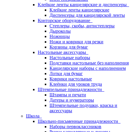
Клейкие ленты канцелярские и диспенсеры
Клейкие ленты канцелярские
Диспенсеры для канцелярской ленты
Конторское оборудование
Степлеры, скобы, антистеплеры
Дыроколы
Ножницы
Ножи и коврики для резки
Корзины для бумаг
Настольные аксессуары
Настольные наборы
Подставки настольные без наполнения
Канцелярские наборы с наполнением
Лотки для бумаг
Коврики настольные
Клеёнки для уроков труда
Штемпельные принадлежности
Штампы и печати
Датеры и нумераторы
Штемпельные подушки, краска и
аксессуары
Школа
Школьно-письменные принадлежности
Наборы первоклассников
Ручки капиллярные и линеры