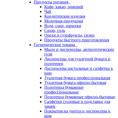
Продукты питания
Кофе, какао, цикорий
Чай
Кондитерские изделия
Молочная продукция
Вода, соки, напитки
Сахар, соль
Орехи и сухофрукты, снэки
Продукты быстрого приготовления
Гигиенические товары
Мыло и диспенсеры, антисептические
гели
Диспенсеры для туалетной бумаги и
полотенец
Диспенсеры настольные и салфетки к
ним
Туалетная бумага профессиональная
Туалетная бумага офисно-бытовая
Полотенца бумажные
профессиональные
Полотенца бумажные офисно-бытовые
Салфетки столовые и подставки для
чашек
Покрытия на унитаз и диспенсеры к
ним