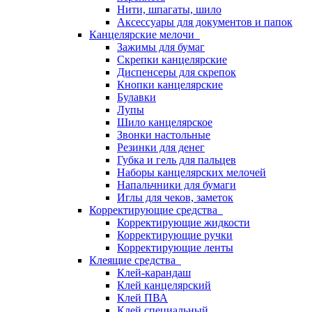
Нити, шпагаты, шило
Аксессуары для документов и папок
Канцелярские мелочи
Зажимы для бумаг
Скрепки канцелярские
Диспенсеры для скрепок
Кнопки канцелярские
Булавки
Лупы
Шило канцелярское
Звонки настольные
Резинки для денег
Губка и гель для пальцев
Наборы канцелярских мелочей
Напальчники для бумаги
Иглы для чеков, заметок
Корректирующие средства
Корректирующие жидкости
Корректирующие ручки
Корректирующие ленты
Клеящие средства
Клей-карандаш
Клей канцелярский
Клей ПВА
Клей специальный