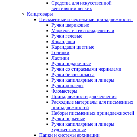
Средства для искусственной
вентиляции легких
Канцтовары
Письменные и чертежные принадлежности
Ручки шариковые
Маркеры и текстовыделители
Ручки гелевые
Карандаши
Карандаши цветные
Точилки
Ластики
Ручки подарочные
Ручки со стираемыми чернилами
Ручки бизнес-класса
Ручки капиллярные и линеры
Ручки-роллеры
Фломастеры
Принадлежности для черчения
Расходные материалы для письменных
принадлежностей
Наборы письменных принадлежностей
Ручки перьевые
Ручки капиллярные и линеры
художественные
Папки и системы архивации