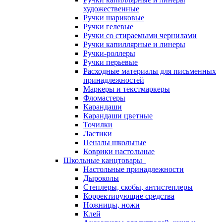
художественные
Ручки шариковые
Ручки гелевые
Ручки со стираемыми чернилами
Ручки капиллярные и линеры
Ручки-роллеры
Ручки перьевые
Расходные материалы для письменных
принадлежностей
Маркеры и текстмаркеры
Фломастеры
Карандаши
Карандаши цветные
Точилки
Ластики
Пеналы школьные
Коврики настольные
Школьные канцтовары
Настольные принадлежности
Дыроколы
Степлеры, скобы, антистеплеры
Корректирующие средства
Ножницы, ножи
Клей