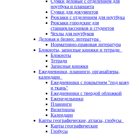
Сумки деловые с отделением для
ноутбука и планшета
Сумки для документов
Рюкзаки с отделением для ноутбука
Рюкзаки городские для
старшеклассников и студентов
Чехлы для ноутбуков
Деловая и бизнес литература
Нормативно-правовая литература
Блокноты, записные книжки и тетради
Блокноты
Тетради
Записные книжки
Ежедневники, планинги, органайзеры,
календари
Ежедневники с покрытием "под кожу
и ткань"
Ежедневники с твердой обложкой
Еженедельники
Планинги
Визитницы
Календари
Карты географические, атласы, глобусы
Карты географические
Глобусы