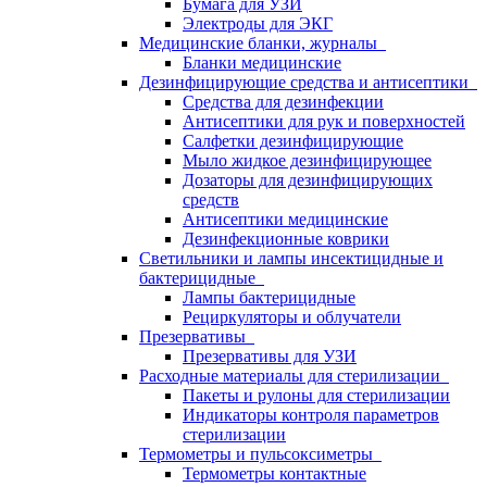
Бумага для УЗИ
Электроды для ЭКГ
Медицинские бланки, журналы
Бланки медицинские
Дезинфицирующие средства и антисептики
Средства для дезинфекции
Антисептики для рук и поверхностей
Салфетки дезинфицирующие
Мыло жидкое дезинфицирующее
Дозаторы для дезинфицирующих
средств
Антисептики медицинские
Дезинфекционные коврики
Светильники и лампы инсектицидные и
бактерицидные
Лампы бактерицидные
Рециркуляторы и облучатели
Презервативы
Презервативы для УЗИ
Расходные материалы для стерилизации
Пакеты и рулоны для стерилизации
Индикаторы контроля параметров
стерилизации
Термометры и пульсоксиметры
Термометры контактные