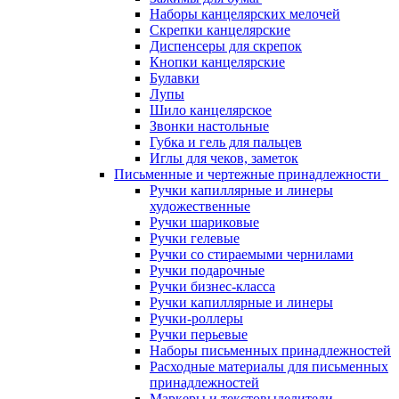
Наборы канцелярских мелочей
Скрепки канцелярские
Диспенсеры для скрепок
Кнопки канцелярские
Булавки
Лупы
Шило канцелярское
Звонки настольные
Губка и гель для пальцев
Иглы для чеков, заметок
Письменные и чертежные принадлежности
Ручки капиллярные и линеры
художественные
Ручки шариковые
Ручки гелевые
Ручки со стираемыми чернилами
Ручки подарочные
Ручки бизнес-класса
Ручки капиллярные и линеры
Ручки-роллеры
Ручки перьевые
Наборы письменных принадлежностей
Расходные материалы для письменных
принадлежностей
Маркеры и текстовыделители