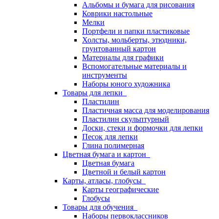
Альбомы и бумага для рисования
Коврики настольные
Мелки
Портфели и папки пластиковые
Холсты, мольберты, этюдники,
грунтованный картон
Материалы для графики
Вспомогательные материалы и
инструменты
Наборы юного художника
Товары для лепки
Пластилин
Пластичная масса для моделирования
Пластилин скульптурный
Доски, стеки и формочки для лепки
Песок для лепки
Глина полимерная
Цветная бумага и картон
Цветная бумага
Цветной и белый картон
Карты, атласы, глобусы
Карты географические
Глобусы
Товары для обучения
Наборы первоклассников