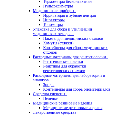
Термометры бесконтактные
Пульсоксиметры
Медицинские приборы
Ирригаторы и зубные центры
Ингаляторы
Тонометры
Упаковка для сбора и утилизации
медицинских отходов
Пакеты для медицинских отходов
Хомуты (стяжки)
Контейнеры для сбора медицинских
отходов
Расходные материалы для рентгенологии
Рентгеновские пленки
Реактивы для обработки
рентгеновских снимков
Расходные материалы для лаборатории и
анализов
Зонды
Контейнеры для сбора биоматериалов
Средства гигиены
Пеленки
Медицинские резиновые изделия
Медицинские резиновые изделия
Лекарственные средства