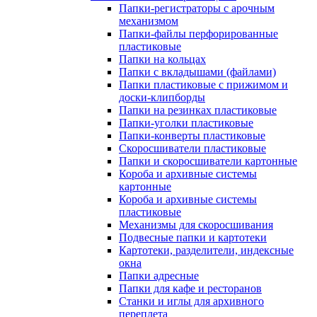
Папки-регистраторы с арочным
механизмом
Папки-файлы перфорированные
пластиковые
Папки на кольцах
Папки с вкладышами (файлами)
Папки пластиковые с прижимом и
доски-клипборды
Папки на резинках пластиковые
Папки-уголки пластиковые
Папки-конверты пластиковые
Скоросшиватели пластиковые
Папки и скоросшиватели картонные
Короба и архивные системы
картонные
Короба и архивные системы
пластиковые
Механизмы для скоросшивания
Подвесные папки и картотеки
Картотеки, разделители, индексные
окна
Папки адресные
Папки для кафе и ресторанов
Станки и иглы для архивного
переплета