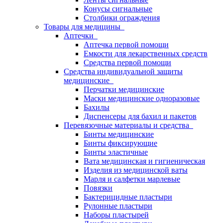
Конусы сигнальные
Столбики ограждения
Товары для медицины
Аптечки
Аптечка первой помощи
Емкости для лекарственных средств
Средства первой помощи
Средства индивидуальной защиты
медицинские
Перчатки медицинские
Маски медицинские одноразовые
Бахилы
Диспенсеры для бахил и пакетов
Перевязочные материалы и средства
Бинты медицинские
Бинты фиксирующие
Бинты эластичные
Вата медицинская и гигиеническая
Изделия из медицинской ваты
Марля и салфетки марлевые
Повязки
Бактерицидные пластыри
Рулонные пластыри
Наборы пластырей