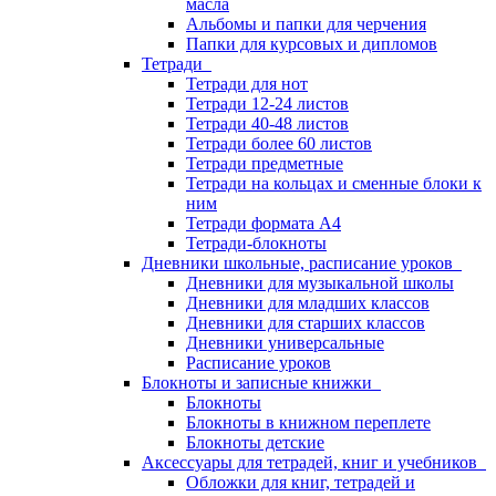
масла
Альбомы и папки для черчения
Папки для курсовых и дипломов
Тетради
Тетради для нот
Тетради 12-24 листов
Тетради 40-48 листов
Тетради более 60 листов
Тетради предметные
Тетради на кольцах и сменные блоки к
ним
Тетради формата А4
Тетради-блокноты
Дневники школьные, расписание уроков
Дневники для музыкальной школы
Дневники для младших классов
Дневники для старших классов
Дневники универсальные
Расписание уроков
Блокноты и записные книжки
Блокноты
Блокноты в книжном переплете
Блокноты детские
Аксессуары для тетрадей, книг и учебников
Обложки для книг, тетрадей и