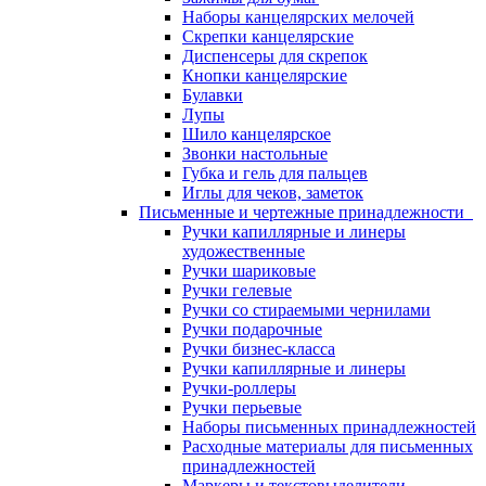
Наборы канцелярских мелочей
Скрепки канцелярские
Диспенсеры для скрепок
Кнопки канцелярские
Булавки
Лупы
Шило канцелярское
Звонки настольные
Губка и гель для пальцев
Иглы для чеков, заметок
Письменные и чертежные принадлежности
Ручки капиллярные и линеры
художественные
Ручки шариковые
Ручки гелевые
Ручки со стираемыми чернилами
Ручки подарочные
Ручки бизнес-класса
Ручки капиллярные и линеры
Ручки-роллеры
Ручки перьевые
Наборы письменных принадлежностей
Расходные материалы для письменных
принадлежностей
Маркеры и текстовыделители