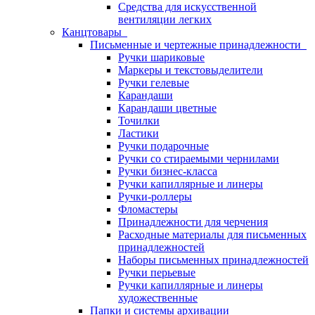
Средства для искусственной
вентиляции легких
Канцтовары
Письменные и чертежные принадлежности
Ручки шариковые
Маркеры и текстовыделители
Ручки гелевые
Карандаши
Карандаши цветные
Точилки
Ластики
Ручки подарочные
Ручки со стираемыми чернилами
Ручки бизнес-класса
Ручки капиллярные и линеры
Ручки-роллеры
Фломастеры
Принадлежности для черчения
Расходные материалы для письменных
принадлежностей
Наборы письменных принадлежностей
Ручки перьевые
Ручки капиллярные и линеры
художественные
Папки и системы архивации