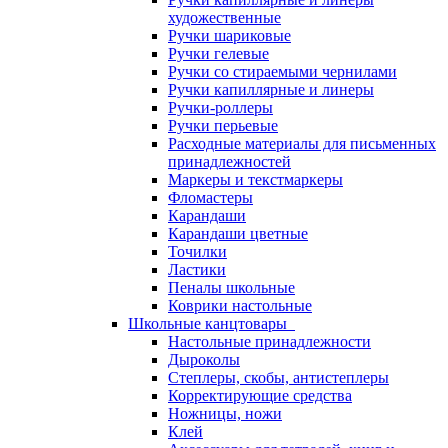
художественные
Ручки шариковые
Ручки гелевые
Ручки со стираемыми чернилами
Ручки капиллярные и линеры
Ручки-роллеры
Ручки перьевые
Расходные материалы для письменных
принадлежностей
Маркеры и текстмаркеры
Фломастеры
Карандаши
Карандаши цветные
Точилки
Ластики
Пеналы школьные
Коврики настольные
Школьные канцтовары
Настольные принадлежности
Дыроколы
Степлеры, скобы, антистеплеры
Корректирующие средства
Ножницы, ножи
Клей