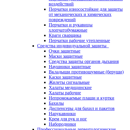
воздействий
Перчатки износостойкие для защиты
от механических и химических
повреждений
Перчатки и рукавицы
хлопчатобумажные
Краги сварщика
Перчатки рабочие утепленные
Средства индивидуальной защиты
Очки защитные
Маски защитные
Средства защиты органов дыхания
Наушники защитные
Вкладыши противошумные (беруши)
Каски защитные
Жилеты сигнальные
Халаты медицинские
Халаты рабочие
Непромокаемые плащи и куртки
Бахилы
Диспенсеры для бахил и пакетов
Нарукавники
Крем для рук и ног
Набородники
Профессиональные дерматологические