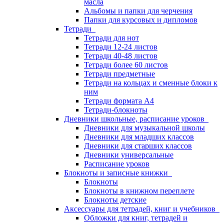
масла
Альбомы и папки для черчения
Папки для курсовых и дипломов
Тетради
Тетради для нот
Тетради 12-24 листов
Тетради 40-48 листов
Тетради более 60 листов
Тетради предметные
Тетради на кольцах и сменные блоки к
ним
Тетради формата А4
Тетради-блокноты
Дневники школьные, расписание уроков
Дневники для музыкальной школы
Дневники для младших классов
Дневники для старших классов
Дневники универсальные
Расписание уроков
Блокноты и записные книжки
Блокноты
Блокноты в книжном переплете
Блокноты детские
Аксессуары для тетрадей, книг и учебников
Обложки для книг, тетрадей и