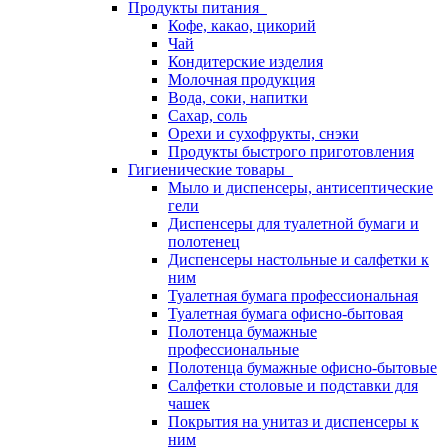
Продукты питания
Кофе, какао, цикорий
Чай
Кондитерские изделия
Молочная продукция
Вода, соки, напитки
Сахар, соль
Орехи и сухофрукты, снэки
Продукты быстрого приготовления
Гигиенические товары
Мыло и диспенсеры, антисептические
гели
Диспенсеры для туалетной бумаги и
полотенец
Диспенсеры настольные и салфетки к
ним
Туалетная бумага профессиональная
Туалетная бумага офисно-бытовая
Полотенца бумажные
профессиональные
Полотенца бумажные офисно-бытовые
Салфетки столовые и подставки для
чашек
Покрытия на унитаз и диспенсеры к
ним