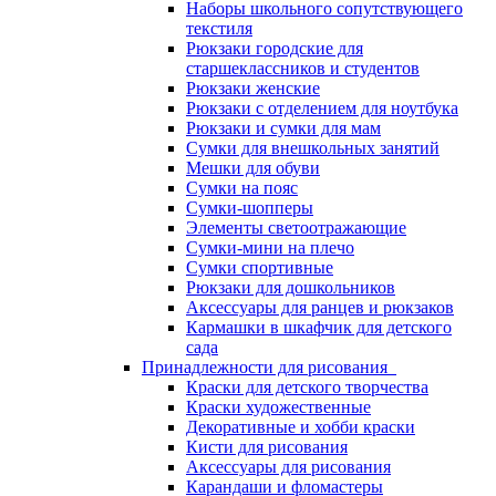
Наборы школьного сопутствующего
текстиля
Рюкзаки городские для
старшеклассников и студентов
Рюкзаки женские
Рюкзаки с отделением для ноутбука
Рюкзаки и сумки для мам
Сумки для внешкольных занятий
Мешки для обуви
Сумки на пояс
Сумки-шопперы
Элементы светоотражающие
Сумки-мини на плечо
Сумки спортивные
Рюкзаки для дошкольников
Аксессуары для ранцев и рюкзаков
Кармашки в шкафчик для детского
сада
Принадлежности для рисования
Краски для детского творчества
Краски художественные
Декоративные и хобби краски
Кисти для рисования
Аксессуары для рисования
Карандаши и фломастеры