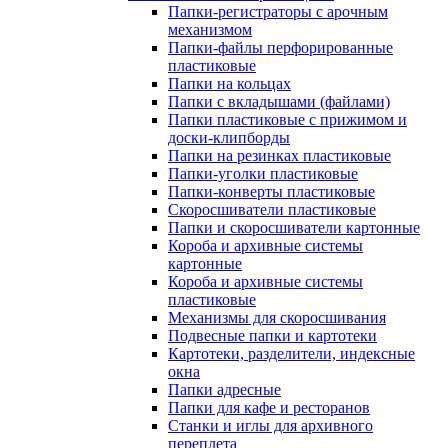
Папки-регистраторы с арочным
механизмом
Папки-файлы перфорированные
пластиковые
Папки на кольцах
Папки с вкладышами (файлами)
Папки пластиковые с прижимом и
доски-клипборды
Папки на резинках пластиковые
Папки-уголки пластиковые
Папки-конверты пластиковые
Скоросшиватели пластиковые
Папки и скоросшиватели картонные
Короба и архивные системы
картонные
Короба и архивные системы
пластиковые
Механизмы для скоросшивания
Подвесные папки и картотеки
Картотеки, разделители, индексные
окна
Папки адресные
Папки для кафе и ресторанов
Станки и иглы для архивного
переплета