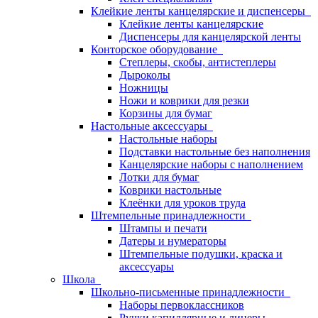
Клейкие ленты канцелярские и диспенсеры
Клейкие ленты канцелярские
Диспенсеры для канцелярской ленты
Конторское оборудование
Степлеры, скобы, антистеплеры
Дыроколы
Ножницы
Ножи и коврики для резки
Корзины для бумаг
Настольные аксессуары
Настольные наборы
Подставки настольные без наполнения
Канцелярские наборы с наполнением
Лотки для бумаг
Коврики настольные
Клеёнки для уроков труда
Штемпельные принадлежности
Штампы и печати
Датеры и нумераторы
Штемпельные подушки, краска и
аксессуары
Школа
Школьно-письменные принадлежности
Наборы первоклассников
Ручки капиллярные и линеры