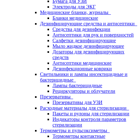
Бумага для УЗИ
Электроды для ЭКГ
Медицинские бланки, журналы
Бланки медицинские
Дезинфицирующие средства и антисептики
Средства для дезинфекции
Антисептики для рук и поверхностей
Салфетки дезинфицирующие
Мыло жидкое дезинфицирующее
Дозаторы для дезинфицирующих
средств
Антисептики медицинские
Дезинфекционные коврики
Светильники и лампы инсектицидные и
бактерицидные
Лампы бактерицидные
Рециркуляторы и облучатели
Презервативы
Презервативы для УЗИ
Расходные материалы для стерилизации
Пакеты и рулоны для стерилизации
Индикаторы контроля параметров
стерилизации
Термометры и пульсоксиметры
Термометры контактные