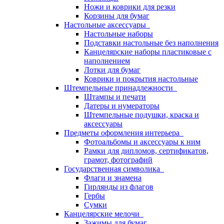
Ножи и коврики для резки
Корзины для бумаг
Настольные аксессуары
Настольные наборы
Подставки настольные без наполнения
Канцелярские наборы пластиковые с
наполнением
Лотки для бумаг
Коврики и покрытия настольные
Штемпельные принадлежности
Штампы и печати
Датеры и нумераторы
Штемпельные подушки, краска и
аксессуары
Предметы оформления интерьера
Фотоальбомы и аксессуары к ним
Рамки для дипломов, сертификатов,
грамот, фотографий
Государственная символика
Флаги и знамена
Гирлянды из флагов
Гербы
Сумки
Канцелярские мелочи
Зажимы для бумаг