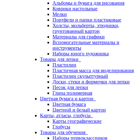
Альбомы и бумага для рисования
Коврики настольные
Мелки
Портфели и папки пластиковые
Холсты, мольберты, этюдники,
грунтованный картон
Материалы для графики
Вспомогательные материалы и
инструменты
Наборы юного художника
Товары для лепки
Пластилин
Пластичная масса для моделирования
Пластилин скульптурный
Доски, стеки и формочки для лепки
Песок для лепки
Глина полимерная
Цветная бумага и картон
Цветная бумага
Цветной и белый картон
Карты, атласы, глобусы
Карты географические
Глобусы
Товары для обучения
Наборы первоклассников