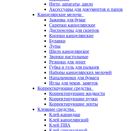
Нити, шпагаты, шило
Аксессуары для документов и папок
Канцелярские мелочи
Зажимы для бумаг
Скрепки канцелярские
Диспенсеры для скрепок
Кнопки канцелярские
Булавки
Лупы
Шило канцелярское
Звонки настольные
Резинки для денег
Губка и гель для пальцев
Наборы канцелярских мелочей
Напальчники для бумаги
Иглы для чеков, заметок
Корректирующие средства
Корректирующие жидкости
Корректирующие ручки
Корректирующие ленты
Клеящие средства
Клей-карандаш
Клей канцелярский
Клей ПВА
Клей специальный