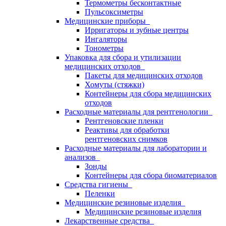
Термометры бесконтактные
Пульсоксиметры
Медицинские приборы
Ирригаторы и зубные центры
Ингаляторы
Тонометры
Упаковка для сбора и утилизации
медицинских отходов
Пакеты для медицинских отходов
Хомуты (стяжки)
Контейнеры для сбора медицинских
отходов
Расходные материалы для рентгенологии
Рентгеновские пленки
Реактивы для обработки
рентгеновских снимков
Расходные материалы для лаборатории и
анализов
Зонды
Контейнеры для сбора биоматериалов
Средства гигиены
Пеленки
Медицинские резиновые изделия
Медицинские резиновые изделия
Лекарственные средства