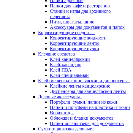
Папки адресные
Папки для кафе и ресторанов
Станки и иглы для архивного
переплета
Нити, шпагаты, шило
Аксессуары для документов и папок
Корректирующие средства
Корректирующие жидкости
Корректирующие ленты
Корректирующие ручки
Клеящие средства
Клей канцелярский
Клей-карандаш
Клей ПВА
Клей специальный
Клейкие ленты канцелярские и диспенсеры
Клейкие ленты канцелярские
Диспенсеры для канцелярской ленты
Деловые аксессуары
Портфели, сумки, папки из кожи
Папки и портфели из пластика и ткани
Визитницы
Обложки и бланки документов
Папки-органайзеры для документов
Сумки и рюкзаки деловые