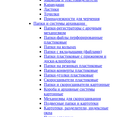
Карандаши
Ластики
Точилки
Принадлежности для черчения
Папки и системы архивации
Папки-регистраторы с арочным
механизмом
Папки-файлы перфорированные
пластиковые
Папки на кольцах
Папки с вкладышами (файлами)
Папки пластиковые с прижимом и
доски-клипборды
Папки на резинках пластиковые
Папки-конверты пластиковые
Папки-уголки пластиковые
Скоросшиватели пластиковые
Папки и скоросшиватели картонные
Короба и архивные системы
картонные
Механизмы для скоросшивания
Подвесные папки и картотеки
Картотеки, разделители, индексные
окна