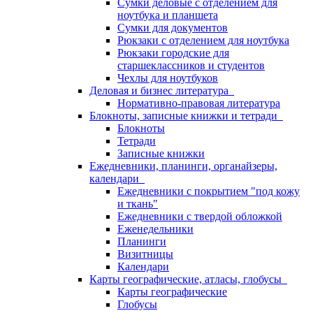
Сумки деловые с отделением для
ноутбука и планшета
Сумки для документов
Рюкзаки с отделением для ноутбука
Рюкзаки городские для
старшеклассников и студентов
Чехлы для ноутбуков
Деловая и бизнес литература
Нормативно-правовая литература
Блокноты, записные книжки и тетради
Блокноты
Тетради
Записные книжки
Ежедневники, планинги, органайзеры,
календари
Ежедневники с покрытием "под кожу
и ткань"
Ежедневники с твердой обложкой
Еженедельники
Планинги
Визитницы
Календари
Карты географические, атласы, глобусы
Карты географические
Глобусы