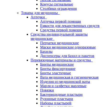
Конусы сигнальные
Столбики ограждения
Товары для медицины
Аптечки
Аптечка первой помощи
Емкости для лекарственных средств
Средства первой помощи
Средства индивидуальной защиты
медицинские
Перчатки медицинские
Маски медицинские одноразовые
Бахилы
Диспенсеры для бахил и пакетов
Перевязочные материалы и средства
Бинты медицинские
Бинты фиксирующие
Бинты эластичные
Вата медицинская и гигиеническая
Изделия из медицинской ваты
Марля и салфетки марлевые
Повязки
Бактерицидные пластыри
Рулонные пластыри
Наборы пластырей