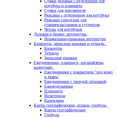
Сумки деловые с отделением для
ноутбука и планшета
Сумки для документов
Рюкзаки с отделением для ноутбука
Рюкзаки городские для
старшеклассников и студентов
Чехлы для ноутбуков
Деловая и бизнес литература
Нормативно-правовая литература
Блокноты, записные книжки и тетради
Блокноты
Тетради
Записные книжки
Ежедневники, планинги, органайзеры,
календари
Ежедневники с покрытием "под кожу
и ткань"
Ежедневники с твердой обложкой
Еженедельники
Планинги
Визитницы
Календари
Карты географические, атласы, глобусы
Карты географические
Глобусы