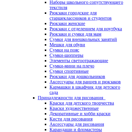
Наборы школьного сопутствующего
текстиля
Рюкзаки городские для
старшеклассников и студентов
Рюкзаки женские
Рюкзаки с отделением для ноутбука
Рюкзаки и сумки для мам
Сумки для внешкольных занятий
Мешки для обуви
Сумки на пояс
Сумки-шопперы
Элементы светоотражающие
Сумки-мини на плечо
Сумки спортивные
Рюкзаки для дошкольников
Аксессуары для ранцев и рюкзаков
Кармашки в шкафчик для детского
сада
Принадлежности для рисования
Краски для детского творчества
Краски художественные
Декоративные и хобби краски
Кисти для рисования
Аксессуары для рисования
Карандаши и фломастеры