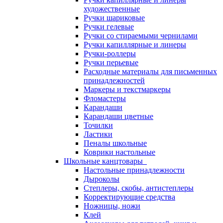
художественные
Ручки шариковые
Ручки гелевые
Ручки со стираемыми чернилами
Ручки капиллярные и линеры
Ручки-роллеры
Ручки перьевые
Расходные материалы для письменных
принадлежностей
Маркеры и текстмаркеры
Фломастеры
Карандаши
Карандаши цветные
Точилки
Ластики
Пеналы школьные
Коврики настольные
Школьные канцтовары
Настольные принадлежности
Дыроколы
Степлеры, скобы, антистеплеры
Корректирующие средства
Ножницы, ножи
Клей