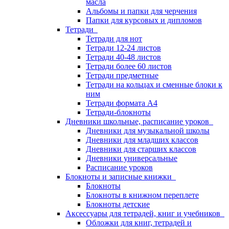
масла
Альбомы и папки для черчения
Папки для курсовых и дипломов
Тетради
Тетради для нот
Тетради 12-24 листов
Тетради 40-48 листов
Тетради более 60 листов
Тетради предметные
Тетради на кольцах и сменные блоки к
ним
Тетради формата А4
Тетради-блокноты
Дневники школьные, расписание уроков
Дневники для музыкальной школы
Дневники для младших классов
Дневники для старших классов
Дневники универсальные
Расписание уроков
Блокноты и записные книжки
Блокноты
Блокноты в книжном переплете
Блокноты детские
Аксессуары для тетрадей, книг и учебников
Обложки для книг, тетрадей и