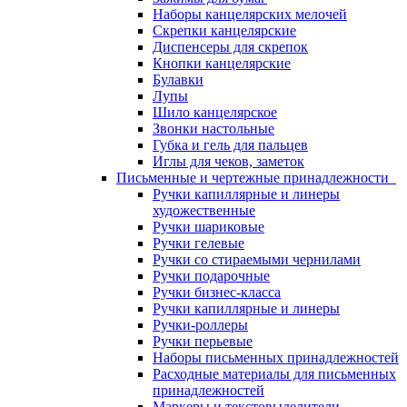
Наборы канцелярских мелочей
Скрепки канцелярские
Диспенсеры для скрепок
Кнопки канцелярские
Булавки
Лупы
Шило канцелярское
Звонки настольные
Губка и гель для пальцев
Иглы для чеков, заметок
Письменные и чертежные принадлежности
Ручки капиллярные и линеры
художественные
Ручки шариковые
Ручки гелевые
Ручки со стираемыми чернилами
Ручки подарочные
Ручки бизнес-класса
Ручки капиллярные и линеры
Ручки-роллеры
Ручки перьевые
Наборы письменных принадлежностей
Расходные материалы для письменных
принадлежностей
Маркеры и текстовыделители