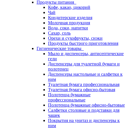
Продукты питания
Кофе, какао, цикорий
Чай
Кондитерские изделия
Молочная продукция
Вода, соки, напитки
Сахар, соль
Орехи и сухофрукты, снэки
Продукты быстрого приготовления
Гигиенические товары
Мыло и диспенсеры, антисептические
гели
Диспенсеры для туалетной бумаги и
полотенец
Диспенсеры настольные и салфетки к
ним
Туалетная бумага профессиональная
Туалетная бумага офисно-бытовая
Полотенца бумажные
профессиональные
Полотенца бумажные офисно-бытовые
Салфетки столовые и подставки для
чашек
Покрытия на унитаз и диспенсеры к
ним