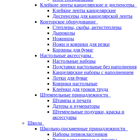
Клейкие ленты канцелярские и диспенсеры
Клейкие ленты канцелярские
Диспенсеры для канцелярской ленты
Конторское оборудование
Степлеры, скобы, антистеплеры
Дыроколы
Ножницы
Ножи и коврики для резки
Корзины для бумаг
Настольные аксессуары
Настольные наборы
Подставки настольные без наполнения
Канцелярские наборы с наполнением
Лотки для бумаг
Коврики настольные
Клеёнки для уроков труда
Штемпельные принадлежности
Штампы и печати
Датеры и нумераторы
Штемпельные подушки, краска и
аксессуары
Школа
Школьно-письменные принадлежности
Наборы первоклассников
Ручки капиллярные и линеры