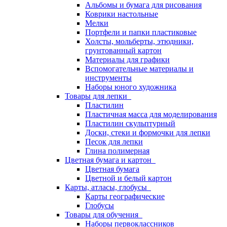
Альбомы и бумага для рисования
Коврики настольные
Мелки
Портфели и папки пластиковые
Холсты, мольберты, этюдники,
грунтованный картон
Материалы для графики
Вспомогательные материалы и
инструменты
Наборы юного художника
Товары для лепки
Пластилин
Пластичная масса для моделирования
Пластилин скульптурный
Доски, стеки и формочки для лепки
Песок для лепки
Глина полимерная
Цветная бумага и картон
Цветная бумага
Цветной и белый картон
Карты, атласы, глобусы
Карты географические
Глобусы
Товары для обучения
Наборы первоклассников