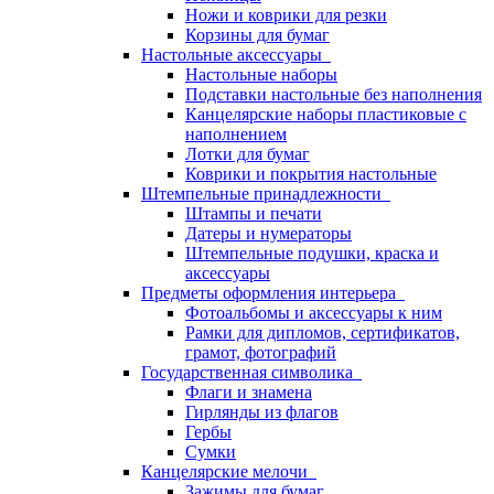
Ножи и коврики для резки
Корзины для бумаг
Настольные аксессуары
Настольные наборы
Подставки настольные без наполнения
Канцелярские наборы пластиковые с
наполнением
Лотки для бумаг
Коврики и покрытия настольные
Штемпельные принадлежности
Штампы и печати
Датеры и нумераторы
Штемпельные подушки, краска и
аксессуары
Предметы оформления интерьера
Фотоальбомы и аксессуары к ним
Рамки для дипломов, сертификатов,
грамот, фотографий
Государственная символика
Флаги и знамена
Гирлянды из флагов
Гербы
Сумки
Канцелярские мелочи
Зажимы для бумаг