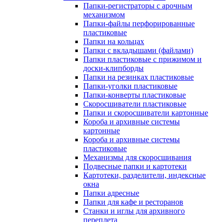
Папки-регистраторы с арочным
механизмом
Папки-файлы перфорированные
пластиковые
Папки на кольцах
Папки с вкладышами (файлами)
Папки пластиковые с прижимом и
доски-клипборды
Папки на резинках пластиковые
Папки-уголки пластиковые
Папки-конверты пластиковые
Скоросшиватели пластиковые
Папки и скоросшиватели картонные
Короба и архивные системы
картонные
Короба и архивные системы
пластиковые
Механизмы для скоросшивания
Подвесные папки и картотеки
Картотеки, разделители, индексные
окна
Папки адресные
Папки для кафе и ресторанов
Станки и иглы для архивного
переплета