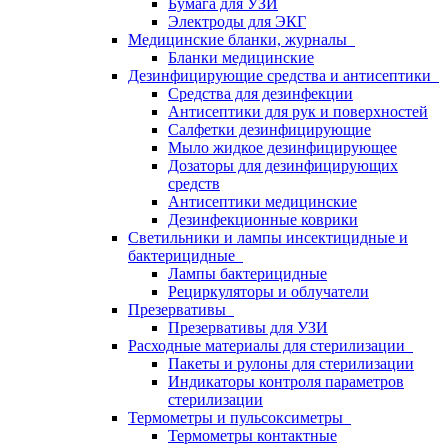
Бумага для УЗИ
Электроды для ЭКГ
Медицинские бланки, журналы
Бланки медицинские
Дезинфицирующие средства и антисептики
Средства для дезинфекции
Антисептики для рук и поверхностей
Салфетки дезинфицирующие
Мыло жидкое дезинфицирующее
Дозаторы для дезинфицирующих
средств
Антисептики медицинские
Дезинфекционные коврики
Светильники и лампы инсектицидные и
бактерицидные
Лампы бактерицидные
Рециркуляторы и облучатели
Презервативы
Презервативы для УЗИ
Расходные материалы для стерилизации
Пакеты и рулоны для стерилизации
Индикаторы контроля параметров
стерилизации
Термометры и пульсоксиметры
Термометры контактные