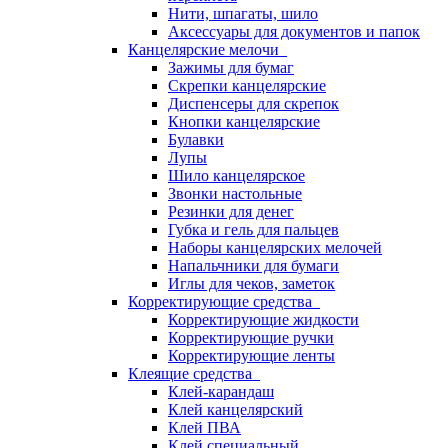
Нити, шпагаты, шило
Аксессуары для документов и папок
Канцелярские мелочи
Зажимы для бумаг
Скрепки канцелярские
Диспенсеры для скрепок
Кнопки канцелярские
Булавки
Лупы
Шило канцелярское
Звонки настольные
Резинки для денег
Губка и гель для пальцев
Наборы канцелярских мелочей
Напальчники для бумаги
Иглы для чеков, заметок
Корректирующие средства
Корректирующие жидкости
Корректирующие ручки
Корректирующие ленты
Клеящие средства
Клей-карандаш
Клей канцелярский
Клей ПВА
Клей специальный