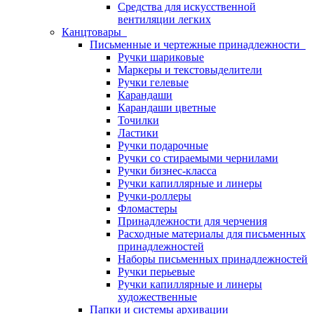
Средства для искусственной
вентиляции легких
Канцтовары
Письменные и чертежные принадлежности
Ручки шариковые
Маркеры и текстовыделители
Ручки гелевые
Карандаши
Карандаши цветные
Точилки
Ластики
Ручки подарочные
Ручки со стираемыми чернилами
Ручки бизнес-класса
Ручки капиллярные и линеры
Ручки-роллеры
Фломастеры
Принадлежности для черчения
Расходные материалы для письменных
принадлежностей
Наборы письменных принадлежностей
Ручки перьевые
Ручки капиллярные и линеры
художественные
Папки и системы архивации