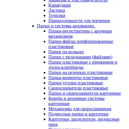
Карандаши
Ластики
Точилки
Принадлежности для черчения
Папки и системы архивации
Папки-регистраторы с арочным
механизмом
Папки-файлы перфорированные
пластиковые
Папки на кольцах
Папки с вкладышами (файлами)
Папки пластиковые с прижимом и
доски-клипборды
Папки на резинках пластиковые
Папки-конверты пластиковые
Папки-уголки пластиковые
Скоросшиватели пластиковые
Папки и скоросшиватели картонные
Короба и архивные системы
картонные
Механизмы для скоросшивания
Подвесные папки и картотеки
Картотеки, разделители, индексные
окна