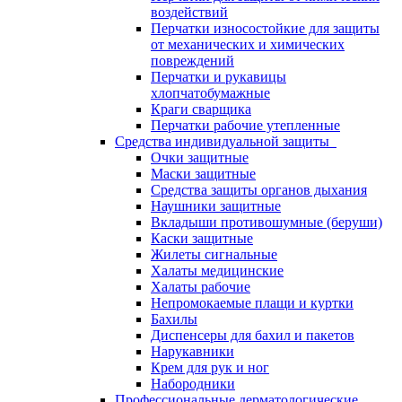
воздействий
Перчатки износостойкие для защиты
от механических и химических
повреждений
Перчатки и рукавицы
хлопчатобумажные
Краги сварщика
Перчатки рабочие утепленные
Средства индивидуальной защиты
Очки защитные
Маски защитные
Средства защиты органов дыхания
Наушники защитные
Вкладыши противошумные (беруши)
Каски защитные
Жилеты сигнальные
Халаты медицинские
Халаты рабочие
Непромокаемые плащи и куртки
Бахилы
Диспенсеры для бахил и пакетов
Нарукавники
Крем для рук и ног
Набородники
Профессиональные дерматологические