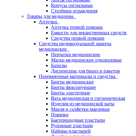
Конусы сигнальные
Столбики ограждения
Товары для медицины
Аптечки
Аптечка первой помощи
Емкости для лекарственных средств
Средства первой помощи
Средства индивидуальной защиты
медицинские
Перчатки медицинские
Маски медицинские одноразовые
Бахилы
Диспенсеры для бахил и пакетов
Перевязочные материалы и средства
Бинты медицинские
Бинты фиксирующие
Бинты эластичные
Вата медицинская и гигиеническая
Изделия из медицинской ваты
Марля и салфетки марлевые
Повязки
Бактерицидные пластыри
Рулонные пластыри
Наборы пластырей