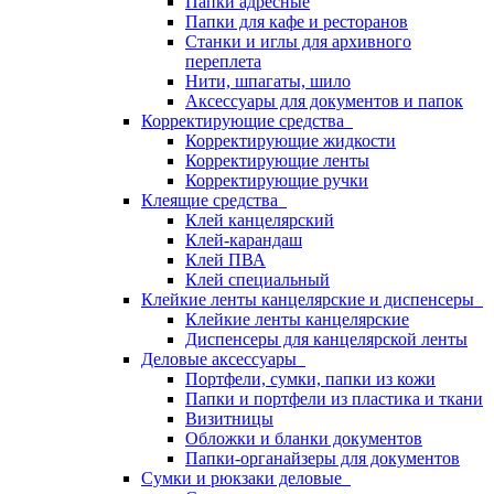
Папки адресные
Папки для кафе и ресторанов
Станки и иглы для архивного
переплета
Нити, шпагаты, шило
Аксессуары для документов и папок
Корректирующие средства
Корректирующие жидкости
Корректирующие ленты
Корректирующие ручки
Клеящие средства
Клей канцелярский
Клей-карандаш
Клей ПВА
Клей специальный
Клейкие ленты канцелярские и диспенсеры
Клейкие ленты канцелярские
Диспенсеры для канцелярской ленты
Деловые аксессуары
Портфели, сумки, папки из кожи
Папки и портфели из пластика и ткани
Визитницы
Обложки и бланки документов
Папки-органайзеры для документов
Сумки и рюкзаки деловые