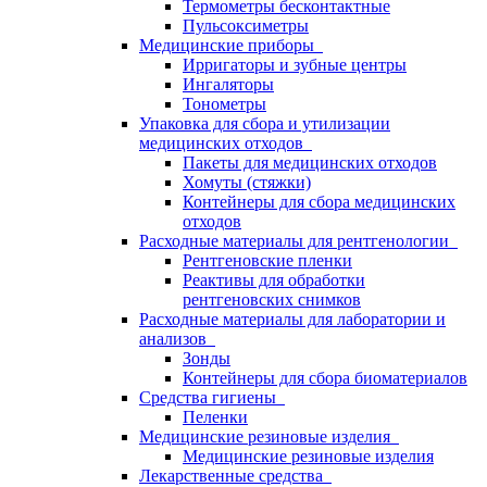
Термометры бесконтактные
Пульсоксиметры
Медицинские приборы
Ирригаторы и зубные центры
Ингаляторы
Тонометры
Упаковка для сбора и утилизации
медицинских отходов
Пакеты для медицинских отходов
Хомуты (стяжки)
Контейнеры для сбора медицинских
отходов
Расходные материалы для рентгенологии
Рентгеновские пленки
Реактивы для обработки
рентгеновских снимков
Расходные материалы для лаборатории и
анализов
Зонды
Контейнеры для сбора биоматериалов
Средства гигиены
Пеленки
Медицинские резиновые изделия
Медицинские резиновые изделия
Лекарственные средства