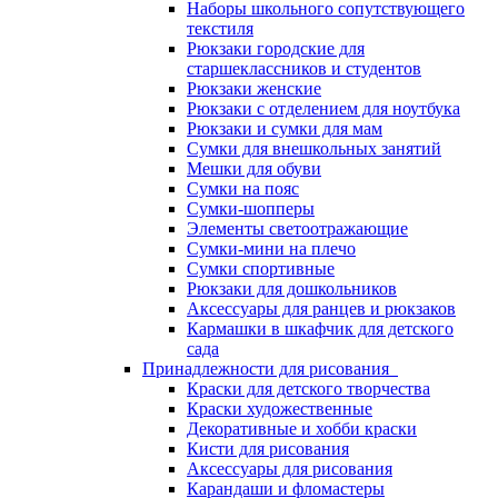
Наборы школьного сопутствующего
текстиля
Рюкзаки городские для
старшеклассников и студентов
Рюкзаки женские
Рюкзаки с отделением для ноутбука
Рюкзаки и сумки для мам
Сумки для внешкольных занятий
Мешки для обуви
Сумки на пояс
Сумки-шопперы
Элементы светоотражающие
Сумки-мини на плечо
Сумки спортивные
Рюкзаки для дошкольников
Аксессуары для ранцев и рюкзаков
Кармашки в шкафчик для детского
сада
Принадлежности для рисования
Краски для детского творчества
Краски художественные
Декоративные и хобби краски
Кисти для рисования
Аксессуары для рисования
Карандаши и фломастеры