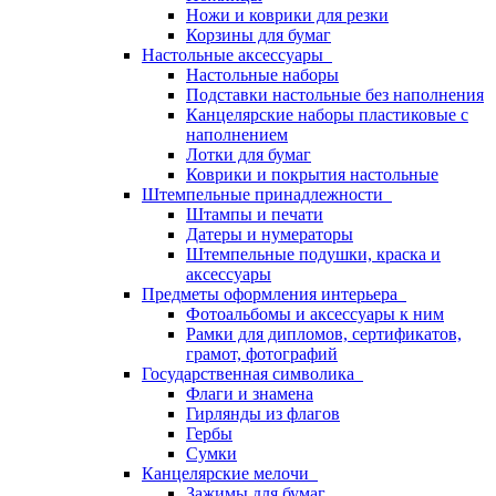
Ножи и коврики для резки
Корзины для бумаг
Настольные аксессуары
Настольные наборы
Подставки настольные без наполнения
Канцелярские наборы пластиковые с
наполнением
Лотки для бумаг
Коврики и покрытия настольные
Штемпельные принадлежности
Штампы и печати
Датеры и нумераторы
Штемпельные подушки, краска и
аксессуары
Предметы оформления интерьера
Фотоальбомы и аксессуары к ним
Рамки для дипломов, сертификатов,
грамот, фотографий
Государственная символика
Флаги и знамена
Гирлянды из флагов
Гербы
Сумки
Канцелярские мелочи
Зажимы для бумаг