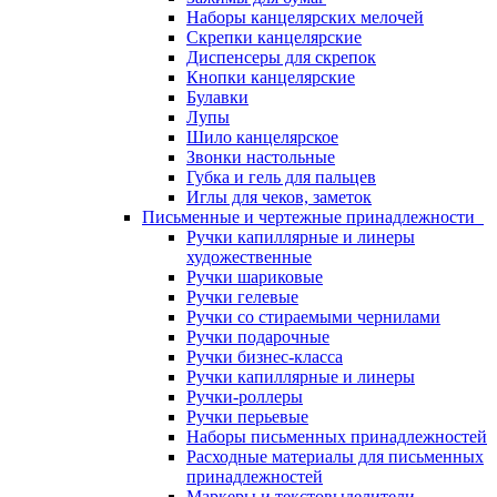
Наборы канцелярских мелочей
Скрепки канцелярские
Диспенсеры для скрепок
Кнопки канцелярские
Булавки
Лупы
Шило канцелярское
Звонки настольные
Губка и гель для пальцев
Иглы для чеков, заметок
Письменные и чертежные принадлежности
Ручки капиллярные и линеры
художественные
Ручки шариковые
Ручки гелевые
Ручки со стираемыми чернилами
Ручки подарочные
Ручки бизнес-класса
Ручки капиллярные и линеры
Ручки-роллеры
Ручки перьевые
Наборы письменных принадлежностей
Расходные материалы для письменных
принадлежностей
Маркеры и текстовыделители