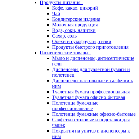
Продукты питания
Кофе, какао, цикорий
Чай
Кондитерские изделия
Молочная продукция
Вода, соки, напитки
Сахар, соль
Орехи и сухофрукты, снэки
Продукты быстрого приготовления
Гигиенические товары
Мыло и диспенсеры, антисептические
гели
Диспенсеры для туалетной бумаги и
полотенец
Диспенсеры настольные и салфетки к
ним
Туалетная бумага профессиональная
Туалетная бумага офисно-бытовая
Полотенца бумажные
профессиональные
Полотенца бумажные офисно-бытовые
Салфетки столовые и подставки для
чашек
Покрытия на унитаз и диспенсеры к
ним