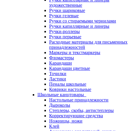
художественные
Ручки шариковые
Ручки гелевые
Ручки со стираемыми чернилами
Ручки капиллярные и линеры
Ручки-роллеры
Ручки перьевые
Расходные материалы для письменных
принадлежностей
Маркеры и текстмаркеры
Фломастеры
Карандаши
Карандаши цветные
Точилки
Ластики
Пеналы школьные
Коврики настольные
Школьные канцтовары
Настольные принадлежности
Дыроколы
Степлеры, скобы, антистеплеры
Корректирующие средства
Ножницы, ножи
Клей