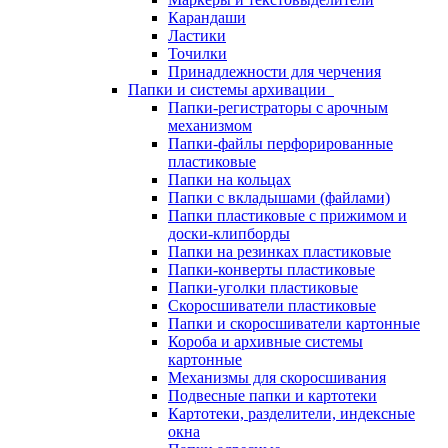
Карандаши
Ластики
Точилки
Принадлежности для черчения
Папки и системы архивации
Папки-регистраторы с арочным
механизмом
Папки-файлы перфорированные
пластиковые
Папки на кольцах
Папки с вкладышами (файлами)
Папки пластиковые с прижимом и
доски-клипборды
Папки на резинках пластиковые
Папки-конверты пластиковые
Папки-уголки пластиковые
Скоросшиватели пластиковые
Папки и скоросшиватели картонные
Короба и архивные системы
картонные
Механизмы для скоросшивания
Подвесные папки и картотеки
Картотеки, разделители, индексные
окна