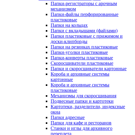
Папки-регистраторы с арочным
механизмом
Папки-файлы перфорированные
пластиковые
Папки на кольцах
Папки с вкладышами (файлами)
Папки пластиковые с прижимом и
доски-клипборды
Папки на резинках пластиковые
Папки-уголки пластиковые
Папки-конверты пластиковые
Скоросшиватели пластиковые
Папки и скоросшиватели картонные
Короба и архивные системы
картонные
Короба и архивные системы
пластиковые
Механизмы для скоросшивания
Подвесные папки и картотеки
Картотеки, разделители, индексные
окна
Папки адресные
Папки для кафе и ресторанов
Станки и иглы для архивного
переплета