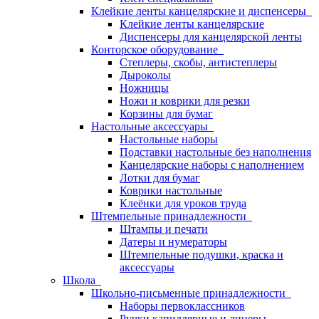
Клейкие ленты канцелярские и диспенсеры
Клейкие ленты канцелярские
Диспенсеры для канцелярской ленты
Конторское оборудование
Степлеры, скобы, антистеплеры
Дыроколы
Ножницы
Ножи и коврики для резки
Корзины для бумаг
Настольные аксессуары
Настольные наборы
Подставки настольные без наполнения
Канцелярские наборы с наполнением
Лотки для бумаг
Коврики настольные
Клеёнки для уроков труда
Штемпельные принадлежности
Штампы и печати
Датеры и нумераторы
Штемпельные подушки, краска и
аксессуары
Школа
Школьно-письменные принадлежности
Наборы первоклассников
Ручки капиллярные и линеры