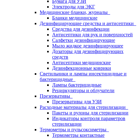
Бумага для УЗИ
Электроды для ЭКГ
Медицинские бланки, журналы
Бланки медицинские
Дезинфицирующие средства и антисептики
Средства для дезинфекции
Антисептики для рук и поверхностей
Салфетки дезинфицирующие
Мыло жидкое дезинфицирующее
Дозаторы для дезинфицирующих
средств
Антисептики медицинские
Дезинфекционные коврики
Светильники и лампы инсектицидные и
бактерицидные
Лампы бактерицидные
Рециркуляторы и облучатели
Презервативы
Презервативы для УЗИ
Расходные материалы для стерилизации
Пакеты и рулоны для стерилизации
Индикаторы контроля параметров
стерилизации
Термометры и пульсоксиметры
Термометры контактные