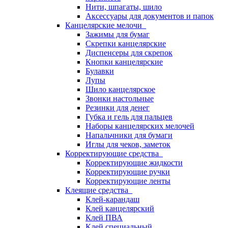
Нити, шпагаты, шило
Аксессуары для документов и папок
Канцелярские мелочи
Зажимы для бумаг
Скрепки канцелярские
Диспенсеры для скрепок
Кнопки канцелярские
Булавки
Лупы
Шило канцелярское
Звонки настольные
Резинки для денег
Губка и гель для пальцев
Наборы канцелярских мелочей
Напальчники для бумаги
Иглы для чеков, заметок
Корректирующие средства
Корректирующие жидкости
Корректирующие ручки
Корректирующие ленты
Клеящие средства
Клей-карандаш
Клей канцелярский
Клей ПВА
Клей специальный