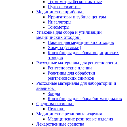
Термометры бесконтактные
Пульсоксиметры
Медицинские приборы
Ирригаторы и зубные центры
Ингаляторы
Тонометры
Упаковка для сбора и утилизации
медицинских отходов
Пакеты для медицинских отходов
Хомуты (стяжки)
Контейнеры для сбора медицинских
отходов
Расходные материалы для рентгенологии
Рентгеновские пленки
Реактивы для обработки
рентгеновских снимков
Расходные материалы для лаборатории и
анализов
Зонды
Контейнеры для сбора биоматериалов
Средства гигиены
Пеленки
Медицинские резиновые изделия
Медицинские резиновые изделия
Лекарственные средства