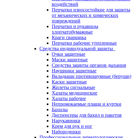
воздействий
Перчатки износостойкие для защиты
от механических и химических
повреждений
Перчатки и рукавицы
хлопчатобумажные
Краги сварщика
Перчатки рабочие утепленные
Средства индивидуальной защиты
Очки защитные
Маски защитные
Средства защиты органов дыхания
Наушники защитные
Вкладыши противошумные (беруши)
Каски защитные
Жилеты сигнальные
Халаты медицинские
Халаты рабочие
Непромокаемые плащи и куртки
Бахилы
Диспенсеры для бахил и пакетов
Нарукавники
Крем для рук и ног
Набородники
Профессиональные дерматологические