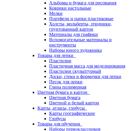
Альбомы и бумага для рисования
Коврики настольные
Мелки
Портфели и папки пластиковые
Холсты, мольберты, этюдники,
грунтованный картон
Материалы для графики
Вспомогательные материалы и
инструменты
Наборы юного художника
Товары для лепки
Пластилин
Пластичная масса для моделирования
Пластилин скульптурный
Доски, стеки и формочки для лепки
Песок для лепки
Глина полимерная
Цветная бумага и картон
Цветная бумага
Цветной и белый картон
Карты, атласы, глобусы
Карты географические
Глобусы
Товары для обучения
Наборы первоклассников