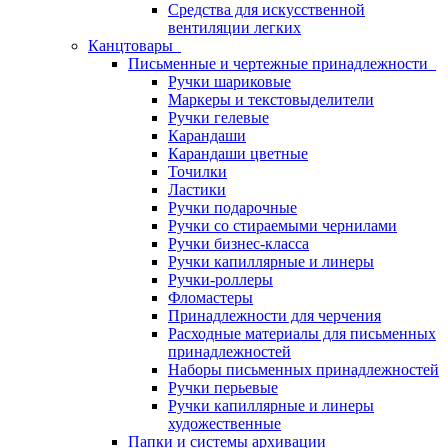
Средства для искусственной
вентиляции легких
Канцтовары
Письменные и чертежные принадлежности
Ручки шариковые
Маркеры и текстовыделители
Ручки гелевые
Карандаши
Карандаши цветные
Точилки
Ластики
Ручки подарочные
Ручки со стираемыми чернилами
Ручки бизнес-класса
Ручки капиллярные и линеры
Ручки-роллеры
Фломастеры
Принадлежности для черчения
Расходные материалы для письменных
принадлежностей
Наборы письменных принадлежностей
Ручки перьевые
Ручки капиллярные и линеры
художественные
Папки и системы архивации