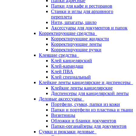
Папки адресные
Папки для кафе и ресторанов
Станки и иглы для архивного
переплета
Нити, шпагаты, шило
Аксессуары для документов и папок
Корректирующие средства
Корректирующие жидкости
Корректирующие ленты
Корректирующие ручки
Клеящие средства
Клей канцелярский
Клей-карандаш
Клей ПВА
Клей специальный
Клейкие ленты канцелярские и диспенсеры
Клейкие ленты канцелярские
Диспенсеры для канцелярской ленты
Деловые аксессуары
Портфели, сумки, папки из кожи
Папки и портфели из пластика и ткани
Визитницы
Обложки и бланки документов
Папки-органайзеры для документов
Сумки и рюкзаки деловые