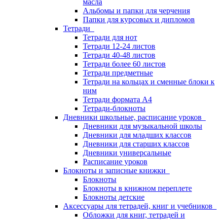
масла
Альбомы и папки для черчения
Папки для курсовых и дипломов
Тетради
Тетради для нот
Тетради 12-24 листов
Тетради 40-48 листов
Тетради более 60 листов
Тетради предметные
Тетради на кольцах и сменные блоки к
ним
Тетради формата А4
Тетради-блокноты
Дневники школьные, расписание уроков
Дневники для музыкальной школы
Дневники для младших классов
Дневники для старших классов
Дневники универсальные
Расписание уроков
Блокноты и записные книжки
Блокноты
Блокноты в книжном переплете
Блокноты детские
Аксессуары для тетрадей, книг и учебников
Обложки для книг, тетрадей и