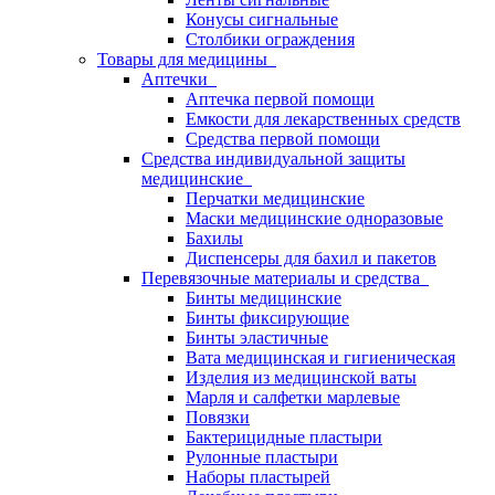
Конусы сигнальные
Столбики ограждения
Товары для медицины
Аптечки
Аптечка первой помощи
Емкости для лекарственных средств
Средства первой помощи
Средства индивидуальной защиты
медицинские
Перчатки медицинские
Маски медицинские одноразовые
Бахилы
Диспенсеры для бахил и пакетов
Перевязочные материалы и средства
Бинты медицинские
Бинты фиксирующие
Бинты эластичные
Вата медицинская и гигиеническая
Изделия из медицинской ваты
Марля и салфетки марлевые
Повязки
Бактерицидные пластыри
Рулонные пластыри
Наборы пластырей