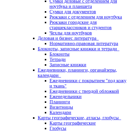
Сумки деловые с отделением для
ноутбука и планшета
Сумки для документов
Рюкзаки с отделением для ноутбука
Рюкзаки городские для
старшеклассников и студентов
Чехлы для ноутбуков
Деловая и бизнес литература
Нормативно-правовая литература
Блокноты, записные книжки и тетради
Блокноты
Тетради
Записные книжки
Ежедневники, планинги, органайзеры,
календари
Ежедневники с покрытием "под кожу
и ткань"
Ежедневники с твердой обложкой
Еженедельники
Планинги
Визитницы
Календари
Карты географические, атласы, глобусы
Карты географические
Глобусы