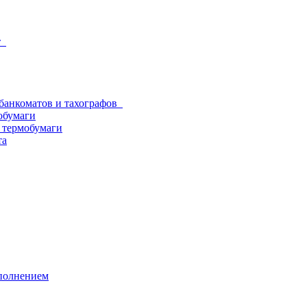
от
 банкоматов и тахографов
обумаги
з термобумаги
та
аполнением