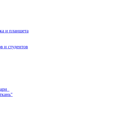
ка и планшета
в и студентов
ндари
ткань"