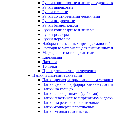
Ручки капиллярные и линеры художест
Ручки шариковые
Ручки гелевые
Ручки со стираемыми чернилами
Ручки подарочные
Ручки бизнес-класса
Ручки капиллярные и линеры
Ручки-роллеры
Ручки перьевые
Наборы письменных принадлежностей
Расходные материалы для письменных 
Маркеры и текстовыделители
Карандаши
Ластики
Точилки
Принадлежности для черчения
Папки и системы архивации
Папки-регистраторы с арочным механи
Папки-файлы перфорированные пласти
Папки на кольцах
Папки с вкладышами (файлами)
Папки пластиковые с прижимом и доск
Папки на резинках пластиковые
Папки-конверты пластиковые
Папки-уголки пластиковые