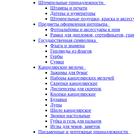
Штемпельные принадлежности
Штампы и печати
Датеры и нумераторы
Штемпельные подушки, краска и аксесс
Предметы оформления интерьера
Фотоальбомы и аксессуары к ним
Рамки для дипломов, сертификатов, гра
Государственная символика
Флаги и знамена
Гирлянды из флагов
Гербы
Сумки
Канцелярские мелочи
Зажимы для бумаг
Наборы канцелярских мелочей
Скрепки канцелярские
Диспенсеры для скрепок
Кнопки канцелярские
Булавки
Лупы
Шило канцелярское
Звонки настольные
Губка и гель для пальцев
Иглы для чеков, заметок
Письменные и чертежные принадлежности