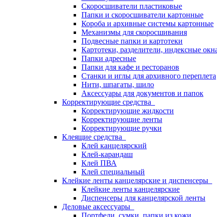
Скоросшиватели пластиковые
Папки и скоросшиватели картонные
Короба и архивные системы картонные
Механизмы для скоросшивания
Подвесные папки и картотеки
Картотеки, разделители, индексные окн
Папки адресные
Папки для кафе и ресторанов
Станки и иглы для архивного переплета
Нити, шпагаты, шило
Аксессуары для документов и папок
Корректирующие средства
Корректирующие жидкости
Корректирующие ленты
Корректирующие ручки
Клеящие средства
Клей канцелярский
Клей-карандаш
Клей ПВА
Клей специальный
Клейкие ленты канцелярские и диспенсеры
Клейкие ленты канцелярские
Диспенсеры для канцелярской ленты
Деловые аксессуары
Портфели, сумки, папки из кожи