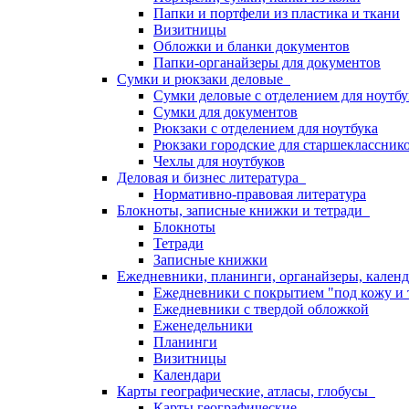
Папки и портфели из пластика и ткани
Визитницы
Обложки и бланки документов
Папки-органайзеры для документов
Сумки и рюкзаки деловые
Сумки деловые с отделением для ноутбу
Сумки для документов
Рюкзаки с отделением для ноутбука
Рюкзаки городские для старшекласснико
Чехлы для ноутбуков
Деловая и бизнес литература
Нормативно-правовая литература
Блокноты, записные книжки и тетради
Блокноты
Тетради
Записные книжки
Ежедневники, планинги, органайзеры, кале
Ежедневники с покрытием "под кожу и 
Ежедневники с твердой обложкой
Еженедельники
Планинги
Визитницы
Календари
Карты географические, атласы, глобусы
Карты географические