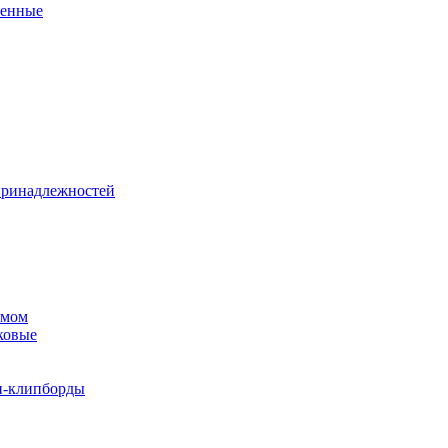
венные
принадлежностей
змом
ковые
и-клипборды