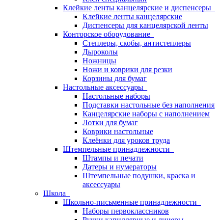
Клейкие ленты канцелярские и диспенсеры
Клейкие ленты канцелярские
Диспенсеры для канцелярской ленты
Конторское оборудование
Степлеры, скобы, антистеплеры
Дыроколы
Ножницы
Ножи и коврики для резки
Корзины для бумаг
Настольные аксессуары
Настольные наборы
Подставки настольные без наполнения
Канцелярские наборы с наполнением
Лотки для бумаг
Коврики настольные
Клеёнки для уроков труда
Штемпельные принадлежности
Штампы и печати
Датеры и нумераторы
Штемпельные подушки, краска и
аксессуары
Школа
Школьно-письменные принадлежности
Наборы первоклассников
Ручки капиллярные и линеры