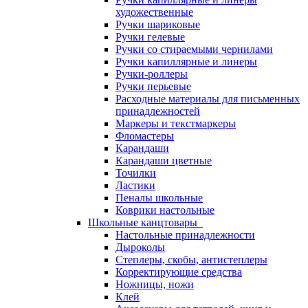
художественные
Ручки шариковые
Ручки гелевые
Ручки со стираемыми чернилами
Ручки капиллярные и линеры
Ручки-роллеры
Ручки перьевые
Расходные материалы для письменных
принадлежностей
Маркеры и текстмаркеры
Фломастеры
Карандаши
Карандаши цветные
Точилки
Ластики
Пеналы школьные
Коврики настольные
Школьные канцтовары
Настольные принадлежности
Дыроколы
Степлеры, скобы, антистеплеры
Корректирующие средства
Ножницы, ножи
Клей