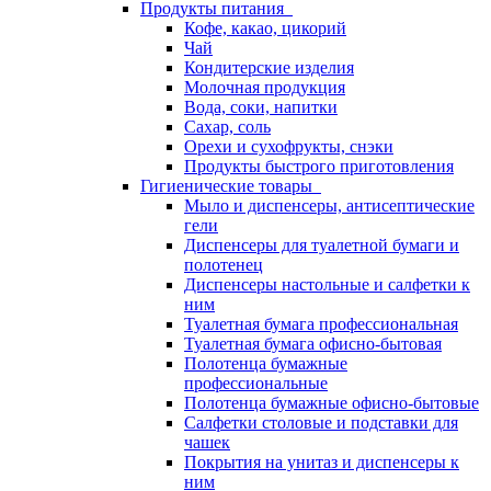
Продукты питания
Кофе, какао, цикорий
Чай
Кондитерские изделия
Молочная продукция
Вода, соки, напитки
Сахар, соль
Орехи и сухофрукты, снэки
Продукты быстрого приготовления
Гигиенические товары
Мыло и диспенсеры, антисептические
гели
Диспенсеры для туалетной бумаги и
полотенец
Диспенсеры настольные и салфетки к
ним
Туалетная бумага профессиональная
Туалетная бумага офисно-бытовая
Полотенца бумажные
профессиональные
Полотенца бумажные офисно-бытовые
Салфетки столовые и подставки для
чашек
Покрытия на унитаз и диспенсеры к
ним