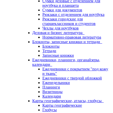
Сумки деловые с отделением для
ноутбука и планшета
Сумки для документов
Рюкзаки с отделением для ноутбука
Рюкзаки городские для
старшеклассников и студентов
Чехлы для ноутбуков
Деловая и бизнес литература
Нормативно-правовая литература
Блокноты, записные книжки и тетради
Блокноты
Тетради
Записные книжки
Ежедневники, планинги, органайзеры,
календари
Ежедневники с покрытием "под кожу
и ткань"
Ежедневники с твердой обложкой
Еженедельники
Планинги
Визитницы
Календари
Карты географические, атласы, глобусы
Карты географические
Глобусы