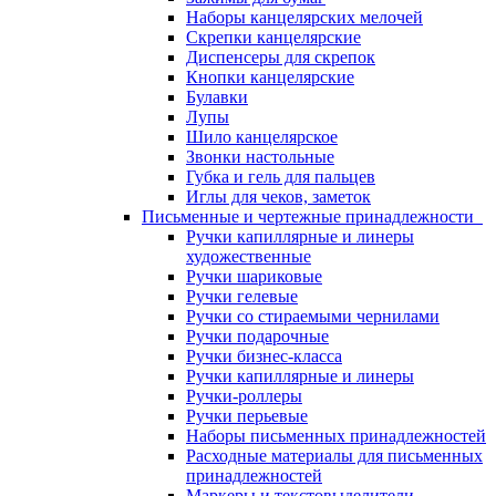
Наборы канцелярских мелочей
Скрепки канцелярские
Диспенсеры для скрепок
Кнопки канцелярские
Булавки
Лупы
Шило канцелярское
Звонки настольные
Губка и гель для пальцев
Иглы для чеков, заметок
Письменные и чертежные принадлежности
Ручки капиллярные и линеры
художественные
Ручки шариковые
Ручки гелевые
Ручки со стираемыми чернилами
Ручки подарочные
Ручки бизнес-класса
Ручки капиллярные и линеры
Ручки-роллеры
Ручки перьевые
Наборы письменных принадлежностей
Расходные материалы для письменных
принадлежностей
Маркеры и текстовыделители