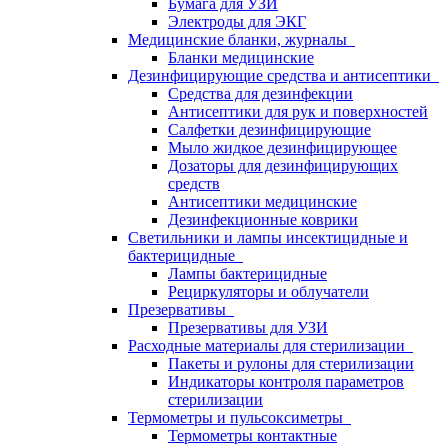
Бумага для УЗИ
Электроды для ЭКГ
Медицинские бланки, журналы
Бланки медицинские
Дезинфицирующие средства и антисептики
Средства для дезинфекции
Антисептики для рук и поверхностей
Салфетки дезинфицирующие
Мыло жидкое дезинфицирующее
Дозаторы для дезинфицирующих
средств
Антисептики медицинские
Дезинфекционные коврики
Светильники и лампы инсектицидные и
бактерицидные
Лампы бактерицидные
Рециркуляторы и облучатели
Презервативы
Презервативы для УЗИ
Расходные материалы для стерилизации
Пакеты и рулоны для стерилизации
Индикаторы контроля параметров
стерилизации
Термометры и пульсоксиметры
Термометры контактные