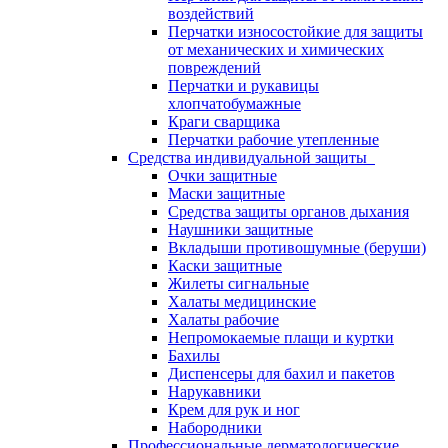
воздействий
Перчатки износостойкие для защиты
от механических и химических
повреждений
Перчатки и рукавицы
хлопчатобумажные
Краги сварщика
Перчатки рабочие утепленные
Средства индивидуальной защиты
Очки защитные
Маски защитные
Средства защиты органов дыхания
Наушники защитные
Вкладыши противошумные (беруши)
Каски защитные
Жилеты сигнальные
Халаты медицинские
Халаты рабочие
Непромокаемые плащи и куртки
Бахилы
Диспенсеры для бахил и пакетов
Нарукавники
Крем для рук и ног
Набородники
Профессиональные дерматологические