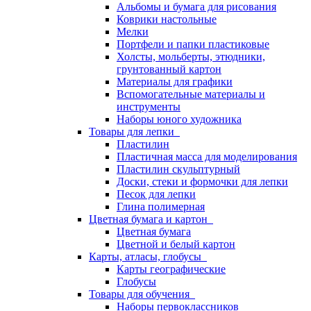
Альбомы и бумага для рисования
Коврики настольные
Мелки
Портфели и папки пластиковые
Холсты, мольберты, этюдники,
грунтованный картон
Материалы для графики
Вспомогательные материалы и
инструменты
Наборы юного художника
Товары для лепки
Пластилин
Пластичная масса для моделирования
Пластилин скульптурный
Доски, стеки и формочки для лепки
Песок для лепки
Глина полимерная
Цветная бумага и картон
Цветная бумага
Цветной и белый картон
Карты, атласы, глобусы
Карты географические
Глобусы
Товары для обучения
Наборы первоклассников