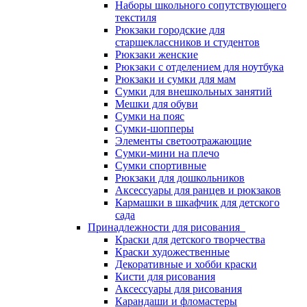
Наборы школьного сопутствующего
текстиля
Рюкзаки городские для
старшеклассников и студентов
Рюкзаки женские
Рюкзаки с отделением для ноутбука
Рюкзаки и сумки для мам
Сумки для внешкольных занятий
Мешки для обуви
Сумки на пояс
Сумки-шопперы
Элементы светоотражающие
Сумки-мини на плечо
Сумки спортивные
Рюкзаки для дошкольников
Аксессуары для ранцев и рюкзаков
Кармашки в шкафчик для детского
сада
Принадлежности для рисования
Краски для детского творчества
Краски художественные
Декоративные и хобби краски
Кисти для рисования
Аксессуары для рисования
Карандаши и фломастеры