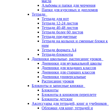
масла
Альбомы и папки для черчения
Папки для курсовых и дипломов
Тетради
Тетради для нот
Тетради 12-24 листов
Тетради 40-48 листов
Тетради более 60 листов
Тетради предметные
Тетради на кольцах и сменные блоки к
ним
Тетради формата А4
Тетради-блокноты
Дневники школьные, расписание уроков
Дневники для музыкальной школы
Дневники для младших классов
Дневники для старших классов
Дневники универсальные
Расписание уроков
Блокноты и записные книжки
Блокноты
Блокноты в книжном переплете
Блокноты детские
Аксессуары для тетрадей, книг и учебников
Обложки для книг, тетрадей и