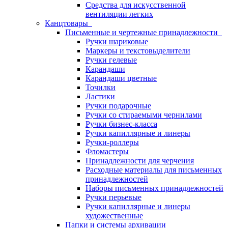
Средства для искусственной
вентиляции легких
Канцтовары
Письменные и чертежные принадлежности
Ручки шариковые
Маркеры и текстовыделители
Ручки гелевые
Карандаши
Карандаши цветные
Точилки
Ластики
Ручки подарочные
Ручки со стираемыми чернилами
Ручки бизнес-класса
Ручки капиллярные и линеры
Ручки-роллеры
Фломастеры
Принадлежности для черчения
Расходные материалы для письменных
принадлежностей
Наборы письменных принадлежностей
Ручки перьевые
Ручки капиллярные и линеры
художественные
Папки и системы архивации