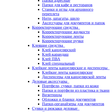
Папки адресные
Папки для кафе и ресторанов
Станки и иглы для архивного
переплета
Нити, шпагаты, шило
Аксессуары для документов и папок
Корректирующие средства
Корректирующие жидкости
Корректирующие ленты
Корректирующие ручки
Клеящие средства
Клей канцелярский
Клей-карандаш
Клей ПВА
Клей специальный
Клейкие ленты канцелярские и диспенсеры
Клейкие ленты канцелярские
Диспенсеры для канцелярской ленты
Деловые аксессуары
Портфели, сумки, папки из кожи
Папки и портфели из пластика и ткани
Визитницы
Обложки и бланки документов
Папки-органайзеры для документов
Сумки и рюкзаки деловые