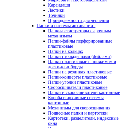
Карандаши
Ластики
Точилки
Принадлежности для черчения
Папки и системы архивации
Папки-регистраторы с арочным
механизмом
Папки-файлы перфорированные
пластиковые
Папки на кольцах
Папки с вкладышами (файлами)
Папки пластиковые с прижимом и
доски-клипборды
Папки на резинках пластиковые
Папки-конверты пластиковые
Папки-уголки пластиковые
Скоросшиватели пластиковые
Папки и скоросшиватели картонные
Короба и архивные системы
картонные
Механизмы для скоросшивания
Подвесные папки и картотеки
Картотеки, разделители, индексные
окна