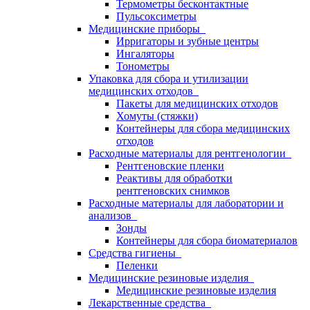
Термометры бесконтактные
Пульсоксиметры
Медицинские приборы
Ирригаторы и зубные центры
Ингаляторы
Тонометры
Упаковка для сбора и утилизации
медицинских отходов
Пакеты для медицинских отходов
Хомуты (стяжки)
Контейнеры для сбора медицинских
отходов
Расходные материалы для рентгенологии
Рентгеновские пленки
Реактивы для обработки
рентгеновских снимков
Расходные материалы для лаборатории и
анализов
Зонды
Контейнеры для сбора биоматериалов
Средства гигиены
Пеленки
Медицинские резиновые изделия
Медицинские резиновые изделия
Лекарственные средства