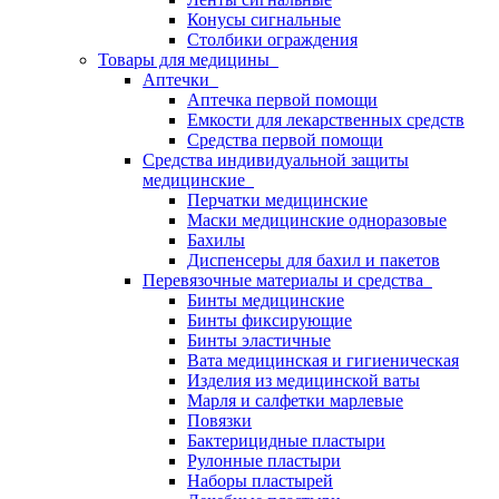
Конусы сигнальные
Столбики ограждения
Товары для медицины
Аптечки
Аптечка первой помощи
Емкости для лекарственных средств
Средства первой помощи
Средства индивидуальной защиты
медицинские
Перчатки медицинские
Маски медицинские одноразовые
Бахилы
Диспенсеры для бахил и пакетов
Перевязочные материалы и средства
Бинты медицинские
Бинты фиксирующие
Бинты эластичные
Вата медицинская и гигиеническая
Изделия из медицинской ваты
Марля и салфетки марлевые
Повязки
Бактерицидные пластыри
Рулонные пластыри
Наборы пластырей