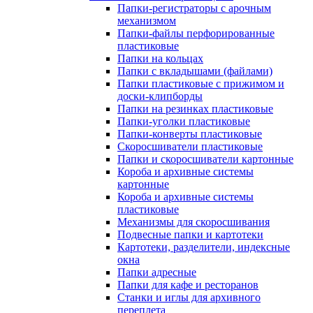
Папки-регистраторы с арочным
механизмом
Папки-файлы перфорированные
пластиковые
Папки на кольцах
Папки с вкладышами (файлами)
Папки пластиковые с прижимом и
доски-клипборды
Папки на резинках пластиковые
Папки-уголки пластиковые
Папки-конверты пластиковые
Скоросшиватели пластиковые
Папки и скоросшиватели картонные
Короба и архивные системы
картонные
Короба и архивные системы
пластиковые
Механизмы для скоросшивания
Подвесные папки и картотеки
Картотеки, разделители, индексные
окна
Папки адресные
Папки для кафе и ресторанов
Станки и иглы для архивного
переплета