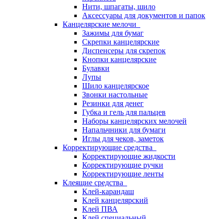
Нити, шпагаты, шило
Аксессуары для документов и папок
Канцелярские мелочи
Зажимы для бумаг
Скрепки канцелярские
Диспенсеры для скрепок
Кнопки канцелярские
Булавки
Лупы
Шило канцелярское
Звонки настольные
Резинки для денег
Губка и гель для пальцев
Наборы канцелярских мелочей
Напальчники для бумаги
Иглы для чеков, заметок
Корректирующие средства
Корректирующие жидкости
Корректирующие ручки
Корректирующие ленты
Клеящие средства
Клей-карандаш
Клей канцелярский
Клей ПВА
Клей специальный