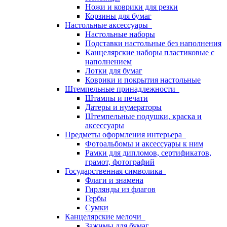
Ножи и коврики для резки
Корзины для бумаг
Настольные аксессуары
Настольные наборы
Подставки настольные без наполнения
Канцелярские наборы пластиковые с
наполнением
Лотки для бумаг
Коврики и покрытия настольные
Штемпельные принадлежности
Штампы и печати
Датеры и нумераторы
Штемпельные подушки, краска и
аксессуары
Предметы оформления интерьера
Фотоальбомы и аксессуары к ним
Рамки для дипломов, сертификатов,
грамот, фотографий
Государственная символика
Флаги и знамена
Гирлянды из флагов
Гербы
Сумки
Канцелярские мелочи
Зажимы для бумаг