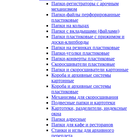
Папки-регистраторы с арочным
механизмом
Папки-файлы перфорированные
пластиковые
Папки на кольцах
Папки с вкладышами (файлами)
Папки пластиковые с прижимом и
доски-клипборды
Папки на резинках пластиковые
Папки-уголки пластиковые
Папки-конверты пластиковые
Скоросшиватели пластиковые
Папки и скоросшиватели картонные
Короба и архивные системы
картонные
Короба и архивные системы
пластиковые
Механизмы для скоросшивания
Подвесные папки и картотеки
Картотеки, разделители, индексные
окна
Папки адресные
Папки для кафе и ресторанов
Станки и иглы для архивного
переплета