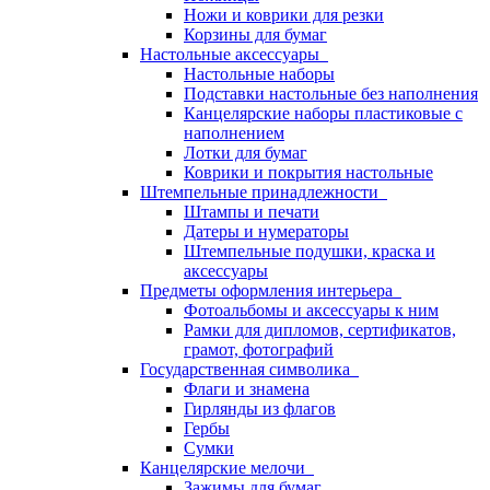
Ножи и коврики для резки
Корзины для бумаг
Настольные аксессуары
Настольные наборы
Подставки настольные без наполнения
Канцелярские наборы пластиковые с
наполнением
Лотки для бумаг
Коврики и покрытия настольные
Штемпельные принадлежности
Штампы и печати
Датеры и нумераторы
Штемпельные подушки, краска и
аксессуары
Предметы оформления интерьера
Фотоальбомы и аксессуары к ним
Рамки для дипломов, сертификатов,
грамот, фотографий
Государственная символика
Флаги и знамена
Гирлянды из флагов
Гербы
Сумки
Канцелярские мелочи
Зажимы для бумаг