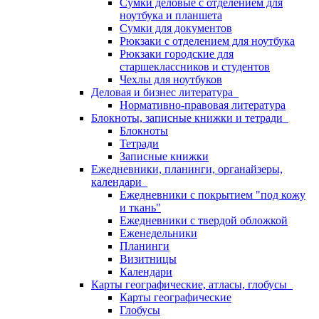
Сумки деловые с отделением для
ноутбука и планшета
Сумки для документов
Рюкзаки с отделением для ноутбука
Рюкзаки городские для
старшеклассников и студентов
Чехлы для ноутбуков
Деловая и бизнес литература
Нормативно-правовая литература
Блокноты, записные книжки и тетради
Блокноты
Тетради
Записные книжки
Ежедневники, планинги, органайзеры,
календари
Ежедневники с покрытием "под кожу
и ткань"
Ежедневники с твердой обложкой
Еженедельники
Планинги
Визитницы
Календари
Карты географические, атласы, глобусы
Карты географические
Глобусы