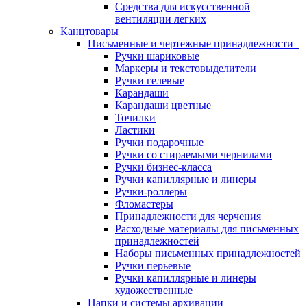
Средства для искусственной
вентиляции легких
Канцтовары
Письменные и чертежные принадлежности
Ручки шариковые
Маркеры и текстовыделители
Ручки гелевые
Карандаши
Карандаши цветные
Точилки
Ластики
Ручки подарочные
Ручки со стираемыми чернилами
Ручки бизнес-класса
Ручки капиллярные и линеры
Ручки-роллеры
Фломастеры
Принадлежности для черчения
Расходные материалы для письменных
принадлежностей
Наборы письменных принадлежностей
Ручки перьевые
Ручки капиллярные и линеры
художественные
Папки и системы архивации