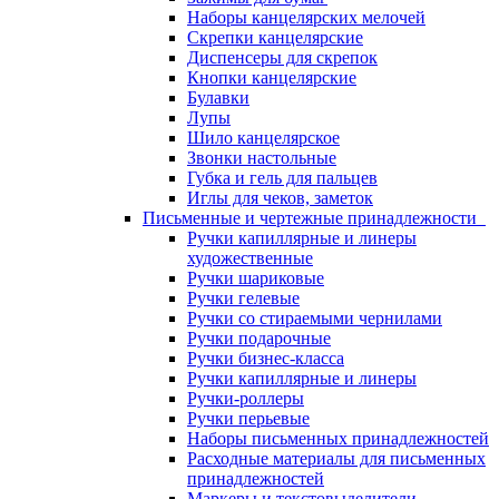
Наборы канцелярских мелочей
Скрепки канцелярские
Диспенсеры для скрепок
Кнопки канцелярские
Булавки
Лупы
Шило канцелярское
Звонки настольные
Губка и гель для пальцев
Иглы для чеков, заметок
Письменные и чертежные принадлежности
Ручки капиллярные и линеры
художественные
Ручки шариковые
Ручки гелевые
Ручки со стираемыми чернилами
Ручки подарочные
Ручки бизнес-класса
Ручки капиллярные и линеры
Ручки-роллеры
Ручки перьевые
Наборы письменных принадлежностей
Расходные материалы для письменных
принадлежностей
Маркеры и текстовыделители