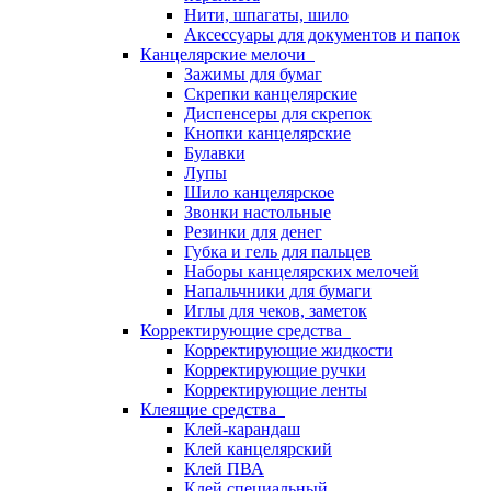
Нити, шпагаты, шило
Аксессуары для документов и папок
Канцелярские мелочи
Зажимы для бумаг
Скрепки канцелярские
Диспенсеры для скрепок
Кнопки канцелярские
Булавки
Лупы
Шило канцелярское
Звонки настольные
Резинки для денег
Губка и гель для пальцев
Наборы канцелярских мелочей
Напальчники для бумаги
Иглы для чеков, заметок
Корректирующие средства
Корректирующие жидкости
Корректирующие ручки
Корректирующие ленты
Клеящие средства
Клей-карандаш
Клей канцелярский
Клей ПВА
Клей специальный