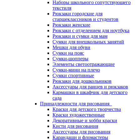
Наборы школьного сопутствующего
текстиля
Рюкзаки городские для
старшеклассников и студентов
Рюкзаки женские
Рюкзаки с отделением для ноутбука
Рюкзаки и сумки для мам
Сумки для внешкольных занятий
Мешки для обуви
Сумки на пояс
Сумки-шопперы
Элементы светоотражающие
Сумки-мини на плечо
Сумки спортивные
Рюкзаки для дошкольников
Аксессуары для ранцев и рюкзаков
Кармашки в шкафчик для детского
сада
Принадлежности для рисования
Краски для детского творчества
Краски художественные
Декоративные и хобби краски
Кисти для рисования
Аксессуары для рисования
Карандаши и фломастеры