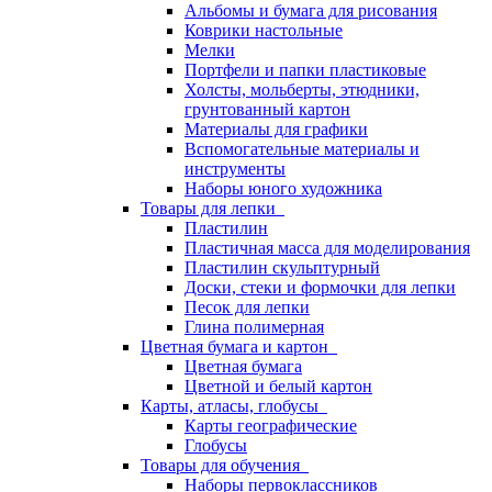
Альбомы и бумага для рисования
Коврики настольные
Мелки
Портфели и папки пластиковые
Холсты, мольберты, этюдники,
грунтованный картон
Материалы для графики
Вспомогательные материалы и
инструменты
Наборы юного художника
Товары для лепки
Пластилин
Пластичная масса для моделирования
Пластилин скульптурный
Доски, стеки и формочки для лепки
Песок для лепки
Глина полимерная
Цветная бумага и картон
Цветная бумага
Цветной и белый картон
Карты, атласы, глобусы
Карты географические
Глобусы
Товары для обучения
Наборы первоклассников