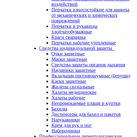
воздействий
Перчатки износостойкие для защиты
от механических и химических
повреждений
Перчатки и рукавицы
хлопчатобумажные
Краги сварщика
Перчатки рабочие утепленные
Средства индивидуальной защиты
Очки защитные
Маски защитные
Средства защиты органов дыхания
Наушники защитные
Вкладыши противошумные (беруши)
Каски защитные
Жилеты сигнальные
Халаты медицинские
Халаты рабочие
Непромокаемые плащи и куртки
Бахилы
Диспенсеры для бахил и пакетов
Нарукавники
Крем для рук и ног
Набородники
Профессиональные дерматологические