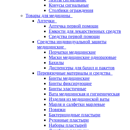
Конусы сигнальные
Столбики ограждения
Товары для медицины
Аптечки
Аптечка первой помощи
Емкости для лекарственных средств
Средства первой помощи
Средства индивидуальной защиты
медицинские
Перчатки медицинские
Маски медицинские одноразовые
Бахилы
Диспенсеры для бахил и пакетов
Перевязочные материалы и средства
Бинты медицинские
Бинты фиксирующие
Бинты эластичные
Вата медицинская и гигиеническая
Изделия из медицинской ваты
Марля и салфетки марлевые
Повязки
Бактерицидные пластыри
Рулонные пластыри
Наборы пластырей