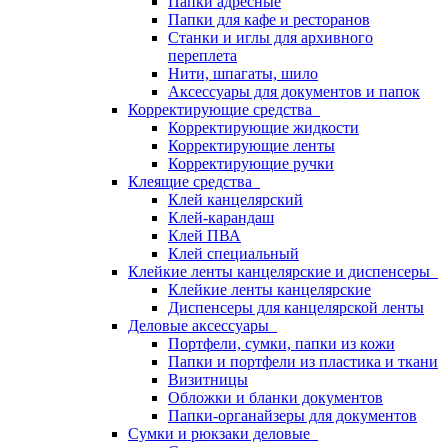
Папки адресные
Папки для кафе и ресторанов
Станки и иглы для архивного
переплета
Нити, шпагаты, шило
Аксессуары для документов и папок
Корректирующие средства
Корректирующие жидкости
Корректирующие ленты
Корректирующие ручки
Клеящие средства
Клей канцелярский
Клей-карандаш
Клей ПВА
Клей специальный
Клейкие ленты канцелярские и диспенсеры
Клейкие ленты канцелярские
Диспенсеры для канцелярской ленты
Деловые аксессуары
Портфели, сумки, папки из кожи
Папки и портфели из пластика и ткани
Визитницы
Обложки и бланки документов
Папки-органайзеры для документов
Сумки и рюкзаки деловые