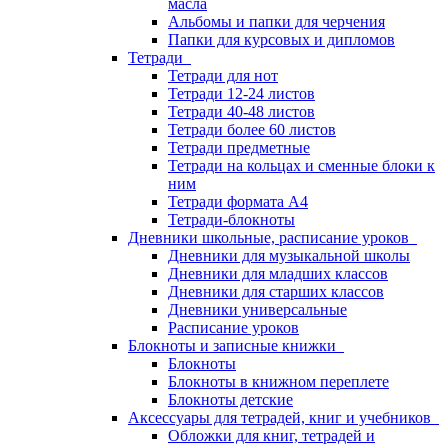
масла
Альбомы и папки для черчения
Папки для курсовых и дипломов
Тетради
Тетради для нот
Тетради 12-24 листов
Тетради 40-48 листов
Тетради более 60 листов
Тетради предметные
Тетради на кольцах и сменные блоки к
ним
Тетради формата А4
Тетради-блокноты
Дневники школьные, расписание уроков
Дневники для музыкальной школы
Дневники для младших классов
Дневники для старших классов
Дневники универсальные
Расписание уроков
Блокноты и записные книжки
Блокноты
Блокноты в книжном переплете
Блокноты детские
Аксессуары для тетрадей, книг и учебников
Обложки для книг, тетрадей и