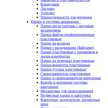
Карандаши
Ластики
Точилки
Принадлежности для черчения
Папки и системы архивации
Папки-регистраторы с арочным
механизмом
Папки-файлы перфорированные
пластиковые
Папки на кольцах
Папки с вкладышами (файлами)
Папки пластиковые с прижимом и
доски-клипборды
Папки на резинках пластиковые
Папки-конверты пластиковые
Папки-уголки пластиковые
Скоросшиватели пластиковые
Папки и скоросшиватели картонные
Короба и архивные системы
картонные
Механизмы для скоросшивания
Подвесные папки и картотеки
Картотеки, разделители, индексные
окна