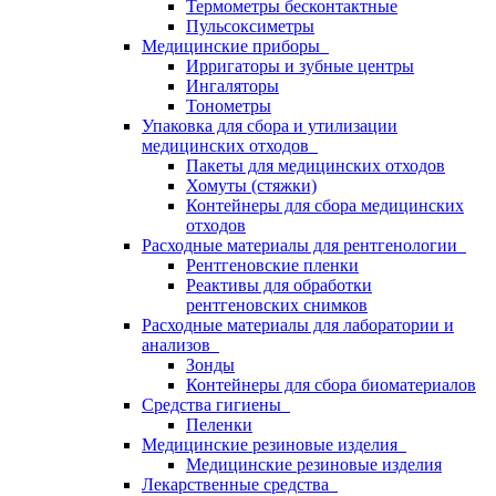
Термометры бесконтактные
Пульсоксиметры
Медицинские приборы
Ирригаторы и зубные центры
Ингаляторы
Тонометры
Упаковка для сбора и утилизации
медицинских отходов
Пакеты для медицинских отходов
Хомуты (стяжки)
Контейнеры для сбора медицинских
отходов
Расходные материалы для рентгенологии
Рентгеновские пленки
Реактивы для обработки
рентгеновских снимков
Расходные материалы для лаборатории и
анализов
Зонды
Контейнеры для сбора биоматериалов
Средства гигиены
Пеленки
Медицинские резиновые изделия
Медицинские резиновые изделия
Лекарственные средства