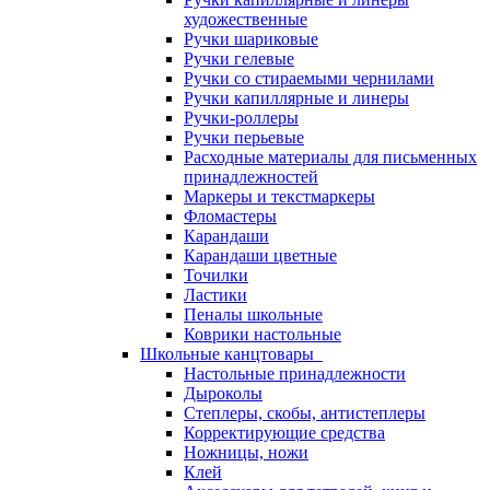
художественные
Ручки шариковые
Ручки гелевые
Ручки со стираемыми чернилами
Ручки капиллярные и линеры
Ручки-роллеры
Ручки перьевые
Расходные материалы для письменных
принадлежностей
Маркеры и текстмаркеры
Фломастеры
Карандаши
Карандаши цветные
Точилки
Ластики
Пеналы школьные
Коврики настольные
Школьные канцтовары
Настольные принадлежности
Дыроколы
Степлеры, скобы, антистеплеры
Корректирующие средства
Ножницы, ножи
Клей