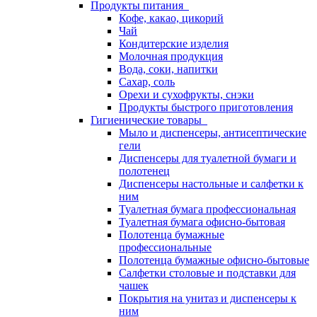
Продукты питания
Кофе, какао, цикорий
Чай
Кондитерские изделия
Молочная продукция
Вода, соки, напитки
Сахар, соль
Орехи и сухофрукты, снэки
Продукты быстрого приготовления
Гигиенические товары
Мыло и диспенсеры, антисептические
гели
Диспенсеры для туалетной бумаги и
полотенец
Диспенсеры настольные и салфетки к
ним
Туалетная бумага профессиональная
Туалетная бумага офисно-бытовая
Полотенца бумажные
профессиональные
Полотенца бумажные офисно-бытовые
Салфетки столовые и подставки для
чашек
Покрытия на унитаз и диспенсеры к
ним