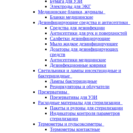
Бумага для УЗИ
Электроды для ЭКГ
Медицинские бланки, журналы
Бланки медицинские
Дезинфицирующие средства и антисептики
Средства для дезинфекции
Антисептики для рук и поверхностей
Салфетки дезинфицирующие
Мыло жидкое дезинфицирующее
Дозаторы для дезинфицирующих
средств
Антисептики медицинские
Дезинфекционные коврики
Светильники и лампы инсектицидные и
бактерицидные
Лампы бактерицидные
Рециркуляторы и облучатели
Презервативы
Презервативы для УЗИ
Расходные материалы для стерилизации
Пакеты и рулоны для стерилизации
Индикаторы контроля параметров
стерилизации
Термометры и пульсоксиметры
Термометры контактные