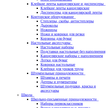
Клейкие ленты канцелярские и диспенсеры
Клейкие ленты канцелярские
Диспенсеры для канцелярской ленты
Конторское оборудование
Степлеры, скобы, антистеплеры
Дыроколы
Ножницы
Ножи и коврики для резки
Корзины для бумаг
Настольные аксессуары
Настольные наборы
Подставки настольные без наполнения
Канцелярские наборы с наполнением
Лотки для бумаг
Коврики настольные
Клеёнки для уроков труда
Штемпельные принадлежности
Штампы и печати
Датеры и нумераторы
Штемпельные подушки, краска и
аксессуары
Школа
Школьно-письменные принадлежности
Наборы первоклассников
Ручки капиллярные и линеры