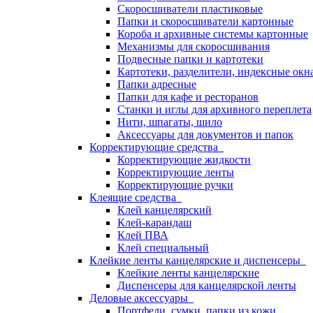
Скоросшиватели пластиковые
Папки и скоросшиватели картонные
Короба и архивные системы картонные
Механизмы для скоросшивания
Подвесные папки и картотеки
Картотеки, разделители, индексные окн
Папки адресные
Папки для кафе и ресторанов
Станки и иглы для архивного переплета
Нити, шпагаты, шило
Аксессуары для документов и папок
Корректирующие средства
Корректирующие жидкости
Корректирующие ленты
Корректирующие ручки
Клеящие средства
Клей канцелярский
Клей-карандаш
Клей ПВА
Клей специальный
Клейкие ленты канцелярские и диспенсеры
Клейкие ленты канцелярские
Диспенсеры для канцелярской ленты
Деловые аксессуары
Портфели, сумки, папки из кожи