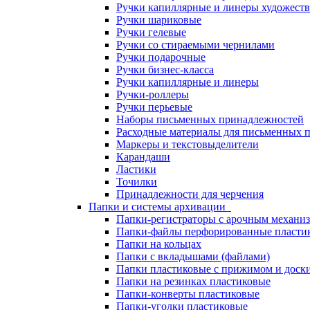
Ручки капиллярные и линеры художест
Ручки шариковые
Ручки гелевые
Ручки со стираемыми чернилами
Ручки подарочные
Ручки бизнес-класса
Ручки капиллярные и линеры
Ручки-роллеры
Ручки перьевые
Наборы письменных принадлежностей
Расходные материалы для письменных 
Маркеры и текстовыделители
Карандаши
Ластики
Точилки
Принадлежности для черчения
Папки и системы архивации
Папки-регистраторы с арочным механи
Папки-файлы перфорированные пласти
Папки на кольцах
Папки с вкладышами (файлами)
Папки пластиковые с прижимом и доск
Папки на резинках пластиковые
Папки-конверты пластиковые
Папки-уголки пластиковые