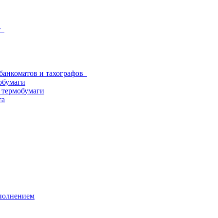
от
 банкоматов и тахографов
обумаги
з термобумаги
та
аполнением