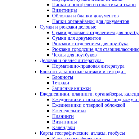
Папки и портфели из пластика и ткани
Визитницы
Обложки и бланки документов
Папки-органайзеры для документов
Сумки и рюкзаки деловые
Сумки деловые с отделением для ноутбу
Сумки для документов
Рюкзаки с отделением для ноутбука
Рюкзаки городские для старшекласснико
Чехлы для ноутбуков
Деловая и бизнес литература
Нормативно-правовая литература
Блокноты, записные книжки и тетради
Блокноты
Тетради
Записные книжки
Ежедневники, планинги, органайзеры, кале
Ежедневники с покрытием "под кожу и 
Ежедневники с твердой обложкой
Еженедельники
Планинги
Визитницы
Календари
Карты географические, атласы, глобусы
Карты географические