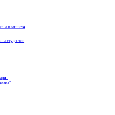
ка и планшета
в и студентов
ндари
ткань"