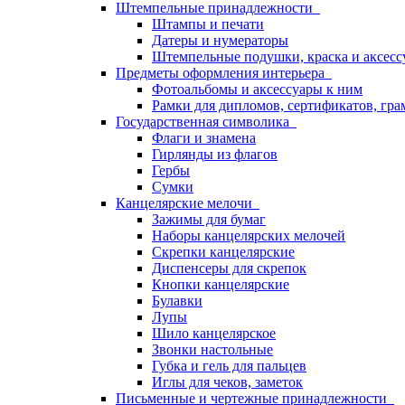
Штемпельные принадлежности
Штампы и печати
Датеры и нумераторы
Штемпельные подушки, краска и аксесс
Предметы оформления интерьера
Фотоальбомы и аксессуары к ним
Рамки для дипломов, сертификатов, гра
Государственная символика
Флаги и знамена
Гирлянды из флагов
Гербы
Сумки
Канцелярские мелочи
Зажимы для бумаг
Наборы канцелярских мелочей
Скрепки канцелярские
Диспенсеры для скрепок
Кнопки канцелярские
Булавки
Лупы
Шило канцелярское
Звонки настольные
Губка и гель для пальцев
Иглы для чеков, заметок
Письменные и чертежные принадлежности