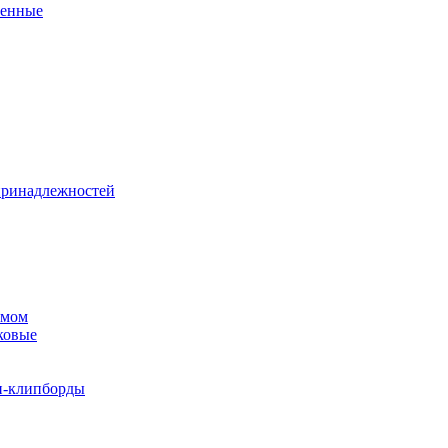
венные
принадлежностей
змом
ковые
и-клипборды