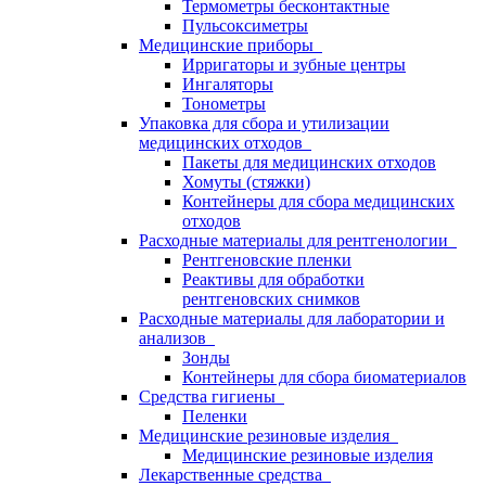
Термометры бесконтактные
Пульсоксиметры
Медицинские приборы
Ирригаторы и зубные центры
Ингаляторы
Тонометры
Упаковка для сбора и утилизации
медицинских отходов
Пакеты для медицинских отходов
Хомуты (стяжки)
Контейнеры для сбора медицинских
отходов
Расходные материалы для рентгенологии
Рентгеновские пленки
Реактивы для обработки
рентгеновских снимков
Расходные материалы для лаборатории и
анализов
Зонды
Контейнеры для сбора биоматериалов
Средства гигиены
Пеленки
Медицинские резиновые изделия
Медицинские резиновые изделия
Лекарственные средства