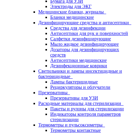
Бумага для УЗИ
Электроды для ЭКГ
Медицинские бланки, журналы
Бланки медицинские
Дезинфицирующие средства и антисептики
Средства для дезинфекции
Антисептики для рук и поверхностей
Салфетки дезинфицирующие
Мыло жидкое дезинфицирующее
Дозаторы для дезинфицирующих
средств
Антисептики медицинские
Дезинфекционные коврики
Светильники и лампы инсектицидные и
бактерицидные
Лампы бактерицидные
Рециркуляторы и облучатели
Презервативы
Презервативы для УЗИ
Расходные материалы для стерилизации
Пакеты и рулоны для стерилизации
Индикаторы контроля параметров
стерилизации
Термометры и пульсоксиметры
Термометры контактные