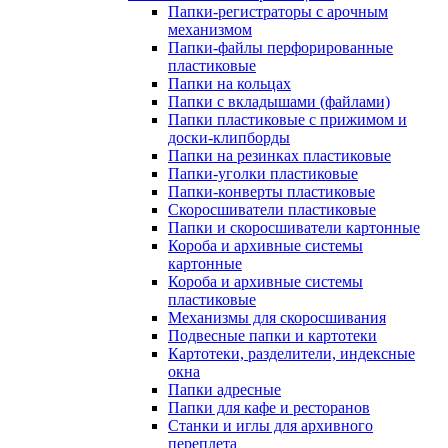
Папки-регистраторы с арочным
механизмом
Папки-файлы перфорированные
пластиковые
Папки на кольцах
Папки с вкладышами (файлами)
Папки пластиковые с прижимом и
доски-клипборды
Папки на резинках пластиковые
Папки-уголки пластиковые
Папки-конверты пластиковые
Скоросшиватели пластиковые
Папки и скоросшиватели картонные
Короба и архивные системы
картонные
Короба и архивные системы
пластиковые
Механизмы для скоросшивания
Подвесные папки и картотеки
Картотеки, разделители, индексные
окна
Папки адресные
Папки для кафе и ресторанов
Станки и иглы для архивного
переплета