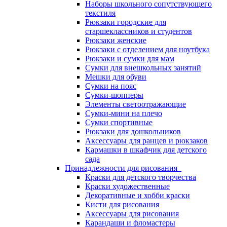
Наборы школьного сопутствующего
текстиля
Рюкзаки городские для
старшеклассников и студентов
Рюкзаки женские
Рюкзаки с отделением для ноутбука
Рюкзаки и сумки для мам
Сумки для внешкольных занятий
Мешки для обуви
Сумки на пояс
Сумки-шопперы
Элементы светоотражающие
Сумки-мини на плечо
Сумки спортивные
Рюкзаки для дошкольников
Аксессуары для ранцев и рюкзаков
Кармашки в шкафчик для детского
сада
Принадлежности для рисования
Краски для детского творчества
Краски художественные
Декоративные и хобби краски
Кисти для рисования
Аксессуары для рисования
Карандаши и фломастеры