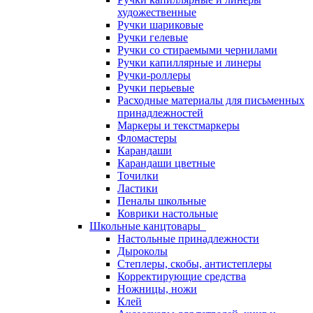
художественные
Ручки шариковые
Ручки гелевые
Ручки со стираемыми чернилами
Ручки капиллярные и линеры
Ручки-роллеры
Ручки перьевые
Расходные материалы для письменных
принадлежностей
Маркеры и текстмаркеры
Фломастеры
Карандаши
Карандаши цветные
Точилки
Ластики
Пеналы школьные
Коврики настольные
Школьные канцтовары
Настольные принадлежности
Дыроколы
Степлеры, скобы, антистеплеры
Корректирующие средства
Ножницы, ножи
Клей