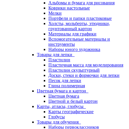
Альбомы и бумага для рисования
Коврики настольные
Мелки
Портфели и папки пластиковые
Холсты, мольберты, этюдники,
грунтованный картон
Материалы для графики
Вспомогательные материалы и
инструменты
Наборы юного художника
Товары для лепки
Пластилин
Пластичная масса для моделирования
Пластилин скульптурный
Доски, стеки и формочки для лепки
Песок для лепки
Глина полимерная
Цветная бумага и картон
Цветная бумага
Цветной и белый картон
Карты, атласы, глобусы
Карты географические
Глобусы
Товары для обучения
Наборы первоклассников