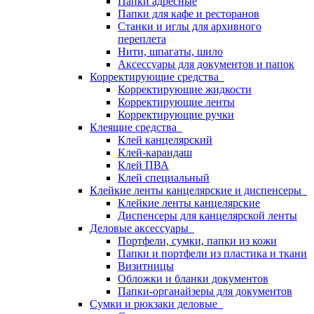
Папки адресные
Папки для кафе и ресторанов
Станки и иглы для архивного
переплета
Нити, шпагаты, шило
Аксессуары для документов и папок
Корректирующие средства
Корректирующие жидкости
Корректирующие ленты
Корректирующие ручки
Клеящие средства
Клей канцелярский
Клей-карандаш
Клей ПВА
Клей специальный
Клейкие ленты канцелярские и диспенсеры
Клейкие ленты канцелярские
Диспенсеры для канцелярской ленты
Деловые аксессуары
Портфели, сумки, папки из кожи
Папки и портфели из пластика и ткани
Визитницы
Обложки и бланки документов
Папки-органайзеры для документов
Сумки и рюкзаки деловые