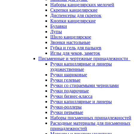
Наборы канцелярских мелочей
Скрепки канцелярские
Диспенсеры для скрепок
Кнопки канцелярские
Булавки
Лупы
Шило канцелярское
Звонки настольные
Губка и гель для пальцев
Иглы для чеков, заметок
Письменные и чертежные принадлежности
Ручки капиллярные и линеры
художественные
Ручки шариковые
Ручки гелевые
Ручки со стираемыми чернилами
Ручки подарочные
Ручки бизнес-класса
Ручки капиллярные и линеры
Ручки-роллеры
Ручки перьевые
Наборы письменных принадлежностей
Расходные материалы для письменных
принадлежностей
Маркеры и текстовыделители