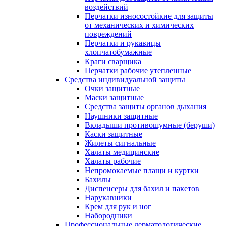
воздействий
Перчатки износостойкие для защиты
от механических и химических
повреждений
Перчатки и рукавицы
хлопчатобумажные
Краги сварщика
Перчатки рабочие утепленные
Средства индивидуальной защиты
Очки защитные
Маски защитные
Средства защиты органов дыхания
Наушники защитные
Вкладыши противошумные (беруши)
Каски защитные
Жилеты сигнальные
Халаты медицинские
Халаты рабочие
Непромокаемые плащи и куртки
Бахилы
Диспенсеры для бахил и пакетов
Нарукавники
Крем для рук и ног
Набородники
Профессиональные дерматологические