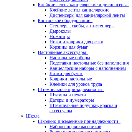
Клейкие ленты канцелярские и диспенсеры
Клейкие ленты канцелярские
Диспенсеры для канцелярской ленты
Конторское оборудование
Степлеры, скобы, антистеплеры
Дыроколы
Ножницы
Ножи и коврики для резки
Корзины для бумаг
Настольные аксессуары
Настольные наборы
Подставки настольные без наполнения
Канцелярские наборы с наполнением
Лотки для бумаг
Коврики настольные
Клеёнки для уроков труда
Штемпельные принадлежности
Штампы и печати
Датеры и нумераторы
Штемпельные подушки, краска и
аксессуары
Школа
Школьно-письменные принадлежности
Наборы первоклассников
Ручки капиллярные и линеры