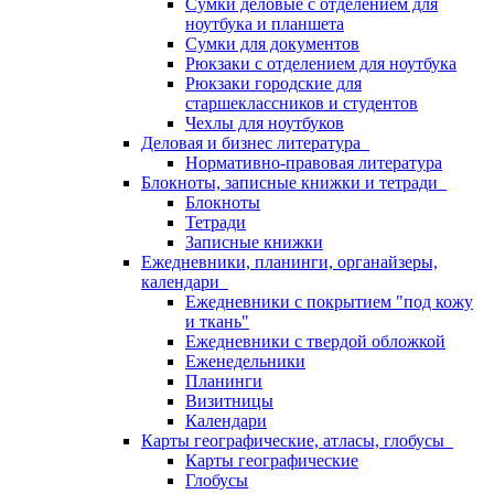
Сумки деловые с отделением для
ноутбука и планшета
Сумки для документов
Рюкзаки с отделением для ноутбука
Рюкзаки городские для
старшеклассников и студентов
Чехлы для ноутбуков
Деловая и бизнес литература
Нормативно-правовая литература
Блокноты, записные книжки и тетради
Блокноты
Тетради
Записные книжки
Ежедневники, планинги, органайзеры,
календари
Ежедневники с покрытием "под кожу
и ткань"
Ежедневники с твердой обложкой
Еженедельники
Планинги
Визитницы
Календари
Карты географические, атласы, глобусы
Карты географические
Глобусы