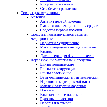
Конусы сигнальные
Столбики ограждения
Товары для медицины
Аптечки
Аптечка первой помощи
Емкости для лекарственных средств
Средства первой помощи
Средства индивидуальной защиты
медицинские
Перчатки медицинские
Маски медицинские одноразовые
Бахилы
Диспенсеры для бахил и пакетов
Перевязочные материалы и средства
Бинты медицинские
Бинты фиксирующие
Бинты эластичные
Вата медицинская и гигиеническая
Изделия из медицинской ваты
Марля и салфетки марлевые
Повязки
Бактерицидные пластыри
Рулонные пластыри
Наборы пластырей