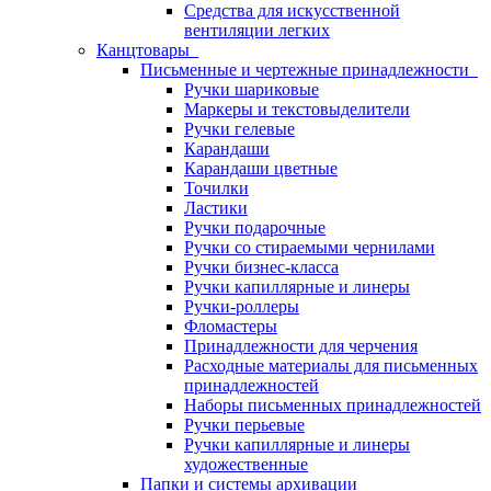
Средства для искусственной
вентиляции легких
Канцтовары
Письменные и чертежные принадлежности
Ручки шариковые
Маркеры и текстовыделители
Ручки гелевые
Карандаши
Карандаши цветные
Точилки
Ластики
Ручки подарочные
Ручки со стираемыми чернилами
Ручки бизнес-класса
Ручки капиллярные и линеры
Ручки-роллеры
Фломастеры
Принадлежности для черчения
Расходные материалы для письменных
принадлежностей
Наборы письменных принадлежностей
Ручки перьевые
Ручки капиллярные и линеры
художественные
Папки и системы архивации