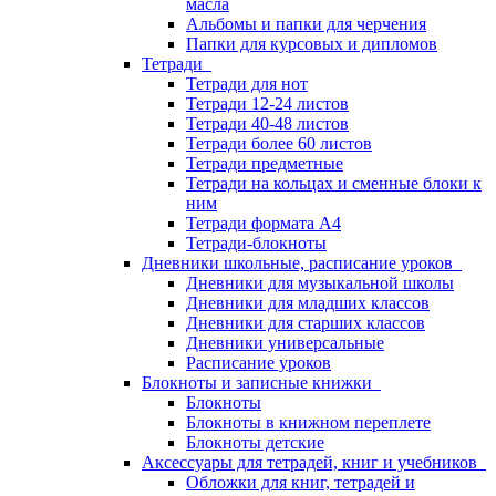
масла
Альбомы и папки для черчения
Папки для курсовых и дипломов
Тетради
Тетради для нот
Тетради 12-24 листов
Тетради 40-48 листов
Тетради более 60 листов
Тетради предметные
Тетради на кольцах и сменные блоки к
ним
Тетради формата А4
Тетради-блокноты
Дневники школьные, расписание уроков
Дневники для музыкальной школы
Дневники для младших классов
Дневники для старших классов
Дневники универсальные
Расписание уроков
Блокноты и записные книжки
Блокноты
Блокноты в книжном переплете
Блокноты детские
Аксессуары для тетрадей, книг и учебников
Обложки для книг, тетрадей и