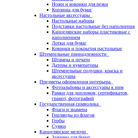
Ножи и коврики для резки
Корзины для бумаг
Настольные аксессуары
Настольные наборы
Подставки настольные без наполнения
Канцелярские наборы пластиковые с
наполнением
Лотки для бумаг
Коврики и покрытия настольные
Штемпельные принадлежности
Штампы и печати
Датеры и нумераторы
Штемпельные подушки, краска и
аксессуары
Предметы оформления интерьера
Фотоальбомы и аксессуары к ним
Рамки для дипломов, сертификатов,
грамот, фотографий
Государственная символика
Флаги и знамена
Гирлянды из флагов
Гербы
Сумки
Канцелярские мелочи
Зажимы для бумаг