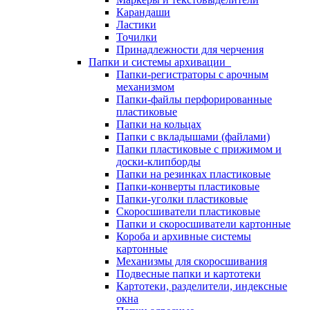
Карандаши
Ластики
Точилки
Принадлежности для черчения
Папки и системы архивации
Папки-регистраторы с арочным
механизмом
Папки-файлы перфорированные
пластиковые
Папки на кольцах
Папки с вкладышами (файлами)
Папки пластиковые с прижимом и
доски-клипборды
Папки на резинках пластиковые
Папки-конверты пластиковые
Папки-уголки пластиковые
Скоросшиватели пластиковые
Папки и скоросшиватели картонные
Короба и архивные системы
картонные
Механизмы для скоросшивания
Подвесные папки и картотеки
Картотеки, разделители, индексные
окна