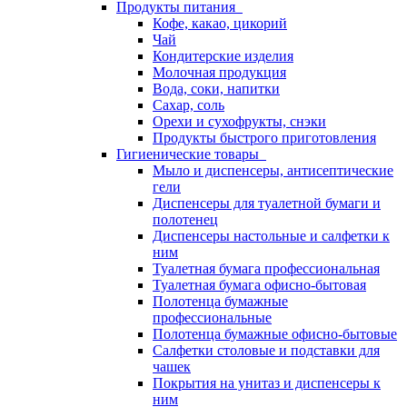
Продукты питания
Кофе, какао, цикорий
Чай
Кондитерские изделия
Молочная продукция
Вода, соки, напитки
Сахар, соль
Орехи и сухофрукты, снэки
Продукты быстрого приготовления
Гигиенические товары
Мыло и диспенсеры, антисептические
гели
Диспенсеры для туалетной бумаги и
полотенец
Диспенсеры настольные и салфетки к
ним
Туалетная бумага профессиональная
Туалетная бумага офисно-бытовая
Полотенца бумажные
профессиональные
Полотенца бумажные офисно-бытовые
Салфетки столовые и подставки для
чашек
Покрытия на унитаз и диспенсеры к
ним