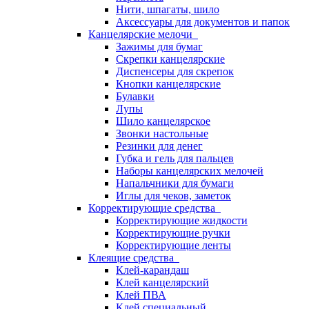
Нити, шпагаты, шило
Аксессуары для документов и папок
Канцелярские мелочи
Зажимы для бумаг
Скрепки канцелярские
Диспенсеры для скрепок
Кнопки канцелярские
Булавки
Лупы
Шило канцелярское
Звонки настольные
Резинки для денег
Губка и гель для пальцев
Наборы канцелярских мелочей
Напальчники для бумаги
Иглы для чеков, заметок
Корректирующие средства
Корректирующие жидкости
Корректирующие ручки
Корректирующие ленты
Клеящие средства
Клей-карандаш
Клей канцелярский
Клей ПВА
Клей специальный