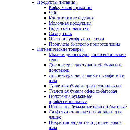
Продукты питания
Кофе, какао, цикорий
Чай
Кондитерские изделия
Молочная продукция
Вода, соки, напитки
Сахар, соль
Орехи и сухофрукты, снэки
Продукты быстрого приготовления
Гигиенические товары
Мыло и диспенсеры, антисептические
гели
Диспенсеры для туалетной бумаги и
полотенец
Диспенсеры настольные и салфетки к
ним
Туалетная бумага профессиональная
Туалетная бумага офисно-бытовая
Полотенца бумажные
профессиональные
Полотенца бумажные офисно-бытовые
Салфетки столовые и подставки для
чашек
Покрытия на унитаз и диспенсеры к
ним