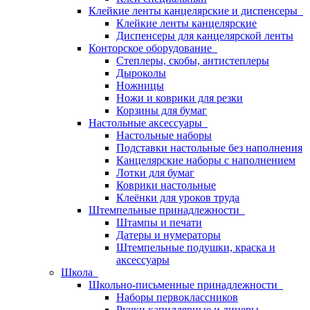
Клейкие ленты канцелярские и диспенсеры
Клейкие ленты канцелярские
Диспенсеры для канцелярской ленты
Конторское оборудование
Степлеры, скобы, антистеплеры
Дыроколы
Ножницы
Ножи и коврики для резки
Корзины для бумаг
Настольные аксессуары
Настольные наборы
Подставки настольные без наполнения
Канцелярские наборы с наполнением
Лотки для бумаг
Коврики настольные
Клеёнки для уроков труда
Штемпельные принадлежности
Штампы и печати
Датеры и нумераторы
Штемпельные подушки, краска и
аксессуары
Школа
Школьно-письменные принадлежности
Наборы первоклассников
Ручки капиллярные и линеры