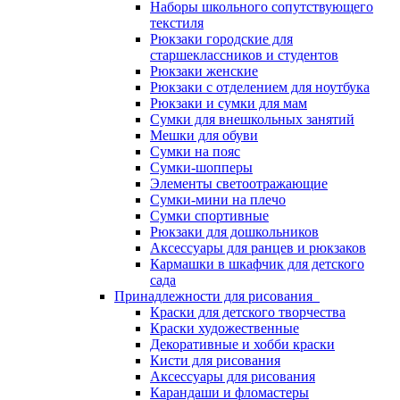
Наборы школьного сопутствующего
текстиля
Рюкзаки городские для
старшеклассников и студентов
Рюкзаки женские
Рюкзаки с отделением для ноутбука
Рюкзаки и сумки для мам
Сумки для внешкольных занятий
Мешки для обуви
Сумки на пояс
Сумки-шопперы
Элементы светоотражающие
Сумки-мини на плечо
Сумки спортивные
Рюкзаки для дошкольников
Аксессуары для ранцев и рюкзаков
Кармашки в шкафчик для детского
сада
Принадлежности для рисования
Краски для детского творчества
Краски художественные
Декоративные и хобби краски
Кисти для рисования
Аксессуары для рисования
Карандаши и фломастеры