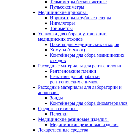
Термометры бесконтактные
Пульсоксиметры
Медицинские приборы
Ирригаторы и зубные центры
Ингаляторы
Тонометры
Упаковка для сбора и утилизации
медицинских отходов
Пакеты для медицинских отходов
Хомуты (стяжки)
Контейнеры для сбора медицинских
отходов
Расходные материалы для рентгенологии
Рентгеновские пленки
Реактивы для обработки
рентгеновских снимков
Расходные материалы для лаборатории и
анализов
Зонды
Контейнеры для сбора биоматериалов
Средства гигиены
Пеленки
Медицинские резиновые изделия
Медицинские резиновые изделия
Лекарственные средства