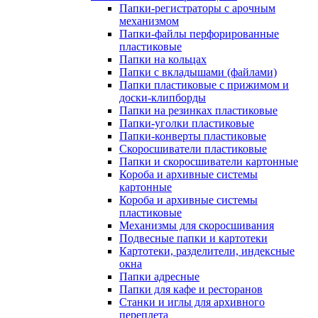
Папки-регистраторы с арочным
механизмом
Папки-файлы перфорированные
пластиковые
Папки на кольцах
Папки с вкладышами (файлами)
Папки пластиковые с прижимом и
доски-клипборды
Папки на резинках пластиковые
Папки-уголки пластиковые
Папки-конверты пластиковые
Скоросшиватели пластиковые
Папки и скоросшиватели картонные
Короба и архивные системы
картонные
Короба и архивные системы
пластиковые
Механизмы для скоросшивания
Подвесные папки и картотеки
Картотеки, разделители, индексные
окна
Папки адресные
Папки для кафе и ресторанов
Станки и иглы для архивного
переплета