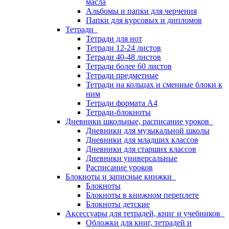
масла
Альбомы и папки для черчения
Папки для курсовых и дипломов
Тетради
Тетради для нот
Тетради 12-24 листов
Тетради 40-48 листов
Тетради более 60 листов
Тетради предметные
Тетради на кольцах и сменные блоки к
ним
Тетради формата А4
Тетради-блокноты
Дневники школьные, расписание уроков
Дневники для музыкальной школы
Дневники для младших классов
Дневники для старших классов
Дневники универсальные
Расписание уроков
Блокноты и записные книжки
Блокноты
Блокноты в книжном переплете
Блокноты детские
Аксессуары для тетрадей, книг и учебников
Обложки для книг, тетрадей и