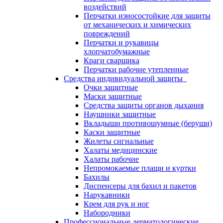
воздействий
Перчатки износостойкие для защиты
от механических и химических
повреждений
Перчатки и рукавицы
хлопчатобумажные
Краги сварщика
Перчатки рабочие утепленные
Средства индивидуальной защиты
Очки защитные
Маски защитные
Средства защиты органов дыхания
Наушники защитные
Вкладыши противошумные (беруши)
Каски защитные
Жилеты сигнальные
Халаты медицинские
Халаты рабочие
Непромокаемые плащи и куртки
Бахилы
Диспенсеры для бахил и пакетов
Нарукавники
Крем для рук и ног
Набородники
Профессиональные дерматологические