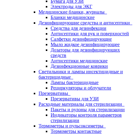
Бумага для УЗИ
Электроды для ЭКГ
Медицинские бланки, журналы
Бланки медицинские
Дезинфицирующие средства и антисептики
Средства для дезинфекции
Антисептики для рук и поверхностей
Салфетки дезинфицирующие
Мыло жидкое дезинфицирующее
Дозаторы для дезинфицирующих
средств
Антисептики медицинские
Дезинфекционные коврики
Светильники и лампы инсектицидные и
бактерицидные
Лампы бактерицидные
Рециркуляторы и облучатели
Презервативы
Презервативы для УЗИ
Расходные материалы для стерилизации
Пакеты и рулоны для стерилизации
Индикаторы контроля параметров
стерилизации
Термометры и пульсоксиметры
Термометры контактные