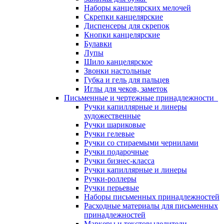
Наборы канцелярских мелочей
Скрепки канцелярские
Диспенсеры для скрепок
Кнопки канцелярские
Булавки
Лупы
Шило канцелярское
Звонки настольные
Губка и гель для пальцев
Иглы для чеков, заметок
Письменные и чертежные принадлежности
Ручки капиллярные и линеры
художественные
Ручки шариковые
Ручки гелевые
Ручки со стираемыми чернилами
Ручки подарочные
Ручки бизнес-класса
Ручки капиллярные и линеры
Ручки-роллеры
Ручки перьевые
Наборы письменных принадлежностей
Расходные материалы для письменных
принадлежностей
Маркеры и текстовыделители