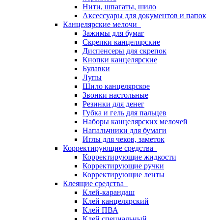
Нити, шпагаты, шило
Аксессуары для документов и папок
Канцелярские мелочи
Зажимы для бумаг
Скрепки канцелярские
Диспенсеры для скрепок
Кнопки канцелярские
Булавки
Лупы
Шило канцелярское
Звонки настольные
Резинки для денег
Губка и гель для пальцев
Наборы канцелярских мелочей
Напальчники для бумаги
Иглы для чеков, заметок
Корректирующие средства
Корректирующие жидкости
Корректирующие ручки
Корректирующие ленты
Клеящие средства
Клей-карандаш
Клей канцелярский
Клей ПВА
Клей специальный