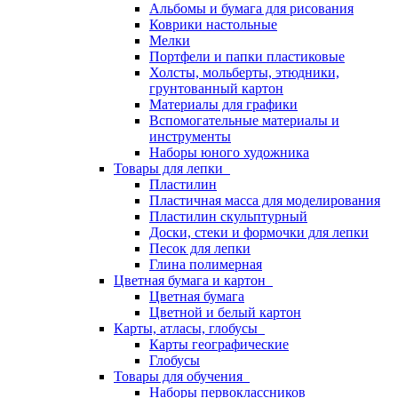
Альбомы и бумага для рисования
Коврики настольные
Мелки
Портфели и папки пластиковые
Холсты, мольберты, этюдники,
грунтованный картон
Материалы для графики
Вспомогательные материалы и
инструменты
Наборы юного художника
Товары для лепки
Пластилин
Пластичная масса для моделирования
Пластилин скульптурный
Доски, стеки и формочки для лепки
Песок для лепки
Глина полимерная
Цветная бумага и картон
Цветная бумага
Цветной и белый картон
Карты, атласы, глобусы
Карты географические
Глобусы
Товары для обучения
Наборы первоклассников