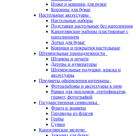
Ножи и коврики для резки
Корзины для бумаг
Настольные аксессуары
Настольные наборы
Подставки настольные без наполнения
Канцелярские наборы пластиковые с
наполнением
Лотки для бумаг
Коврики и покрытия настольные
Штемпельные принадлежности
Штампы и печати
Датеры и нумераторы
Штемпельные подушки, краска и
аксессуары
Предметы оформления интерьера
Фотоальбомы и аксессуары к ним
Рамки для дипломов, сертификатов,
грамот, фотографий
Государственная символика
Флаги и знамена
Гирлянды из флагов
Гербы
Сумки
Канцелярские мелочи
Зажимы для бумаг