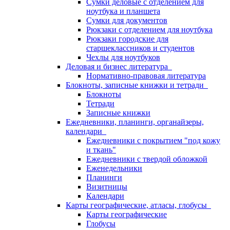
Сумки деловые с отделением для
ноутбука и планшета
Сумки для документов
Рюкзаки с отделением для ноутбука
Рюкзаки городские для
старшеклассников и студентов
Чехлы для ноутбуков
Деловая и бизнес литература
Нормативно-правовая литература
Блокноты, записные книжки и тетради
Блокноты
Тетради
Записные книжки
Ежедневники, планинги, органайзеры,
календари
Ежедневники с покрытием "под кожу
и ткань"
Ежедневники с твердой обложкой
Еженедельники
Планинги
Визитницы
Календари
Карты географические, атласы, глобусы
Карты географические
Глобусы