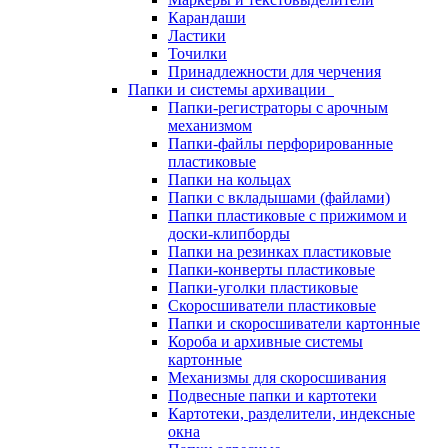
Карандаши
Ластики
Точилки
Принадлежности для черчения
Папки и системы архивации
Папки-регистраторы с арочным
механизмом
Папки-файлы перфорированные
пластиковые
Папки на кольцах
Папки с вкладышами (файлами)
Папки пластиковые с прижимом и
доски-клипборды
Папки на резинках пластиковые
Папки-конверты пластиковые
Папки-уголки пластиковые
Скоросшиватели пластиковые
Папки и скоросшиватели картонные
Короба и архивные системы
картонные
Механизмы для скоросшивания
Подвесные папки и картотеки
Картотеки, разделители, индексные
окна