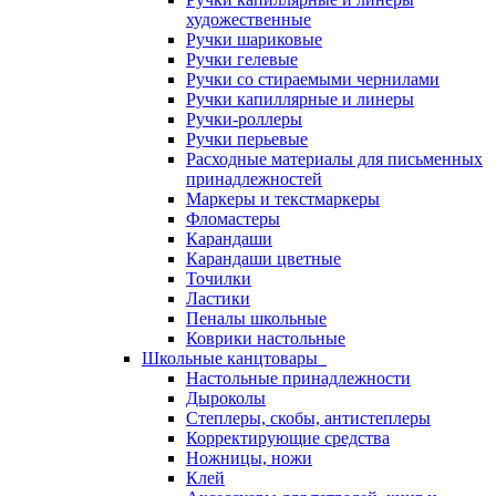
художественные
Ручки шариковые
Ручки гелевые
Ручки со стираемыми чернилами
Ручки капиллярные и линеры
Ручки-роллеры
Ручки перьевые
Расходные материалы для письменных
принадлежностей
Маркеры и текстмаркеры
Фломастеры
Карандаши
Карандаши цветные
Точилки
Ластики
Пеналы школьные
Коврики настольные
Школьные канцтовары
Настольные принадлежности
Дыроколы
Степлеры, скобы, антистеплеры
Корректирующие средства
Ножницы, ножи
Клей