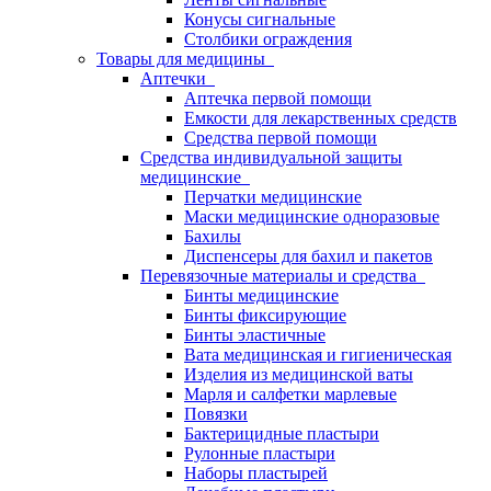
Конусы сигнальные
Столбики ограждения
Товары для медицины
Аптечки
Аптечка первой помощи
Емкости для лекарственных средств
Средства первой помощи
Средства индивидуальной защиты
медицинские
Перчатки медицинские
Маски медицинские одноразовые
Бахилы
Диспенсеры для бахил и пакетов
Перевязочные материалы и средства
Бинты медицинские
Бинты фиксирующие
Бинты эластичные
Вата медицинская и гигиеническая
Изделия из медицинской ваты
Марля и салфетки марлевые
Повязки
Бактерицидные пластыри
Рулонные пластыри
Наборы пластырей