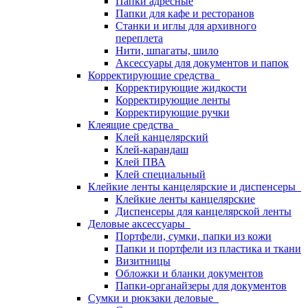
Папки адресные
Папки для кафе и ресторанов
Станки и иглы для архивного
переплета
Нити, шпагаты, шило
Аксессуары для документов и папок
Корректирующие средства
Корректирующие жидкости
Корректирующие ленты
Корректирующие ручки
Клеящие средства
Клей канцелярский
Клей-карандаш
Клей ПВА
Клей специальный
Клейкие ленты канцелярские и диспенсеры
Клейкие ленты канцелярские
Диспенсеры для канцелярской ленты
Деловые аксессуары
Портфели, сумки, папки из кожи
Папки и портфели из пластика и ткани
Визитницы
Обложки и бланки документов
Папки-органайзеры для документов
Сумки и рюкзаки деловые