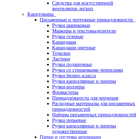
Средства для искусственной
вентиляции легких
Канцтовары
Письменные и чертежные принадлежности
Ручки шариковые
Маркеры и текстовыделители
Ручки гелевые
Карандаши
Карандаши цветные
Точилки
Ластики
Ручки подарочные
Ручки со стираемыми чернилами
Ручки бизнес-класса
Ручки капиллярные и линеры
Ручки-роллеры
Фломастеры
Принадлежности для черчения
Расходные материалы для письменных
принадлежностей
Наборы письменных принадлежностей
Ручки перьевые
Ручки капиллярные и линеры
художественные
Папки и системы архивации