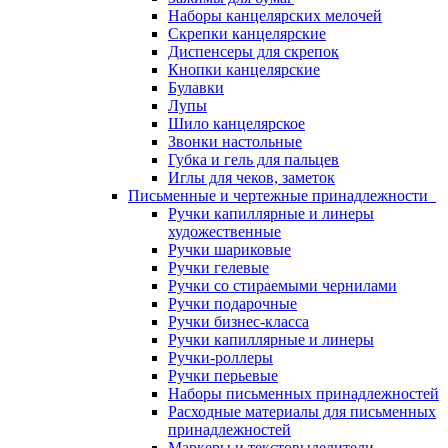
Наборы канцелярских мелочей
Скрепки канцелярские
Диспенсеры для скрепок
Кнопки канцелярские
Булавки
Лупы
Шило канцелярское
Звонки настольные
Губка и гель для пальцев
Иглы для чеков, заметок
Письменные и чертежные принадлежности
Ручки капиллярные и линеры
художественные
Ручки шариковые
Ручки гелевые
Ручки со стираемыми чернилами
Ручки подарочные
Ручки бизнес-класса
Ручки капиллярные и линеры
Ручки-роллеры
Ручки перьевые
Наборы письменных принадлежностей
Расходные материалы для письменных
принадлежностей
Маркеры и текстовыделители