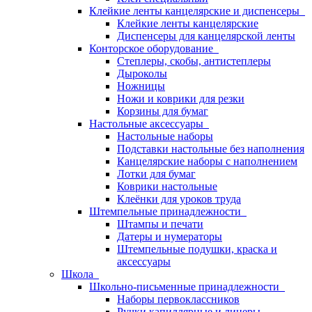
Клейкие ленты канцелярские и диспенсеры
Клейкие ленты канцелярские
Диспенсеры для канцелярской ленты
Конторское оборудование
Степлеры, скобы, антистеплеры
Дыроколы
Ножницы
Ножи и коврики для резки
Корзины для бумаг
Настольные аксессуары
Настольные наборы
Подставки настольные без наполнения
Канцелярские наборы с наполнением
Лотки для бумаг
Коврики настольные
Клеёнки для уроков труда
Штемпельные принадлежности
Штампы и печати
Датеры и нумераторы
Штемпельные подушки, краска и
аксессуары
Школа
Школьно-письменные принадлежности
Наборы первоклассников
Ручки капиллярные и линеры