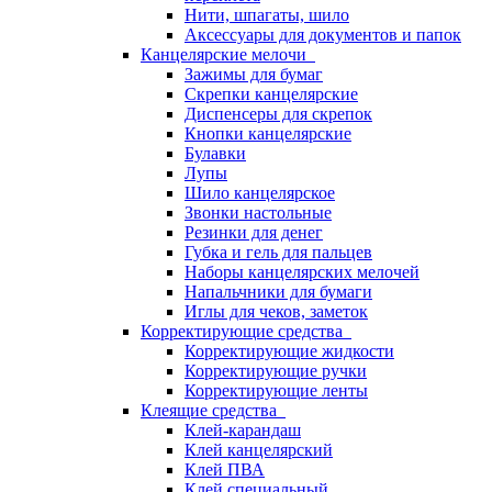
Нити, шпагаты, шило
Аксессуары для документов и папок
Канцелярские мелочи
Зажимы для бумаг
Скрепки канцелярские
Диспенсеры для скрепок
Кнопки канцелярские
Булавки
Лупы
Шило канцелярское
Звонки настольные
Резинки для денег
Губка и гель для пальцев
Наборы канцелярских мелочей
Напальчники для бумаги
Иглы для чеков, заметок
Корректирующие средства
Корректирующие жидкости
Корректирующие ручки
Корректирующие ленты
Клеящие средства
Клей-карандаш
Клей канцелярский
Клей ПВА
Клей специальный