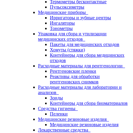
Термометры бесконтактные
Пульсоксиметры
Медицинские приборы
Ирригаторы и зубные центры
Ингаляторы
Тонометры
Упаковка для сбора и утилизации
медицинских отходов
Пакеты для медицинских отходов
Хомуты (стяжки)
Контейнеры для сбора медицинских
отходов
Расходные материалы для рентгенологии
Рентгеновские пленки
Реактивы для обработки
рентгеновских снимков
Расходные материалы для лаборатории и
анализов
Зонды
Контейнеры для сбора биоматериалов
Средства гигиены
Пеленки
Медицинские резиновые изделия
Медицинские резиновые изделия
Лекарственные средства