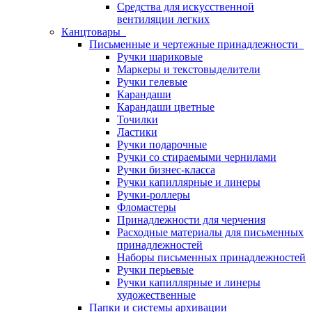
Средства для искусственной
вентиляции легких
Канцтовары
Письменные и чертежные принадлежности
Ручки шариковые
Маркеры и текстовыделители
Ручки гелевые
Карандаши
Карандаши цветные
Точилки
Ластики
Ручки подарочные
Ручки со стираемыми чернилами
Ручки бизнес-класса
Ручки капиллярные и линеры
Ручки-роллеры
Фломастеры
Принадлежности для черчения
Расходные материалы для письменных
принадлежностей
Наборы письменных принадлежностей
Ручки перьевые
Ручки капиллярные и линеры
художественные
Папки и системы архивации