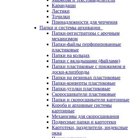
Карандаши
Ластики
Точилки
Принадлежности для черчения
Папки и системы архивации
Папки-регистраторы с арочным
механизмом
Папки-файлы перфорированные
пластиковые
Папки на кольцах
Папки с вкладышами (файлами)
Папки пластиковые с прижимом и
доски-клипборды
Папки на резинках пластиковые
Папки-конверты пластиковые
Папки-уголки пластиковые
Скоросшиватели пластиковые
Папки и скоросшиватели картонные
Короба и архивные системы
картонные
Механизмы для скоросшивания
Подвесные папки и картотеки
Картотеки, разделители, индексные
окна