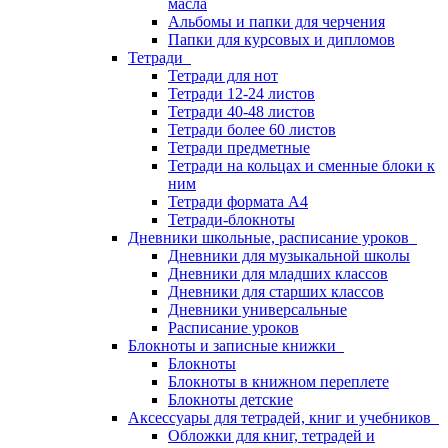
масла
Альбомы и папки для черчения
Папки для курсовых и дипломов
Тетради
Тетради для нот
Тетради 12-24 листов
Тетради 40-48 листов
Тетради более 60 листов
Тетради предметные
Тетради на кольцах и сменные блоки к
ним
Тетради формата А4
Тетради-блокноты
Дневники школьные, расписание уроков
Дневники для музыкальной школы
Дневники для младших классов
Дневники для старших классов
Дневники универсальные
Расписание уроков
Блокноты и записные книжки
Блокноты
Блокноты в книжном переплете
Блокноты детские
Аксессуары для тетрадей, книг и учебников
Обложки для книг, тетрадей и