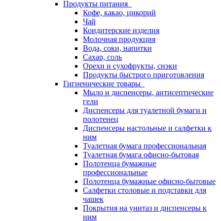
Продукты питания
Кофе, какао, цикорий
Чай
Кондитерские изделия
Молочная продукция
Вода, соки, напитки
Сахар, соль
Орехи и сухофрукты, снэки
Продукты быстрого приготовления
Гигиенические товары
Мыло и диспенсеры, антисептические
гели
Диспенсеры для туалетной бумаги и
полотенец
Диспенсеры настольные и салфетки к
ним
Туалетная бумага профессиональная
Туалетная бумага офисно-бытовая
Полотенца бумажные
профессиональные
Полотенца бумажные офисно-бытовые
Салфетки столовые и подставки для
чашек
Покрытия на унитаз и диспенсеры к
ним