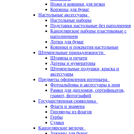
Ножи и коврики для резки
Корзины для бумаг
Настольные аксессуары
Настольные наборы
Подставки настольные без наполнения
Канцелярские наборы пластиковые с
наполнением
Лотки для бумаг
Коврики и покрытия настольные
Штемпельные принадлежности
Штампы и печати
Датеры и нумераторы
Штемпельные подушки, краска и
аксессуары
Предметы оформления интерьера
Фотоальбомы и аксессуары к ним
Рамки для дипломов, сертификатов,
грамот, фотографий
Государственная символика
Флаги и знамена
Гирлянды из флагов
Гербы
Сумки
Канцелярские мелочи
Зажимы для бумаг