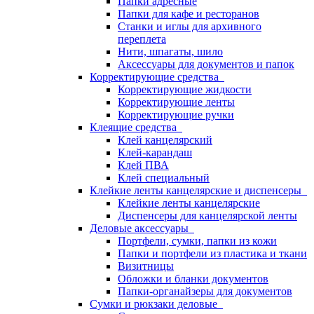
Папки адресные
Папки для кафе и ресторанов
Станки и иглы для архивного
переплета
Нити, шпагаты, шило
Аксессуары для документов и папок
Корректирующие средства
Корректирующие жидкости
Корректирующие ленты
Корректирующие ручки
Клеящие средства
Клей канцелярский
Клей-карандаш
Клей ПВА
Клей специальный
Клейкие ленты канцелярские и диспенсеры
Клейкие ленты канцелярские
Диспенсеры для канцелярской ленты
Деловые аксессуары
Портфели, сумки, папки из кожи
Папки и портфели из пластика и ткани
Визитницы
Обложки и бланки документов
Папки-органайзеры для документов
Сумки и рюкзаки деловые