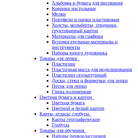
Альбомы и бумага для рисования
Коврики настольные
Мелки
Портфели и папки пластиковые
Холсты, мольберты, этюдники,
грунтованный картон
Материалы для графики
Вспомогательные материалы и
инструменты
Наборы юного художника
Товары для лепки
Пластилин
Пластичная масса для моделирования
Пластилин скульптурный
Доски, стеки и формочки для лепки
Песок для лепки
Глина полимерная
Цветная бумага и картон
Цветная бумага
Цветной и белый картон
Карты, атласы, глобусы
Карты географические
Глобусы
Товары для обучения
Наборы первоклассников