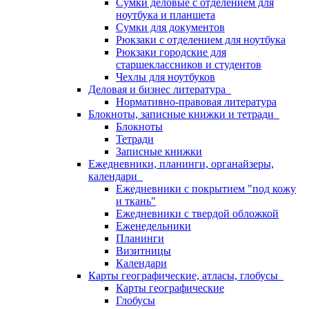
Сумки деловые с отделением для
ноутбука и планшета
Сумки для документов
Рюкзаки с отделением для ноутбука
Рюкзаки городские для
старшеклассников и студентов
Чехлы для ноутбуков
Деловая и бизнес литература
Нормативно-правовая литература
Блокноты, записные книжки и тетради
Блокноты
Тетради
Записные книжки
Ежедневники, планинги, органайзеры,
календари
Ежедневники с покрытием "под кожу
и ткань"
Ежедневники с твердой обложкой
Еженедельники
Планинги
Визитницы
Календари
Карты географические, атласы, глобусы
Карты географические
Глобусы