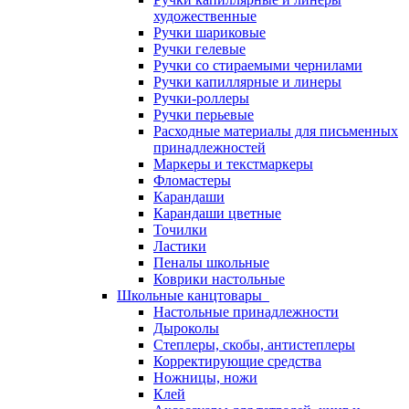
художественные
Ручки шариковые
Ручки гелевые
Ручки со стираемыми чернилами
Ручки капиллярные и линеры
Ручки-роллеры
Ручки перьевые
Расходные материалы для письменных
принадлежностей
Маркеры и текстмаркеры
Фломастеры
Карандаши
Карандаши цветные
Точилки
Ластики
Пеналы школьные
Коврики настольные
Школьные канцтовары
Настольные принадлежности
Дыроколы
Степлеры, скобы, антистеплеры
Корректирующие средства
Ножницы, ножи
Клей