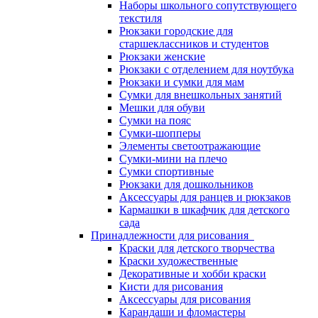
Наборы школьного сопутствующего
текстиля
Рюкзаки городские для
старшеклассников и студентов
Рюкзаки женские
Рюкзаки с отделением для ноутбука
Рюкзаки и сумки для мам
Сумки для внешкольных занятий
Мешки для обуви
Сумки на пояс
Сумки-шопперы
Элементы светоотражающие
Сумки-мини на плечо
Сумки спортивные
Рюкзаки для дошкольников
Аксессуары для ранцев и рюкзаков
Кармашки в шкафчик для детского
сада
Принадлежности для рисования
Краски для детского творчества
Краски художественные
Декоративные и хобби краски
Кисти для рисования
Аксессуары для рисования
Карандаши и фломастеры