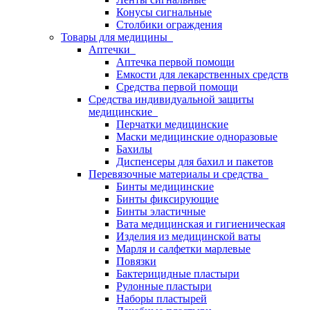
Конусы сигнальные
Столбики ограждения
Товары для медицины
Аптечки
Аптечка первой помощи
Емкости для лекарственных средств
Средства первой помощи
Средства индивидуальной защиты
медицинские
Перчатки медицинские
Маски медицинские одноразовые
Бахилы
Диспенсеры для бахил и пакетов
Перевязочные материалы и средства
Бинты медицинские
Бинты фиксирующие
Бинты эластичные
Вата медицинская и гигиеническая
Изделия из медицинской ваты
Марля и салфетки марлевые
Повязки
Бактерицидные пластыри
Рулонные пластыри
Наборы пластырей