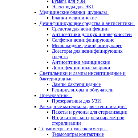
Бумага для УЗИ
Электроды для ЭКГ
Медицинские бланки, журналы
Бланки медицинские
Дезинфицирующие средства и антисептики
Средства для дезинфекции
Антисептики для рук и поверхностей
Салфетки дезинфицирующие
Мыло жидкое дезинфицирующее
Дозаторы для дезинфицирующих
средств
Антисептики медицинские
Дезинфекционные коврики
Светильники и лампы инсектицидные и
бактерицидные
Лампы бактерицидные
Рециркуляторы и облучатели
Презервативы
Презервативы для УЗИ
Расходные материалы для стерилизации
Пакеты и рулоны для стерилизации
Индикаторы контроля параметров
стерилизации
Термометры и пульсоксиметры
Термометры контактные