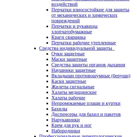
воздействий
Перчатки износостойкие для защиты
от механических и химических
повреждений
Перчатки и рукавицы
хлопчатобумажные
Краги сварщика
Перчатки рабочие утепленные
Средства индивидуальной защиты
Очки защитные
Маски защитные
Средства защиты органов дыхания
Наушники защитные
Вкладыши противошумные (беруши)
Каски защитные
Жилеты сигнальные
Халаты медицинские
Халаты рабочие
Непромокаемые плащи и куртки
Бахилы
Диспенсеры для бахил и пакетов
Нарукавники
Крем для рук и ног
Набородники
Профессиональные дерматологические