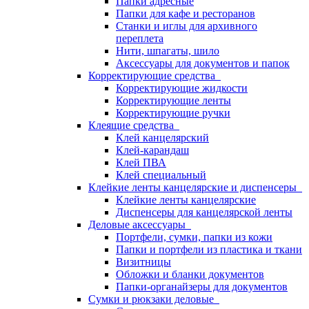
Папки адресные
Папки для кафе и ресторанов
Станки и иглы для архивного
переплета
Нити, шпагаты, шило
Аксессуары для документов и папок
Корректирующие средства
Корректирующие жидкости
Корректирующие ленты
Корректирующие ручки
Клеящие средства
Клей канцелярский
Клей-карандаш
Клей ПВА
Клей специальный
Клейкие ленты канцелярские и диспенсеры
Клейкие ленты канцелярские
Диспенсеры для канцелярской ленты
Деловые аксессуары
Портфели, сумки, папки из кожи
Папки и портфели из пластика и ткани
Визитницы
Обложки и бланки документов
Папки-органайзеры для документов
Сумки и рюкзаки деловые