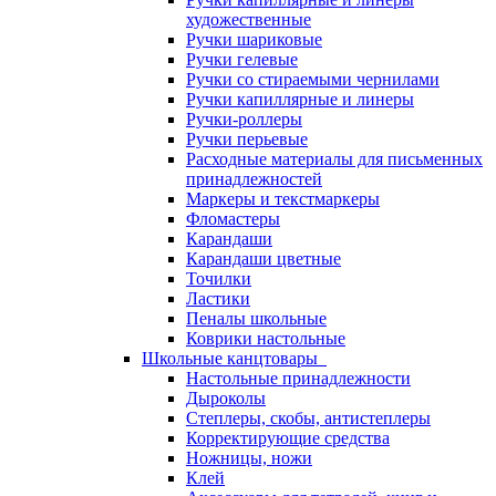
художественные
Ручки шариковые
Ручки гелевые
Ручки со стираемыми чернилами
Ручки капиллярные и линеры
Ручки-роллеры
Ручки перьевые
Расходные материалы для письменных
принадлежностей
Маркеры и текстмаркеры
Фломастеры
Карандаши
Карандаши цветные
Точилки
Ластики
Пеналы школьные
Коврики настольные
Школьные канцтовары
Настольные принадлежности
Дыроколы
Степлеры, скобы, антистеплеры
Корректирующие средства
Ножницы, ножи
Клей