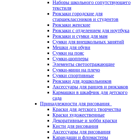
Наборы школьного сопутствующего
текстиля
Рюкзаки городские для
старшеклассников и студентов
Рюкзаки женские
Рюкзаки с отделением для ноутбука
Рюкзаки и сумки для мам
Сумки для внешкольных занятий
Мешки для обуви
Сумки на пояс
Сумки-шопперы
Элементы светоотражающие
Сумки-мини на плечо
Сумки спортивные
Рюкзаки для дошкольников
Аксессуары для ранцев и рюкзаков
Кармашки в шкафчик для детского
сада
Принадлежности для рисования
Краски для детского творчества
Краски художественные
Декоративные и хобби краски
Кисти для рисования
Аксессуары для рисования
Карандаши и фломастеры