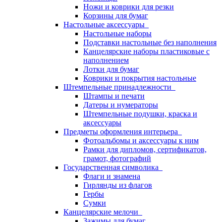
Ножи и коврики для резки
Корзины для бумаг
Настольные аксессуары
Настольные наборы
Подставки настольные без наполнения
Канцелярские наборы пластиковые с
наполнением
Лотки для бумаг
Коврики и покрытия настольные
Штемпельные принадлежности
Штампы и печати
Датеры и нумераторы
Штемпельные подушки, краска и
аксессуары
Предметы оформления интерьера
Фотоальбомы и аксессуары к ним
Рамки для дипломов, сертификатов,
грамот, фотографий
Государственная символика
Флаги и знамена
Гирлянды из флагов
Гербы
Сумки
Канцелярские мелочи
Зажимы для бумаг