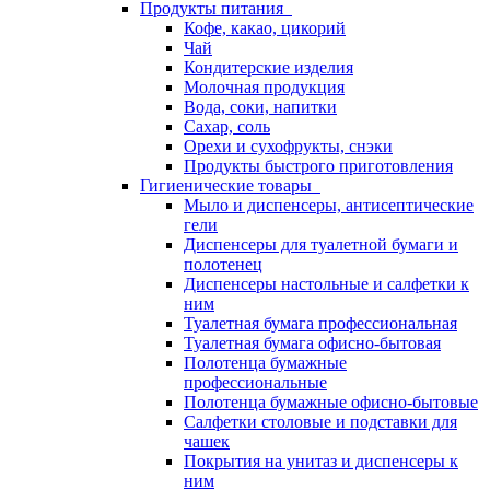
Продукты питания
Кофе, какао, цикорий
Чай
Кондитерские изделия
Молочная продукция
Вода, соки, напитки
Сахар, соль
Орехи и сухофрукты, снэки
Продукты быстрого приготовления
Гигиенические товары
Мыло и диспенсеры, антисептические
гели
Диспенсеры для туалетной бумаги и
полотенец
Диспенсеры настольные и салфетки к
ним
Туалетная бумага профессиональная
Туалетная бумага офисно-бытовая
Полотенца бумажные
профессиональные
Полотенца бумажные офисно-бытовые
Салфетки столовые и подставки для
чашек
Покрытия на унитаз и диспенсеры к
ним