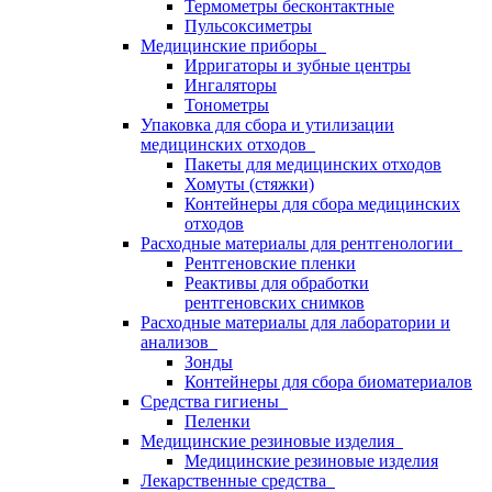
Термометры бесконтактные
Пульсоксиметры
Медицинские приборы
Ирригаторы и зубные центры
Ингаляторы
Тонометры
Упаковка для сбора и утилизации
медицинских отходов
Пакеты для медицинских отходов
Хомуты (стяжки)
Контейнеры для сбора медицинских
отходов
Расходные материалы для рентгенологии
Рентгеновские пленки
Реактивы для обработки
рентгеновских снимков
Расходные материалы для лаборатории и
анализов
Зонды
Контейнеры для сбора биоматериалов
Средства гигиены
Пеленки
Медицинские резиновые изделия
Медицинские резиновые изделия
Лекарственные средства