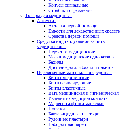
Конусы сигнальные
Столбики ограждения
Товары для медицины
Аптечки
Аптечка первой помощи
Емкости для лекарственных средств
Средства первой помощи
Средства индивидуальной защиты
медицинские
Перчатки медицинские
Маски медицинские одноразовые
Бахилы
Диспенсеры для бахил и пакетов
Перевязочные материалы и средства
Бинты медицинские
Бинты фиксирующие
Бинты эластичные
Вата медицинская и гигиеническая
Изделия из медицинской ваты
Марля и салфетки марлевые
Повязки
Бактерицидные пластыри
Рулонные пластыри
Наборы пластырей