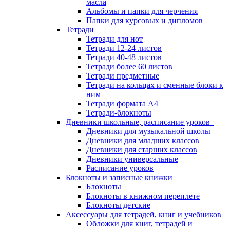
масла
Альбомы и папки для черчения
Папки для курсовых и дипломов
Тетради
Тетради для нот
Тетради 12-24 листов
Тетради 40-48 листов
Тетради более 60 листов
Тетради предметные
Тетради на кольцах и сменные блоки к
ним
Тетради формата А4
Тетради-блокноты
Дневники школьные, расписание уроков
Дневники для музыкальной школы
Дневники для младших классов
Дневники для старших классов
Дневники универсальные
Расписание уроков
Блокноты и записные книжки
Блокноты
Блокноты в книжном переплете
Блокноты детские
Аксессуары для тетрадей, книг и учебников
Обложки для книг, тетрадей и