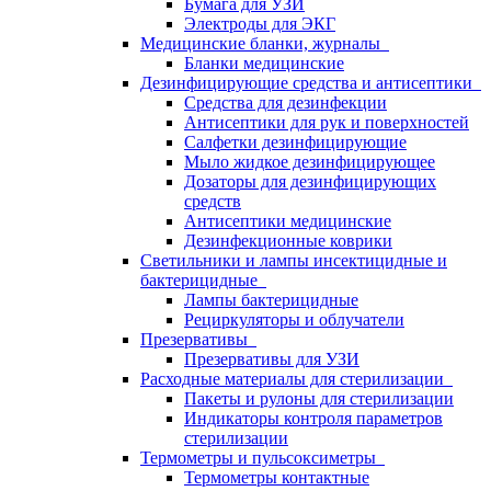
Бумага для УЗИ
Электроды для ЭКГ
Медицинские бланки, журналы
Бланки медицинские
Дезинфицирующие средства и антисептики
Средства для дезинфекции
Антисептики для рук и поверхностей
Салфетки дезинфицирующие
Мыло жидкое дезинфицирующее
Дозаторы для дезинфицирующих
средств
Антисептики медицинские
Дезинфекционные коврики
Светильники и лампы инсектицидные и
бактерицидные
Лампы бактерицидные
Рециркуляторы и облучатели
Презервативы
Презервативы для УЗИ
Расходные материалы для стерилизации
Пакеты и рулоны для стерилизации
Индикаторы контроля параметров
стерилизации
Термометры и пульсоксиметры
Термометры контактные