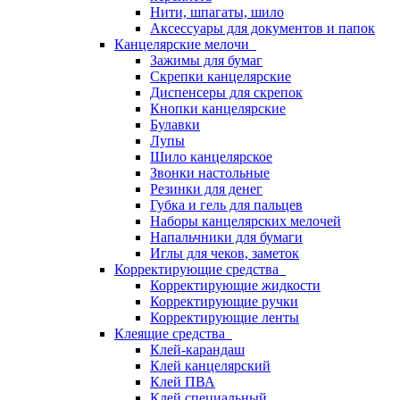
Нити, шпагаты, шило
Аксессуары для документов и папок
Канцелярские мелочи
Зажимы для бумаг
Скрепки канцелярские
Диспенсеры для скрепок
Кнопки канцелярские
Булавки
Лупы
Шило канцелярское
Звонки настольные
Резинки для денег
Губка и гель для пальцев
Наборы канцелярских мелочей
Напальчники для бумаги
Иглы для чеков, заметок
Корректирующие средства
Корректирующие жидкости
Корректирующие ручки
Корректирующие ленты
Клеящие средства
Клей-карандаш
Клей канцелярский
Клей ПВА
Клей специальный