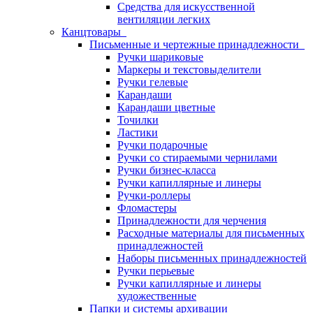
Средства для искусственной
вентиляции легких
Канцтовары
Письменные и чертежные принадлежности
Ручки шариковые
Маркеры и текстовыделители
Ручки гелевые
Карандаши
Карандаши цветные
Точилки
Ластики
Ручки подарочные
Ручки со стираемыми чернилами
Ручки бизнес-класса
Ручки капиллярные и линеры
Ручки-роллеры
Фломастеры
Принадлежности для черчения
Расходные материалы для письменных
принадлежностей
Наборы письменных принадлежностей
Ручки перьевые
Ручки капиллярные и линеры
художественные
Папки и системы архивации