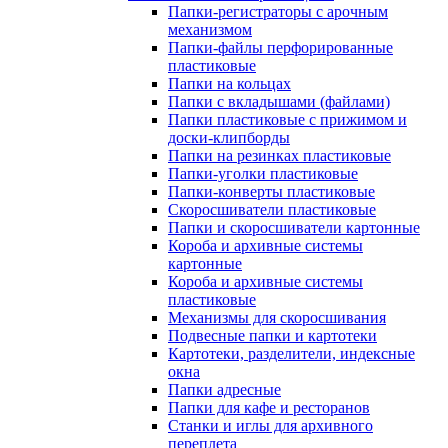
Папки-регистраторы с арочным
механизмом
Папки-файлы перфорированные
пластиковые
Папки на кольцах
Папки с вкладышами (файлами)
Папки пластиковые с прижимом и
доски-клипборды
Папки на резинках пластиковые
Папки-уголки пластиковые
Папки-конверты пластиковые
Скоросшиватели пластиковые
Папки и скоросшиватели картонные
Короба и архивные системы
картонные
Короба и архивные системы
пластиковые
Механизмы для скоросшивания
Подвесные папки и картотеки
Картотеки, разделители, индексные
окна
Папки адресные
Папки для кафе и ресторанов
Станки и иглы для архивного
переплета