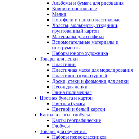
Альбомы и бумага для рисования
Коврики настольные
Мелки
Портфели и папки пластиковые
Холсты, мольберты, этюдники,
грунтованный картон
Материалы для графики
Вспомогательные материалы и
инструменты
Наборы юного художника
Товары для лепки
Пластилин
Пластичная масса для моделирования
Пластилин скульптурный
Доски, стеки и формочки для лепки
Песок для лепки
Глина полимерная
Цветная бумага и картон
Цветная бумага
Цветной и белый картон
Карты, атласы, глобусы
Карты географические
Глобусы
Товары для обучения
Наборы первоклассников