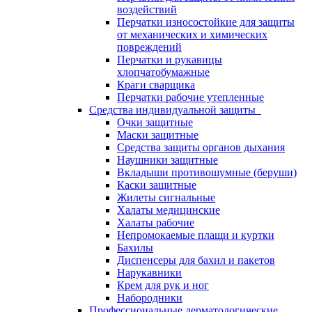
воздействий
Перчатки износостойкие для защиты
от механических и химических
повреждений
Перчатки и рукавицы
хлопчатобумажные
Краги сварщика
Перчатки рабочие утепленные
Средства индивидуальной защиты
Очки защитные
Маски защитные
Средства защиты органов дыхания
Наушники защитные
Вкладыши противошумные (беруши)
Каски защитные
Жилеты сигнальные
Халаты медицинские
Халаты рабочие
Непромокаемые плащи и куртки
Бахилы
Диспенсеры для бахил и пакетов
Нарукавники
Крем для рук и ног
Набородники
Профессиональные дерматологические