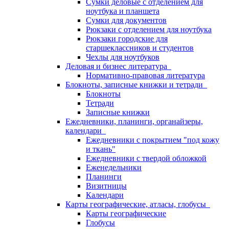
Сумки деловые с отделением для
ноутбука и планшета
Сумки для документов
Рюкзаки с отделением для ноутбука
Рюкзаки городские для
старшеклассников и студентов
Чехлы для ноутбуков
Деловая и бизнес литература
Нормативно-правовая литература
Блокноты, записные книжки и тетради
Блокноты
Тетради
Записные книжки
Ежедневники, планинги, органайзеры,
календари
Ежедневники с покрытием "под кожу
и ткань"
Ежедневники с твердой обложкой
Еженедельники
Планинги
Визитницы
Календари
Карты географические, атласы, глобусы
Карты географические
Глобусы