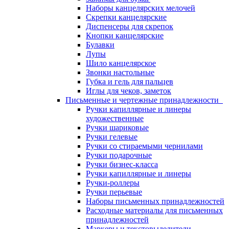
Наборы канцелярских мелочей
Скрепки канцелярские
Диспенсеры для скрепок
Кнопки канцелярские
Булавки
Лупы
Шило канцелярское
Звонки настольные
Губка и гель для пальцев
Иглы для чеков, заметок
Письменные и чертежные принадлежности
Ручки капиллярные и линеры
художественные
Ручки шариковые
Ручки гелевые
Ручки со стираемыми чернилами
Ручки подарочные
Ручки бизнес-класса
Ручки капиллярные и линеры
Ручки-роллеры
Ручки перьевые
Наборы письменных принадлежностей
Расходные материалы для письменных
принадлежностей
Маркеры и текстовыделители