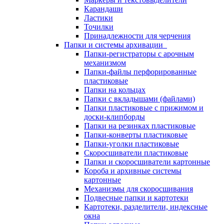
Карандаши
Ластики
Точилки
Принадлежности для черчения
Папки и системы архивации
Папки-регистраторы с арочным
механизмом
Папки-файлы перфорированные
пластиковые
Папки на кольцах
Папки с вкладышами (файлами)
Папки пластиковые с прижимом и
доски-клипборды
Папки на резинках пластиковые
Папки-конверты пластиковые
Папки-уголки пластиковые
Скоросшиватели пластиковые
Папки и скоросшиватели картонные
Короба и архивные системы
картонные
Механизмы для скоросшивания
Подвесные папки и картотеки
Картотеки, разделители, индексные
окна