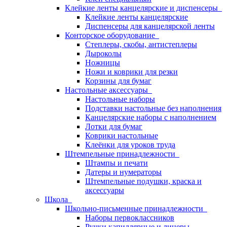
Клейкие ленты канцелярские и диспенсеры
Клейкие ленты канцелярские
Диспенсеры для канцелярской ленты
Конторское оборудование
Степлеры, скобы, антистеплеры
Дыроколы
Ножницы
Ножи и коврики для резки
Корзины для бумаг
Настольные аксессуары
Настольные наборы
Подставки настольные без наполнения
Канцелярские наборы с наполнением
Лотки для бумаг
Коврики настольные
Клеёнки для уроков труда
Штемпельные принадлежности
Штампы и печати
Датеры и нумераторы
Штемпельные подушки, краска и
аксессуары
Школа
Школьно-письменные принадлежности
Наборы первоклассников
Ручки капиллярные и линеры