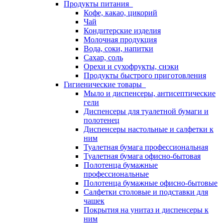
Продукты питания
Кофе, какао, цикорий
Чай
Кондитерские изделия
Молочная продукция
Вода, соки, напитки
Сахар, соль
Орехи и сухофрукты, снэки
Продукты быстрого приготовления
Гигиенические товары
Мыло и диспенсеры, антисептические
гели
Диспенсеры для туалетной бумаги и
полотенец
Диспенсеры настольные и салфетки к
ним
Туалетная бумага профессиональная
Туалетная бумага офисно-бытовая
Полотенца бумажные
профессиональные
Полотенца бумажные офисно-бытовые
Салфетки столовые и подставки для
чашек
Покрытия на унитаз и диспенсеры к
ним