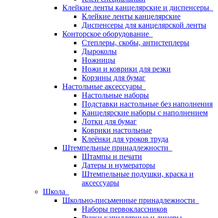
Клейкие ленты канцелярские и диспенсеры
Клейкие ленты канцелярские
Диспенсеры для канцелярской ленты
Конторское оборудование
Степлеры, скобы, антистеплеры
Дыроколы
Ножницы
Ножи и коврики для резки
Корзины для бумаг
Настольные аксессуары
Настольные наборы
Подставки настольные без наполнения
Канцелярские наборы с наполнением
Лотки для бумаг
Коврики настольные
Клеёнки для уроков труда
Штемпельные принадлежности
Штампы и печати
Датеры и нумераторы
Штемпельные подушки, краска и
аксессуары
Школа
Школьно-письменные принадлежности
Наборы первоклассников
Ручки капиллярные и линеры