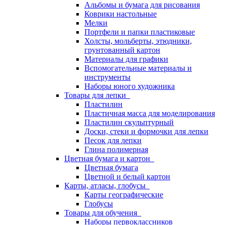
Альбомы и бумага для рисования
Коврики настольные
Мелки
Портфели и папки пластиковые
Холсты, мольберты, этюдники,
грунтованный картон
Материалы для графики
Вспомогательные материалы и
инструменты
Наборы юного художника
Товары для лепки
Пластилин
Пластичная масса для моделирования
Пластилин скульптурный
Доски, стеки и формочки для лепки
Песок для лепки
Глина полимерная
Цветная бумага и картон
Цветная бумага
Цветной и белый картон
Карты, атласы, глобусы
Карты географические
Глобусы
Товары для обучения
Наборы первоклассников