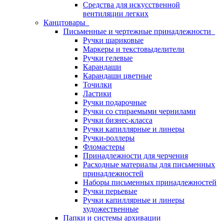
Средства для искусственной
вентиляции легких
Канцтовары
Письменные и чертежные принадлежности
Ручки шариковые
Маркеры и текстовыделители
Ручки гелевые
Карандаши
Карандаши цветные
Точилки
Ластики
Ручки подарочные
Ручки со стираемыми чернилами
Ручки бизнес-класса
Ручки капиллярные и линеры
Ручки-роллеры
Фломастеры
Принадлежности для черчения
Расходные материалы для письменных
принадлежностей
Наборы письменных принадлежностей
Ручки перьевые
Ручки капиллярные и линеры
художественные
Папки и системы архивации