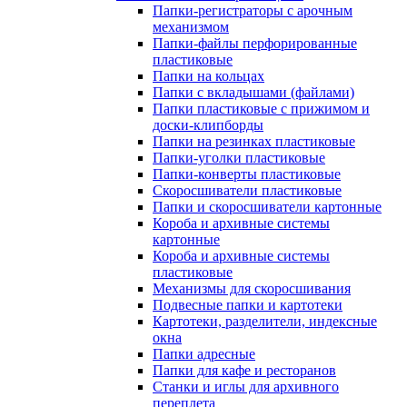
Папки-регистраторы с арочным
механизмом
Папки-файлы перфорированные
пластиковые
Папки на кольцах
Папки с вкладышами (файлами)
Папки пластиковые с прижимом и
доски-клипборды
Папки на резинках пластиковые
Папки-уголки пластиковые
Папки-конверты пластиковые
Скоросшиватели пластиковые
Папки и скоросшиватели картонные
Короба и архивные системы
картонные
Короба и архивные системы
пластиковые
Механизмы для скоросшивания
Подвесные папки и картотеки
Картотеки, разделители, индексные
окна
Папки адресные
Папки для кафе и ресторанов
Станки и иглы для архивного
переплета