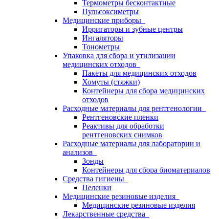
Термометры бесконтактные
Пульсоксиметры
Медицинские приборы
Ирригаторы и зубные центры
Ингаляторы
Тонометры
Упаковка для сбора и утилизации
медицинских отходов
Пакеты для медицинских отходов
Хомуты (стяжки)
Контейнеры для сбора медицинских
отходов
Расходные материалы для рентгенологии
Рентгеновские пленки
Реактивы для обработки
рентгеновских снимков
Расходные материалы для лаборатории и
анализов
Зонды
Контейнеры для сбора биоматериалов
Средства гигиены
Пеленки
Медицинские резиновые изделия
Медицинские резиновые изделия
Лекарственные средства