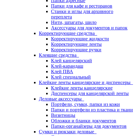
Папки адресные
Папки для кафе и ресторанов
Станки и иглы для архивного
переплета
Нити, шпагаты, шило
Аксессуары для документов и папок
Корректирующие средства
Корректирующие жидкости
Корректирующие ленты
Корректирующие ручки
Клеящие средства
Клей канцелярский
Клей-карандаш
Клей ПВА
Клей специальный
Клейкие ленты канцелярские и диспенсеры
Клейкие ленты канцелярские
Диспенсеры для канцелярской ленты
Деловые аксессуары
Портфели, сумки, папки из кожи
Папки и портфели из пластика и ткани
Визитницы
Обложки и бланки документов
Папки-органайзеры для документов
Сумки и рюкзаки деловые