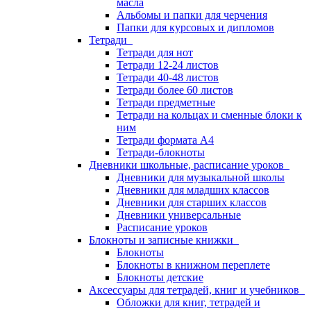
масла
Альбомы и папки для черчения
Папки для курсовых и дипломов
Тетради
Тетради для нот
Тетради 12-24 листов
Тетради 40-48 листов
Тетради более 60 листов
Тетради предметные
Тетради на кольцах и сменные блоки к
ним
Тетради формата А4
Тетради-блокноты
Дневники школьные, расписание уроков
Дневники для музыкальной школы
Дневники для младших классов
Дневники для старших классов
Дневники универсальные
Расписание уроков
Блокноты и записные книжки
Блокноты
Блокноты в книжном переплете
Блокноты детские
Аксессуары для тетрадей, книг и учебников
Обложки для книг, тетрадей и