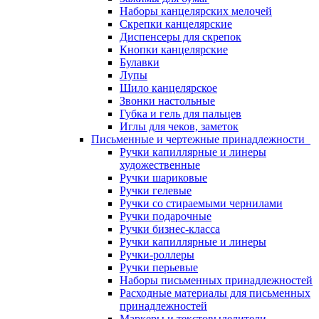
Наборы канцелярских мелочей
Скрепки канцелярские
Диспенсеры для скрепок
Кнопки канцелярские
Булавки
Лупы
Шило канцелярское
Звонки настольные
Губка и гель для пальцев
Иглы для чеков, заметок
Письменные и чертежные принадлежности
Ручки капиллярные и линеры
художественные
Ручки шариковые
Ручки гелевые
Ручки со стираемыми чернилами
Ручки подарочные
Ручки бизнес-класса
Ручки капиллярные и линеры
Ручки-роллеры
Ручки перьевые
Наборы письменных принадлежностей
Расходные материалы для письменных
принадлежностей
Маркеры и текстовыделители