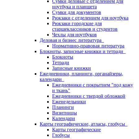
Сумки деловые с отделением для
ноутбука и планшета
Сумки для документов
Рюкзаки с отделением для ноутбука
Рюкзаки городские для
старшеклассников и студентов
Чехлы для ноутбуков
Деловая и бизнес литература
Нормативно-правовая литература
Блокноты, записные книжки и тетради
Блокноты
Тетради
Записные книжки
Ежедневники, планинги, органайзеры,
календари
Ежедневники с покрытием "под кожу
и ткань"
Ежедневники с твердой обложкой
Еженедельники
Планинги
Визитницы
Календари
Карты географические, атласы, глобусы
Карты географические
Глобусы