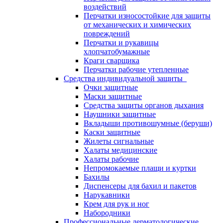
воздействий
Перчатки износостойкие для защиты
от механических и химических
повреждений
Перчатки и рукавицы
хлопчатобумажные
Краги сварщика
Перчатки рабочие утепленные
Средства индивидуальной защиты
Очки защитные
Маски защитные
Средства защиты органов дыхания
Наушники защитные
Вкладыши противошумные (беруши)
Каски защитные
Жилеты сигнальные
Халаты медицинские
Халаты рабочие
Непромокаемые плащи и куртки
Бахилы
Диспенсеры для бахил и пакетов
Нарукавники
Крем для рук и ног
Набородники
Профессиональные дерматологические