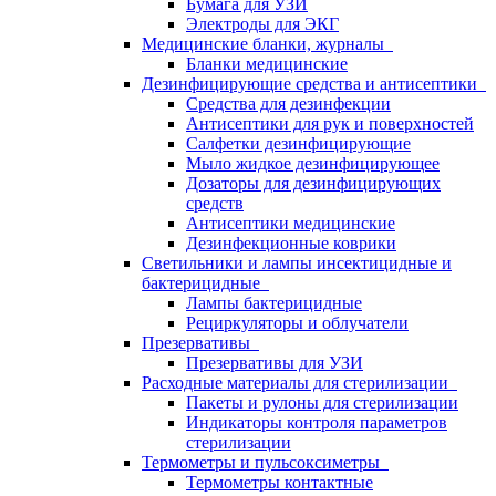
Бумага для УЗИ
Электроды для ЭКГ
Медицинские бланки, журналы
Бланки медицинские
Дезинфицирующие средства и антисептики
Средства для дезинфекции
Антисептики для рук и поверхностей
Салфетки дезинфицирующие
Мыло жидкое дезинфицирующее
Дозаторы для дезинфицирующих
средств
Антисептики медицинские
Дезинфекционные коврики
Светильники и лампы инсектицидные и
бактерицидные
Лампы бактерицидные
Рециркуляторы и облучатели
Презервативы
Презервативы для УЗИ
Расходные материалы для стерилизации
Пакеты и рулоны для стерилизации
Индикаторы контроля параметров
стерилизации
Термометры и пульсоксиметры
Термометры контактные