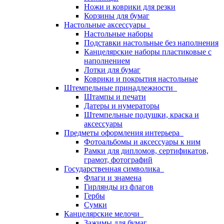
Ножи и коврики для резки
Корзины для бумаг
Настольные аксессуары
Настольные наборы
Подставки настольные без наполнения
Канцелярские наборы пластиковые с
наполнением
Лотки для бумаг
Коврики и покрытия настольные
Штемпельные принадлежности
Штампы и печати
Датеры и нумераторы
Штемпельные подушки, краска и
аксессуары
Предметы оформления интерьера
Фотоальбомы и аксессуары к ним
Рамки для дипломов, сертификатов,
грамот, фотографий
Государственная символика
Флаги и знамена
Гирлянды из флагов
Гербы
Сумки
Канцелярские мелочи
Зажимы для бумаг