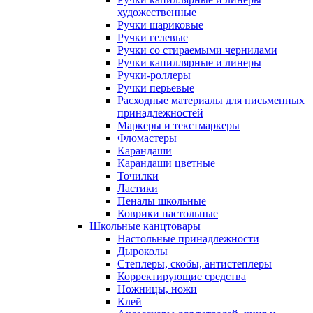
художественные
Ручки шариковые
Ручки гелевые
Ручки со стираемыми чернилами
Ручки капиллярные и линеры
Ручки-роллеры
Ручки перьевые
Расходные материалы для письменных
принадлежностей
Маркеры и текстмаркеры
Фломастеры
Карандаши
Карандаши цветные
Точилки
Ластики
Пеналы школьные
Коврики настольные
Школьные канцтовары
Настольные принадлежности
Дыроколы
Степлеры, скобы, антистеплеры
Корректирующие средства
Ножницы, ножи
Клей