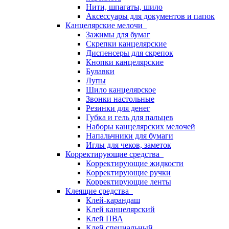
Нити, шпагаты, шило
Аксессуары для документов и папок
Канцелярские мелочи
Зажимы для бумаг
Скрепки канцелярские
Диспенсеры для скрепок
Кнопки канцелярские
Булавки
Лупы
Шило канцелярское
Звонки настольные
Резинки для денег
Губка и гель для пальцев
Наборы канцелярских мелочей
Напальчники для бумаги
Иглы для чеков, заметок
Корректирующие средства
Корректирующие жидкости
Корректирующие ручки
Корректирующие ленты
Клеящие средства
Клей-карандаш
Клей канцелярский
Клей ПВА
Клей специальный