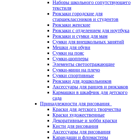
Наборы школьного сопутствующего
текстиля
Рюкзаки городские для
старшеклассников и студентов
Рюкзаки женские
Рюкзаки с отделением для ноутбука
Рюкзаки и сумки для мам
Сумки для внешкольных занятий
Мешки для обуви
Сумки на пояс
Сумки-шопперы
Элементы светоотражающие
Сумки-мини на плечо
Сумки спортивные
Рюкзаки для дошкольников
Аксессуары для ранцев и рюкзаков
Кармашки в шкафчик для детского
сада
Принадлежности для рисования
Краски для детского творчества
Краски художественные
Декоративные и хобби краски
Кисти для рисования
Аксессуары для рисования
Карандаши и фломастеры