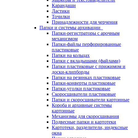
Карандаши
Ластики
Точилки
Принадлежности для черчения
Папки и системы архивации
Папки-регистраторы с арочным
механизмом
Папки-файлы перфорированные
пластиковые
Папки на кольцах
Папки с вкладышами (файлами)
Папки пластиковые с прижимом и
доски-клипборды
Папки на резинках пластиковые
Папки-конверты пластиковые
Папки-уголки пластиковые
Скоросшиватели пластиковые
Папки и скоросшиватели картонные
Короба и архивные системы
картонные
Механизмы для скоросшивания
Подвесные папки и картотеки
Картотеки, разделители, индексные
окна