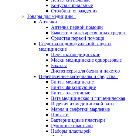
Конусы сигнальные
Столбики ограждения
Товары для медицины
Аптечки
Аптечка первой помощи
Емкости для лекарственных средств
Средства первой помощи
Средства индивидуальной защиты
медицинские
Перчатки медицинские
Маски медицинские одноразовые
Бахилы
Диспенсеры для бахил и пакетов
Перевязочные материалы и средства
Бинты медицинские
Бинты фиксирующие
Бинты эластичные
Вата медицинская и гигиеническая
Изделия из медицинской ваты
Марля и салфетки марлевые
Повязки
Бактерицидные пластыри
Рулонные пластыри
Наборы пластырей