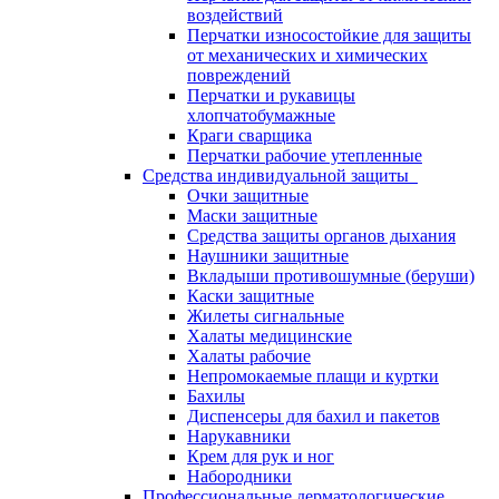
воздействий
Перчатки износостойкие для защиты
от механических и химических
повреждений
Перчатки и рукавицы
хлопчатобумажные
Краги сварщика
Перчатки рабочие утепленные
Средства индивидуальной защиты
Очки защитные
Маски защитные
Средства защиты органов дыхания
Наушники защитные
Вкладыши противошумные (беруши)
Каски защитные
Жилеты сигнальные
Халаты медицинские
Халаты рабочие
Непромокаемые плащи и куртки
Бахилы
Диспенсеры для бахил и пакетов
Нарукавники
Крем для рук и ног
Набородники
Профессиональные дерматологические