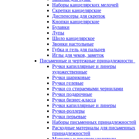
Наборы канцелярских мелочей
Скрепки канцелярские
Диспенсеры для скрепок
Кнопки канцелярские
Булавки
Лупы
Шило канцелярское
Звонки настольные
Губка и гель для пальцев
Иглы для чеков, заметок
Письменные и чертежные принадлежности
Ручки капиллярные и линеры
художественные
Ручки шариковые
Ручки гелевые
Ручки со стираемыми чернилами
Ручки подарочные
Ручки бизнес-класса
Ручки капиллярные и линеры
Ручки-роллеры
Ручки перьевые
Наборы письменных принадлежностей
Расходные материалы для письменных
принадлежностей
Маркеры и текстовыделители