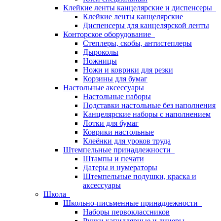
Клейкие ленты канцелярские и диспенсеры
Клейкие ленты канцелярские
Диспенсеры для канцелярской ленты
Конторское оборудование
Степлеры, скобы, антистеплеры
Дыроколы
Ножницы
Ножи и коврики для резки
Корзины для бумаг
Настольные аксессуары
Настольные наборы
Подставки настольные без наполнения
Канцелярские наборы с наполнением
Лотки для бумаг
Коврики настольные
Клеёнки для уроков труда
Штемпельные принадлежности
Штампы и печати
Датеры и нумераторы
Штемпельные подушки, краска и
аксессуары
Школа
Школьно-письменные принадлежности
Наборы первоклассников
Ручки капиллярные и линеры