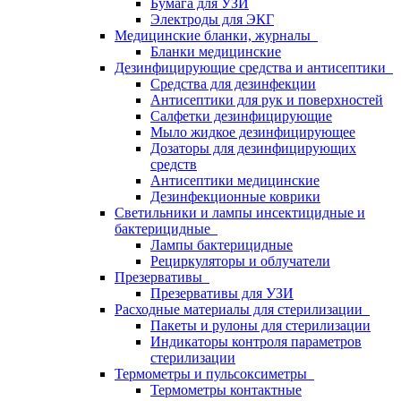
Бумага для УЗИ
Электроды для ЭКГ
Медицинские бланки, журналы
Бланки медицинские
Дезинфицирующие средства и антисептики
Средства для дезинфекции
Антисептики для рук и поверхностей
Салфетки дезинфицирующие
Мыло жидкое дезинфицирующее
Дозаторы для дезинфицирующих
средств
Антисептики медицинские
Дезинфекционные коврики
Светильники и лампы инсектицидные и
бактерицидные
Лампы бактерицидные
Рециркуляторы и облучатели
Презервативы
Презервативы для УЗИ
Расходные материалы для стерилизации
Пакеты и рулоны для стерилизации
Индикаторы контроля параметров
стерилизации
Термометры и пульсоксиметры
Термометры контактные