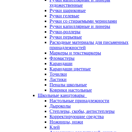
художественные
Ручки шариковые
Ручки гелевые
Ручки со стираемыми чернилами
Ручки капиллярные и линеры
Ручки-роллеры
Ручки перьевые
Расходные материалы для письменных
принадлежностей
Маркеры и текстмаркеры
Фломастеры
Карандаши
Карандаши цветные
Точилки
Ластики
Пеналы школьные
Коврики настольные
Школьные канцтовары
Настольные принадлежности
Дыроколы
Степлеры, скобы, антистеплеры
Корректирующие средства
Ножницы, ножи
Клей