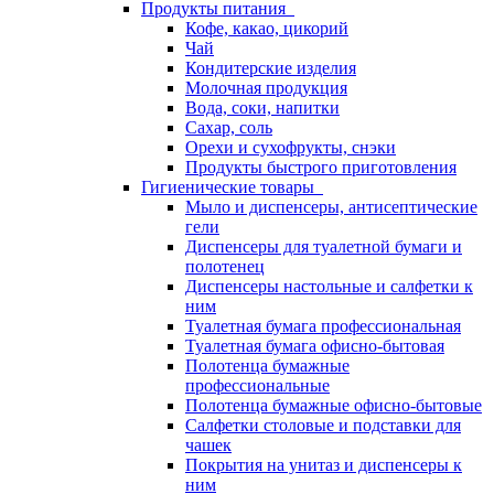
Продукты питания
Кофе, какао, цикорий
Чай
Кондитерские изделия
Молочная продукция
Вода, соки, напитки
Сахар, соль
Орехи и сухофрукты, снэки
Продукты быстрого приготовления
Гигиенические товары
Мыло и диспенсеры, антисептические
гели
Диспенсеры для туалетной бумаги и
полотенец
Диспенсеры настольные и салфетки к
ним
Туалетная бумага профессиональная
Туалетная бумага офисно-бытовая
Полотенца бумажные
профессиональные
Полотенца бумажные офисно-бытовые
Салфетки столовые и подставки для
чашек
Покрытия на унитаз и диспенсеры к
ним