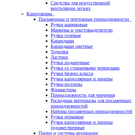
Средства для искусственной
вентиляции легких
Канцтовары
Письменные и чертежные принадлежности
Ручки шариковые
Маркеры и текстовыделители
Ручки гелевые
Карандаши
Карандаши цветные
Точилки
Ластики
Ручки подарочные
Ручки со стираемыми чернилами
Ручки бизнес-класса
Ручки капиллярные и линеры
Ручки-роллеры
Фломастеры
Принадлежности для черчения
Расходные материалы для письменных
принадлежностей
Наборы письменных принадлежностей
Ручки перьевые
Ручки капиллярные и линеры
художественные
Папки и системы архивации