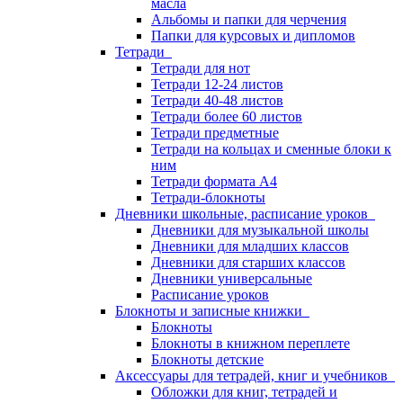
масла
Альбомы и папки для черчения
Папки для курсовых и дипломов
Тетради
Тетради для нот
Тетради 12-24 листов
Тетради 40-48 листов
Тетради более 60 листов
Тетради предметные
Тетради на кольцах и сменные блоки к
ним
Тетради формата А4
Тетради-блокноты
Дневники школьные, расписание уроков
Дневники для музыкальной школы
Дневники для младших классов
Дневники для старших классов
Дневники универсальные
Расписание уроков
Блокноты и записные книжки
Блокноты
Блокноты в книжном переплете
Блокноты детские
Аксессуары для тетрадей, книг и учебников
Обложки для книг, тетрадей и