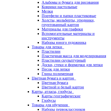
Альбомы и бумага для рисования
Коврики настольные
Мелки
Портфели и папки пластиковые
Холсты, мольберты, этюдники,
грунтованный картон
Материалы для графики
Вспомогательные материалы и
инструменты
Наборы юного художника
Товары для лепки
Пластилин
Пластичная масса для моделирования
Пластилин скульптурный
Доски, стеки и формочки для лепки
Песок для лепки
Глина полимерная
Цветная бумага и картон
Цветная бумага
Цветной и белый картон
Карты, атласы, глобусы
Карты географические
Глобусы
Товары для обучения
Наборы первоклассников