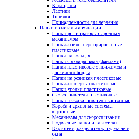
Карандаши
Ластики
Точилки
Принадлежности для черчения
Папки и системы архивации
Папки-регистраторы с арочным
механизмом
Папки-файлы перфорированные
пластиковые
Папки на кольцах
Папки с вкладышами (файлами)
Папки пластиковые с прижимом и
доски-клипборды
Папки на резинках пластиковые
Папки-конверты пластиковые
Папки-уголки пластиковые
Скоросшиватели пластиковые
Папки и скоросшиватели картонные
Короба и архивные системы
картонные
Механизмы для скоросшивания
Подвесные папки и картотеки
Картотеки, разделители, индексные
окна