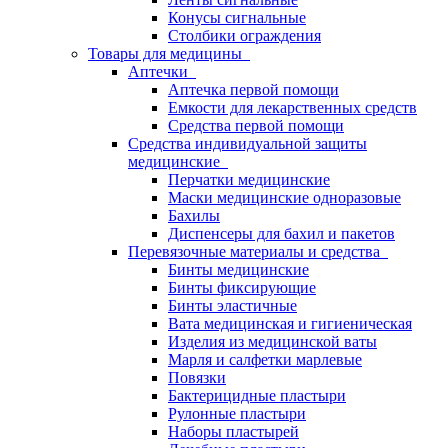
Конусы сигнальные
Столбики ограждения
Товары для медицины
Аптечки
Аптечка первой помощи
Емкости для лекарственных средств
Средства первой помощи
Средства индивидуальной защиты
медицинские
Перчатки медицинские
Маски медицинские одноразовые
Бахилы
Диспенсеры для бахил и пакетов
Перевязочные материалы и средства
Бинты медицинские
Бинты фиксирующие
Бинты эластичные
Вата медицинская и гигиеническая
Изделия из медицинской ваты
Марля и салфетки марлевые
Повязки
Бактерицидные пластыри
Рулонные пластыри
Наборы пластырей