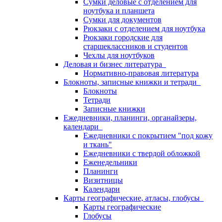
Сумки деловые с отделением для
ноутбука и планшета
Сумки для документов
Рюкзаки с отделением для ноутбука
Рюкзаки городские для
старшеклассников и студентов
Чехлы для ноутбуков
Деловая и бизнес литература
Нормативно-правовая литература
Блокноты, записные книжки и тетради
Блокноты
Тетради
Записные книжки
Ежедневники, планинги, органайзеры,
календари
Ежедневники с покрытием "под кожу
и ткань"
Ежедневники с твердой обложкой
Еженедельники
Планинги
Визитницы
Календари
Карты географические, атласы, глобусы
Карты географические
Глобусы