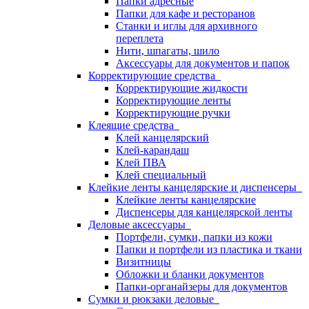
Папки адресные
Папки для кафе и ресторанов
Станки и иглы для архивного
переплета
Нити, шпагаты, шило
Аксессуары для документов и папок
Корректирующие средства
Корректирующие жидкости
Корректирующие ленты
Корректирующие ручки
Клеящие средства
Клей канцелярский
Клей-карандаш
Клей ПВА
Клей специальный
Клейкие ленты канцелярские и диспенсеры
Клейкие ленты канцелярские
Диспенсеры для канцелярской ленты
Деловые аксессуары
Портфели, сумки, папки из кожи
Папки и портфели из пластика и ткани
Визитницы
Обложки и бланки документов
Папки-органайзеры для документов
Сумки и рюкзаки деловые