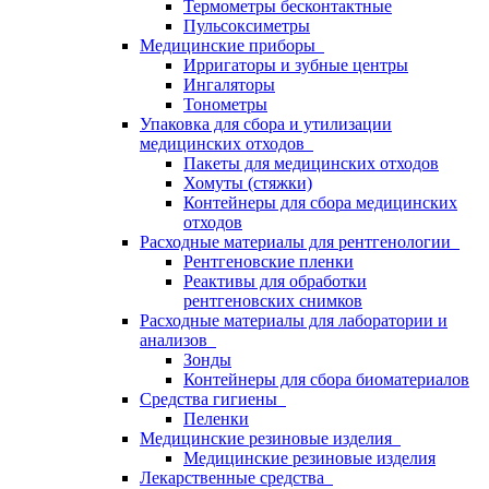
Термометры бесконтактные
Пульсоксиметры
Медицинские приборы
Ирригаторы и зубные центры
Ингаляторы
Тонометры
Упаковка для сбора и утилизации
медицинских отходов
Пакеты для медицинских отходов
Хомуты (стяжки)
Контейнеры для сбора медицинских
отходов
Расходные материалы для рентгенологии
Рентгеновские пленки
Реактивы для обработки
рентгеновских снимков
Расходные материалы для лаборатории и
анализов
Зонды
Контейнеры для сбора биоматериалов
Средства гигиены
Пеленки
Медицинские резиновые изделия
Медицинские резиновые изделия
Лекарственные средства