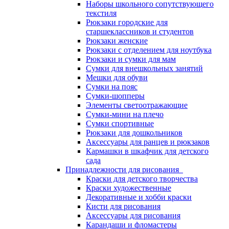
Наборы школьного сопутствующего
текстиля
Рюкзаки городские для
старшеклассников и студентов
Рюкзаки женские
Рюкзаки с отделением для ноутбука
Рюкзаки и сумки для мам
Сумки для внешкольных занятий
Мешки для обуви
Сумки на пояс
Сумки-шопперы
Элементы светоотражающие
Сумки-мини на плечо
Сумки спортивные
Рюкзаки для дошкольников
Аксессуары для ранцев и рюкзаков
Кармашки в шкафчик для детского
сада
Принадлежности для рисования
Краски для детского творчества
Краски художественные
Декоративные и хобби краски
Кисти для рисования
Аксессуары для рисования
Карандаши и фломастеры