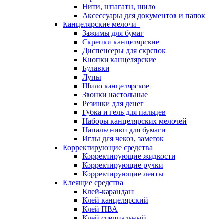
Нити, шпагаты, шило
Аксессуары для документов и папок
Канцелярские мелочи
Зажимы для бумаг
Скрепки канцелярские
Диспенсеры для скрепок
Кнопки канцелярские
Булавки
Лупы
Шило канцелярское
Звонки настольные
Резинки для денег
Губка и гель для пальцев
Наборы канцелярских мелочей
Напальчники для бумаги
Иглы для чеков, заметок
Корректирующие средства
Корректирующие жидкости
Корректирующие ручки
Корректирующие ленты
Клеящие средства
Клей-карандаш
Клей канцелярский
Клей ПВА
Клей специальный