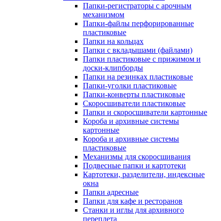
Папки-регистраторы с арочным
механизмом
Папки-файлы перфорированные
пластиковые
Папки на кольцах
Папки с вкладышами (файлами)
Папки пластиковые с прижимом и
доски-клипборды
Папки на резинках пластиковые
Папки-уголки пластиковые
Папки-конверты пластиковые
Скоросшиватели пластиковые
Папки и скоросшиватели картонные
Короба и архивные системы
картонные
Короба и архивные системы
пластиковые
Механизмы для скоросшивания
Подвесные папки и картотеки
Картотеки, разделители, индексные
окна
Папки адресные
Папки для кафе и ресторанов
Станки и иглы для архивного
переплета