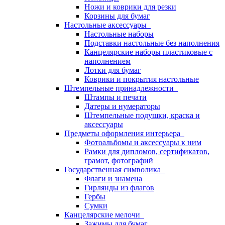
Ножи и коврики для резки
Корзины для бумаг
Настольные аксессуары
Настольные наборы
Подставки настольные без наполнения
Канцелярские наборы пластиковые с
наполнением
Лотки для бумаг
Коврики и покрытия настольные
Штемпельные принадлежности
Штампы и печати
Датеры и нумераторы
Штемпельные подушки, краска и
аксессуары
Предметы оформления интерьера
Фотоальбомы и аксессуары к ним
Рамки для дипломов, сертификатов,
грамот, фотографий
Государственная символика
Флаги и знамена
Гирлянды из флагов
Гербы
Сумки
Канцелярские мелочи
Зажимы для бумаг