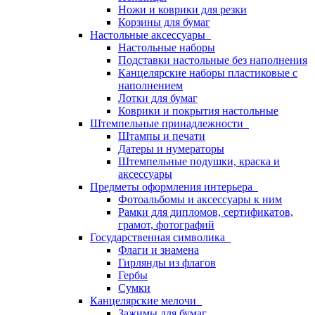
Ножи и коврики для резки
Корзины для бумаг
Настольные аксессуары
Настольные наборы
Подставки настольные без наполнения
Канцелярские наборы пластиковые с
наполнением
Лотки для бумаг
Коврики и покрытия настольные
Штемпельные принадлежности
Штампы и печати
Датеры и нумераторы
Штемпельные подушки, краска и
аксессуары
Предметы оформления интерьера
Фотоальбомы и аксессуары к ним
Рамки для дипломов, сертификатов,
грамот, фотографий
Государственная символика
Флаги и знамена
Гирлянды из флагов
Гербы
Сумки
Канцелярские мелочи
Зажимы для бумаг