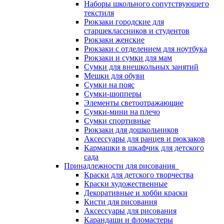
Наборы школьного сопутствующего
текстиля
Рюкзаки городские для
старшеклассников и студентов
Рюкзаки женские
Рюкзаки с отделением для ноутбука
Рюкзаки и сумки для мам
Сумки для внешкольных занятий
Мешки для обуви
Сумки на пояс
Сумки-шопперы
Элементы светоотражающие
Сумки-мини на плечо
Сумки спортивные
Рюкзаки для дошкольников
Аксессуары для ранцев и рюкзаков
Кармашки в шкафчик для детского
сада
Принадлежности для рисования
Краски для детского творчества
Краски художественные
Декоративные и хобби краски
Кисти для рисования
Аксессуары для рисования
Карандаши и фломастеры