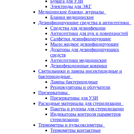
Бумага для УЗИ
Электроды для ЭКГ
Медицинские бланки, журналы
Бланки медицинские
Дезинфицирующие средства и антисептики
Средства для дезинфекции
Антисептики для рук и поверхностей
Салфетки дезинфицирующие
Мыло жидкое дезинфицирующее
Дозаторы для дезинфицирующих
средств
Антисептики медицинские
Дезинфекционные коврики
Светильники и лампы инсектицидные и
бактерицидные
Лампы бактерицидные
Рециркуляторы и облучатели
Презервативы
Презервативы для УЗИ
Расходные материалы для стерилизации
Пакеты и рулоны для стерилизации
Индикаторы контроля параметров
стерилизации
Термометры и пульсоксиметры
Термометры контактные