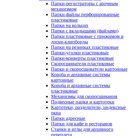
Папки-регистраторы с арочным
механизмом
Папки-файлы перфорированные
пластиковые
Папки на кольцах
Папки с вкладышами (файлами)
Папки пластиковые с прижимом и
доски-клипборды
Папки на резинках пластиковые
Папки-уголки пластиковые
Папки-конверты пластиковые
Скоросшиватели пластиковые
Папки и скоросшиватели картонные
Короба и архивные системы
картонные
Короба и архивные системы
пластиковые
Механизмы для скоросшивания
Подвесные папки и картотеки
Картотеки, разделители, индексные
окна
Папки адресные
Папки для кафе и ресторанов
Станки и иглы для архивного
переплета