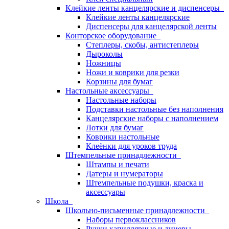
Клейкие ленты канцелярские и диспенсеры
Клейкие ленты канцелярские
Диспенсеры для канцелярской ленты
Конторское оборудование
Степлеры, скобы, антистеплеры
Дыроколы
Ножницы
Ножи и коврики для резки
Корзины для бумаг
Настольные аксессуары
Настольные наборы
Подставки настольные без наполнения
Канцелярские наборы с наполнением
Лотки для бумаг
Коврики настольные
Клеёнки для уроков труда
Штемпельные принадлежности
Штампы и печати
Датеры и нумераторы
Штемпельные подушки, краска и
аксессуары
Школа
Школьно-письменные принадлежности
Наборы первоклассников
Ручки капиллярные и линеры