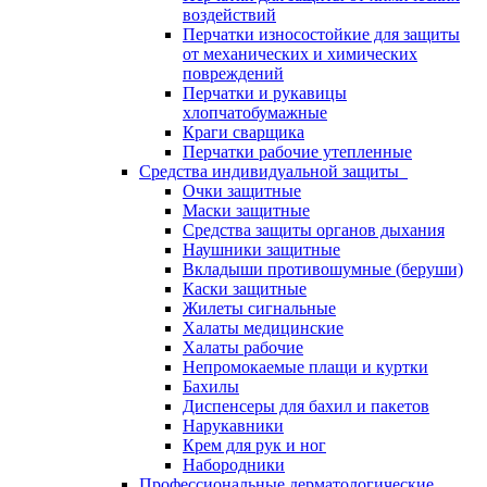
воздействий
Перчатки износостойкие для защиты
от механических и химических
повреждений
Перчатки и рукавицы
хлопчатобумажные
Краги сварщика
Перчатки рабочие утепленные
Средства индивидуальной защиты
Очки защитные
Маски защитные
Средства защиты органов дыхания
Наушники защитные
Вкладыши противошумные (беруши)
Каски защитные
Жилеты сигнальные
Халаты медицинские
Халаты рабочие
Непромокаемые плащи и куртки
Бахилы
Диспенсеры для бахил и пакетов
Нарукавники
Крем для рук и ног
Набородники
Профессиональные дерматологические