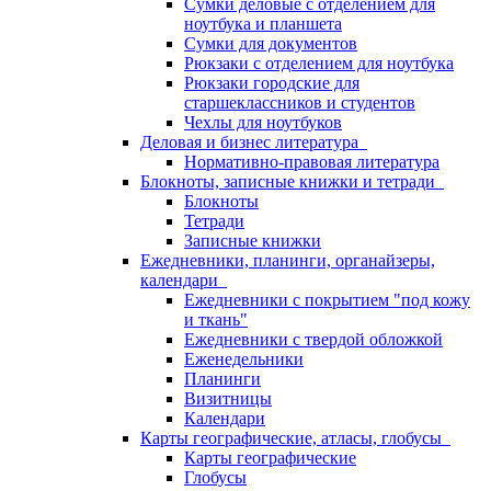
Сумки деловые с отделением для
ноутбука и планшета
Сумки для документов
Рюкзаки с отделением для ноутбука
Рюкзаки городские для
старшеклассников и студентов
Чехлы для ноутбуков
Деловая и бизнес литература
Нормативно-правовая литература
Блокноты, записные книжки и тетради
Блокноты
Тетради
Записные книжки
Ежедневники, планинги, органайзеры,
календари
Ежедневники с покрытием "под кожу
и ткань"
Ежедневники с твердой обложкой
Еженедельники
Планинги
Визитницы
Календари
Карты географические, атласы, глобусы
Карты географические
Глобусы