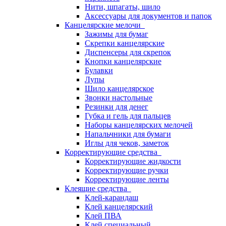
Нити, шпагаты, шило
Аксессуары для документов и папок
Канцелярские мелочи
Зажимы для бумаг
Скрепки канцелярские
Диспенсеры для скрепок
Кнопки канцелярские
Булавки
Лупы
Шило канцелярское
Звонки настольные
Резинки для денег
Губка и гель для пальцев
Наборы канцелярских мелочей
Напальчники для бумаги
Иглы для чеков, заметок
Корректирующие средства
Корректирующие жидкости
Корректирующие ручки
Корректирующие ленты
Клеящие средства
Клей-карандаш
Клей канцелярский
Клей ПВА
Клей специальный