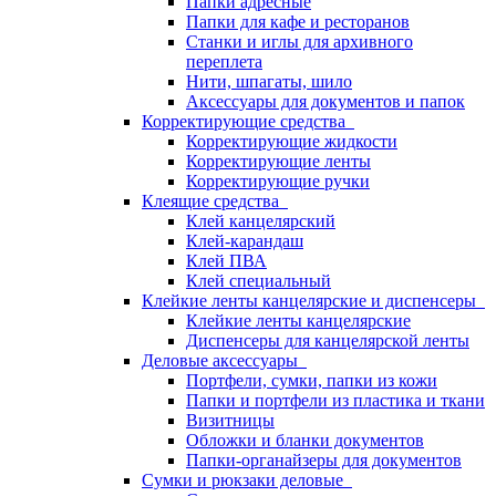
Папки адресные
Папки для кафе и ресторанов
Станки и иглы для архивного
переплета
Нити, шпагаты, шило
Аксессуары для документов и папок
Корректирующие средства
Корректирующие жидкости
Корректирующие ленты
Корректирующие ручки
Клеящие средства
Клей канцелярский
Клей-карандаш
Клей ПВА
Клей специальный
Клейкие ленты канцелярские и диспенсеры
Клейкие ленты канцелярские
Диспенсеры для канцелярской ленты
Деловые аксессуары
Портфели, сумки, папки из кожи
Папки и портфели из пластика и ткани
Визитницы
Обложки и бланки документов
Папки-органайзеры для документов
Сумки и рюкзаки деловые