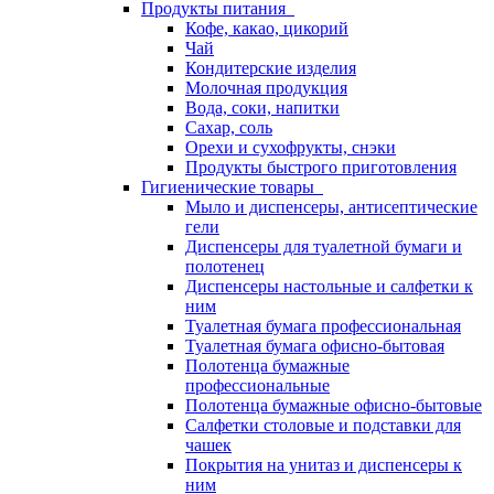
Продукты питания
Кофе, какао, цикорий
Чай
Кондитерские изделия
Молочная продукция
Вода, соки, напитки
Сахар, соль
Орехи и сухофрукты, снэки
Продукты быстрого приготовления
Гигиенические товары
Мыло и диспенсеры, антисептические
гели
Диспенсеры для туалетной бумаги и
полотенец
Диспенсеры настольные и салфетки к
ним
Туалетная бумага профессиональная
Туалетная бумага офисно-бытовая
Полотенца бумажные
профессиональные
Полотенца бумажные офисно-бытовые
Салфетки столовые и подставки для
чашек
Покрытия на унитаз и диспенсеры к
ним