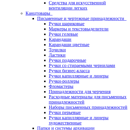
Средства для искусственной
вентиляции легких
Канцтовары
Письменные и чертежные принадлежности
Ручки шариковые
Маркеры и текстовыделители
Ручки гелевые
Карандаши
Карандаши цветные
Точилки
Ластики
Ручки подарочные
Ручки со стираемыми чернилами
Ручки бизнес-класса
Ручки капиллярные и линеры
Ручки-роллеры
Фломастеры
Принадлежности для черчения
Расходные материалы для письменных
принадлежностей
Наборы письменных принадлежностей
Ручки перьевые
Ручки капиллярные и линеры
художественные
Папки и системы архивации