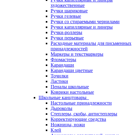
художественные
Ручки шариковые
Ручки гелевые
Ручки со стираемыми чернилами
Ручки капиллярные и линеры
Ручки-роллеры
Ручки перьевые
Расходные материалы для письменных
принадлежностей
Маркеры и текстмаркеры
Фломастеры
Карандаши
Карандаши цветные
Точилки
Ластики
Пеналы школьные
Коврики настольные
Школьные канцтовары
Настольные принадлежности
Дыроколы
Степлеры, скобы, антистеплеры
Корректирующие средства
Ножницы, ножи
Клей