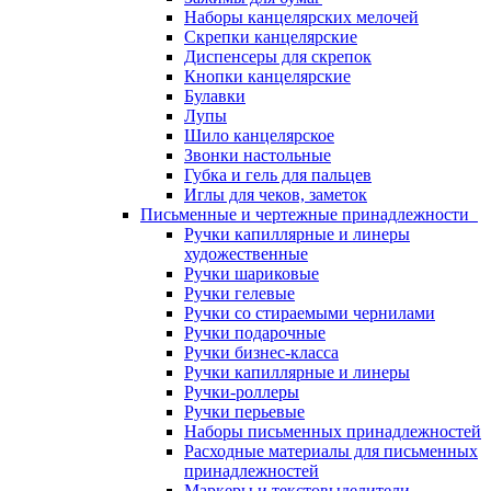
Наборы канцелярских мелочей
Скрепки канцелярские
Диспенсеры для скрепок
Кнопки канцелярские
Булавки
Лупы
Шило канцелярское
Звонки настольные
Губка и гель для пальцев
Иглы для чеков, заметок
Письменные и чертежные принадлежности
Ручки капиллярные и линеры
художественные
Ручки шариковые
Ручки гелевые
Ручки со стираемыми чернилами
Ручки подарочные
Ручки бизнес-класса
Ручки капиллярные и линеры
Ручки-роллеры
Ручки перьевые
Наборы письменных принадлежностей
Расходные материалы для письменных
принадлежностей
Маркеры и текстовыделители