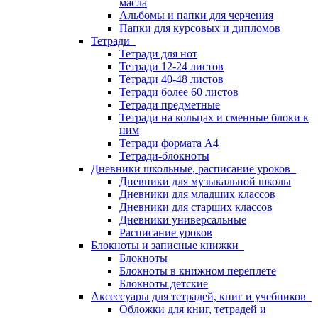
масла
Альбомы и папки для черчения
Папки для курсовых и дипломов
Тетради
Тетради для нот
Тетради 12-24 листов
Тетради 40-48 листов
Тетради более 60 листов
Тетради предметные
Тетради на кольцах и сменные блоки к
ним
Тетради формата А4
Тетради-блокноты
Дневники школьные, расписание уроков
Дневники для музыкальной школы
Дневники для младших классов
Дневники для старших классов
Дневники универсальные
Расписание уроков
Блокноты и записные книжки
Блокноты
Блокноты в книжном переплете
Блокноты детские
Аксессуары для тетрадей, книг и учебников
Обложки для книг, тетрадей и