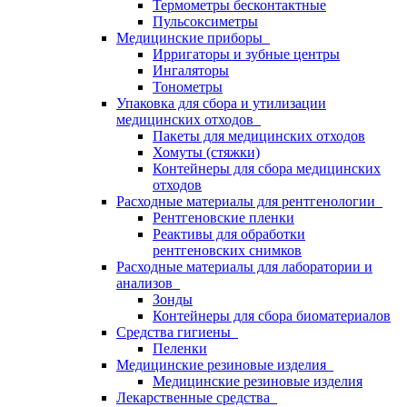
Термометры бесконтактные
Пульсоксиметры
Медицинские приборы
Ирригаторы и зубные центры
Ингаляторы
Тонометры
Упаковка для сбора и утилизации
медицинских отходов
Пакеты для медицинских отходов
Хомуты (стяжки)
Контейнеры для сбора медицинских
отходов
Расходные материалы для рентгенологии
Рентгеновские пленки
Реактивы для обработки
рентгеновских снимков
Расходные материалы для лаборатории и
анализов
Зонды
Контейнеры для сбора биоматериалов
Средства гигиены
Пеленки
Медицинские резиновые изделия
Медицинские резиновые изделия
Лекарственные средства