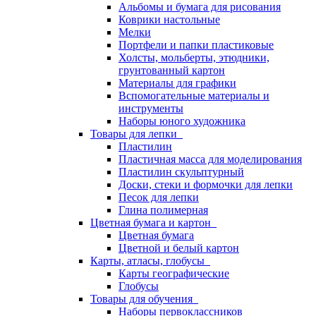
Альбомы и бумага для рисования
Коврики настольные
Мелки
Портфели и папки пластиковые
Холсты, мольберты, этюдники,
грунтованный картон
Материалы для графики
Вспомогательные материалы и
инструменты
Наборы юного художника
Товары для лепки
Пластилин
Пластичная масса для моделирования
Пластилин скульптурный
Доски, стеки и формочки для лепки
Песок для лепки
Глина полимерная
Цветная бумага и картон
Цветная бумага
Цветной и белый картон
Карты, атласы, глобусы
Карты географические
Глобусы
Товары для обучения
Наборы первоклассников