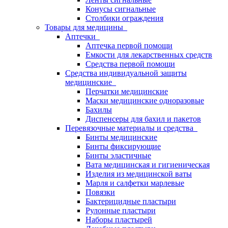
Конусы сигнальные
Столбики ограждения
Товары для медицины
Аптечки
Аптечка первой помощи
Емкости для лекарственных средств
Средства первой помощи
Средства индивидуальной защиты
медицинские
Перчатки медицинские
Маски медицинские одноразовые
Бахилы
Диспенсеры для бахил и пакетов
Перевязочные материалы и средства
Бинты медицинские
Бинты фиксирующие
Бинты эластичные
Вата медицинская и гигиеническая
Изделия из медицинской ваты
Марля и салфетки марлевые
Повязки
Бактерицидные пластыри
Рулонные пластыри
Наборы пластырей