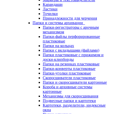
Карандаши
Ластики
Точилки
Принадлежности для черчения
Папки и системы архивации
Папки-регистраторы с арочным
механизмом
Папки-файлы перфорированные
пластиковые
Папки на кольцах
Папки с вкладышами (файлами)
Папки пластиковые с прижимом и
доски-клипборды
Папки на резинках пластиковые
Папки-конверты пластиковые
Папки-уголки пластиковые
Скоросшиватели пластиковые
Папки и скоросшиватели картонные
Короба и архивные системы
картонные
Механизмы для скоросшивания
Подвесные папки и картотеки
Картотеки, разделители, индексные
окна