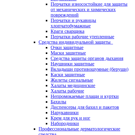
Перчатки износостойкие для защиты
от механических и химических
повреждений
Перчатки и рукавицы
хлопчатобумажные
Краги сварщика
Перчатки рабочие утепленные
Средства индивидуальной защиты
Очки защитные
Маски защитные
Средства защиты органов дыхания
Наушники защитные
Вкладыши противошумные (беруши)
Каски защитные
Жилеты сигнальные
Халаты медицинские
Халаты рабочие
Непромокаемые плащи и куртки
Бахилы
Диспенсеры для бахил и пакетов
Нарукавники
Крем для рук и ног
Набородники
Профессиональные дерматологические
средства