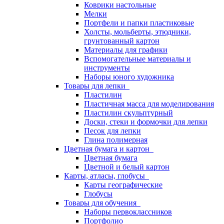
Коврики настольные
Мелки
Портфели и папки пластиковые
Холсты, мольберты, этюдники,
грунтованный картон
Материалы для графики
Вспомогательные материалы и
инструменты
Наборы юного художника
Товары для лепки
Пластилин
Пластичная масса для моделирования
Пластилин скульптурный
Доски, стеки и формочки для лепки
Песок для лепки
Глина полимерная
Цветная бумага и картон
Цветная бумага
Цветной и белый картон
Карты, атласы, глобусы
Карты географические
Глобусы
Товары для обучения
Наборы первоклассников
Портфолио