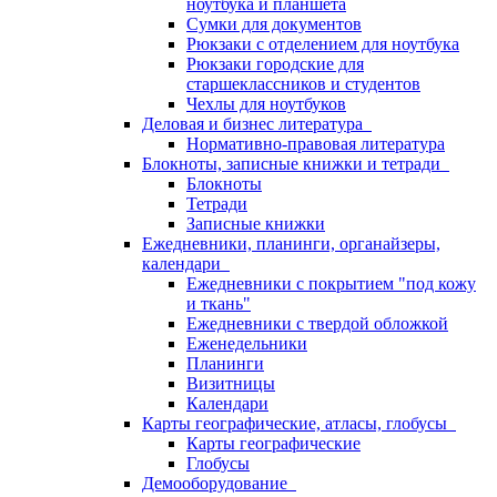
ноутбука и планшета
Сумки для документов
Рюкзаки с отделением для ноутбука
Рюкзаки городские для
старшеклассников и студентов
Чехлы для ноутбуков
Деловая и бизнес литература
Нормативно-правовая литература
Блокноты, записные книжки и тетради
Блокноты
Тетради
Записные книжки
Ежедневники, планинги, органайзеры,
календари
Ежедневники с покрытием "под кожу
и ткань"
Ежедневники с твердой обложкой
Еженедельники
Планинги
Визитницы
Календари
Карты географические, атласы, глобусы
Карты географические
Глобусы
Демооборудование