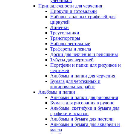
учебников
Принадлежности для черчения
Циркули и готовальни
Наборы запасных грифелей для
циркулей
Линейки
Треугольники
Транспортиры
Наборы чертежные
Трафареты и лекала
Доски для черчения и рейсшины
Тубусы для чертежей
Портфели и папки для рисунков и
чертежей
Альбомы и папки для черчения
Бумага для чертежных и
копировальных работ
Альбомы и папки
Альбомы и папки для рисования
Бумага для рисования в рулоне
Альбомы, скетчбуки и бумага для
графики и эскизов
Альбомы и бумага для пастели
Альбомы и бумага для акварели и
масла