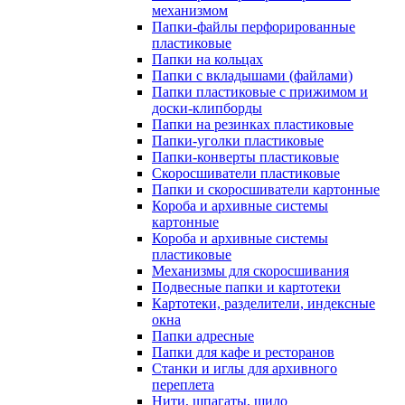
механизмом
Папки-файлы перфорированные
пластиковые
Папки на кольцах
Папки с вкладышами (файлами)
Папки пластиковые с прижимом и
доски-клипборды
Папки на резинках пластиковые
Папки-уголки пластиковые
Папки-конверты пластиковые
Скоросшиватели пластиковые
Папки и скоросшиватели картонные
Короба и архивные системы
картонные
Короба и архивные системы
пластиковые
Механизмы для скоросшивания
Подвесные папки и картотеки
Картотеки, разделители, индексные
окна
Папки адресные
Папки для кафе и ресторанов
Станки и иглы для архивного
переплета
Нити, шпагаты, шило