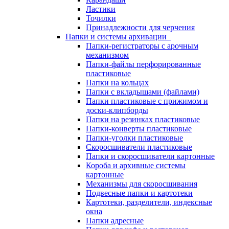
Ластики
Точилки
Принадлежности для черчения
Папки и системы архивации
Папки-регистраторы с арочным
механизмом
Папки-файлы перфорированные
пластиковые
Папки на кольцах
Папки с вкладышами (файлами)
Папки пластиковые с прижимом и
доски-клипборды
Папки на резинках пластиковые
Папки-конверты пластиковые
Папки-уголки пластиковые
Скоросшиватели пластиковые
Папки и скоросшиватели картонные
Короба и архивные системы
картонные
Механизмы для скоросшивания
Подвесные папки и картотеки
Картотеки, разделители, индексные
окна
Папки адресные