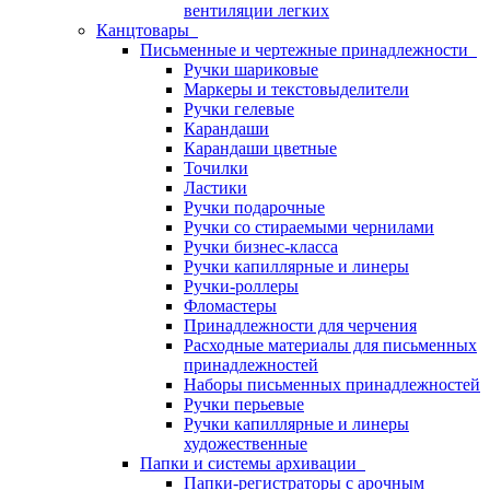
вентиляции легких
Канцтовары
Письменные и чертежные принадлежности
Ручки шариковые
Маркеры и текстовыделители
Ручки гелевые
Карандаши
Карандаши цветные
Точилки
Ластики
Ручки подарочные
Ручки со стираемыми чернилами
Ручки бизнес-класса
Ручки капиллярные и линеры
Ручки-роллеры
Фломастеры
Принадлежности для черчения
Расходные материалы для письменных
принадлежностей
Наборы письменных принадлежностей
Ручки перьевые
Ручки капиллярные и линеры
художественные
Папки и системы архивации
Папки-регистраторы с арочным