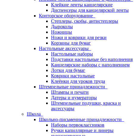
Клейкие ленты канцелярские
Диспенсеры для канцелярской ленты
Конторское оборудование
Степлеры, скобы, антистеплеры
Дыроколы
Ножницы
Ножи и коврики для резки
Корзины для бумаг
Настольные аксессуары
Настольные наборы
Подставки настольные без наполнения
Канцелярские наборы с наполнением
Лотки для бумаг
Коврики настольные
Клеёнки для уроков труда
Штемпельные принадлежности
Штампы и печати
Датеры и нумераторы
Штемпельные подушки, краска и
аксессуары
Школа
Школьно-письменные принадлежности
Наборы первоклассников
Ручки капиллярные и линеры
художественные