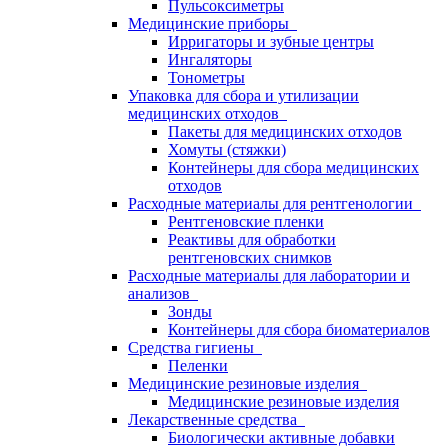
Пульсоксиметры
Медицинские приборы
Ирригаторы и зубные центры
Ингаляторы
Тонометры
Упаковка для сбора и утилизации
медицинских отходов
Пакеты для медицинских отходов
Хомуты (стяжки)
Контейнеры для сбора медицинских
отходов
Расходные материалы для рентгенологии
Рентгеновские пленки
Реактивы для обработки
рентгеновских снимков
Расходные материалы для лаборатории и
анализов
Зонды
Контейнеры для сбора биоматериалов
Средства гигиены
Пеленки
Медицинские резиновые изделия
Медицинские резиновые изделия
Лекарственные средства
Биологически активные добавки