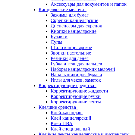
Аксессуары для документов и папок
Канцелярские мелочи
Зажимы для бумаг
Скрепки канцелярские
Диспенсеры для скрепок
Кнопки канцелярские
Булавки
Лупы
Шило канцелярское
Звонки настольные
Резинки для денег
Губка и гель для пальцев
Наборы канцелярских мелочей
Напальчники для бумаги
Иглы для чеков, заметок
Корректирующие средства
Корректирующие жидкости
Корректирующие ручки
Корректирующие ленты
Клеящие средства
Клей-карандаш
Клей канцелярский
Клей ПВА
Клей специальный
Клейкие ленты канцелярские и диспенсеры