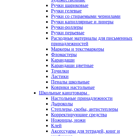
Ручки шариковые
Ручки гелевые
Ручки со стираемыми чернилами
Ручки капиллярные и линеры
Ручки-роллеры
Ручки перьевые
Расходные материалы для письменных
принадлежностей
Маркеры и текстмаркеры
Фломастеры
Карандаши
Карандаши цветные
Точилки
Ластики
Пеналы школьные
Коврики настольные
Школьные канцтовары
Настольные принадлежности
Дыроколы
Степлеры, скобы, антистеплеры
Корректирующие средства
Ножницы, ножи
Клей
Аксессуары для тетрадей, книг и