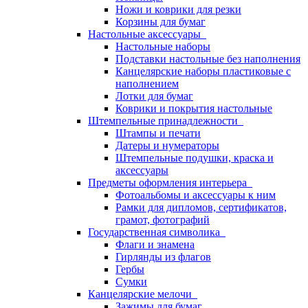
Ножи и коврики для резки
Корзины для бумаг
Настольные аксессуары
Настольные наборы
Подставки настольные без наполнения
Канцелярские наборы пластиковые с
наполнением
Лотки для бумаг
Коврики и покрытия настольные
Штемпельные принадлежности
Штампы и печати
Датеры и нумераторы
Штемпельные подушки, краска и
аксессуары
Предметы оформления интерьера
Фотоальбомы и аксессуары к ним
Рамки для дипломов, сертификатов,
грамот, фотографий
Государственная символика
Флаги и знамена
Гирлянды из флагов
Гербы
Сумки
Канцелярские мелочи
Зажимы для бумаг