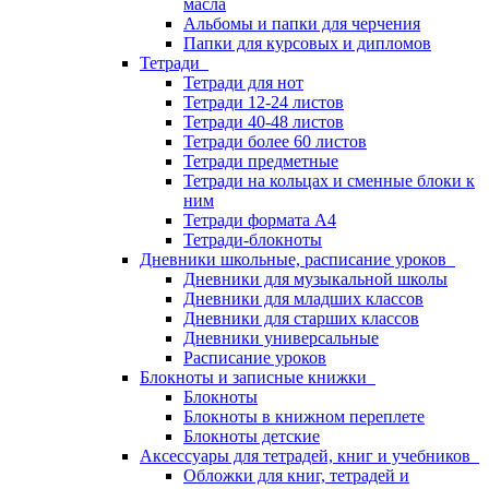
масла
Альбомы и папки для черчения
Папки для курсовых и дипломов
Тетради
Тетради для нот
Тетради 12-24 листов
Тетради 40-48 листов
Тетради более 60 листов
Тетради предметные
Тетради на кольцах и сменные блоки к
ним
Тетради формата А4
Тетради-блокноты
Дневники школьные, расписание уроков
Дневники для музыкальной школы
Дневники для младших классов
Дневники для старших классов
Дневники универсальные
Расписание уроков
Блокноты и записные книжки
Блокноты
Блокноты в книжном переплете
Блокноты детские
Аксессуары для тетрадей, книг и учебников
Обложки для книг, тетрадей и