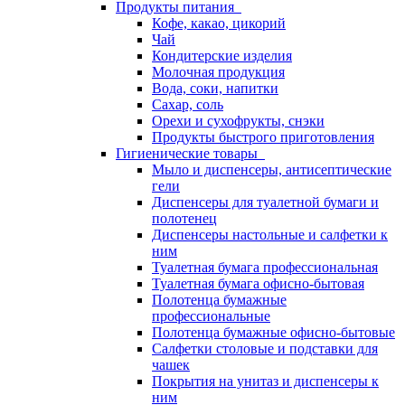
Продукты питания
Кофе, какао, цикорий
Чай
Кондитерские изделия
Молочная продукция
Вода, соки, напитки
Сахар, соль
Орехи и сухофрукты, снэки
Продукты быстрого приготовления
Гигиенические товары
Мыло и диспенсеры, антисептические
гели
Диспенсеры для туалетной бумаги и
полотенец
Диспенсеры настольные и салфетки к
ним
Туалетная бумага профессиональная
Туалетная бумага офисно-бытовая
Полотенца бумажные
профессиональные
Полотенца бумажные офисно-бытовые
Салфетки столовые и подставки для
чашек
Покрытия на унитаз и диспенсеры к
ним