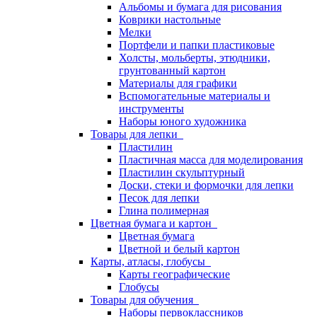
Альбомы и бумага для рисования
Коврики настольные
Мелки
Портфели и папки пластиковые
Холсты, мольберты, этюдники,
грунтованный картон
Материалы для графики
Вспомогательные материалы и
инструменты
Наборы юного художника
Товары для лепки
Пластилин
Пластичная масса для моделирования
Пластилин скульптурный
Доски, стеки и формочки для лепки
Песок для лепки
Глина полимерная
Цветная бумага и картон
Цветная бумага
Цветной и белый картон
Карты, атласы, глобусы
Карты географические
Глобусы
Товары для обучения
Наборы первоклассников