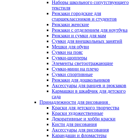
Наборы школьного сопутствующего
текстиля
Рюкзаки городские для
старшеклассников и студентов
Рюкзаки женские
Рюкзаки с отделением для ноутбука
Рюкзаки и сумки для мам
Сумки для внешкольных занятий
Мешки для обуви
Сумки на пояс
Сумки-шопперы
Элементы светоотражающие
Сумки-мини на плечо
Сумки спортивные
Рюкзаки для дошкольников
Аксессуары для ранцев и рюкзаков
Кармашки в шкафчик для детского
сада
Принадлежности для рисования
Краски для детского творчества
Краски художественные
Декоративные и хобби краски
Кисти для рисования
Аксессуары для рисования
Карандаши и фломастеры