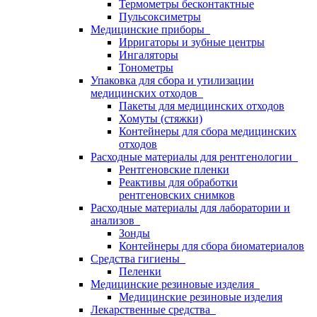
Термометры бесконтактные
Пульсоксиметры
Медицинские приборы
Ирригаторы и зубные центры
Ингаляторы
Тонометры
Упаковка для сбора и утилизации
медицинских отходов
Пакеты для медицинских отходов
Хомуты (стяжки)
Контейнеры для сбора медицинских
отходов
Расходные материалы для рентгенологии
Рентгеновские пленки
Реактивы для обработки
рентгеновских снимков
Расходные материалы для лаборатории и
анализов
Зонды
Контейнеры для сбора биоматериалов
Средства гигиены
Пеленки
Медицинские резиновые изделия
Медицинские резиновые изделия
Лекарственные средства