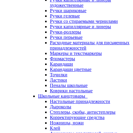
художественные
Ручки шариковые
Ручки гелевые
Ручки со стираемыми чернилами
Ручки капиллярные и линеры
Ручки-роллеры
Ручки перьевые
Расходные материалы для письменных
принадлежностей
Маркеры и текстмаркеры
Фломастеры
Карандаши
Карандаши цветные
Точилки
Ластики
Пеналы школьные
Коврики настольные
Школьные канцтовары
Настольные принадлежности
Дыроколы
Степлеры, скобы, антистеплеры
Корректирующие средства
Ножницы, ножи
Клей