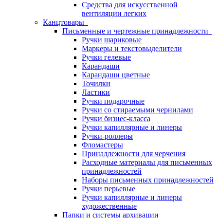
Средства для искусственной
вентиляции легких
Канцтовары
Письменные и чертежные принадлежности
Ручки шариковые
Маркеры и текстовыделители
Ручки гелевые
Карандаши
Карандаши цветные
Точилки
Ластики
Ручки подарочные
Ручки со стираемыми чернилами
Ручки бизнес-класса
Ручки капиллярные и линеры
Ручки-роллеры
Фломастеры
Принадлежности для черчения
Расходные материалы для письменных
принадлежностей
Наборы письменных принадлежностей
Ручки перьевые
Ручки капиллярные и линеры
художественные
Папки и системы архивации