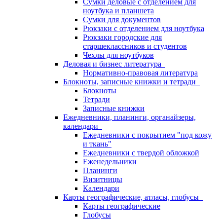
Сумки деловые с отделением для
ноутбука и планшета
Сумки для документов
Рюкзаки с отделением для ноутбука
Рюкзаки городские для
старшеклассников и студентов
Чехлы для ноутбуков
Деловая и бизнес литература
Нормативно-правовая литература
Блокноты, записные книжки и тетради
Блокноты
Тетради
Записные книжки
Ежедневники, планинги, органайзеры,
календари
Ежедневники с покрытием "под кожу
и ткань"
Ежедневники с твердой обложкой
Еженедельники
Планинги
Визитницы
Календари
Карты географические, атласы, глобусы
Карты географические
Глобусы