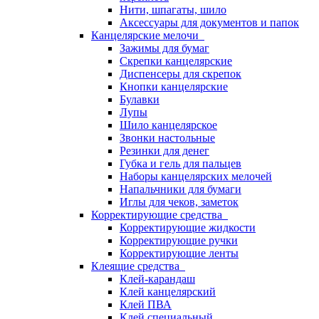
Нити, шпагаты, шило
Аксессуары для документов и папок
Канцелярские мелочи
Зажимы для бумаг
Скрепки канцелярские
Диспенсеры для скрепок
Кнопки канцелярские
Булавки
Лупы
Шило канцелярское
Звонки настольные
Резинки для денег
Губка и гель для пальцев
Наборы канцелярских мелочей
Напальчники для бумаги
Иглы для чеков, заметок
Корректирующие средства
Корректирующие жидкости
Корректирующие ручки
Корректирующие ленты
Клеящие средства
Клей-карандаш
Клей канцелярский
Клей ПВА
Клей специальный