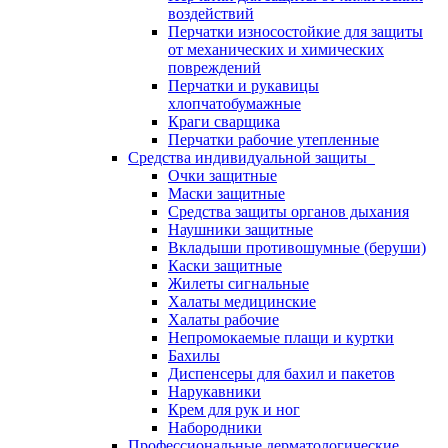
воздействий
Перчатки износостойкие для защиты
от механических и химических
повреждений
Перчатки и рукавицы
хлопчатобумажные
Краги сварщика
Перчатки рабочие утепленные
Средства индивидуальной защиты
Очки защитные
Маски защитные
Средства защиты органов дыхания
Наушники защитные
Вкладыши противошумные (беруши)
Каски защитные
Жилеты сигнальные
Халаты медицинские
Халаты рабочие
Непромокаемые плащи и куртки
Бахилы
Диспенсеры для бахил и пакетов
Нарукавники
Крем для рук и ног
Набородники
Профессиональные дерматологические