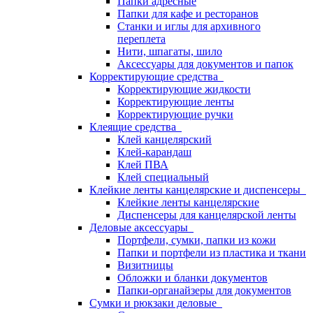
Папки адресные
Папки для кафе и ресторанов
Станки и иглы для архивного
переплета
Нити, шпагаты, шило
Аксессуары для документов и папок
Корректирующие средства
Корректирующие жидкости
Корректирующие ленты
Корректирующие ручки
Клеящие средства
Клей канцелярский
Клей-карандаш
Клей ПВА
Клей специальный
Клейкие ленты канцелярские и диспенсеры
Клейкие ленты канцелярские
Диспенсеры для канцелярской ленты
Деловые аксессуары
Портфели, сумки, папки из кожи
Папки и портфели из пластика и ткани
Визитницы
Обложки и бланки документов
Папки-органайзеры для документов
Сумки и рюкзаки деловые