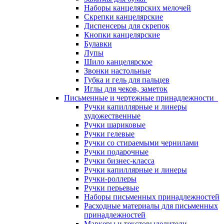
Наборы канцелярских мелочей
Скрепки канцелярские
Диспенсеры для скрепок
Кнопки канцелярские
Булавки
Лупы
Шило канцелярское
Звонки настольные
Губка и гель для пальцев
Иглы для чеков, заметок
Письменные и чертежные принадлежности
Ручки капиллярные и линеры
художественные
Ручки шариковые
Ручки гелевые
Ручки со стираемыми чернилами
Ручки подарочные
Ручки бизнес-класса
Ручки капиллярные и линеры
Ручки-роллеры
Ручки перьевые
Наборы письменных принадлежностей
Расходные материалы для письменных
принадлежностей
Маркеры и текстовыделители