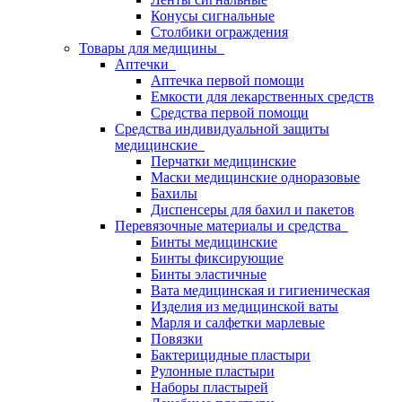
Конусы сигнальные
Столбики ограждения
Товары для медицины
Аптечки
Аптечка первой помощи
Емкости для лекарственных средств
Средства первой помощи
Средства индивидуальной защиты
медицинские
Перчатки медицинские
Маски медицинские одноразовые
Бахилы
Диспенсеры для бахил и пакетов
Перевязочные материалы и средства
Бинты медицинские
Бинты фиксирующие
Бинты эластичные
Вата медицинская и гигиеническая
Изделия из медицинской ваты
Марля и салфетки марлевые
Повязки
Бактерицидные пластыри
Рулонные пластыри
Наборы пластырей