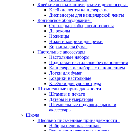
Клейкие ленты канцелярские и диспенсеры
Клейкие ленты канцелярские
Диспенсеры для канцелярской ленты
Конторское оборудование
Степлеры, скобы, антистеплеры
Дыроколы
Ножницы
Ножи и коврики для резки
Корзины для бумаг
Настольные аксессуары
Настольные наборы
Подставки настольные без наполнения
Канцелярские наборы с наполнением
Лотки для бумаг
Коврики настольные
Клеёнки для уроков труда
Штемпельные принадлежности
Штампы и печати
Датеры и нумераторы
Штемпельные подушки, краска и
аксессуары
Школа
Школьно-письменные принадлежности
Наборы первоклассников
Ручки капиллярные и линеры