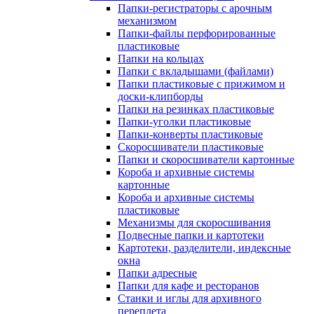
Папки-регистраторы с арочным
механизмом
Папки-файлы перфорированные
пластиковые
Папки на кольцах
Папки с вкладышами (файлами)
Папки пластиковые с прижимом и
доски-клипборды
Папки на резинках пластиковые
Папки-уголки пластиковые
Папки-конверты пластиковые
Скоросшиватели пластиковые
Папки и скоросшиватели картонные
Короба и архивные системы
картонные
Короба и архивные системы
пластиковые
Механизмы для скоросшивания
Подвесные папки и картотеки
Картотеки, разделители, индексные
окна
Папки адресные
Папки для кафе и ресторанов
Станки и иглы для архивного
переплета