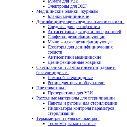
Бумага для УЗИ
Электроды для ЭКГ
Медицинские бланки, журналы
Бланки медицинские
Дезинфицирующие средства и антисептики
Средства для дезинфекции
Антисептики для рук и поверхностей
Салфетки дезинфицирующие
Мыло жидкое дезинфицирующее
Дозаторы для дезинфицирующих
средств
Антисептики медицинские
Дезинфекционные коврики
Светильники и лампы инсектицидные и
бактерицидные
Лампы бактерицидные
Рециркуляторы и облучатели
Презервативы
Презервативы для УЗИ
Расходные материалы для стерилизации
Пакеты и рулоны для стерилизации
Индикаторы контроля параметров
стерилизации
Термометры и пульсоксиметры
Термометры контактные