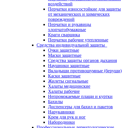
воздействий
Перчатки износостойкие для защиты
от механических и химических
повреждений
Перчатки и рукавицы
хлопчатобумажные
Краги сварщика
Перчатки рабочие утепленные
Средства индивидуальной защиты
Очки защитные
Маски защитные
Средства защиты органов дыхания
Наушники защитные
Вкладыши противошумные (беруши)
Каски защитные
Жилеты сигнальные
Халаты медицинские
Халаты рабочие
Непромокаемые плащи и куртки
Бахилы
Диспенсеры для бахил и пакетов
Нарукавники
Крем для рук и ног
Набородники
Профессиональные дерматологические