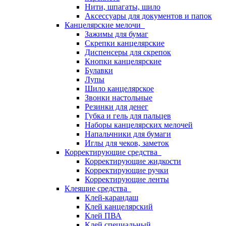
Нити, шпагаты, шило
Аксессуары для документов и папок
Канцелярские мелочи
Зажимы для бумаг
Скрепки канцелярские
Диспенсеры для скрепок
Кнопки канцелярские
Булавки
Лупы
Шило канцелярское
Звонки настольные
Резинки для денег
Губка и гель для пальцев
Наборы канцелярских мелочей
Напальчники для бумаги
Иглы для чеков, заметок
Корректирующие средства
Корректирующие жидкости
Корректирующие ручки
Корректирующие ленты
Клеящие средства
Клей-карандаш
Клей канцелярский
Клей ПВА
Клей специальный