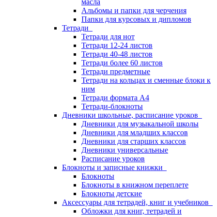
масла
Альбомы и папки для черчения
Папки для курсовых и дипломов
Тетради
Тетради для нот
Тетради 12-24 листов
Тетради 40-48 листов
Тетради более 60 листов
Тетради предметные
Тетради на кольцах и сменные блоки к
ним
Тетради формата А4
Тетради-блокноты
Дневники школьные, расписание уроков
Дневники для музыкальной школы
Дневники для младших классов
Дневники для старших классов
Дневники универсальные
Расписание уроков
Блокноты и записные книжки
Блокноты
Блокноты в книжном переплете
Блокноты детские
Аксессуары для тетрадей, книг и учебников
Обложки для книг, тетрадей и