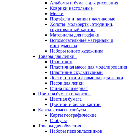
Альбомы и бумага для рисования
Коврики настольные
Мелки
Портфели и папки пластиковые
Холсты, мольберты, этюдники,
грунтованный картон
Материалы для графики
Вспомогательные материалы и
инструменты
Наборы юного художника
Товары для лепки
Пластилин
Пластичная масса для моделирования
Пластилин скульптурный
Доски, стеки и формочки для лепки
Песок для лепки
Глина полимерная
Цветная бумага и картон
Цветная бумага
Цветной и белый картон
Карты, атласы, глобусы
Карты географические
Глобусы
Товары для обучения
Наборы первоклассников