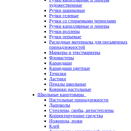
художественные
Ручки шариковые
Ручки гелевые
Ручки со стираемыми чернилами
Ручки капиллярные и линеры
Ручки-роллеры
Ручки перьевые
Расходные материалы для письменных
принадлежностей
Маркеры и текстмаркеры
Фломастеры
Карандаши
Карандаши цветные
Точилки
Ластики
Пеналы школьные
Коврики настольные
Школьные канцтовары
Настольные принадлежности
Дыроколы
Степлеры, скобы, антистеплеры
Корректирующие средства
Ножницы, ножи
Клей