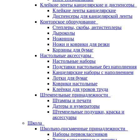
Клейкие ленты канцелярские и диспенсеры
Клейкие ленты канцелярские
Диспенсеры для канцелярской ленты
Конторское оборудование
Степлеры, скобы, антистеплеры
Дыроколы
Ножницы
Ножи и коврики для резки
Корзины для бумаг
Настольные аксессуары
Настольные наборы
Подставки настольные без наполнения
Канцелярские наборы с наполнением
Лотки для бумаг
Коврики настольные
Клеёнки для уроков труда
Штемпельные принадлежности
Штампы и печати
Датеры и нумераторы
Штемпельные подушки, краска и
аксессуары
Школа
Школьно-письменные принадлежности
Наборы первоклассников
Ручки капиллярные и линеры