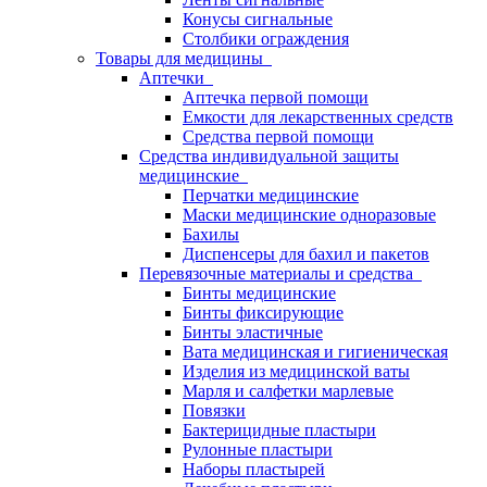
Конусы сигнальные
Столбики ограждения
Товары для медицины
Аптечки
Аптечка первой помощи
Емкости для лекарственных средств
Средства первой помощи
Средства индивидуальной защиты
медицинские
Перчатки медицинские
Маски медицинские одноразовые
Бахилы
Диспенсеры для бахил и пакетов
Перевязочные материалы и средства
Бинты медицинские
Бинты фиксирующие
Бинты эластичные
Вата медицинская и гигиеническая
Изделия из медицинской ваты
Марля и салфетки марлевые
Повязки
Бактерицидные пластыри
Рулонные пластыри
Наборы пластырей