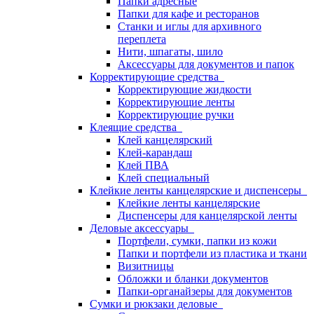
Папки адресные
Папки для кафе и ресторанов
Станки и иглы для архивного
переплета
Нити, шпагаты, шило
Аксессуары для документов и папок
Корректирующие средства
Корректирующие жидкости
Корректирующие ленты
Корректирующие ручки
Клеящие средства
Клей канцелярский
Клей-карандаш
Клей ПВА
Клей специальный
Клейкие ленты канцелярские и диспенсеры
Клейкие ленты канцелярские
Диспенсеры для канцелярской ленты
Деловые аксессуары
Портфели, сумки, папки из кожи
Папки и портфели из пластика и ткани
Визитницы
Обложки и бланки документов
Папки-органайзеры для документов
Сумки и рюкзаки деловые