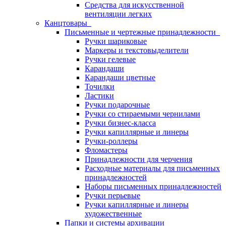
Средства для искусственной
вентиляции легких
Канцтовары
Письменные и чертежные принадлежности
Ручки шариковые
Маркеры и текстовыделители
Ручки гелевые
Карандаши
Карандаши цветные
Точилки
Ластики
Ручки подарочные
Ручки со стираемыми чернилами
Ручки бизнес-класса
Ручки капиллярные и линеры
Ручки-роллеры
Фломастеры
Принадлежности для черчения
Расходные материалы для письменных
принадлежностей
Наборы письменных принадлежностей
Ручки перьевые
Ручки капиллярные и линеры
художественные
Папки и системы архивации