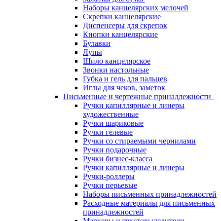
Наборы канцелярских мелочей
Скрепки канцелярские
Диспенсеры для скрепок
Кнопки канцелярские
Булавки
Лупы
Шило канцелярское
Звонки настольные
Губка и гель для пальцев
Иглы для чеков, заметок
Письменные и чертежные принадлежности
Ручки капиллярные и линеры
художественные
Ручки шариковые
Ручки гелевые
Ручки со стираемыми чернилами
Ручки подарочные
Ручки бизнес-класса
Ручки капиллярные и линеры
Ручки-роллеры
Ручки перьевые
Наборы письменных принадлежностей
Расходные материалы для письменных
принадлежностей
Маркеры и текстовыделители