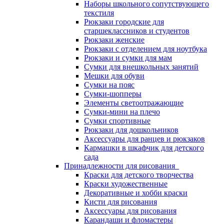
Наборы школьного сопутствующего
текстиля
Рюкзаки городские для
старшеклассников и студентов
Рюкзаки женские
Рюкзаки с отделением для ноутбука
Рюкзаки и сумки для мам
Сумки для внешкольных занятий
Мешки для обуви
Сумки на пояс
Сумки-шопперы
Элементы светоотражающие
Сумки-мини на плечо
Сумки спортивные
Рюкзаки для дошкольников
Аксессуары для ранцев и рюкзаков
Кармашки в шкафчик для детского
сада
Принадлежности для рисования
Краски для детского творчества
Краски художественные
Декоративные и хобби краски
Кисти для рисования
Аксессуары для рисования
Карандаши и фломастеры