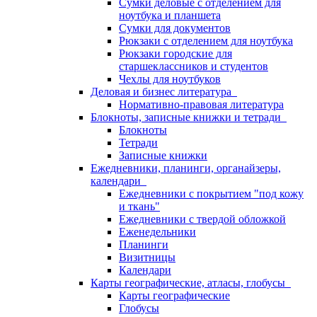
Сумки деловые с отделением для
ноутбука и планшета
Сумки для документов
Рюкзаки с отделением для ноутбука
Рюкзаки городские для
старшеклассников и студентов
Чехлы для ноутбуков
Деловая и бизнес литература
Нормативно-правовая литература
Блокноты, записные книжки и тетради
Блокноты
Тетради
Записные книжки
Ежедневники, планинги, органайзеры,
календари
Ежедневники с покрытием "под кожу
и ткань"
Ежедневники с твердой обложкой
Еженедельники
Планинги
Визитницы
Календари
Карты географические, атласы, глобусы
Карты географические
Глобусы