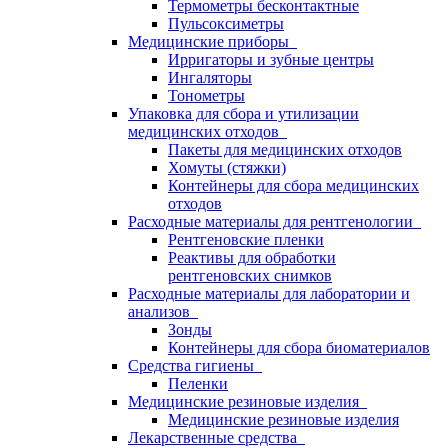
Термометры бесконтактные
Пульсоксиметры
Медицинские приборы
Ирригаторы и зубные центры
Ингаляторы
Тонометры
Упаковка для сбора и утилизации
медицинских отходов
Пакеты для медицинских отходов
Хомуты (стяжки)
Контейнеры для сбора медицинских
отходов
Расходные материалы для рентгенологии
Рентгеновские пленки
Реактивы для обработки
рентгеновских снимков
Расходные материалы для лаборатории и
анализов
Зонды
Контейнеры для сбора биоматериалов
Средства гигиены
Пеленки
Медицинские резиновые изделия
Медицинские резиновые изделия
Лекарственные средства