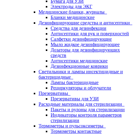
Бумага для УЗИ
Электроды для ЭКГ
Медицинские бланки, журналы
Бланки медицинские
Дезинфицирующие средства и антисептики
Средства для дезинфекции
Антисептики для рук и поверхностей
Салфетки дезинфицирующие
Мыло жидкое дезинфицирующее
Дозаторы для дезинфицирующих
средств
Антисептики медицинские
Дезинфекционные коврики
Светильники и лампы инсектицидные и
бактерицидные
Лампы бактерицидные
Рециркуляторы и облучатели
Презервативы
Презервативы для УЗИ
Расходные материалы для стерилизации
Пакеты и рулоны для стерилизации
Индикаторы контроля параметров
стерилизации
Термометры и пульсоксиметры
Термометры контактные