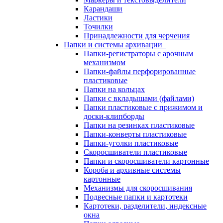
Карандаши
Ластики
Точилки
Принадлежности для черчения
Папки и системы архивации
Папки-регистраторы с арочным
механизмом
Папки-файлы перфорированные
пластиковые
Папки на кольцах
Папки с вкладышами (файлами)
Папки пластиковые с прижимом и
доски-клипборды
Папки на резинках пластиковые
Папки-конверты пластиковые
Папки-уголки пластиковые
Скоросшиватели пластиковые
Папки и скоросшиватели картонные
Короба и архивные системы
картонные
Механизмы для скоросшивания
Подвесные папки и картотеки
Картотеки, разделители, индексные
окна