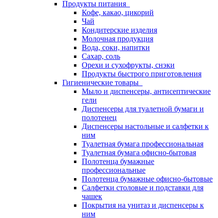
Продукты питания
Кофе, какао, цикорий
Чай
Кондитерские изделия
Молочная продукция
Вода, соки, напитки
Сахар, соль
Орехи и сухофрукты, снэки
Продукты быстрого приготовления
Гигиенические товары
Мыло и диспенсеры, антисептические
гели
Диспенсеры для туалетной бумаги и
полотенец
Диспенсеры настольные и салфетки к
ним
Туалетная бумага профессиональная
Туалетная бумага офисно-бытовая
Полотенца бумажные
профессиональные
Полотенца бумажные офисно-бытовые
Салфетки столовые и подставки для
чашек
Покрытия на унитаз и диспенсеры к
ним