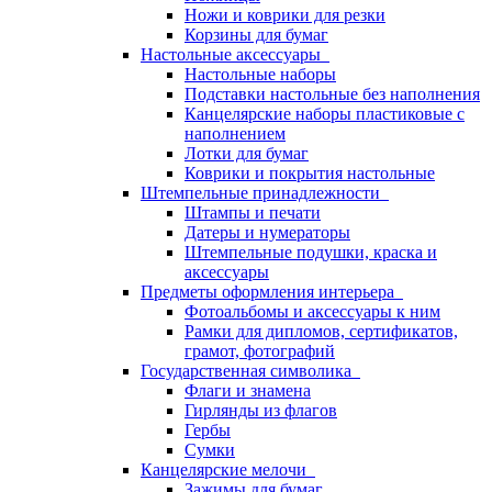
Ножи и коврики для резки
Корзины для бумаг
Настольные аксессуары
Настольные наборы
Подставки настольные без наполнения
Канцелярские наборы пластиковые с
наполнением
Лотки для бумаг
Коврики и покрытия настольные
Штемпельные принадлежности
Штампы и печати
Датеры и нумераторы
Штемпельные подушки, краска и
аксессуары
Предметы оформления интерьера
Фотоальбомы и аксессуары к ним
Рамки для дипломов, сертификатов,
грамот, фотографий
Государственная символика
Флаги и знамена
Гирлянды из флагов
Гербы
Сумки
Канцелярские мелочи
Зажимы для бумаг