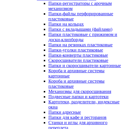
Папки-регистраторы с арочным
механизмом
Папки-файлы перфорированные
пластиковые
Папки на кольцах
Папки с вкладышами (файлами)
Папки пластиковые с прижимом и
доски-клипборды
Папки на резинках пластиковые
Папки-уголки пластиковые
Папки-конверты пластиковые
Скоросшиватели пластиковые
Папки и скоросшиватели картонные
Короба и архивные системы
картонные
Короба и архивные системы
пластиковые
Механизмы для скоросшивания
Подвесные папки и картотеки
Картотеки, разделители, индексные
окна
Папки адресные
Папки для кафе и ресторанов
Станки и иглы для архивного
переплета