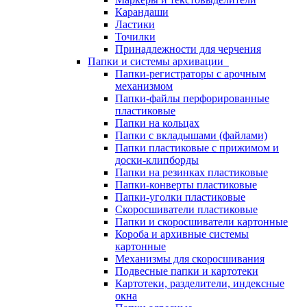
Карандаши
Ластики
Точилки
Принадлежности для черчения
Папки и системы архивации
Папки-регистраторы с арочным
механизмом
Папки-файлы перфорированные
пластиковые
Папки на кольцах
Папки с вкладышами (файлами)
Папки пластиковые с прижимом и
доски-клипборды
Папки на резинках пластиковые
Папки-конверты пластиковые
Папки-уголки пластиковые
Скоросшиватели пластиковые
Папки и скоросшиватели картонные
Короба и архивные системы
картонные
Механизмы для скоросшивания
Подвесные папки и картотеки
Картотеки, разделители, индексные
окна