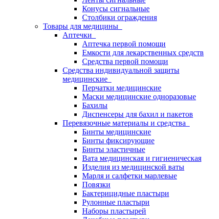
Конусы сигнальные
Столбики ограждения
Товары для медицины
Аптечки
Аптечка первой помощи
Емкости для лекарственных средств
Средства первой помощи
Средства индивидуальной защиты
медицинские
Перчатки медицинские
Маски медицинские одноразовые
Бахилы
Диспенсеры для бахил и пакетов
Перевязочные материалы и средства
Бинты медицинские
Бинты фиксирующие
Бинты эластичные
Вата медицинская и гигиеническая
Изделия из медицинской ваты
Марля и салфетки марлевые
Повязки
Бактерицидные пластыри
Рулонные пластыри
Наборы пластырей