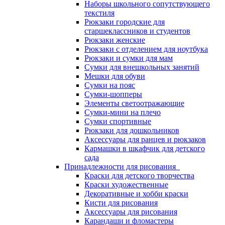
Наборы школьного сопутствующего
текстиля
Рюкзаки городские для
старшеклассников и студентов
Рюкзаки женские
Рюкзаки с отделением для ноутбука
Рюкзаки и сумки для мам
Сумки для внешкольных занятий
Мешки для обуви
Сумки на пояс
Сумки-шопперы
Элементы светоотражающие
Сумки-мини на плечо
Сумки спортивные
Рюкзаки для дошкольников
Аксессуары для ранцев и рюкзаков
Кармашки в шкафчик для детского
сада
Принадлежности для рисования
Краски для детского творчества
Краски художественные
Декоративные и хобби краски
Кисти для рисования
Аксессуары для рисования
Карандаши и фломастеры