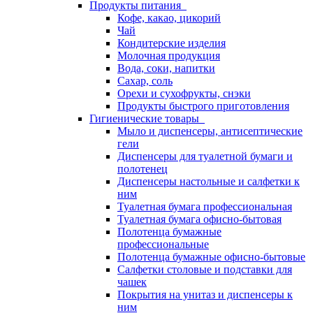
Продукты питания
Кофе, какао, цикорий
Чай
Кондитерские изделия
Молочная продукция
Вода, соки, напитки
Сахар, соль
Орехи и сухофрукты, снэки
Продукты быстрого приготовления
Гигиенические товары
Мыло и диспенсеры, антисептические
гели
Диспенсеры для туалетной бумаги и
полотенец
Диспенсеры настольные и салфетки к
ним
Туалетная бумага профессиональная
Туалетная бумага офисно-бытовая
Полотенца бумажные
профессиональные
Полотенца бумажные офисно-бытовые
Салфетки столовые и подставки для
чашек
Покрытия на унитаз и диспенсеры к
ним