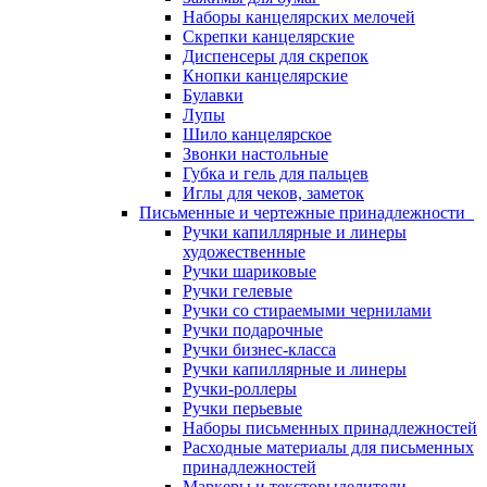
Наборы канцелярских мелочей
Скрепки канцелярские
Диспенсеры для скрепок
Кнопки канцелярские
Булавки
Лупы
Шило канцелярское
Звонки настольные
Губка и гель для пальцев
Иглы для чеков, заметок
Письменные и чертежные принадлежности
Ручки капиллярные и линеры
художественные
Ручки шариковые
Ручки гелевые
Ручки со стираемыми чернилами
Ручки подарочные
Ручки бизнес-класса
Ручки капиллярные и линеры
Ручки-роллеры
Ручки перьевые
Наборы письменных принадлежностей
Расходные материалы для письменных
принадлежностей
Маркеры и текстовыделители