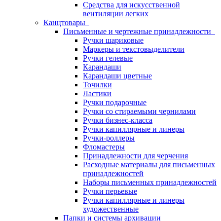
Средства для искусственной
вентиляции легких
Канцтовары
Письменные и чертежные принадлежности
Ручки шариковые
Маркеры и текстовыделители
Ручки гелевые
Карандаши
Карандаши цветные
Точилки
Ластики
Ручки подарочные
Ручки со стираемыми чернилами
Ручки бизнес-класса
Ручки капиллярные и линеры
Ручки-роллеры
Фломастеры
Принадлежности для черчения
Расходные материалы для письменных
принадлежностей
Наборы письменных принадлежностей
Ручки перьевые
Ручки капиллярные и линеры
художественные
Папки и системы архивации