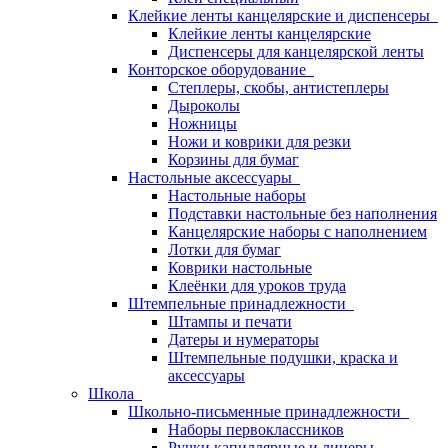
Клейкие ленты канцелярские и диспенсеры
Клейкие ленты канцелярские
Диспенсеры для канцелярской ленты
Конторское оборудование
Степлеры, скобы, антистеплеры
Дыроколы
Ножницы
Ножи и коврики для резки
Корзины для бумаг
Настольные аксессуары
Настольные наборы
Подставки настольные без наполнения
Канцелярские наборы с наполнением
Лотки для бумаг
Коврики настольные
Клеёнки для уроков труда
Штемпельные принадлежности
Штампы и печати
Датеры и нумераторы
Штемпельные подушки, краска и
аксессуары
Школа
Школьно-письменные принадлежности
Наборы первоклассников
Ручки капиллярные и линеры