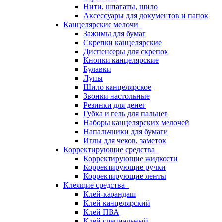
Нити, шпагаты, шило
Аксессуары для документов и папок
Канцелярские мелочи
Зажимы для бумаг
Скрепки канцелярские
Диспенсеры для скрепок
Кнопки канцелярские
Булавки
Лупы
Шило канцелярское
Звонки настольные
Резинки для денег
Губка и гель для пальцев
Наборы канцелярских мелочей
Напальчники для бумаги
Иглы для чеков, заметок
Корректирующие средства
Корректирующие жидкости
Корректирующие ручки
Корректирующие ленты
Клеящие средства
Клей-карандаш
Клей канцелярский
Клей ПВА
Клей специальный