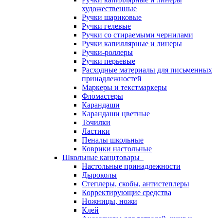
художественные
Ручки шариковые
Ручки гелевые
Ручки со стираемыми чернилами
Ручки капиллярные и линеры
Ручки-роллеры
Ручки перьевые
Расходные материалы для письменных
принадлежностей
Маркеры и текстмаркеры
Фломастеры
Карандаши
Карандаши цветные
Точилки
Ластики
Пеналы школьные
Коврики настольные
Школьные канцтовары
Настольные принадлежности
Дыроколы
Степлеры, скобы, антистеплеры
Корректирующие средства
Ножницы, ножи
Клей