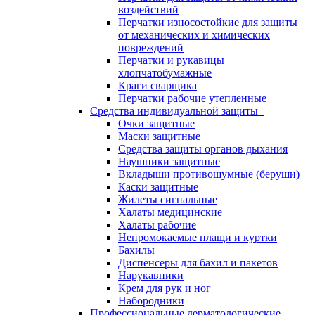
воздействий
Перчатки износостойкие для защиты
от механических и химических
повреждений
Перчатки и рукавицы
хлопчатобумажные
Краги сварщика
Перчатки рабочие утепленные
Средства индивидуальной защиты
Очки защитные
Маски защитные
Средства защиты органов дыхания
Наушники защитные
Вкладыши противошумные (беруши)
Каски защитные
Жилеты сигнальные
Халаты медицинские
Халаты рабочие
Непромокаемые плащи и куртки
Бахилы
Диспенсеры для бахил и пакетов
Нарукавники
Крем для рук и ног
Набородники
Профессиональные дерматологические