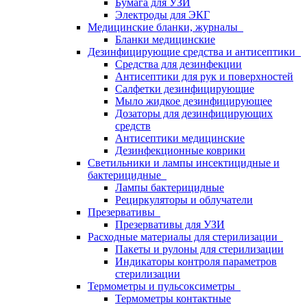
Бумага для УЗИ
Электроды для ЭКГ
Медицинские бланки, журналы
Бланки медицинские
Дезинфицирующие средства и антисептики
Средства для дезинфекции
Антисептики для рук и поверхностей
Салфетки дезинфицирующие
Мыло жидкое дезинфицирующее
Дозаторы для дезинфицирующих
средств
Антисептики медицинские
Дезинфекционные коврики
Светильники и лампы инсектицидные и
бактерицидные
Лампы бактерицидные
Рециркуляторы и облучатели
Презервативы
Презервативы для УЗИ
Расходные материалы для стерилизации
Пакеты и рулоны для стерилизации
Индикаторы контроля параметров
стерилизации
Термометры и пульсоксиметры
Термометры контактные