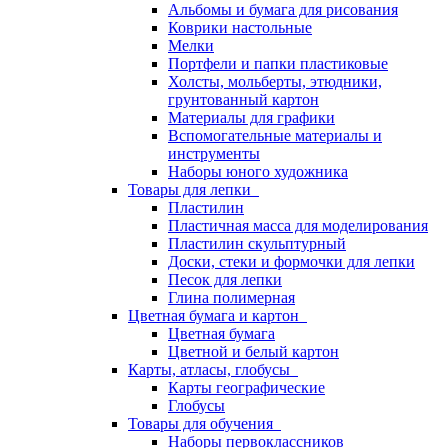
Альбомы и бумага для рисования
Коврики настольные
Мелки
Портфели и папки пластиковые
Холсты, мольберты, этюдники,
грунтованный картон
Материалы для графики
Вспомогательные материалы и
инструменты
Наборы юного художника
Товары для лепки
Пластилин
Пластичная масса для моделирования
Пластилин скульптурный
Доски, стеки и формочки для лепки
Песок для лепки
Глина полимерная
Цветная бумага и картон
Цветная бумага
Цветной и белый картон
Карты, атласы, глобусы
Карты географические
Глобусы
Товары для обучения
Наборы первоклассников