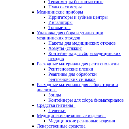
Термометры бесконтактные
Пульсоксиметры
Медицинские приборы
Ирригаторы и зубные центры
Ингаляторы
Тонометры
Упаковка для сбора и утилизации
медицинских отходов
Пакеты для медицинских отходов
Хомуты (стяжки)
Контейнеры для сбора медицинских
отходов
Расходные материалы для рентгенологии
Рентгеновские пленки
Реактивы для обработки
рентгеновских снимков
Расходные материалы для лаборатории и
анализов
Зонды
Контейнеры для сбора биоматериалов
Средства гигиены
Пеленки
Медицинские резиновые изделия
Медицинские резиновые изделия
Лекарственные средства