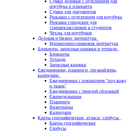
Сумки деловые с отделением для
ноутбука и планшета
Сумки для документов
Рюкзаки с отделением для ноутбука
Рюкзаки городские для
старшеклассников и студентов
Чехлы для ноутбуков
Деловая и бизнес литература
Нормативно-правовая литература
Блокноты, записные книжки и тетради
Блокноты
Тетради
Записные книжки
Ежедневники, планинги, органайзеры,
календари
Ежедневники с покрытием "под кожу
и ткань"
Ежедневники с твердой обложкой
Еженедельники
Планинги
Визитницы
Календари
Карты географические, атласы, глобусы
Карты географические
Глобусы