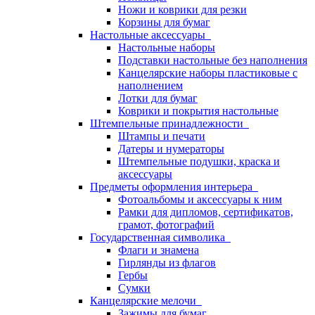
Ножи и коврики для резки
Корзины для бумаг
Настольные аксессуары
Настольные наборы
Подставки настольные без наполнения
Канцелярские наборы пластиковые с
наполнением
Лотки для бумаг
Коврики и покрытия настольные
Штемпельные принадлежности
Штампы и печати
Датеры и нумераторы
Штемпельные подушки, краска и
аксессуары
Предметы оформления интерьера
Фотоальбомы и аксессуары к ним
Рамки для дипломов, сертификатов,
грамот, фотографий
Государственная символика
Флаги и знамена
Гирлянды из флагов
Гербы
Сумки
Канцелярские мелочи
Зажимы для бумаг