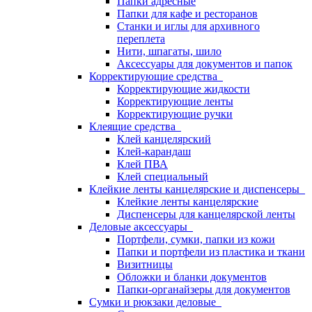
Папки адресные
Папки для кафе и ресторанов
Станки и иглы для архивного
переплета
Нити, шпагаты, шило
Аксессуары для документов и папок
Корректирующие средства
Корректирующие жидкости
Корректирующие ленты
Корректирующие ручки
Клеящие средства
Клей канцелярский
Клей-карандаш
Клей ПВА
Клей специальный
Клейкие ленты канцелярские и диспенсеры
Клейкие ленты канцелярские
Диспенсеры для канцелярской ленты
Деловые аксессуары
Портфели, сумки, папки из кожи
Папки и портфели из пластика и ткани
Визитницы
Обложки и бланки документов
Папки-органайзеры для документов
Сумки и рюкзаки деловые