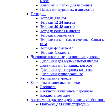
масла
Альбомы и папки для черчения
Папки для курсовых и дипломов
Тетради
Тетради для нот
Тетради 12-24 листов
Тетради 40-48 листов
Тетради более 60 листов
Тетради предметные
Тетради на кольцах и сменные блоки к
ним
Тетради формата А4
Тетради-блокноты
Дневники школьные, расписание уроков
Дневники для музыкальной школы
Дневники для младших классов
Дневники для старших классов
Дневники универсальные
Расписание уроков
Блокноты и записные книжки
Блокноты
Блокноты в книжном переплете
Блокноты детские
Аксессуары для тетрадей, книг и учебников
Обложки для книг, тетрадей и