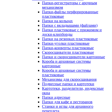
Папки-регистраторы с арочным
механизмом
Папки-файлы перфорированные
пластиковые
Папки на кольцах
Папки с вкладышами (файлами)
Папки пластиковые с прижимом и
доски-клипборды
Папки на резинках пластиковые
Папки-уголки пластиковые
Папки-конверты пластиковые
Скоросшиватели пластиковые
Папки и скоросшиватели картонные
Короба и архивные системы
картонные
Короба и архивные системы
пластиковые
Механизмы для скоросшивания
Подвесные папки и картотеки
Картотеки, разделители, индексные
окна
Папки адресные
Папки для кафе и ресторанов
Станки и иглы для архивного
переплета