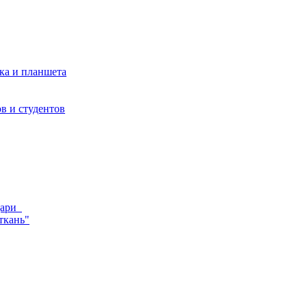
ка и планшета
в и студентов
ндари
ткань"