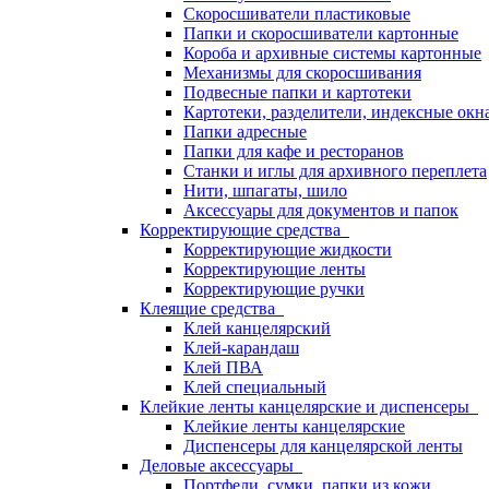
Скоросшиватели пластиковые
Папки и скоросшиватели картонные
Короба и архивные системы картонные
Механизмы для скоросшивания
Подвесные папки и картотеки
Картотеки, разделители, индексные окн
Папки адресные
Папки для кафе и ресторанов
Станки и иглы для архивного переплета
Нити, шпагаты, шило
Аксессуары для документов и папок
Корректирующие средства
Корректирующие жидкости
Корректирующие ленты
Корректирующие ручки
Клеящие средства
Клей канцелярский
Клей-карандаш
Клей ПВА
Клей специальный
Клейкие ленты канцелярские и диспенсеры
Клейкие ленты канцелярские
Диспенсеры для канцелярской ленты
Деловые аксессуары
Портфели, сумки, папки из кожи