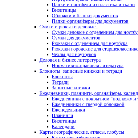
Папки и портфели из пластика и ткани
Визитницы
Обложки и бланки документов
Папки-органайзеры для документов
Сумки и рюкзаки деловые
Сумки деловые с отделением для ноутбу
Сумки для документов
Рюкзаки с отделением для ноутбука
Рюкзаки городские для старшекласснико
Чехлы для ноутбуков
Деловая и бизнес литература
Нормативно-правовая литература
Блокноты, записные книжки и тетради
Блокноты
Тетради
Записные книжки
Ежедневники, планинги, органайзеры, кале
Ежедневники с покрытием "под кожу и 
Ежедневники с твердой обложкой
Еженедельники
Планинги
Визитницы
Календари
Карты географические, атласы, глобусы
Карты географические