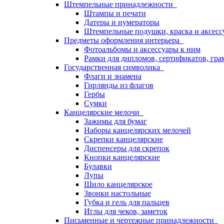
Штемпельные принадлежности
Штампы и печати
Датеры и нумераторы
Штемпельные подушки, краска и аксесс
Предметы оформления интерьера
Фотоальбомы и аксессуары к ним
Рамки для дипломов, сертификатов, гра
Государственная символика
Флаги и знамена
Гирлянды из флагов
Гербы
Сумки
Канцелярские мелочи
Зажимы для бумаг
Наборы канцелярских мелочей
Скрепки канцелярские
Диспенсеры для скрепок
Кнопки канцелярские
Булавки
Лупы
Шило канцелярское
Звонки настольные
Губка и гель для пальцев
Иглы для чеков, заметок
Письменные и чертежные принадлежности