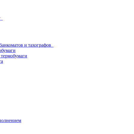
от
 банкоматов и тахографов
обумаги
з термобумаги
та
аполнением