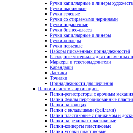
Ручки капиллярные и линеры художест
Ручки шариковые
Ручки гелевые
Ручки со стираемыми чернилами
Ручки подарочные
Ручки бизнес-класса
Ручки капиллярные и линеры
Ручки-роллеры
Ручки перьевые
Наборы письменных принадлежностей
Расходные материалы для письменных 
Маркеры и текстовыделители
Карандаши
Ластики
Точилки
Принадлежности для черчения
Папки и системы архивации
Папки-регистраторы с арочным механи
Папки-файлы перфорированные пласти
Папки на кольцах
Папки с вкладышами (файлами)
Папки пластиковые с прижимом и доск
Папки на резинках пластиковые
Папки-конверты пластиковые
Папки-уголки пластиковые