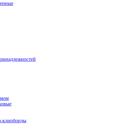
венные
принадлежностей
змом
ковые
и-клипборды