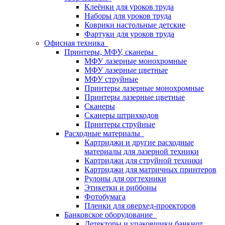
Клеёнки для уроков труда
Наборы для уроков труда
Коврики настольные детские
Фартуки для уроков труда
Офисная техника
Принтеры, МФУ, сканеры
МФУ лазерные монохромные
МФУ лазерные цветные
МФУ струйные
Принтеры лазерные монохромные
Принтеры лазерные цветные
Сканеры
Сканеры штрихкодов
Принтеры струйные
Расходные материалы
Картриджи и другие расходные
материалы для лазерной техники
Картриджи для струйной техники
Картриджи для матричных принтеров
Рулоны для оргтехники
Этикетки и риббоны
Фотобумага
Пленки для оверхед-проекторов
Банковское оборудование
Детекторы и упаковщики банкнот