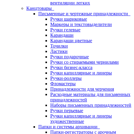
вентиляции легких
Канцтовары
Письменные и чертежные принадлежности
Ручки шариковые
Маркеры и текстовыделители
Ручки гелевые
Карандаши
Карандаши цветные
Точилки
Ластики
Ручки подарочные
Ручки со стираемыми чернилами
Ручки бизнес-класса
Ручки капиллярные и линеры
Ручки-роллеры
Фломастеры
Принадлежности для черчения
Расходные материалы для письменных
принадлежностей
Наборы письменных принадлежностей
Ручки перьевые
Ручки капиллярные и линеры
художественные
Папки и системы архивации
Папки-регистраторы с арочным