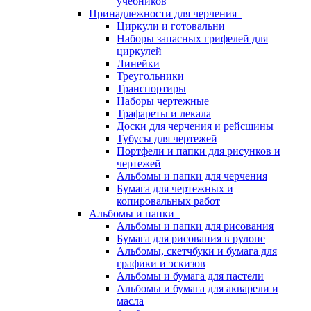
учебников
Принадлежности для черчения
Циркули и готовальни
Наборы запасных грифелей для
циркулей
Линейки
Треугольники
Транспортиры
Наборы чертежные
Трафареты и лекала
Доски для черчения и рейсшины
Тубусы для чертежей
Портфели и папки для рисунков и
чертежей
Альбомы и папки для черчения
Бумага для чертежных и
копировальных работ
Альбомы и папки
Альбомы и папки для рисования
Бумага для рисования в рулоне
Альбомы, скетчбуки и бумага для
графики и эскизов
Альбомы и бумага для пастели
Альбомы и бумага для акварели и
масла