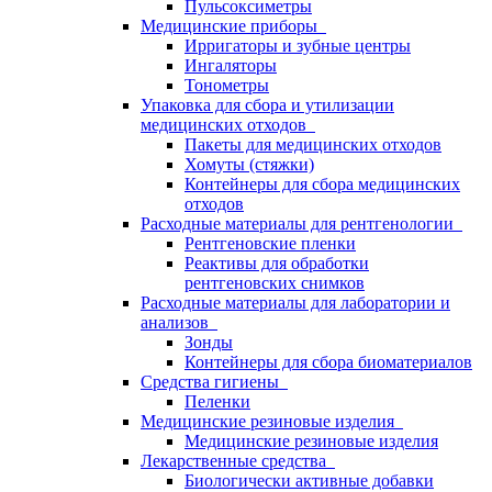
Пульсоксиметры
Медицинские приборы
Ирригаторы и зубные центры
Ингаляторы
Тонометры
Упаковка для сбора и утилизации
медицинских отходов
Пакеты для медицинских отходов
Хомуты (стяжки)
Контейнеры для сбора медицинских
отходов
Расходные материалы для рентгенологии
Рентгеновские пленки
Реактивы для обработки
рентгеновских снимков
Расходные материалы для лаборатории и
анализов
Зонды
Контейнеры для сбора биоматериалов
Средства гигиены
Пеленки
Медицинские резиновые изделия
Медицинские резиновые изделия
Лекарственные средства
Биологически активные добавки