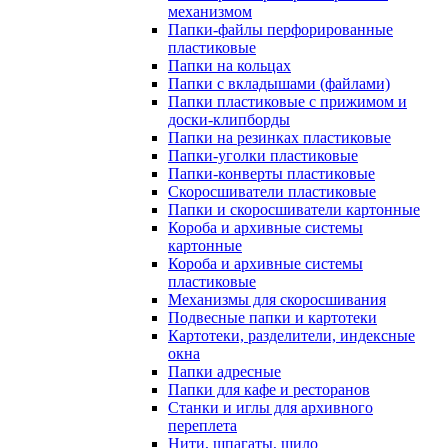
механизмом
Папки-файлы перфорированные
пластиковые
Папки на кольцах
Папки с вкладышами (файлами)
Папки пластиковые с прижимом и
доски-клипборды
Папки на резинках пластиковые
Папки-уголки пластиковые
Папки-конверты пластиковые
Скоросшиватели пластиковые
Папки и скоросшиватели картонные
Короба и архивные системы
картонные
Короба и архивные системы
пластиковые
Механизмы для скоросшивания
Подвесные папки и картотеки
Картотеки, разделители, индексные
окна
Папки адресные
Папки для кафе и ресторанов
Станки и иглы для архивного
переплета
Нити, шпагаты, шило