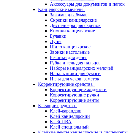
Аксессуары для документов и папок
Канцелярские мелочи
Зажимы для бумаг
Скрепки канцелярские
Диспенсеры для скрепок
Кнопки канцелярские
Булавки
Лупы
Шило канцелярское
Звонки настольные
Резинки для денег
Губка и гель для пальцев
Наборы канцелярских мелочей
Напальчники для бумаги
Иглы для чеков, заметок
Корректирующие средства
Корректирующие жидкости
Корректирующие ручки
Корректирующие ленты
Клеящие средства
Клей-карандаш
Клей канцелярский
Клей ПВА
Клей специальный
Клейкие ленты канцелярские и диспенсеры