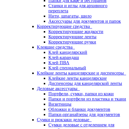
Папки для кафе и ресторанов
Станки и иглы для архивного
переплета
Нити, шпагаты, шило
Аксессуары для документов и папок
Корректирующие средства
Корректирующие жидкости
Корректирующие ленты
Корректирующие ручки
Клеящие средства
Клей канцелярский
Клей-карандаш
Клей ПВА
Клей специальный
Клейкие ленты канцелярские и диспенсеры
Клейкие ленты канцелярские
Диспенсеры для канцелярской ленты
Деловые аксессуары
Портфели, сумки, папки из кожи
Папки и портфели из пластика и ткани
Визитницы
Обложки и бланки документов
Папки-органайзеры для документов
Сумки и рюкзаки деловые
Сумки деловые с отделением для