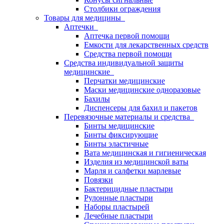
Столбики ограждения
Товары для медицины
Аптечки
Аптечка первой помощи
Емкости для лекарственных средств
Средства первой помощи
Средства индивидуальной защиты
медицинские
Перчатки медицинские
Маски медицинские одноразовые
Бахилы
Диспенсеры для бахил и пакетов
Перевязочные материалы и средства
Бинты медицинские
Бинты фиксирующие
Бинты эластичные
Вата медицинская и гигиеническая
Изделия из медицинской ваты
Марля и салфетки марлевые
Повязки
Бактерицидные пластыри
Рулонные пластыри
Наборы пластырей
Лечебные пластыри