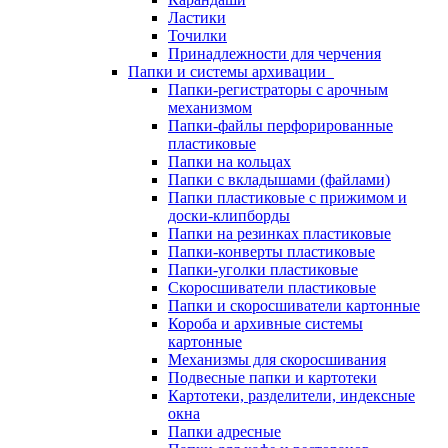
Ластики
Точилки
Принадлежности для черчения
Папки и системы архивации
Папки-регистраторы с арочным
механизмом
Папки-файлы перфорированные
пластиковые
Папки на кольцах
Папки с вкладышами (файлами)
Папки пластиковые с прижимом и
доски-клипборды
Папки на резинках пластиковые
Папки-конверты пластиковые
Папки-уголки пластиковые
Скоросшиватели пластиковые
Папки и скоросшиватели картонные
Короба и архивные системы
картонные
Механизмы для скоросшивания
Подвесные папки и картотеки
Картотеки, разделители, индексные
окна
Папки адресные