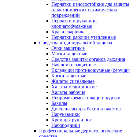
Перчатки износостойкие для защиты
от механических и химических
повреждений
Перчатки и рукавицы
хлопчатобумажные
Краги сварщика
Перчатки рабочие утепленные
Средства индивидуальной защиты
Очки защитные
Маски защитные
Средства защиты органов дыхания
Наушники защитные
Вкладыши противошумные (беруши)
Каски защитные
Жилеты сигнальные
Халаты медицинские
Халаты рабочие
Непромокаемые плащи и куртки
Бахилы
Диспенсеры для бахил и пакетов
Нарукавники
Крем для рук и ног
Набородники
Профессиональные дерматологические
средства