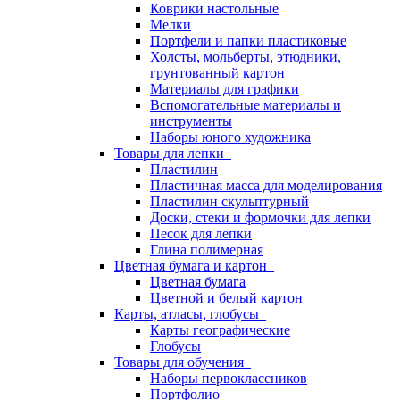
Коврики настольные
Мелки
Портфели и папки пластиковые
Холсты, мольберты, этюдники,
грунтованный картон
Материалы для графики
Вспомогательные материалы и
инструменты
Наборы юного художника
Товары для лепки
Пластилин
Пластичная масса для моделирования
Пластилин скульптурный
Доски, стеки и формочки для лепки
Песок для лепки
Глина полимерная
Цветная бумага и картон
Цветная бумага
Цветной и белый картон
Карты, атласы, глобусы
Карты географические
Глобусы
Товары для обучения
Наборы первоклассников
Портфолио