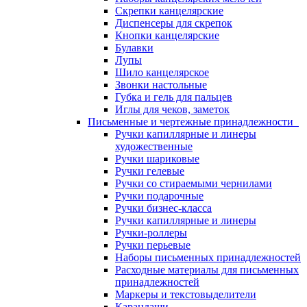
Скрепки канцелярские
Диспенсеры для скрепок
Кнопки канцелярские
Булавки
Лупы
Шило канцелярское
Звонки настольные
Губка и гель для пальцев
Иглы для чеков, заметок
Письменные и чертежные принадлежности
Ручки капиллярные и линеры
художественные
Ручки шариковые
Ручки гелевые
Ручки со стираемыми чернилами
Ручки подарочные
Ручки бизнес-класса
Ручки капиллярные и линеры
Ручки-роллеры
Ручки перьевые
Наборы письменных принадлежностей
Расходные материалы для письменных
принадлежностей
Маркеры и текстовыделители
Карандаши