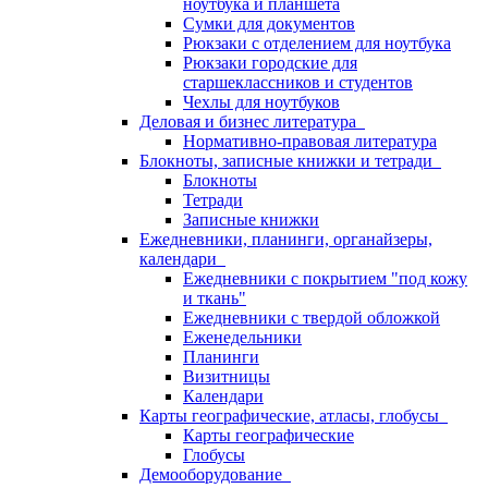
ноутбука и планшета
Сумки для документов
Рюкзаки с отделением для ноутбука
Рюкзаки городские для
старшеклассников и студентов
Чехлы для ноутбуков
Деловая и бизнес литература
Нормативно-правовая литература
Блокноты, записные книжки и тетради
Блокноты
Тетради
Записные книжки
Ежедневники, планинги, органайзеры,
календари
Ежедневники с покрытием "под кожу
и ткань"
Ежедневники с твердой обложкой
Еженедельники
Планинги
Визитницы
Календари
Карты географические, атласы, глобусы
Карты географические
Глобусы
Демооборудование