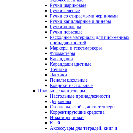
Ручки шариковые
Ручки гелевые
Ручки со стираемыми чернилами
Ручки капиллярные и линеры
Ручки-роллеры
Ручки перьевые
Расходные материалы для письменных
принадлежностей
Маркеры и текстмаркеры
Фломастеры
Карандаши
Карандаши цветные
Точилки
Ластики
Пеналы школьные
Коврики настольные
Школьные канцтовары
Настольные принадлежности
Дыроколы
Степлеры, скобы, антистеплеры
Корректирующие средства
Ножницы, ножи
Клей
Аксессуары для тетрадей, книг и