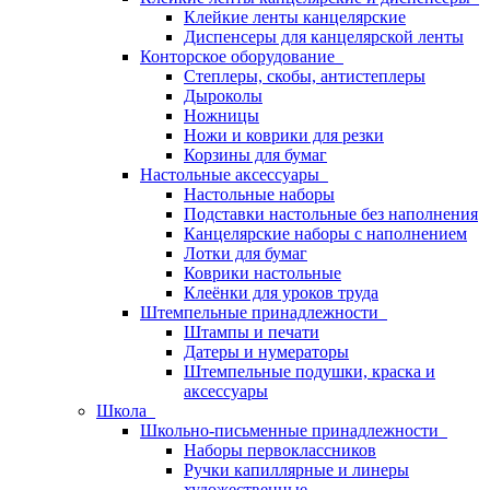
Клейкие ленты канцелярские
Диспенсеры для канцелярской ленты
Конторское оборудование
Степлеры, скобы, антистеплеры
Дыроколы
Ножницы
Ножи и коврики для резки
Корзины для бумаг
Настольные аксессуары
Настольные наборы
Подставки настольные без наполнения
Канцелярские наборы с наполнением
Лотки для бумаг
Коврики настольные
Клеёнки для уроков труда
Штемпельные принадлежности
Штампы и печати
Датеры и нумераторы
Штемпельные подушки, краска и
аксессуары
Школа
Школьно-письменные принадлежности
Наборы первоклассников
Ручки капиллярные и линеры
художественные