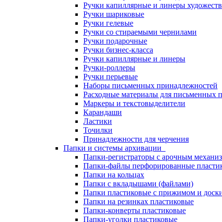
Ручки капиллярные и линеры художест
Ручки шариковые
Ручки гелевые
Ручки со стираемыми чернилами
Ручки подарочные
Ручки бизнес-класса
Ручки капиллярные и линеры
Ручки-роллеры
Ручки перьевые
Наборы письменных принадлежностей
Расходные материалы для письменных 
Маркеры и текстовыделители
Карандаши
Ластики
Точилки
Принадлежности для черчения
Папки и системы архивации
Папки-регистраторы с арочным механи
Папки-файлы перфорированные пласти
Папки на кольцах
Папки с вкладышами (файлами)
Папки пластиковые с прижимом и доск
Папки на резинках пластиковые
Папки-конверты пластиковые
Папки-уголки пластиковые