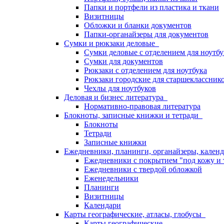
Папки и портфели из пластика и ткани
Визитницы
Обложки и бланки документов
Папки-органайзеры для документов
Сумки и рюкзаки деловые
Сумки деловые с отделением для ноутбу
Сумки для документов
Рюкзаки с отделением для ноутбука
Рюкзаки городские для старшекласснико
Чехлы для ноутбуков
Деловая и бизнес литература
Нормативно-правовая литература
Блокноты, записные книжки и тетради
Блокноты
Тетради
Записные книжки
Ежедневники, планинги, органайзеры, кале
Ежедневники с покрытием "под кожу и 
Ежедневники с твердой обложкой
Еженедельники
Планинги
Визитницы
Календари
Карты географические, атласы, глобусы
Карты географические