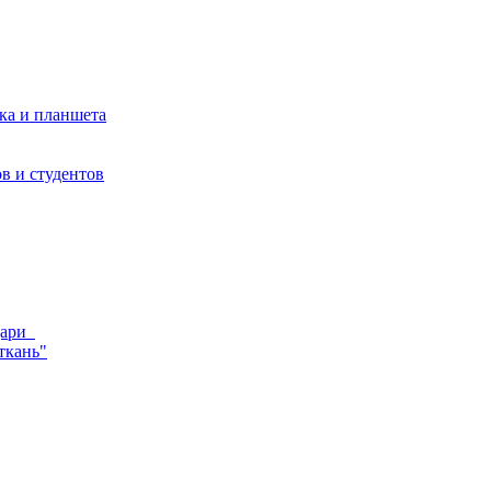
ка и планшета
в и студентов
ндари
ткань"