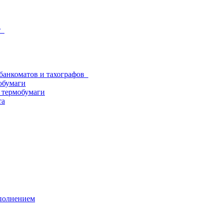
от
 банкоматов и тахографов
обумаги
з термобумаги
та
аполнением