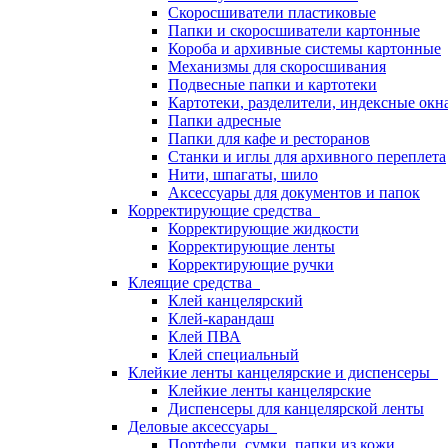
Скоросшиватели пластиковые
Папки и скоросшиватели картонные
Короба и архивные системы картонные
Механизмы для скоросшивания
Подвесные папки и картотеки
Картотеки, разделители, индексные окн
Папки адресные
Папки для кафе и ресторанов
Станки и иглы для архивного переплета
Нити, шпагаты, шило
Аксессуары для документов и папок
Корректирующие средства
Корректирующие жидкости
Корректирующие ленты
Корректирующие ручки
Клеящие средства
Клей канцелярский
Клей-карандаш
Клей ПВА
Клей специальный
Клейкие ленты канцелярские и диспенсеры
Клейкие ленты канцелярские
Диспенсеры для канцелярской ленты
Деловые аксессуары
Портфели, сумки, папки из кожи