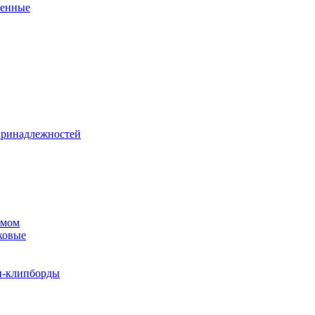
венные
принадлежностей
змом
ковые
и-клипборды