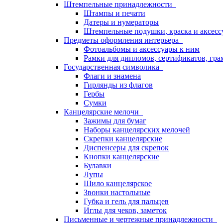
Штемпельные принадлежности
Штампы и печати
Датеры и нумераторы
Штемпельные подушки, краска и аксесс
Предметы оформления интерьера
Фотоальбомы и аксессуары к ним
Рамки для дипломов, сертификатов, гра
Государственная символика
Флаги и знамена
Гирлянды из флагов
Гербы
Сумки
Канцелярские мелочи
Зажимы для бумаг
Наборы канцелярских мелочей
Скрепки канцелярские
Диспенсеры для скрепок
Кнопки канцелярские
Булавки
Лупы
Шило канцелярское
Звонки настольные
Губка и гель для пальцев
Иглы для чеков, заметок
Письменные и чертежные принадлежности