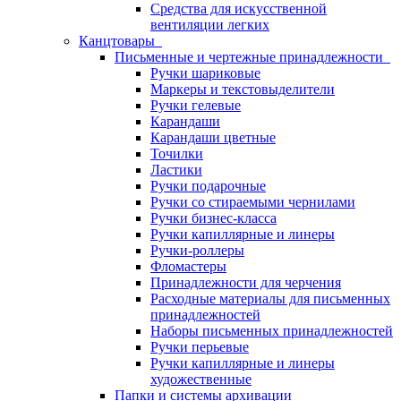
Средства для искусственной
вентиляции легких
Канцтовары
Письменные и чертежные принадлежности
Ручки шариковые
Маркеры и текстовыделители
Ручки гелевые
Карандаши
Карандаши цветные
Точилки
Ластики
Ручки подарочные
Ручки со стираемыми чернилами
Ручки бизнес-класса
Ручки капиллярные и линеры
Ручки-роллеры
Фломастеры
Принадлежности для черчения
Расходные материалы для письменных
принадлежностей
Наборы письменных принадлежностей
Ручки перьевые
Ручки капиллярные и линеры
художественные
Папки и системы архивации