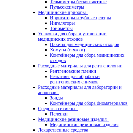
Термометры бесконтактные
Пульсоксиметры
Медицинские приборы
Ирригаторы и зубные центры
Ингаляторы
Тонометры
Упаковка для сбора и утилизации
медицинских отходов
Пакеты для медицинских отходов
Хомуты (стяжки)
Контейнеры для сбора медицинских
отходов
Расходные материалы для рентгенологии
Рентгеновские пленки
Реактивы для обработки
рентгеновских снимков
Расходные материалы для лаборатории и
анализов
Зонды
Контейнеры для сбора биоматериалов
Средства гигиены
Пеленки
Медицинские резиновые изделия
Медицинские резиновые изделия
Лекарственные средства