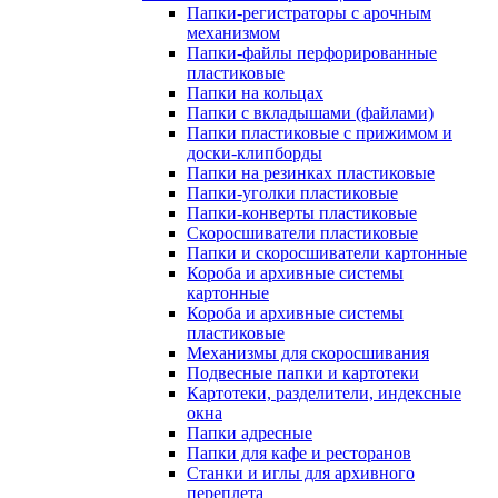
Папки-регистраторы с арочным
механизмом
Папки-файлы перфорированные
пластиковые
Папки на кольцах
Папки с вкладышами (файлами)
Папки пластиковые с прижимом и
доски-клипборды
Папки на резинках пластиковые
Папки-уголки пластиковые
Папки-конверты пластиковые
Скоросшиватели пластиковые
Папки и скоросшиватели картонные
Короба и архивные системы
картонные
Короба и архивные системы
пластиковые
Механизмы для скоросшивания
Подвесные папки и картотеки
Картотеки, разделители, индексные
окна
Папки адресные
Папки для кафе и ресторанов
Станки и иглы для архивного
переплета