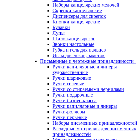
Наборы канцелярских мелочей
Скрепки канцелярские
Диспенсеры для скрепок
Кнопки канцелярские
Булавки
Лупы
Шило канцелярское
Звонки настольные
Губка и гель для пальцев
Иглы для чеков, заметок
Письменные и чертежные принадлежности
Ручки капиллярные и линеры
художественные
Ручки шариковые
Ручки гелевые
Ручки со стираемыми чернилами
Ручки подарочные
Ручки бизнес-класса
Ручки капиллярные и линеры
Ручки-роллеры
Ручки перьевые
Наборы письменных принадлежностей
Расходные материалы для письменных
принадлежностей
Маркеры и текстовыделители