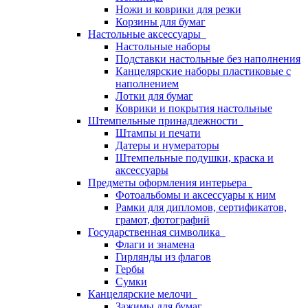
Ножи и коврики для резки
Корзины для бумаг
Настольные аксессуары
Настольные наборы
Подставки настольные без наполнения
Канцелярские наборы пластиковые с
наполнением
Лотки для бумаг
Коврики и покрытия настольные
Штемпельные принадлежности
Штампы и печати
Датеры и нумераторы
Штемпельные подушки, краска и
аксессуары
Предметы оформления интерьера
Фотоальбомы и аксессуары к ним
Рамки для дипломов, сертификатов,
грамот, фотографий
Государственная символика
Флаги и знамена
Гирлянды из флагов
Гербы
Сумки
Канцелярские мелочи
Зажимы для бумаг