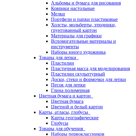
Альбомы и бумага для рисования
Коврики настольные
Мелки
Портфели и папки пластиковые
Холсты, мольберты, этюдники,
грунтованный картон
Материалы для графики
Вспомогательные материалы и
инструменты
Наборы юного художника
Товары для лепки
Пластилин
Пластичная масса для моделирования
Пластилин скульптурный
Доски, стеки и формочки для лепки
Песок для лепки
Глина полимерная
Цветная бумага и картон
Цветная бумага
Цветной и белый картон
Карты, атласы, глобусы
Карты географические
Глобусы
Товары для обучения
Наборы первоклассников