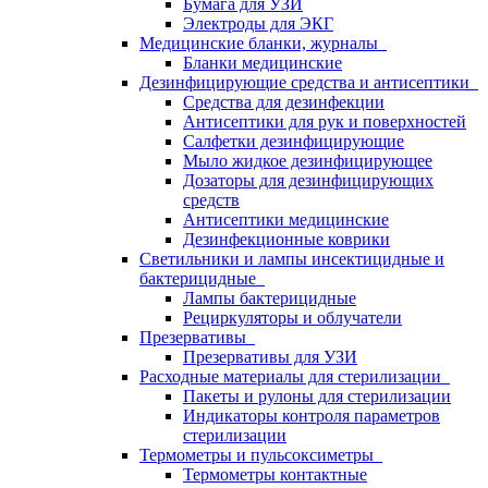
Бумага для УЗИ
Электроды для ЭКГ
Медицинские бланки, журналы
Бланки медицинские
Дезинфицирующие средства и антисептики
Средства для дезинфекции
Антисептики для рук и поверхностей
Салфетки дезинфицирующие
Мыло жидкое дезинфицирующее
Дозаторы для дезинфицирующих
средств
Антисептики медицинские
Дезинфекционные коврики
Светильники и лампы инсектицидные и
бактерицидные
Лампы бактерицидные
Рециркуляторы и облучатели
Презервативы
Презервативы для УЗИ
Расходные материалы для стерилизации
Пакеты и рулоны для стерилизации
Индикаторы контроля параметров
стерилизации
Термометры и пульсоксиметры
Термометры контактные