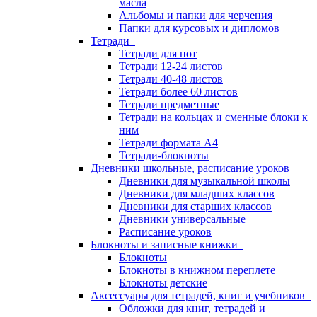
масла
Альбомы и папки для черчения
Папки для курсовых и дипломов
Тетради
Тетради для нот
Тетради 12-24 листов
Тетради 40-48 листов
Тетради более 60 листов
Тетради предметные
Тетради на кольцах и сменные блоки к
ним
Тетради формата А4
Тетради-блокноты
Дневники школьные, расписание уроков
Дневники для музыкальной школы
Дневники для младших классов
Дневники для старших классов
Дневники универсальные
Расписание уроков
Блокноты и записные книжки
Блокноты
Блокноты в книжном переплете
Блокноты детские
Аксессуары для тетрадей, книг и учебников
Обложки для книг, тетрадей и