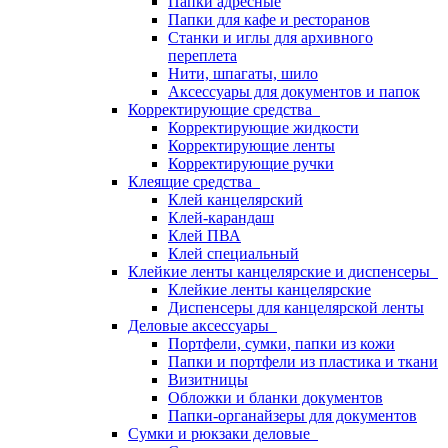
Папки адресные
Папки для кафе и ресторанов
Станки и иглы для архивного
переплета
Нити, шпагаты, шило
Аксессуары для документов и папок
Корректирующие средства
Корректирующие жидкости
Корректирующие ленты
Корректирующие ручки
Клеящие средства
Клей канцелярский
Клей-карандаш
Клей ПВА
Клей специальный
Клейкие ленты канцелярские и диспенсеры
Клейкие ленты канцелярские
Диспенсеры для канцелярской ленты
Деловые аксессуары
Портфели, сумки, папки из кожи
Папки и портфели из пластика и ткани
Визитницы
Обложки и бланки документов
Папки-органайзеры для документов
Сумки и рюкзаки деловые