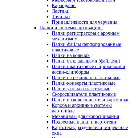
Карандаши
Ластики
Точилки
Принадлежности для черчения
Папки и системы архивации
Папки-регистраторы с арочным
механизмом
Папки-файлы перфорированные
пластиковые
Папки на кольцах
Папки с вкладышами (файлами)
Папки пластиковые с прижимом и
доски-клипборды
Папки на резинках пластиковые
Папки-конверты пластиковые
Папки-уголки пластиковые
Скоросшиватели пластиковые
Папки и скоросшиватели картонные
Короба и архивные системы
картонные
Механизмы для скоросшивания
Подвесные папки и картотеки
Картотеки, разделители, индексные
окна