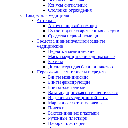
Конусы сигнальные
Столбики ограждения
Товары для медицины
Аптечки
Аптечка первой помощи
Емкости для лекарственных средств
Средства первой помощи
Средства индивидуальной защиты
медицинские
Перчатки медицинские
Маски медицинские одноразовые
Бахилы
Диспенсеры для бахил и пакетов
Перевязочные материалы и средства
Бинты медицинские
Бинты фиксирующие
Бинты эластичные
Вата медицинская и гигиеническая
Изделия из медицинской ваты
Марля и салфетки марлевые
Повязки
Бактерицидные пластыри
Рулонные пластыри
Наборы пластырей