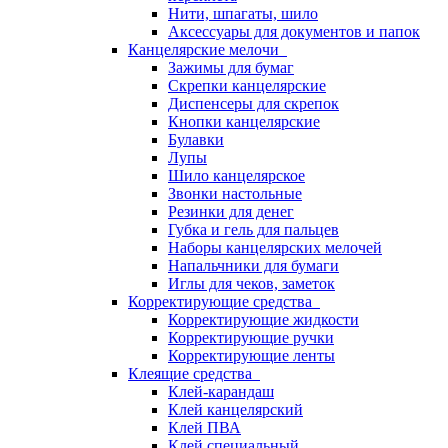
Нити, шпагаты, шило
Аксессуары для документов и папок
Канцелярские мелочи
Зажимы для бумаг
Скрепки канцелярские
Диспенсеры для скрепок
Кнопки канцелярские
Булавки
Лупы
Шило канцелярское
Звонки настольные
Резинки для денег
Губка и гель для пальцев
Наборы канцелярских мелочей
Напальчники для бумаги
Иглы для чеков, заметок
Корректирующие средства
Корректирующие жидкости
Корректирующие ручки
Корректирующие ленты
Клеящие средства
Клей-карандаш
Клей канцелярский
Клей ПВА
Клей специальный