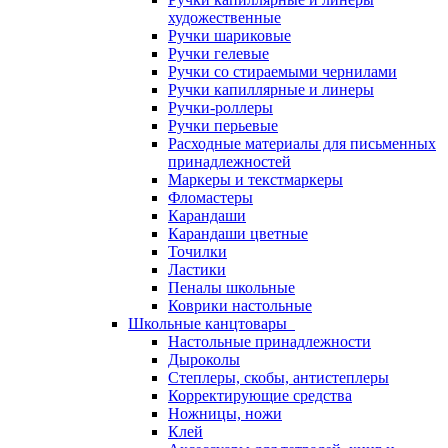
художественные
Ручки шариковые
Ручки гелевые
Ручки со стираемыми чернилами
Ручки капиллярные и линеры
Ручки-роллеры
Ручки перьевые
Расходные материалы для письменных
принадлежностей
Маркеры и текстмаркеры
Фломастеры
Карандаши
Карандаши цветные
Точилки
Ластики
Пеналы школьные
Коврики настольные
Школьные канцтовары
Настольные принадлежности
Дыроколы
Степлеры, скобы, антистеплеры
Корректирующие средства
Ножницы, ножи
Клей