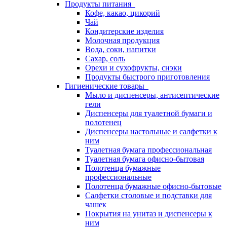
Продукты питания
Кофе, какао, цикорий
Чай
Кондитерские изделия
Молочная продукция
Вода, соки, напитки
Сахар, соль
Орехи и сухофрукты, снэки
Продукты быстрого приготовления
Гигиенические товары
Мыло и диспенсеры, антисептические
гели
Диспенсеры для туалетной бумаги и
полотенец
Диспенсеры настольные и салфетки к
ним
Туалетная бумага профессиональная
Туалетная бумага офисно-бытовая
Полотенца бумажные
профессиональные
Полотенца бумажные офисно-бытовые
Салфетки столовые и подставки для
чашек
Покрытия на унитаз и диспенсеры к
ним