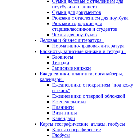
Сумки деловые с отделением для
ноутбука и планшета
Сумки для документов
Рюкзаки с отделением для ноутбука
Рюкзаки городские для
старшеклассников и студентов
Чехлы для ноутбуков
Деловая и бизнес литература
Нормативно-правовая литература
Блокноты, записные книжки и тетради
Блокноты
Тетради
Записные книжки
Ежедневники, планинги, органайзеры,
календари
Ежедневники с покрытием "под кожу
и ткань"
Ежедневники с твердой обложкой
Еженедельники
Планинги
Визитницы
Календари
Карты географические, атласы, глобусы
Карты географические
Глобусы