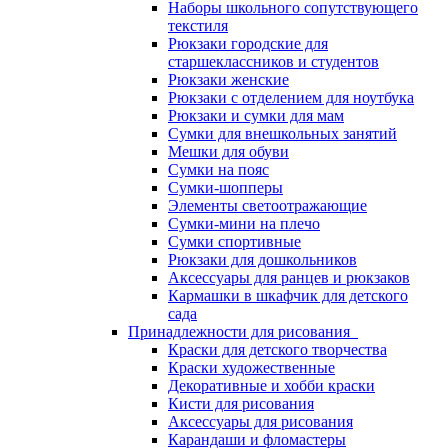
Наборы школьного сопутствующего
текстиля
Рюкзаки городские для
старшеклассников и студентов
Рюкзаки женские
Рюкзаки с отделением для ноутбука
Рюкзаки и сумки для мам
Сумки для внешкольных занятий
Мешки для обуви
Сумки на пояс
Сумки-шопперы
Элементы светоотражающие
Сумки-мини на плечо
Сумки спортивные
Рюкзаки для дошкольников
Аксессуары для ранцев и рюкзаков
Кармашки в шкафчик для детского
сада
Принадлежности для рисования
Краски для детского творчества
Краски художественные
Декоративные и хобби краски
Кисти для рисования
Аксессуары для рисования
Карандаши и фломастеры