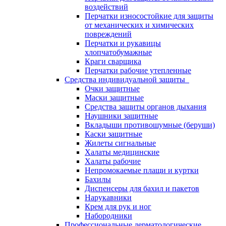
воздействий
Перчатки износостойкие для защиты
от механических и химических
повреждений
Перчатки и рукавицы
хлопчатобумажные
Краги сварщика
Перчатки рабочие утепленные
Средства индивидуальной защиты
Очки защитные
Маски защитные
Средства защиты органов дыхания
Наушники защитные
Вкладыши противошумные (беруши)
Каски защитные
Жилеты сигнальные
Халаты медицинские
Халаты рабочие
Непромокаемые плащи и куртки
Бахилы
Диспенсеры для бахил и пакетов
Нарукавники
Крем для рук и ног
Набородники
Профессиональные дерматологические