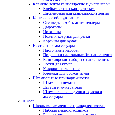
Клейкие ленты канцелярские и диспенсеры
Клейкие ленты канцелярские
Диспенсеры для канцелярской ленты
Конторское оборудование
Степлеры, скобы, антистеплеры
Дыроколы
Ножницы
Ножи и коврики для резки
Корзины для бумаг
Настольные аксессуары
Настольные наборы
Подставки настольные без наполнения
Канцелярские наборы с наполнением
Лотки для бумаг
Коврики настольные
Клеёнки для уроков труда
Штемпельные принадлежности
Штампы и печати
Датеры и нумераторы
Штемпельные подушки, краска и
аксессуары
Школа
Школьно-письменные принадлежности
Наборы первоклассников
Ручки капиллярные и линеры