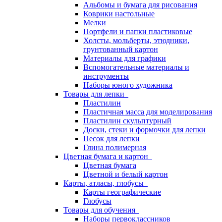
Альбомы и бумага для рисования
Коврики настольные
Мелки
Портфели и папки пластиковые
Холсты, мольберты, этюдники,
грунтованный картон
Материалы для графики
Вспомогательные материалы и
инструменты
Наборы юного художника
Товары для лепки
Пластилин
Пластичная масса для моделирования
Пластилин скульптурный
Доски, стеки и формочки для лепки
Песок для лепки
Глина полимерная
Цветная бумага и картон
Цветная бумага
Цветной и белый картон
Карты, атласы, глобусы
Карты географические
Глобусы
Товары для обучения
Наборы первоклассников