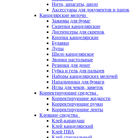
Нити, шпагаты, шило
Аксессуары для документов и папок
Канцелярские мелочи
Зажимы для бумаг
Скрепки канцелярские
Диспенсеры для скрепок
Кнопки канцелярские
Булавки
Лупы
Шило канцелярское
Звонки настольные
Резинки для денег
Губка и гель для пальцев
Наборы канцелярских мелочей
Напальчники для бумаги
Иглы для чеков, заметок
Корректирующие средства
Корректирующие жидкости
Корректирующие ручки
Корректирующие ленты
Клеящие средства
Клей-карандаш
Клей канцелярский
Клей ПВА
Клей специальный