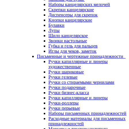
Наборы канцелярских мелочей
Скрепки канцелярские
Диспенсеры для скрепок
Кнопки канцелярские
Булавки
Лупы
Шило канцелярское
Звонки настольные
Губка и гель для пальцев
Иглы для чеков, заметок
Письменные и чертежные принадлежности
Ручки капиллярные и линеры
художественные
Ручки шариковые
Ручки гелевые
Ручки со стираемыми чернилами
Ручки подарочные
Ручки бизнес-класса
Ручки капиллярные и линеры
Ручки-роллеры
Ручки перьевые
Наборы письменных принадлежностей
Расходные материалы для письменных
принадлежностей
Маркеры и текстовыделители