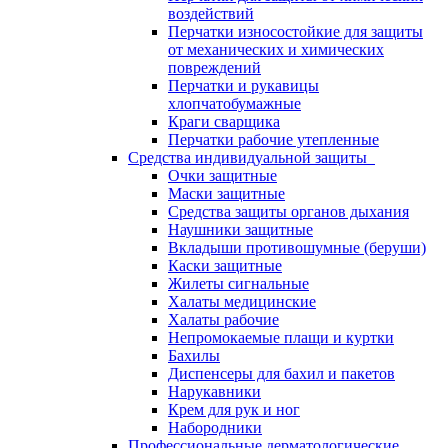
воздействий
Перчатки износостойкие для защиты
от механических и химических
повреждений
Перчатки и рукавицы
хлопчатобумажные
Краги сварщика
Перчатки рабочие утепленные
Средства индивидуальной защиты
Очки защитные
Маски защитные
Средства защиты органов дыхания
Наушники защитные
Вкладыши противошумные (беруши)
Каски защитные
Жилеты сигнальные
Халаты медицинские
Халаты рабочие
Непромокаемые плащи и куртки
Бахилы
Диспенсеры для бахил и пакетов
Нарукавники
Крем для рук и ног
Набородники
Профессиональные дерматологические