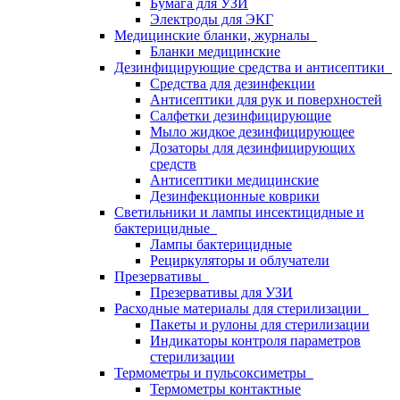
Бумага для УЗИ
Электроды для ЭКГ
Медицинские бланки, журналы
Бланки медицинские
Дезинфицирующие средства и антисептики
Средства для дезинфекции
Антисептики для рук и поверхностей
Салфетки дезинфицирующие
Мыло жидкое дезинфицирующее
Дозаторы для дезинфицирующих
средств
Антисептики медицинские
Дезинфекционные коврики
Светильники и лампы инсектицидные и
бактерицидные
Лампы бактерицидные
Рециркуляторы и облучатели
Презервативы
Презервативы для УЗИ
Расходные материалы для стерилизации
Пакеты и рулоны для стерилизации
Индикаторы контроля параметров
стерилизации
Термометры и пульсоксиметры
Термометры контактные