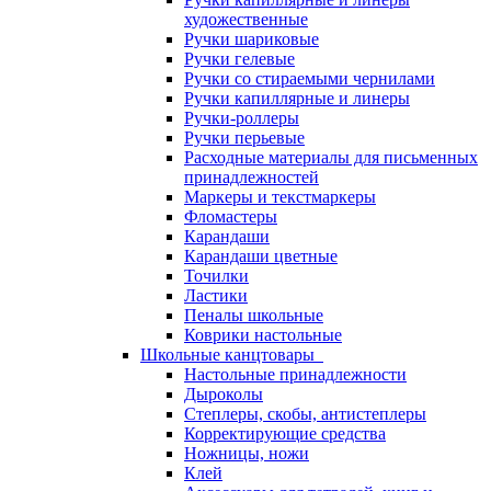
художественные
Ручки шариковые
Ручки гелевые
Ручки со стираемыми чернилами
Ручки капиллярные и линеры
Ручки-роллеры
Ручки перьевые
Расходные материалы для письменных
принадлежностей
Маркеры и текстмаркеры
Фломастеры
Карандаши
Карандаши цветные
Точилки
Ластики
Пеналы школьные
Коврики настольные
Школьные канцтовары
Настольные принадлежности
Дыроколы
Степлеры, скобы, антистеплеры
Корректирующие средства
Ножницы, ножи
Клей