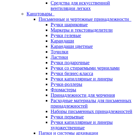
Средства для искусственной
вентиляции легких
Канцтовары
Письменные и чертежные принадлежности
Ручки шариковые
Маркеры и текстовыделители
Ручки гелевые
Карандаши
Карандаши цветные
Точилки
Ластики
Ручки подарочные
Ручки со стираемыми чернилами
Ручки бизнес-класса
Ручки капиллярные и линеры
Ручки-роллеры
Фломастеры
Принадлежности для черчения
Расходные материалы для письменных
принадлежностей
Наборы письменных принадлежностей
Ручки перьевые
Ручки капиллярные и линеры
художественные
Папки и системы архивации