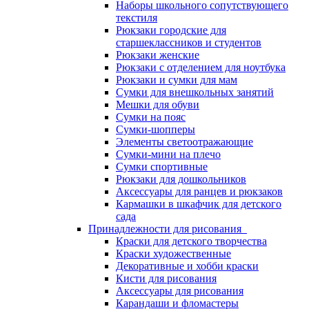
Наборы школьного сопутствующего
текстиля
Рюкзаки городские для
старшеклассников и студентов
Рюкзаки женские
Рюкзаки с отделением для ноутбука
Рюкзаки и сумки для мам
Сумки для внешкольных занятий
Мешки для обуви
Сумки на пояс
Сумки-шопперы
Элементы светоотражающие
Сумки-мини на плечо
Сумки спортивные
Рюкзаки для дошкольников
Аксессуары для ранцев и рюкзаков
Кармашки в шкафчик для детского
сада
Принадлежности для рисования
Краски для детского творчества
Краски художественные
Декоративные и хобби краски
Кисти для рисования
Аксессуары для рисования
Карандаши и фломастеры