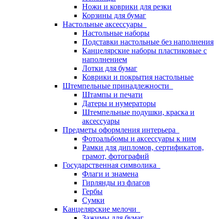
Ножи и коврики для резки
Корзины для бумаг
Настольные аксессуары
Настольные наборы
Подставки настольные без наполнения
Канцелярские наборы пластиковые с
наполнением
Лотки для бумаг
Коврики и покрытия настольные
Штемпельные принадлежности
Штампы и печати
Датеры и нумераторы
Штемпельные подушки, краска и
аксессуары
Предметы оформления интерьера
Фотоальбомы и аксессуары к ним
Рамки для дипломов, сертификатов,
грамот, фотографий
Государственная символика
Флаги и знамена
Гирлянды из флагов
Гербы
Сумки
Канцелярские мелочи
Зажимы для бумаг