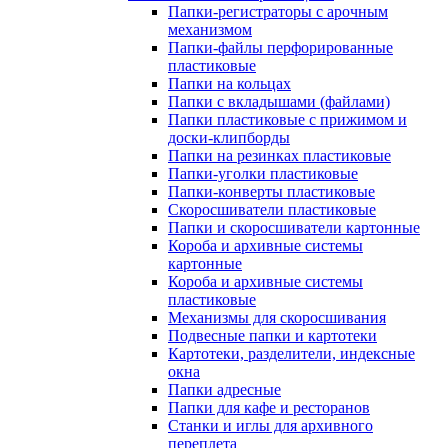
Папки-регистраторы с арочным
механизмом
Папки-файлы перфорированные
пластиковые
Папки на кольцах
Папки с вкладышами (файлами)
Папки пластиковые с прижимом и
доски-клипборды
Папки на резинках пластиковые
Папки-уголки пластиковые
Папки-конверты пластиковые
Скоросшиватели пластиковые
Папки и скоросшиватели картонные
Короба и архивные системы
картонные
Короба и архивные системы
пластиковые
Механизмы для скоросшивания
Подвесные папки и картотеки
Картотеки, разделители, индексные
окна
Папки адресные
Папки для кафе и ресторанов
Станки и иглы для архивного
переплета