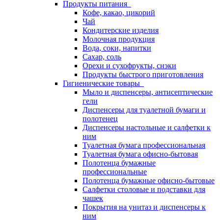
Продукты питания
Кофе, какао, цикорий
Чай
Кондитерские изделия
Молочная продукция
Вода, соки, напитки
Сахар, соль
Орехи и сухофрукты, снэки
Продукты быстрого приготовления
Гигиенические товары
Мыло и диспенсеры, антисептические
гели
Диспенсеры для туалетной бумаги и
полотенец
Диспенсеры настольные и салфетки к
ним
Туалетная бумага профессиональная
Туалетная бумага офисно-бытовая
Полотенца бумажные
профессиональные
Полотенца бумажные офисно-бытовые
Салфетки столовые и подставки для
чашек
Покрытия на унитаз и диспенсеры к
ним