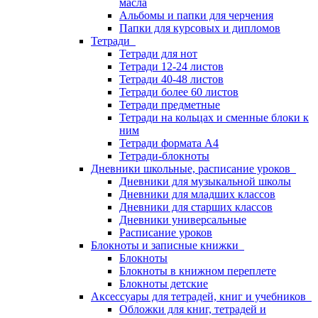
масла
Альбомы и папки для черчения
Папки для курсовых и дипломов
Тетради
Тетради для нот
Тетради 12-24 листов
Тетради 40-48 листов
Тетради более 60 листов
Тетради предметные
Тетради на кольцах и сменные блоки к
ним
Тетради формата А4
Тетради-блокноты
Дневники школьные, расписание уроков
Дневники для музыкальной школы
Дневники для младших классов
Дневники для старших классов
Дневники универсальные
Расписание уроков
Блокноты и записные книжки
Блокноты
Блокноты в книжном переплете
Блокноты детские
Аксессуары для тетрадей, книг и учебников
Обложки для книг, тетрадей и