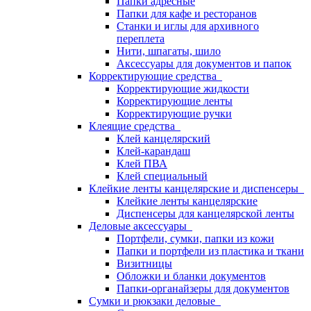
Папки адресные
Папки для кафе и ресторанов
Станки и иглы для архивного
переплета
Нити, шпагаты, шило
Аксессуары для документов и папок
Корректирующие средства
Корректирующие жидкости
Корректирующие ленты
Корректирующие ручки
Клеящие средства
Клей канцелярский
Клей-карандаш
Клей ПВА
Клей специальный
Клейкие ленты канцелярские и диспенсеры
Клейкие ленты канцелярские
Диспенсеры для канцелярской ленты
Деловые аксессуары
Портфели, сумки, папки из кожи
Папки и портфели из пластика и ткани
Визитницы
Обложки и бланки документов
Папки-органайзеры для документов
Сумки и рюкзаки деловые