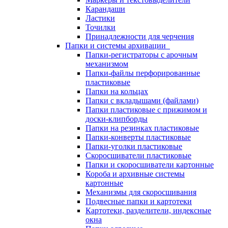
Карандаши
Ластики
Точилки
Принадлежности для черчения
Папки и системы архивации
Папки-регистраторы с арочным
механизмом
Папки-файлы перфорированные
пластиковые
Папки на кольцах
Папки с вкладышами (файлами)
Папки пластиковые с прижимом и
доски-клипборды
Папки на резинках пластиковые
Папки-конверты пластиковые
Папки-уголки пластиковые
Скоросшиватели пластиковые
Папки и скоросшиватели картонные
Короба и архивные системы
картонные
Механизмы для скоросшивания
Подвесные папки и картотеки
Картотеки, разделители, индексные
окна