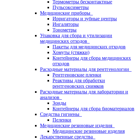
Термометры бесконтактные
Пульсоксиметры
Медицинские приборы
Ирригаторы и зубные центры
Ингаляторы
Тонометры
Упаковка для сбора и утилизации
медицинских отходов
Пакеты для медицинских отходов
Хомуты (стяжки)
Контейнеры для сбора медицинских
отходов
Расходные материалы для рентгенологии
Рентгеновские пленки
Реактивы для обработки
рентгеновских снимков
Расходные материалы для лаборатории и
анализов
Зонды
Контейнеры для сбора биоматериалов
Средства гигиены
Пеленки
Медицинские резиновые изделия
Медицинские резиновые изделия
Лекарственные средства