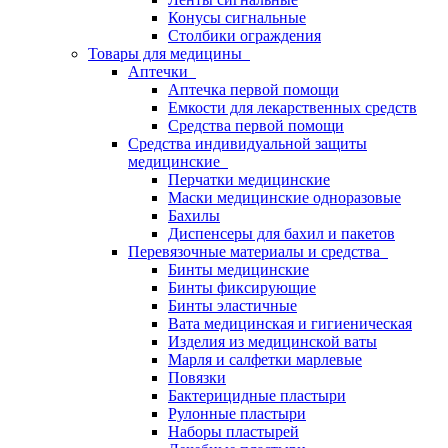
Конусы сигнальные
Столбики ограждения
Товары для медицины
Аптечки
Аптечка первой помощи
Емкости для лекарственных средств
Средства первой помощи
Средства индивидуальной защиты
медицинские
Перчатки медицинские
Маски медицинские одноразовые
Бахилы
Диспенсеры для бахил и пакетов
Перевязочные материалы и средства
Бинты медицинские
Бинты фиксирующие
Бинты эластичные
Вата медицинская и гигиеническая
Изделия из медицинской ваты
Марля и салфетки марлевые
Повязки
Бактерицидные пластыри
Рулонные пластыри
Наборы пластырей