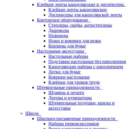
Клейкие ленты канцелярские и диспенсеры
Клейкие ленты канцелярские
Диспенсеры для канцелярской ленты
Конторское оборудование
Степлеры, скобы, антистеплеры
Дыроколы
Ножницы
Ножи и коврики для резки
Корзины для бумаг
Настольные аксессуары
Настольные наборы
Подставки настольные без наполнения
Канцелярские наборы с наполнением
Лотки для бумаг
Коврики настольные
Клеёнки для уроков труда
Штемпельные принадлежности
Штампы и печати
Датеры и нумераторы
Штемпельные подушки, краска и
аксессуары
Школа
Школьно-письменные принадлежности
Наборы первоклассников
Ручки капиллярные и линеры