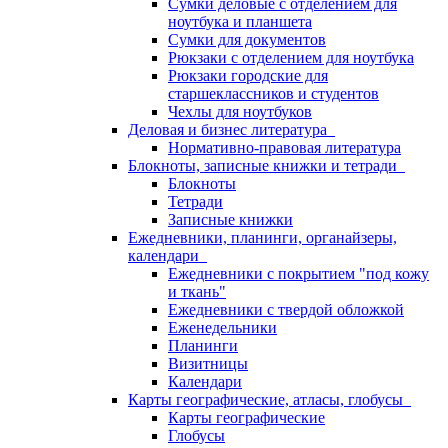
Сумки деловые с отделением для
ноутбука и планшета
Сумки для документов
Рюкзаки с отделением для ноутбука
Рюкзаки городские для
старшеклассников и студентов
Чехлы для ноутбуков
Деловая и бизнес литература
Нормативно-правовая литература
Блокноты, записные книжки и тетради
Блокноты
Тетради
Записные книжки
Ежедневники, планинги, органайзеры,
календари
Ежедневники с покрытием "под кожу
и ткань"
Ежедневники с твердой обложкой
Еженедельники
Планинги
Визитницы
Календари
Карты географические, атласы, глобусы
Карты географические
Глобусы