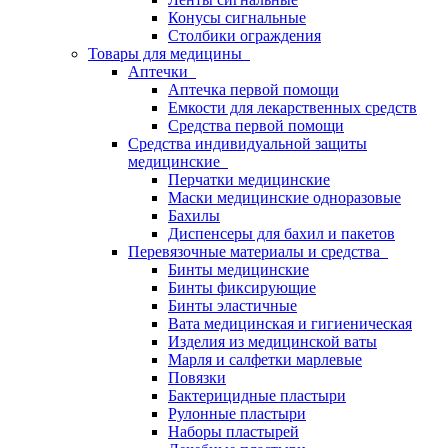
Конусы сигнальные
Столбики ограждения
Товары для медицины
Аптечки
Аптечка первой помощи
Емкости для лекарственных средств
Средства первой помощи
Средства индивидуальной защиты
медицинские
Перчатки медицинские
Маски медицинские одноразовые
Бахилы
Диспенсеры для бахил и пакетов
Перевязочные материалы и средства
Бинты медицинские
Бинты фиксирующие
Бинты эластичные
Вата медицинская и гигиеническая
Изделия из медицинской ваты
Марля и салфетки марлевые
Повязки
Бактерицидные пластыри
Рулонные пластыри
Наборы пластырей