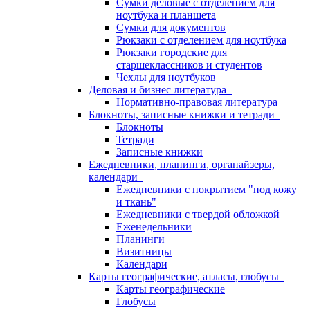
Сумки деловые с отделением для
ноутбука и планшета
Сумки для документов
Рюкзаки с отделением для ноутбука
Рюкзаки городские для
старшеклассников и студентов
Чехлы для ноутбуков
Деловая и бизнес литература
Нормативно-правовая литература
Блокноты, записные книжки и тетради
Блокноты
Тетради
Записные книжки
Ежедневники, планинги, органайзеры,
календари
Ежедневники с покрытием "под кожу
и ткань"
Ежедневники с твердой обложкой
Еженедельники
Планинги
Визитницы
Календари
Карты географические, атласы, глобусы
Карты географические
Глобусы