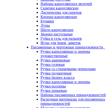
Наборы канцелярских мелочей
Скрепки канцелярские
Диспенсеры для скрепок
Кнопки канцелярские
Булавки
Лупы
Шило канцелярское
Звонки настольные
Губка и гель для пальцев
Иглы для чеков, заметок
Письменные и чертежные принадлежности
Ручки капиллярные и линеры
художественные
Ручки шариковые
Ручки гелевые
Ручки со стираемыми чернилами
Ручки подарочные
Ручки бизнес-класса
Ручки капиллярные и линеры
Ручки-роллеры
Ручки перьевые
Наборы письменных принадлежностей
Расходные материалы для письменных
принадлежностей
Маркеры и текстовыделители