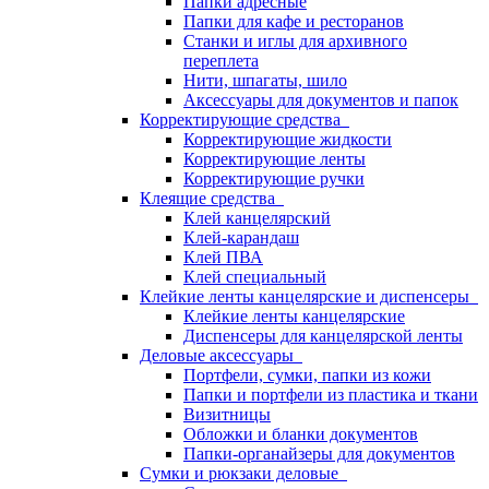
Папки адресные
Папки для кафе и ресторанов
Станки и иглы для архивного
переплета
Нити, шпагаты, шило
Аксессуары для документов и папок
Корректирующие средства
Корректирующие жидкости
Корректирующие ленты
Корректирующие ручки
Клеящие средства
Клей канцелярский
Клей-карандаш
Клей ПВА
Клей специальный
Клейкие ленты канцелярские и диспенсеры
Клейкие ленты канцелярские
Диспенсеры для канцелярской ленты
Деловые аксессуары
Портфели, сумки, папки из кожи
Папки и портфели из пластика и ткани
Визитницы
Обложки и бланки документов
Папки-органайзеры для документов
Сумки и рюкзаки деловые