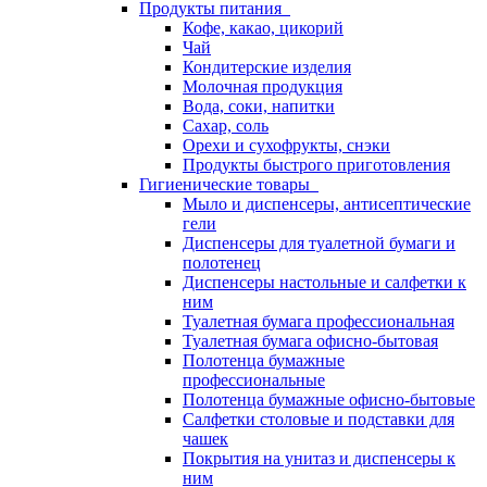
Продукты питания
Кофе, какао, цикорий
Чай
Кондитерские изделия
Молочная продукция
Вода, соки, напитки
Сахар, соль
Орехи и сухофрукты, снэки
Продукты быстрого приготовления
Гигиенические товары
Мыло и диспенсеры, антисептические
гели
Диспенсеры для туалетной бумаги и
полотенец
Диспенсеры настольные и салфетки к
ним
Туалетная бумага профессиональная
Туалетная бумага офисно-бытовая
Полотенца бумажные
профессиональные
Полотенца бумажные офисно-бытовые
Салфетки столовые и подставки для
чашек
Покрытия на унитаз и диспенсеры к
ним