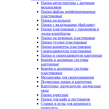
Папки-регистраторы с арочным
механизмом
Папки-файлы перфорированные
пластиковые
Папки на кольцах
Папки с вкладышами (файлами)
Папки пластиковые с прижимом и
доски-клипборды
Папки на резинках пластиковые
Папки-уголки пластиковые
Папки-конверты пластиковые
Скоросшиватели пластиковые
Папки и скоросшиватели картонные
Короба и архивные системы
картонные
Короба и архивные системы
пластиковые
Механизмы для скоросшивания
Подвесные папки и картотеки
Картотеки, разделители, индексные
окна
Папки адресные
Папки для кафе и ресторанов
Станки и иглы для архивного
переплета