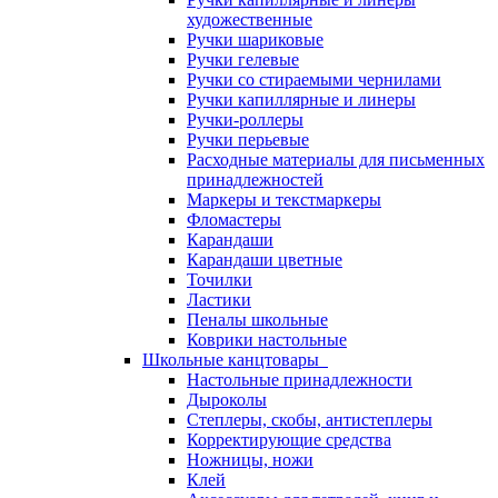
художественные
Ручки шариковые
Ручки гелевые
Ручки со стираемыми чернилами
Ручки капиллярные и линеры
Ручки-роллеры
Ручки перьевые
Расходные материалы для письменных
принадлежностей
Маркеры и текстмаркеры
Фломастеры
Карандаши
Карандаши цветные
Точилки
Ластики
Пеналы школьные
Коврики настольные
Школьные канцтовары
Настольные принадлежности
Дыроколы
Степлеры, скобы, антистеплеры
Корректирующие средства
Ножницы, ножи
Клей