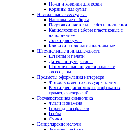
Ножи и коврики для резки
Корзины для бумаг
Настольные аксессуары
Настольные наборы
Подставки настольные без наполнения
Канцелярские наборы пластиковые с
наполнением
Лотки для бумаг
Коврики и покрытия настольные
Штемпельные принадлежности
Штампы и печати
Датеры и нумераторы
Штемпельные подушки, краска и
аксессуары
Предметы оформления интерьера
Фотоальбомы и аксессуары к ним
Рамки для дипломов, сертификатов,
грамот, фотографий
Государственная символика
Флаги и знамена
Гирлянды из флагов
Гербы
Сумки
Канцелярские мелочи
Зажимы для бумаг