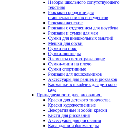
Наборы школьного сопутствующего
текстиля
Рюкзаки городские для
старшеклассников и студентов
Рюкзаки женские
Рюкзаки с отделением для ноутбука
Рюкзаки и сумки для мам
Сумки для внешкольных занятий
Мешки для обуви
Сумки на пояс
Сумки-шопперы
Элементы светоотражающие
Сумки-мини на плечо
Сумки спортивные
Рюкзаки для дошкольников
Аксессуары для ранцев и рюкзаков
Кармашки в шкафчик для детского
сада
Принадлежности для рисования
Краски для детского творчества
Краски художественные
Декоративные и хобби краски
Кисти для рисования
Аксессуары для рисования
Карандаши и фломастеры