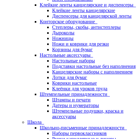
Клейкие ленты канцелярские и диспенсеры
Клейкие ленты канцелярские
Диспенсеры для канцелярской ленты
Конторское оборудование
Степлеры, скобы, антистеплеры
Дыроколы
Ножницы
Ножи и коврики для резки
Корзины для бумаг
Настольные аксессуары
Настольные наборы
Подставки настольные без наполнения
Канцелярские наборы с наполнением
Лотки для бумаг
Коврики настольные
Клеёнки для уроков труда
Штемпельные принадлежности
Штампы и печати
Датеры и нумераторы
Штемпельные подушки, краска и
аксессуары
Школа
Школьно-письменные принадлежности
Наборы первоклассников
Ручки капиллярные и линеры