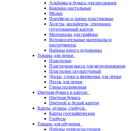
Альбомы и бумага для рисования
Коврики настольные
Мелки
Портфели и папки пластиковые
Холсты, мольберты, этюдники,
грунтованный картон
Материалы для графики
Вспомогательные материалы и
инструменты
Наборы юного художника
Товары для лепки
Пластилин
Пластичная масса для моделирования
Пластилин скульптурный
Доски, стеки и формочки для лепки
Песок для лепки
Глина полимерная
Цветная бумага и картон
Цветная бумага
Цветной и белый картон
Карты, атласы, глобусы
Карты географические
Глобусы
Товары для обучения
Наборы первоклассников