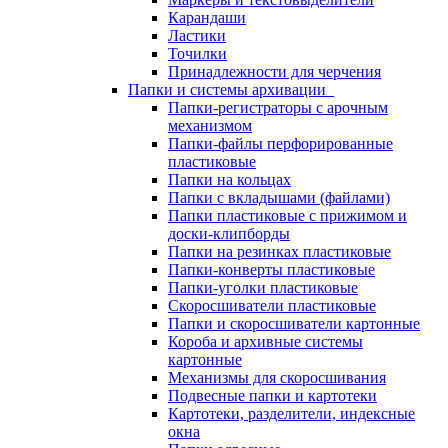
Карандаши
Ластики
Точилки
Принадлежности для черчения
Папки и системы архивации
Папки-регистраторы с арочным
механизмом
Папки-файлы перфорированные
пластиковые
Папки на кольцах
Папки с вкладышами (файлами)
Папки пластиковые с прижимом и
доски-клипборды
Папки на резинках пластиковые
Папки-конверты пластиковые
Папки-уголки пластиковые
Скоросшиватели пластиковые
Папки и скоросшиватели картонные
Короба и архивные системы
картонные
Механизмы для скоросшивания
Подвесные папки и картотеки
Картотеки, разделители, индексные
окна