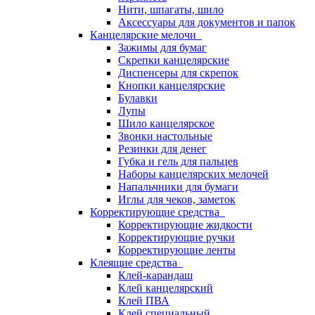
Нити, шпагаты, шило
Аксессуары для документов и папок
Канцелярские мелочи
Зажимы для бумаг
Скрепки канцелярские
Диспенсеры для скрепок
Кнопки канцелярские
Булавки
Лупы
Шило канцелярское
Звонки настольные
Резинки для денег
Губка и гель для пальцев
Наборы канцелярских мелочей
Напальчники для бумаги
Иглы для чеков, заметок
Корректирующие средства
Корректирующие жидкости
Корректирующие ручки
Корректирующие ленты
Клеящие средства
Клей-карандаш
Клей канцелярский
Клей ПВА
Клей специальный