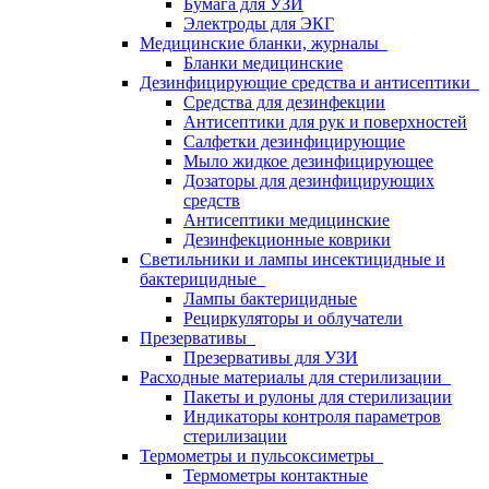
Бумага для УЗИ
Электроды для ЭКГ
Медицинские бланки, журналы
Бланки медицинские
Дезинфицирующие средства и антисептики
Средства для дезинфекции
Антисептики для рук и поверхностей
Салфетки дезинфицирующие
Мыло жидкое дезинфицирующее
Дозаторы для дезинфицирующих
средств
Антисептики медицинские
Дезинфекционные коврики
Светильники и лампы инсектицидные и
бактерицидные
Лампы бактерицидные
Рециркуляторы и облучатели
Презервативы
Презервативы для УЗИ
Расходные материалы для стерилизации
Пакеты и рулоны для стерилизации
Индикаторы контроля параметров
стерилизации
Термометры и пульсоксиметры
Термометры контактные