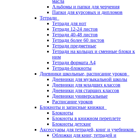
масла
Альбомы и папки для черчения
Папки для курсовых и дипломов
Тетради
Тетради для нот
Тетради 12-24 листов
Тетради 40-48 листов
Тетради более 60 листов
Тетради предметные
Тетради на кольцах и сменные блоки к
ним
Тетради формата А4
Тетради-блокноты
Дневники школьные, расписание уроков
Дневники для музыкальной школы
Дневники для младших классов
Дневники для старших классов
Дневники универсальные
Расписание уроков
Блокноты и записные книжки
Блокноты
Блокноты в книжном переплете
Блокноты детские
Аксессуары для тетрадей, книг и учебников
Обложки для книг, тетрадей и