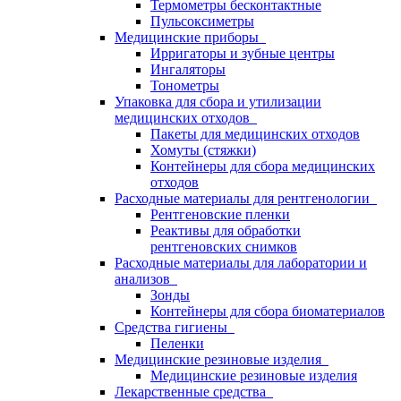
Термометры бесконтактные
Пульсоксиметры
Медицинские приборы
Ирригаторы и зубные центры
Ингаляторы
Тонометры
Упаковка для сбора и утилизации
медицинских отходов
Пакеты для медицинских отходов
Хомуты (стяжки)
Контейнеры для сбора медицинских
отходов
Расходные материалы для рентгенологии
Рентгеновские пленки
Реактивы для обработки
рентгеновских снимков
Расходные материалы для лаборатории и
анализов
Зонды
Контейнеры для сбора биоматериалов
Средства гигиены
Пеленки
Медицинские резиновые изделия
Медицинские резиновые изделия
Лекарственные средства