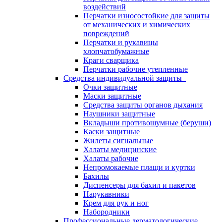
воздействий
Перчатки износостойкие для защиты
от механических и химических
повреждений
Перчатки и рукавицы
хлопчатобумажные
Краги сварщика
Перчатки рабочие утепленные
Средства индивидуальной защиты
Очки защитные
Маски защитные
Средства защиты органов дыхания
Наушники защитные
Вкладыши противошумные (беруши)
Каски защитные
Жилеты сигнальные
Халаты медицинские
Халаты рабочие
Непромокаемые плащи и куртки
Бахилы
Диспенсеры для бахил и пакетов
Нарукавники
Крем для рук и ног
Набородники
Профессиональные дерматологические