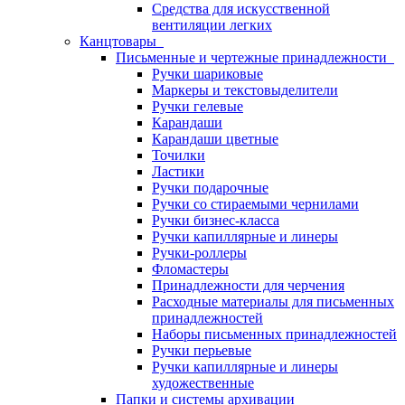
Средства для искусственной
вентиляции легких
Канцтовары
Письменные и чертежные принадлежности
Ручки шариковые
Маркеры и текстовыделители
Ручки гелевые
Карандаши
Карандаши цветные
Точилки
Ластики
Ручки подарочные
Ручки со стираемыми чернилами
Ручки бизнес-класса
Ручки капиллярные и линеры
Ручки-роллеры
Фломастеры
Принадлежности для черчения
Расходные материалы для письменных
принадлежностей
Наборы письменных принадлежностей
Ручки перьевые
Ручки капиллярные и линеры
художественные
Папки и системы архивации